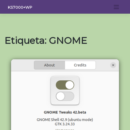
Saltar
KS7000+WP
al
contenido
Etiqueta:
GNOME