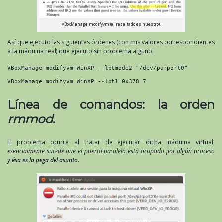
VBoxManage modifyvm (el resaltado es nuestro).
Así que ejecuto las siguientes órdenes (con mis valores correspondientes
a la máquina real) que ejecuto sin problema alguno:
VBoxManage modifyvm WinXP --lptmode2 "/dev/parport0"
VBoxManage modifyvm WinXP --lpt1 0x378 7
Línea de comandos: la orden
rmmod
.
El problema ocurre al tratar de ejecutar dicha máquina virtual,
esencialmente sucede que el puerto paralelo está ocupado por algún proceso
y ésa es la pega del asunto.