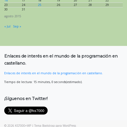
16
17
18
19
20
21
22
23
24
25
26
27
28
29
30
31
agosto 2015
« Jul
Sep »
Enlaces de interés en el mundo de la programación en
castellano.
Enlaces de interés en el mundo de la programación en castellano.
Tiempo de lectura: 15 minutes, 0 seconds(estimado).
¡Síguenos en Twitter!
© 2026
KS7000+WP
|
Tema Bootstrap para WordPress