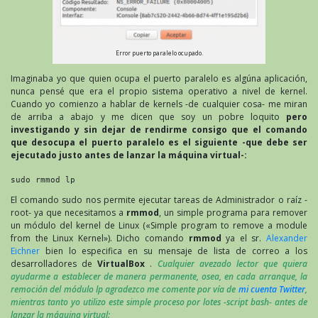
Error puerto paralelo ocupado.
Imaginaba yo que quien ocupa el puerto paralelo es algúna aplicación,
nunca pensé que era el propio sistema operativo a nivel de kernel.
Cuando yo comienzo a hablar de kernels -de cualquier cosa- me miran
de arriba a abajo y me dicen que soy un pobre loquito
pero
investigando y sin dejar de rendirme consigo que el comando
que desocupa el puerto paralelo es el siguiente -que debe ser
ejecutado justo antes de lanzar la máquina virtual-:
sudo rmmod lp
El comando sudo nos permite ejecutar tareas de Administrador o raíz -
root- ya que necesitamos a
rmmod
, un simple programa para remover
un módulo del kernel de Linux («Simple program to remove a module
from the Linux Kernel»). Dicho comando
rmmod
ya el sr.
Alexander
Eichner
bien lo especifica en su mensaje de lista de correo a los
desarrolladores de
VirtualBox
.
Cualquier avezado lector que quiera
ayudarme a establecer de manera permanente, osea, en cada arranque, la
remoción del módulo lp agradezco me comente por vía de
mi cuenta Twitter
,
mientras tanto yo utilizo este simple proceso por lotes -script bash- antes de
lanzar la máquina virtual: