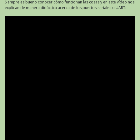
Siempre es bueno conocer cómo funcionan las cosas y en este vídeo nos
explican de manera didáctica acerca de los puertos seriales o UART: