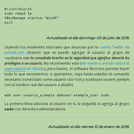
#!/usr/bin/sh

sudo rmmod lp

VBoxManage startvm "WinXP"

exit
Actualizado el día domingo 03 de julio de 2016.
Leyendo los excelentes tutoriales que anuncian por la
cuenta Twitter de
Linode.com
observo que se puede agregar al usuario al grupo de
«sudoers»
con la consabida brecha en la seguridad que significa elevarle los
privilegios a un usuario.
No recomiendo esto (
ver nuestro artículo sobre el
superusuario
en Ubuntu
), pero bueno, el software libre nos permite hacer
todo lo que necesitemos -o queramos-, vaya hasta ustedes el comando
necesario (conectado como usuario raíz root y sustituyan
usuario_ejemplo
con el nombre real del usuario a añadir):
add user 
usuario_ejemplo 
adduser 
example_user
 sudo
La primera línea adiciona al usuario en sí, la segunda lo agrega al grupo
sudo
con derechos administrativos.
Actualizado el día viernes 12 de enero de 2018.