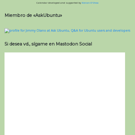
Calendar developed and supported by
Kieran O'Shea
Miembro de «AskUbuntu»
Si desea vd., sígame en Mastodon Social