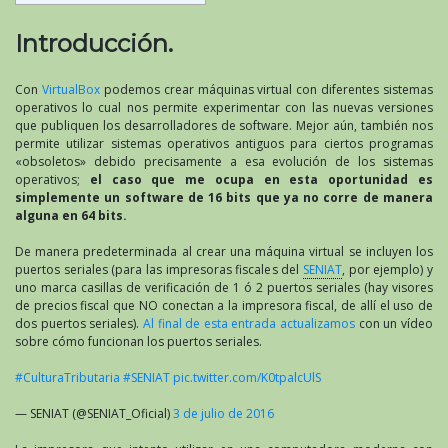
Introducción.
Con
VirtualBox
podemos crear máquinas virtual con diferentes sistemas
operativos lo cual nos permite experimentar con las nuevas versiones
que publiquen los desarrolladores de software. Mejor aún, también nos
permite utilizar sistemas operativos antiguos para ciertos programas
«obsoletos» debido precisamente a esa evolución de los sistemas
operativos;
el caso que me ocupa en esta oportunidad es
simplemente un software de 16 bits que ya no corre de manera
alguna en 64 bits.
De manera predeterminada al crear una máquina virtual se incluyen los
puertos seriales (para las impresoras fiscales del
SENIAT
, por ejemplo) y
uno marca casillas de verificación de 1 ó 2 puertos seriales (hay visores
de precios fiscal que NO conectan a la impresora fiscal, de allí el uso de
dos puertos seriales).
Al final de esta entrada actualizamos
con un vídeo
sobre cómo funcionan los puertos seriales.
#CulturaTributaria
#SENIAT
pic.twitter.com/K0tpalcUlS
— SENIAT (@SENIAT_Oficial)
3 de julio de 2016