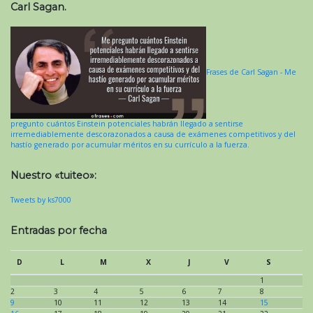
Carl Sagan.
Frases de Carl Sagan - Me
pregunto cuántos Einstein potenciales habrán llegado a sentirse
irremediablemente descorazonados a causa de exámenes competitivos y del
hastío generado por acumular méritos en su currículo a la fuerza.
Nuestro «tuiteo»:
Tweets by ks7000
Entradas por fecha
D
L
M
X
J
V
S
1
2
3
4
5
6
7
8
9
10
11
12
13
14
15