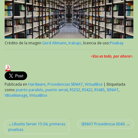
Crédito de la imagen
Gerd Altmann
,
trabajo
, licencia de uso:
Pixabay
<Eso es todo, por ahora>.
Publicada en
Hardware
,
Providencias SENIAT
,
VirtualBox
|
Etiquetada
como
puerto paralelo
,
puerto serial
,
RS232
,
RS422
,
RS485
,
SENIAT
,
VBoxManage
,
VirtualBox
Ubuntu Server 15.04, primeras
SENIAT Providencia 0049.
pruebas.
Navegación