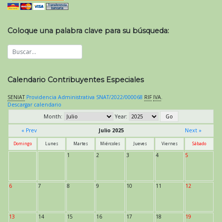
Coloque una palabra clave para su búsqueda:
Calendario Contribuyentes Especiales
SENIAT
Providencia Administrativa SNAT/2022/000068
RIF
IVA
.
Descargar calendario
Month:
Year:
« Prev
Julio 2025
Next »
Domingo
Lunes
Martes
Miércoles
Jueves
Viernes
Sábado
1
2
3
4
5
6
7
8
9
10
11
12
13
14
15
16
17
18
19