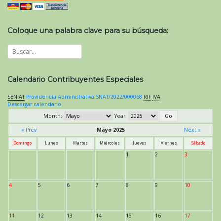
Coloque una palabra clave para su búsqueda:
Calendario Contribuyentes Especiales
SENIAT
Providencia Administrativa SNAT/2022/000068
RIF
IVA
.
Descargar calendario
Month:
Year:
« Prev
Mayo 2025
Next »
Domingo
Lunes
Martes
Miércoles
Jueves
Viernes
Sábado
1
2
3
4
5
6
7
8
9
10
11
12
13
14
15
16
17