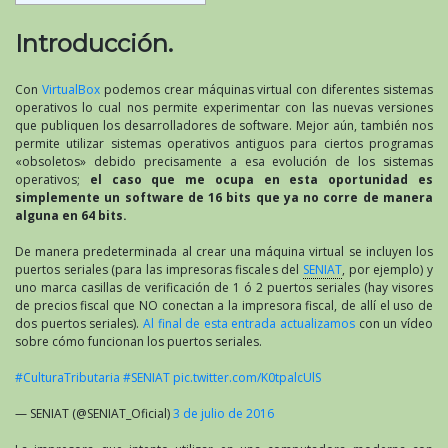
Introducción.
Con
VirtualBox
podemos crear máquinas virtual con diferentes sistemas
operativos lo cual nos permite experimentar con las nuevas versiones
que publiquen los desarrolladores de software. Mejor aún, también nos
permite utilizar sistemas operativos antiguos para ciertos programas
«obsoletos» debido precisamente a esa evolución de los sistemas
operativos;
el caso que me ocupa en esta oportunidad es
simplemente un software de 16 bits que ya no corre de manera
alguna en 64 bits.
De manera predeterminada al crear una máquina virtual se incluyen los
puertos seriales (para las impresoras fiscales del
SENIAT
, por ejemplo) y
uno marca casillas de verificación de 1 ó 2 puertos seriales (hay visores
de precios fiscal que NO conectan a la impresora fiscal, de allí el uso de
dos puertos seriales).
Al final de esta entrada actualizamos
con un vídeo
sobre cómo funcionan los puertos seriales.
#CulturaTributaria
#SENIAT
pic.twitter.com/K0tpalcUlS
— SENIAT (@SENIAT_Oficial)
3 de julio de 2016