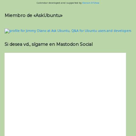
Calendar developed and supported by
Kieran O'Shea
Miembro de «AskUbuntu»
Si desea vd., sígame en Mastodon Social