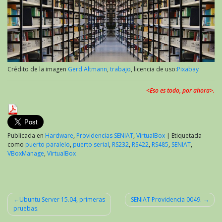
Crédito de la imagen
Gerd Altmann
,
trabajo
, licencia de uso:
Pixabay
<Eso es todo, por ahora>.
Publicada en
Hardware
,
Providencias SENIAT
,
VirtualBox
|
Etiquetada
como
puerto paralelo
,
puerto serial
,
RS232
,
RS422
,
RS485
,
SENIAT
,
VBoxManage
,
VirtualBox
Ubuntu Server 15.04, primeras
SENIAT Providencia 0049.
pruebas.
Navegación