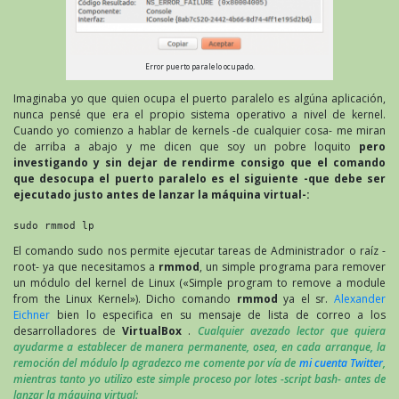
Error puerto paralelo ocupado.
Imaginaba yo que quien ocupa el puerto paralelo es algúna aplicación,
nunca pensé que era el propio sistema operativo a nivel de kernel.
Cuando yo comienzo a hablar de kernels -de cualquier cosa- me miran
de arriba a abajo y me dicen que soy un pobre loquito
pero
investigando y sin dejar de rendirme consigo que el comando
que desocupa el puerto paralelo es el siguiente -que debe ser
ejecutado justo antes de lanzar la máquina virtual-:
sudo rmmod lp
El comando sudo nos permite ejecutar tareas de Administrador o raíz -
root- ya que necesitamos a
rmmod
, un simple programa para remover
un módulo del kernel de Linux («Simple program to remove a module
from the Linux Kernel»). Dicho comando
rmmod
ya el sr.
Alexander
Eichner
bien lo especifica en su mensaje de lista de correo a los
desarrolladores de
VirtualBox
.
Cualquier avezado lector que quiera
ayudarme a establecer de manera permanente, osea, en cada arranque, la
remoción del módulo lp agradezco me comente por vía de
mi cuenta Twitter
,
mientras tanto yo utilizo este simple proceso por lotes -script bash- antes de
lanzar la máquina virtual: