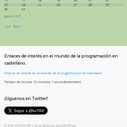
16
17
18
19
20
21
22
23
24
25
26
27
28
29
30
31
agosto 2015
« Jul
Sep »
Enlaces de interés en el mundo de la programación en
castellano.
Enlaces de interés en el mundo de la programación en castellano.
Tiempo de lectura: 15 minutes, 1 second(estimado).
¡Síguenos en Twitter!
© 2026
KS7000+WP
|
Tema Bootstrap para WordPress