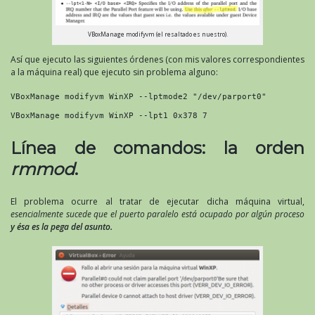
VBoxManage modifyvm (el resaltado es nuestro).
Así que ejecuto las siguientes órdenes (con mis valores correspondientes
a la máquina real) que ejecuto sin problema alguno:
VBoxManage modifyvm WinXP --lptmode2 "/dev/parport0"
VBoxManage modifyvm WinXP --lpt1 0x378 7
Línea de comandos: la orden
rmmod
.
El problema ocurre al tratar de ejecutar dicha máquina virtual,
esencialmente sucede que el puerto paralelo está ocupado por algún proceso
y ésa es la pega del asunto.