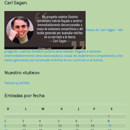
Carl Sagan.
Frases de Carl Sagan - Me
pregunto cuántos Einstein potenciales habrán llegado a sentirse
irremediablemente descorazonados a causa de exámenes competitivos y del
hastío generado por acumular méritos en su currículo a la fuerza.
Nuestro «tuiteo»:
Tweets by ks7000
Entradas por fecha
D
L
M
X
J
V
S
1
2
3
4
5
6
7
8
9
10
11
12
13
14
15