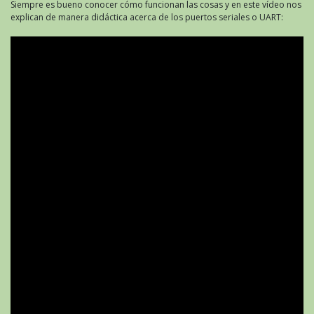
Siempre es bueno conocer cómo funcionan las cosas y en este vídeo nos
explican de manera didáctica acerca de los puertos seriales o UART: