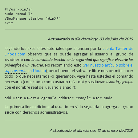
#!/usr/bin/sh

sudo rmmod lp

VBoxManage startvm "WinXP"

exit
Actualizado el día domingo 03 de julio de 2016.
Leyendo los excelentes tutoriales que anuncian por la
cuenta Twitter de
Linode.com
observo que se puede agregar al usuario al grupo de
«sudoers»
con la consabida brecha en la seguridad que significa elevarle los
privilegios a un usuario.
No recomiendo esto (
ver nuestro artículo sobre el
superusuario
en Ubuntu
), pero bueno, el software libre nos permite hacer
todo lo que necesitemos -o queramos-, vaya hasta ustedes el comando
necesario (conectado como usuario raíz root y sustituyan
usuario_ejemplo
con el nombre real del usuario a añadir):
add user 
usuario_ejemplo 
adduser 
example_user
 sudo
La primera línea adiciona al usuario en sí, la segunda lo agrega al grupo
sudo
con derechos administrativos.
Actualizado el día viernes 12 de enero de 2018.