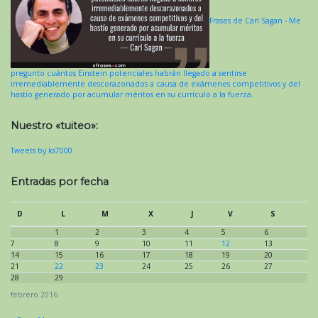
Frases de Carl Sagan - Me
pregunto cuántos Einstein potenciales habrán llegado a sentirse
irremediablemente descorazonados a causa de exámenes competitivos y del
hastío generado por acumular méritos en su currículo a la fuerza.
Nuestro «tuiteo»:
Tweets by ks7000
Entradas por fecha
D
L
M
X
J
V
S
1
2
3
4
5
6
7
8
9
10
11
12
13
14
15
16
17
18
19
20
21
22
23
24
25
26
27
28
29
febrero 2016