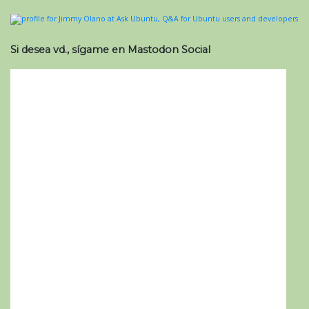
Si desea vd., sígame en Mastodon Social