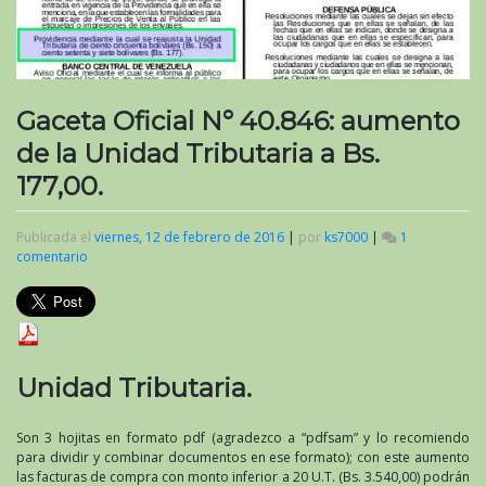
Gaceta Oficial N° 40.846: aumento
de la Unidad Tributaria a Bs.
177,00.
Publicada el
viernes, 12 de febrero de 2016
|
por
ks7000
|
1
comentario
en
Gaceta
Oficial
N°
40.846:
aumento
de
Unidad Tributaria.
la
Unidad
Tributaria
Son 3 hojitas en formato pdf (agradezco a “pdfsam” y lo recomiendo
a
para dividir y combinar documentos en ese formato); con este aumento
Bs.
las facturas de compra con monto inferior a 20 U.T. (Bs. 3.540,00) podrán