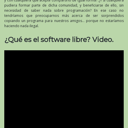
y con cualquiera que acepte compartirlo de igual forma? ¿Y si cualquiera
pudiera formar parte de dicha comunidad, y beneficiarse de ello, sin
necesidad de saber nada sobre programación? En ese caso no
tendríamos que preocuparnos más acerca de ser sorprendidos
copiando un programa para nuestros amigos… porque no estaríamos
haciendo nada ilegal.
¿Qué es el software libre? Video.