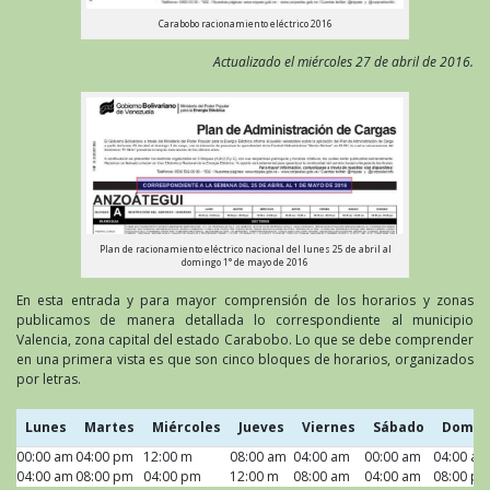
Carabobo racionamiento eléctrico 2016
Actualizado el miércoles 27 de abril de 2016.
Plan de racionamiento eléctrico nacional del lunes 25 de abril al
domingo 1° de mayo de 2016
En esta entrada y para mayor comprensión de los horarios y zonas
publicamos de manera detallada lo correspondiente al municipio
Valencia, zona capital del estado Carabobo. Lo que se debe comprender
en una primera vista es que son cinco bloques de horarios, organizados
por letras.
Lunes
Martes
Miércoles
Jueves
Viernes
Sábado
Domin
00:00 am
Lunes
04:00 pm
Martes
12:00 m
Miércoles
08:00 am
Jueves
04:00 am
Viernes
00:00 am
Sábado
04:00 am
Domin
04:00 am
08:00 pm
04:00 pm
12:00 m
08:00 am
04:00 am
08:00 p