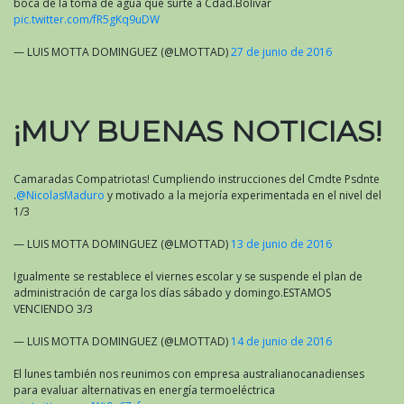
boca de la toma de agua que surte a Cdad.Bolivar
pic.twitter.com/fR5gKq9uDW
— LUIS MOTTA DOMINGUEZ (@LMOTTAD)
27 de junio de 2016
¡MUY BUENAS NOTICIAS!
Camaradas Compatriotas! Cumpliendo instrucciones del Cmdte Psdnte
.
@NicolasMaduro
y motivado a la mejoría experimentada en el nivel del
1/3
— LUIS MOTTA DOMINGUEZ (@LMOTTAD)
13 de junio de 2016
Igualmente se restablece el viernes escolar y se suspende el plan de
administración de carga los días sábado y domingo.ESTAMOS
VENCIENDO 3/3
— LUIS MOTTA DOMINGUEZ (@LMOTTAD)
14 de junio de 2016
El lunes también nos reunimos con empresa australianocanadienses
para evaluar alternativas en energía termoeléctrica