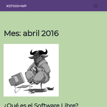
Saltar
KS7000+WP
al
contenido
Mes:
abril 2016
¿Qué es el Software Libre?