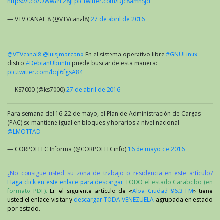
https://t.co/OWwYrL28ji
pic.twitter.com/DJc8amnSjd
— VTV CANAL 8 (@VTVcanal8)
27 de abril de 2016
@VTVcanal8
@luisjmarcano
En el sistema operativo libre
#GNULinux
distro
#DebianUbuntu
puede buscar de esta manera:
pic.twitter.com/bql6fgsA84
— KS7000 (@ks7000)
27 de abril de 2016
Para semana del 16-22 de mayo, el Plan de Administración de Cargas
(PAC) se mantiene igual en bloques y horarios a nivel nacional
@LMOTTAD
— CORPOELEC Informa (@CORPOELECinfo)
16 de mayo de 2016
¿No consigue usted su zona de trabajo o residencia en este artículo?
Haga click en este enlace para descargar
TODO el estado Carabobo (en
formato PDF).
En el siguiente artículo de «
Alba Ciudad 96.3 FM
» tiene
usted el enlace visitar y
descargar TODA VENEZUELA
agrupada en estado
por estado.