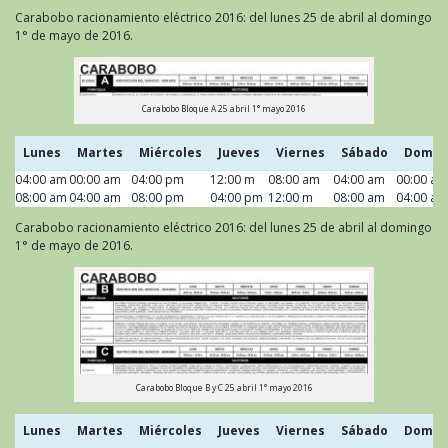
Carabobo racionamiento eléctrico 2016: del lunes 25 de abril al domingo
1° de mayo de 2016.
Carabobo Bloque A 25 abril 1° mayo 2016
Lunes
Martes
Miércoles
Jueves
Viernes
Sábado
Domin
04:00 am
Lunes
00:00 am
Martes
04:00 pm
Miércoles
12:00 m
Jueves
08:00 am
Viernes
04:00 am
Sábado
00:00 am
Domin
08:00 am
04:00 am
08:00 pm
04:00 pm
12:00 m
08:00 am
04:00 am
Carabobo racionamiento eléctrico 2016: del lunes 25 de abril al domingo
1° de mayo de 2016.
Carabobo Bloque B y C 25 abril 1° mayo 2016
Lunes
Martes
Miércoles
Jueves
Viernes
Sábado
Domin