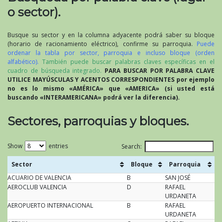
o sector).
Busque su sector y en la columna adyacente podrá saber su bloque
(horario de racionamiento eléctrico), confirme su parroquia.
Puede
ordenar la tabla por sector, parroquia e incluso bloque (orden
alfabético).
También puede buscar palabras claves específicas en el
cuadro de búsqueda integrado.
PARA BUSCAR POR PALABRA CLAVE
UTILICE MAYÚSCULAS Y ACENTOS CORRESPONDIENTES por ejemplo
no es lo mismo «AMÉRICA» que «AMERICA» (si usted está
buscando «INTERAMERICANA» podrá ver la diferencia).
Sectores, parroquias y bloques.
Show
entries
Search:
Sector
Bloque
Parroquia
ACUARIO DE VALENCIA
Sector
B
Bloque
SAN JOSÉ
Parroquia
AEROCLUB VALENCIA
D
RAFAEL
URDANETA
AEROPUERTO INTERNACIONAL
B
RAFAEL
URDANETA