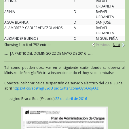
AFFINIA
C
RAFAEL
URDANETA
AFINIA
D
RAFAEL
URDANETA
AGUA BLANCA
D
SAN JOSÉ
ALAMBRES Y CABLES VENEZOLANOS
A
RAFAEL
URDANETA
ALEXANDER BURGOS
C
MIGUEL PEÑA
Showing 1 to 8 of 752 entries
Previous
Next
...:::|A PARTIR DEL DOMINGO 22 DE MAYO DE 2016|:::...
Tal como pueden observar en el siguiente «tuit» donde se oberva al
Ministro de Energía Eléctrica inspeccionando el -hoy seco- embalse:
Conozca los horarios de suspensión de servicio eléctrico del 23 al 30 de
abril
https://t.co/ao9mgFESqU
pic.twitter.com/UyIxOojAAz
— Luigino Bracci Roa (@lubrio)
22 de abril de 2016