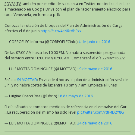
PDVSA TV
también por medio de su cuenta en Twitter nos indica el enlace
almacenado en Google Drive con el plan de racionamiento eléctrico para
toda Venezuela, en formato pdf:
Conozca la rotación de bloques del Plan de Administración de Carga
efectivo el 6 de junio
https://t.co/4aNRrdbPzx
— CORPOELEC Informa (@CORPOELECinfo)
4 de junio de 2016
De las 07:00 AM hasta las 10:00 PM. No habrá suspensión programada
del servicio entre 10:00 PM y 07:00 AM. Comenzará el día 22MAY16 2/2
— LUIS MOTTA DOMINGUEZ (@LMOTTAD)
19 de mayo de 2016
Señala
@LMOTTAD
: En vez de 4 horas, el plan de administración será de
3 h, y no habrá cortes de luz entre 10 pm y 7 am. Empieza el lunes.
— Luigino Bracci Roa (@lubrio)
18 de mayo de 2016
El día sábado se tomaron medidas de referencia en el embalse del Guri
…La recuperación del mismo ha sido leve!
pic.twitter.com/YttF4D2Y8G
— LUIS MOTTA DOMINGUEZ (@LMOTTAD)
24 de mayo de 2016