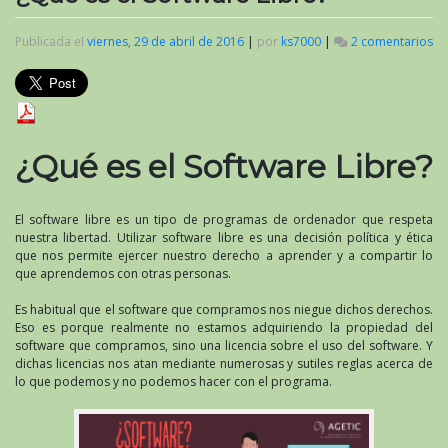
Publicada el
viernes, 29 de abril de 2016
|
por
ks7000
|
2 comentarios
en
¿Q
es
el
So
Li
¿Qué es el Software Libre?
El software libre es un tipo de programas de ordenador que respeta
nuestra libertad. Utilizar software libre es una decisión política y ética
que nos permite ejercer nuestro derecho a aprender y a compartir lo
que aprendemos con otras personas.
Es habitual que el software que compramos nos niegue dichos derechos.
Eso es porque realmente no estamos adquiriendo la propiedad del
software que compramos, sino una licencia sobre el uso del software. Y
dichas licencias nos atan mediante numerosas y sutiles reglas acerca de
lo que podemos y no podemos hacer con el programa.