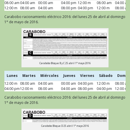
08:00 am
Lunes
04:00 am
Martes
00:00 am
Miércoles
04:00 pm
Jueves
12:00 m
Viernes
08:00 am
Sábado
04:00 am
Domin
12:00 m
08:00 am
04:00 am
08:00 pm
04:00 pm
12:00 m
08:00 am
Carabobo racionamiento eléctrico 2016: del lunes 25 de abril al domingo
1° de mayo de 2016.
Carabobo Bloque B y C 25 abril 1° mayo 2016
Lunes
Martes
Miércoles
Jueves
Viernes
Sábado
Domin
12:00 m
Lunes
08:00 am
Martes
04:00 am
Miércoles
00:00 am
Jueves
04:00 pm
Viernes
12:00 m
Sábado
08:00 am
Domin
04:00 pm
12:00 m
08:00 am
04:00 am
08:00 pm
04:00 pm
12:00 m
Carabobo racionamiento eléctrico 2016: del lunes 25 de abril al domingo
1° de mayo de 2016.
Carabobo Bloque D 25 abril 1° mayo 2016