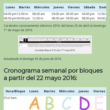
Lunes
Martes
Miércoles
Jueves
Viernes
Sábado
Domin
04:00 pm
Lunes
12:00 m
Martes
08:00 am
Miércoles
04:00 am
Jueves
00:00 am
Viernes
04:00 pm
Sábado
12:00 m
Domin
08:00 pm
04:00 pm
12:00 m
08:00 am
04:00 am
08:00 pm
04:00 p
Carabobo racionamiento eléctrico 2016: del lunes 25 de abril al domingo
1° de mayo de 2016.
Carabobo Bloque E 25 abril 1° mayo 2016
Actualizado el domingo 05 de junio de 2016.
Cronograma semanal por bloques
a partir del 22 mayo 2016:
Hora/Bloque
Lunes
Martes
Miércoles
jueves
Viernes
07a10am
Hora/Bloque
Lunes
Martes
Miércoles
jueves
Viernes