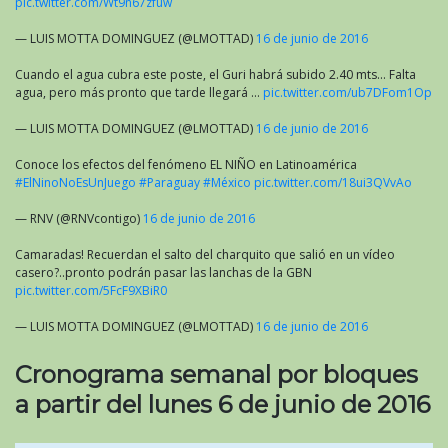
pic.twitter.com/Wt9n67zfuw
— LUIS MOTTA DOMINGUEZ (@LMOTTAD)
16 de junio de 2016
Cuando el agua cubra este poste, el Guri habrá subido 2.40 mts… Falta
agua, pero más pronto que tarde llegará …
pic.twitter.com/ub7DFom1Op
— LUIS MOTTA DOMINGUEZ (@LMOTTAD)
16 de junio de 2016
Conoce los efectos del fenómeno EL NIÑO en Latinoamérica
#ElNinoNoEsUnJuego
#Paraguay
#México
pic.twitter.com/18ui3QVvAo
— RNV (@RNVcontigo)
16 de junio de 2016
Camaradas! Recuerdan el salto del charquito que salió en un vídeo
casero?..pronto podrán pasar las lanchas de la GBN
pic.twitter.com/5FcF9XBiR0
— LUIS MOTTA DOMINGUEZ (@LMOTTAD)
16 de junio de 2016
Cronograma semanal por bloques
a partir del lunes 6 de junio de 2016