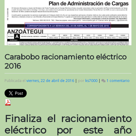
Carabobo racionamiento eléctrico
2016
Publicada el
viernes, 22 de abril de 2016
|
por
ks7000
|
1 comentario
en
Ca
rac
elé
201
Finaliza el racionamiento
eléctrico por este año