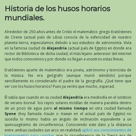
Historia de los husos horarios
mundiales.
Alrededor de 250 años antes de Cristo el matemático griego Eratóstenes
de Cirene (actual país de Libia) conocía de la esfericidad de nuestro
planeta tierra, especulamos debido a sus estudios de astronomía. Vivía
en la famosa ciudad de
Alejandría
(actual país de Egipto) en donde era
rector de Biblioteca de dicha ciudad, el más lejano antecesor del internet
que todos conocemos y por donde os llegan a vosotros estas líneas.
Eratóstenes aparte de matemático era poeta, astrónomo y teoricista de
la música. No era geógrafo (aunque murió siéndolo) porque
sencillamente es considerado el padre de la geografía. ¿Qué tiene que
ver con los husos horarios? Pues ya veréis que mucho, esperad.
Él sabía que cuando en su ciudad
Alejandría
era mediodía en el solsticio
de verano boreal los rayos solares incidían de manera paralela dentro
de un pozo de agua pero
al mismo tiempo
en otra ciudad llamada
Syene
(hoy llamada Asuán o Aswan en el actual país de Egipto) no
sucedía lo mismo: había un ángulo de inclinación equivalente a un
quincuagésimo de circunferencia. Conociendo este dato y la distancia
entre ambas ciudades (un arco en realidad)
aplicó sus conocimientos de
trigonometría para concluir
que la circunferencia de la Tierra era de