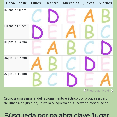
Hora/Bloque
Lunes
Martes
Miércoles
jueves
Viernes
07 am. a 10 am.
Hora/Bloque
Lunes
Martes
Miércoles
jueves
Viernes
10 am. a 01 pm.
01 pm. a 04 pm.
04 pm. a 07 pm.
07 pm. a 10 pm.
Previous
Next
Cronograma semanal del racionamiento eléctrico por bloques a partir
del lunes 6 de junio de, utilize la búsqueda de su sector a continuación.
Búsqueda por palabra clave (lugar