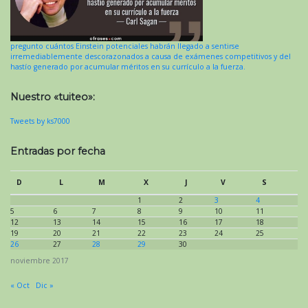
pregunto cuántos Einstein potenciales habrán llegado a sentirse
irremediablemente descorazonados a causa de exámenes competitivos y del
hastío generado por acumular méritos en su currículo a la fuerza.
Nuestro «tuiteo»:
Tweets by ks7000
Entradas por fecha
D
L
M
X
J
V
S
1
2
3
4
5
6
7
8
9
10
11
12
13
14
15
16
17
18
19
20
21
22
23
24
25
26
27
28
29
30
noviembre 2017
« Oct
Dic »