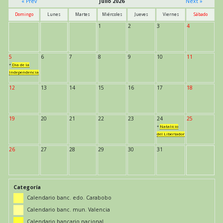
« Prev
Julio 2026
Next »
Domingo
Lunes
Martes
Miércoles
Jueves
Viernes
Sábado
1
2
3
4
5
6
7
8
9
10
11
*
Día de la
Independencia
12
13
14
15
16
17
18
19
20
21
22
23
24
25
*
Natalicio
del Libertador
26
27
28
29
30
31
Categoría
Calendario banc. edo. Carabobo
Calendario banc. mun. Valencia
Calendario bancario nacional