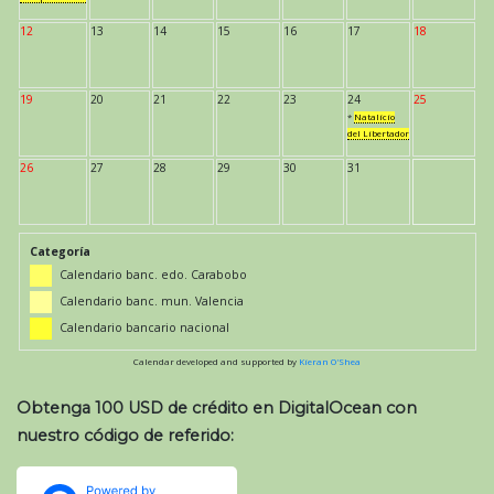
12
13
14
15
16
17
18
19
20
21
22
23
24
25
*
Natalicio
del Libertador
26
27
28
29
30
31
Categoría
Calendario banc. edo. Carabobo
Calendario banc. mun. Valencia
Calendario bancario nacional
Calendar developed and supported by
Kieran O'Shea
Obtenga 100 USD de crédito en DigitalOcean con
nuestro código de referido: