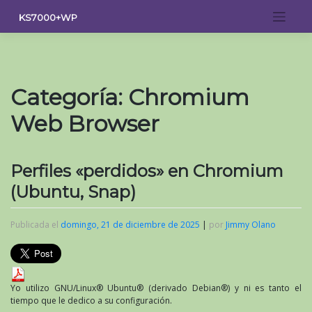
Saltar
KS7000+WP
al
contenido
Categoría:
Chromium
Web Browser
Perfiles «perdidos» en Chromium
(Ubuntu, Snap)
Publicada el
domingo, 21 de diciembre de 2025
|
por
Jimmy Olano
Yo utilizo GNU/Linux® Ubuntu® (derivado Debian®) y ni es tanto el
tiempo que le dedico a su configuración.