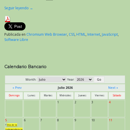
Seguir leyendo
→
Publicada en
Chromium Web Browser
,
CSS
,
HTML
,
Internet
,
JavaScript
,
Software Libre
Calendario Bancario
Month:
Year:
« Prev
Julio 2026
Next »
Domingo
Lunes
Martes
Miércoles
Jueves
Viernes
Sábado
1
2
3
4
5
6
7
8
9
10
11
*
Día de la
Independencia