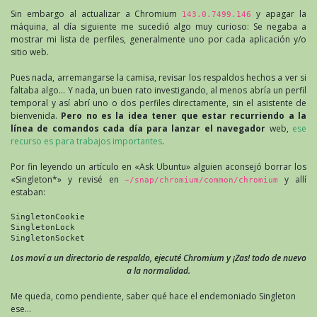
Sin embargo al actualizar a Chromium
y apagar la
143.0.7499.146
máquina, al día siguiente me sucedió algo muy curioso: Se negaba a
mostrar mi lista de perfiles, generalmente uno por cada aplicación y/o
sitio web.
Pues nada, arremangarse la camisa, revisar los respaldos hechos a ver si
faltaba algo… Y nada, un buen rato investigando, al menos abría un perfil
temporal y así abrí uno o dos perfiles directamente, sin el asistente de
bienvenida.
Pero no es la idea tener que estar recurriendo a la
línea de comandos cada día para lanzar el navegador
web,
ese
recurso es para trabajos importantes
.
Por fin leyendo un artículo en «Ask Ubuntu» alguien aconsejó borrar los
«Singleton*» y revisé en
y allí
~/snap/chromium/common/chromium
estaban:
SingletonCookie
SingletonLock
SingletonSocket
Los moví a un directorio de respaldo, ejecuté Chromium y ¡Zas! todo de nuevo
a la normalidad.
Me queda, como pendiente, saber qué hace el endemoniado Singleton
ese…