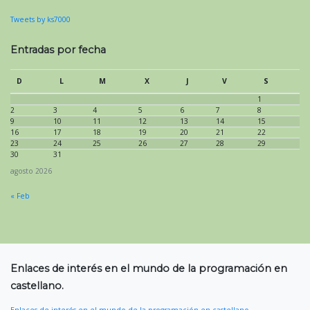
Tweets by ks7000
Entradas por fecha
D
L
M
X
J
V
S
1
2
3
4
5
6
7
8
9
10
11
12
13
14
15
16
17
18
19
20
21
22
23
24
25
26
27
28
29
30
31
agosto 2026
« Feb
Enlaces de interés en el mundo de la programación en
castellano.
Enlaces de interés en el mundo de la programación en castellano.