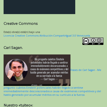
Creative Commons
Esta(s) obra(s) está(n) bajo una
Licencia Creative Commons Atribución-CompartirIgual 3.0 Venezuela
.
Carl Sagan.
Frases de Carl Sagan - Me
pregunto cuántos Einstein potenciales habrán llegado a sentirse
irremediablemente descorazonados a causa de exámenes competitivos y del
hastío generado por acumular méritos en su currículo a la fuerza.
Nuestro «tuiteo»: