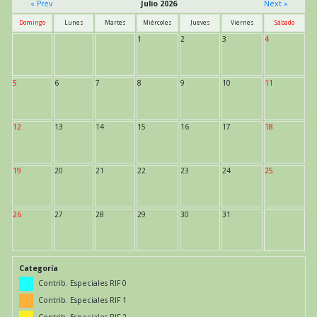
« Prev
Julio 2026
Next »
Domingo
Lunes
Martes
Miércoles
Jueves
Viernes
Sábado
1
2
3
4
5
6
7
8
9
10
11
12
13
14
15
16
17
18
19
20
21
22
23
24
25
26
27
28
29
30
31
Categoría
Contrib. Especiales RIF 0
Contrib. Especiales RIF 1
Contrib. Especiales RIF 2