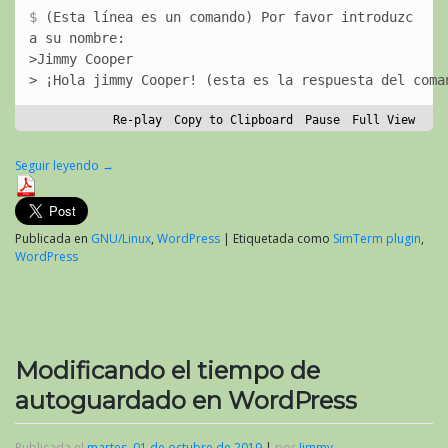
(
E
s
t
a
l
í
n
e
a
e
s
u
n
c
o
m
a
n
d
o
)
P
o
r
f
a
v
o
r
i
n
t
r
o
d
u
z
c
a
s
u
n
o
m
b
r
e
:
>Jimmy Cooper
> ¡Hola jimmy Cooper! (esta es la respuesta del coma
Re-play
Copy to Clipboard
Pause
Full View
Seguir leyendo
→
Publicada en
GNU/Linux
,
WordPress
|
Etiquetada como
SimTerm plugin
,
WordPress
Modificando el tiempo de
autoguardado en WordPress
Publicada el
martes, 01 de octubre de 2019
|
por
Jimmy