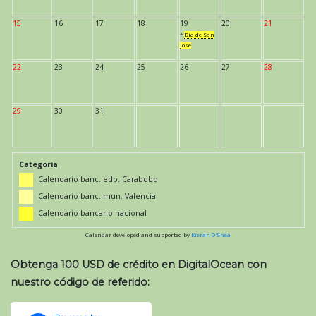
15
16
17
18
19
20
21
*
Día de San
José
22
23
24
25
26
27
28
29
30
31
Categoría
Calendario banc. edo. Carabobo
Calendario banc. mun. Valencia
Calendario bancario nacional
Calendar developed and supported by
Kieran O'Shea
Obtenga 100 USD de crédito en DigitalOcean con
nuestro código de referido: