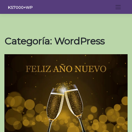
Saltar
KS7000+WP
al
contenido
Categoría:
WordPress