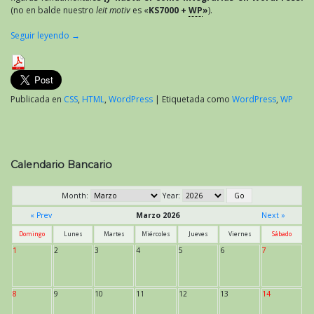
(no en balde nuestro
leit motiv
es «
KS7000 +
WP
»
).
Seguir leyendo
→
Publicada en
CSS
,
HTML
,
WordPress
|
Etiquetada como
WordPress
,
WP
Calendario Bancario
Month:
Year:
« Prev
Marzo 2026
Next »
Domingo
Lunes
Martes
Miércoles
Jueves
Viernes
Sábado
1
2
3
4
5
6
7
8
9
10
11
12
13
14