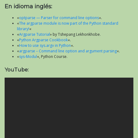
En idioma inglés:
«
optparse — Parser for command line options
«.
«
The argparse module is now part of the Python standard
library!
«
«
Argparse Tutorial
» by Tshepang Lekhonkhobe.
«
Python Argparse Cookbook
«.
«
How to use sys.argv in Python
«.
«
argparse – Command line option and argument parsing
«.
«
sys-Modul
«, Python Course.
YouTube: