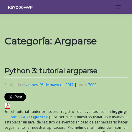
Saltar
KS7000+WP
al
contenido
Categoría:
Argparse
Python 3: tutorial argparse
Publicada el
viernes, 05 de mayo de 2017
|
por
ks7000
En el tutorial anterior sobre registro de eventos con «
logging
»
utilizamos a «
argparse
«
para permitir a nuestros usuarios y usarias a
establecer un nivel de registro de eventos en caso de ser necesario hacer
seguimiento a nuestra aplicación. Prometimos allí ahondar con un