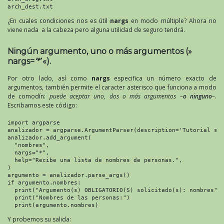
arch_dest.txt
¿En cuales condiciones nos es útil
nargs
en modo múltiple? Ahora no
viene nada a la cabeza pero alguna utilidad de seguro tendrá.
Ningún argumento, uno o más argumentos (»
nargs=
‘*’
«).
Por otro lado, así como
nargs
especifica un número exacto de
argumentos, también permite el caracter asterisco que funciona a modo
de comodín:
puede aceptar uno, dos o más argumentos –
o ninguno
–
.
Escribamos este código:
import argparse

analizador = argparse.ArgumentParser(description='Tutorial sob
analizador.add_argument(

  "nombres",

  nargs="*",

  help="Recibe una lista de nombres de personas.",

)

argumento = analizador.parse_args()

if argumento.nombres:

  print("Argumento(s) OBLIGATORIO(S) solicitado(s): nombres")

  print("Nombres de las personas:")

  print(argumento.nombres)
Y probemos su salida: