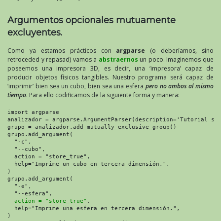
Argumentos opcionales mutuamente
excluyentes.
Como ya estamos prácticos con
argparse
(o deberíamos, sino
retroceded y repasad) vamos a
abstraernos
un poco. Imaginemos que
poseemos una impresora 3D, es decir, una ‘impresora’ capaz de
producir objetos físicos tangibles. Nuestro programa será capaz de
‘imprimir’ bien sea un cubo, bien sea una esfera
pero no ambos al mismo
tiempo
. Para ello codificamos de la siguiente forma y manera:
import argparse

analizador = argparse.ArgumentParser(description='Tutorial sob
grupo = analizador.add_mutually_exclusive_group()

grupo.add_argument(

  "-c",

  "--cubo",

  action = "store_true",

  help="Imprime un cubo en tercera dimensión.",

)

grupo.add_argument(

  "-e",

  "--esfera",

action = "store_true"
,

  help="Imprime una esfera en tercera dimensión.",

)
