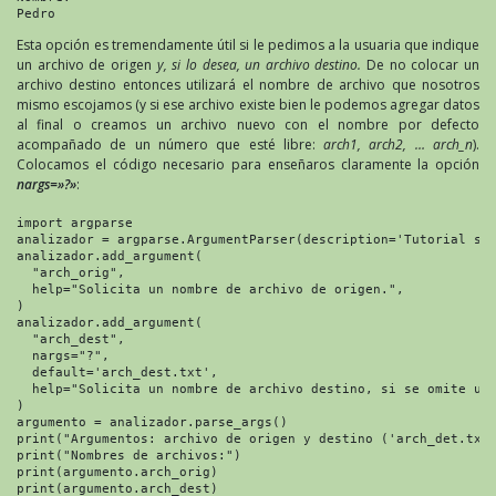
Pedro
Esta opción es tremendamente útil si le pedimos a la usuaria que indique
un archivo de origen
y, si lo desea, un archivo destino.
De no colocar un
archivo destino entonces utilizará el nombre de archivo que nosotros
mismo escojamos (y si ese archivo existe bien le podemos agregar datos
al final o creamos un archivo nuevo con el nombre por defecto
acompañado de un número que esté libre:
arch1, arch2, … arch_n
).
Colocamos el código necesario para enseñaros claramente la opción
nargs=»?»
:
import argparse

analizador = argparse.ArgumentParser(description='Tutorial sob
analizador.add_argument(

  "arch_orig",

  help="Solicita un nombre de archivo de origen.",

)

analizador.add_argument(

  "arch_dest",

  nargs="?",

  default='arch_dest.txt',

  help="Solicita un nombre de archivo destino, si se omite uti
)

argumento = analizador.parse_args()

print("Argumentos: archivo de origen y destino ('arch_det.txt'
print("Nombres de archivos:")

print(argumento.arch_orig)

print(argumento.arch_dest)