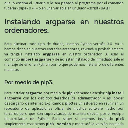
que lo escriba el usuario o le sea pasado al programa por el comando
tubería «pipe» o «|» o en una variable en un guion «script» BASH.
Instalando argparse en nuestros
ordenadores.
Para eliminar todo tipo de dudas, usamos Python versión 3.X -ya lo
hemos dicho en nuestras entradas anteriores, revisad- y probablemente
ya tengáis instalado
argparse
en vuestro ordenador. Al usar el
comando
import argparse
y de no estar instalado de inmediato sale el
mensaje de error en Python por lo que podemos instalarlo de diferentes
maneras.
Por medio de pip3.
Para instalar
argparse
por medio de
pip3
debemos escribir
pip install
argparse
con los debidos derechos de administrador y así poder
descargarlo de internet. Explicamos:
pip3
es un esfuerzo en reunir en un
repositorio de aplicaciones oficial de muchos software hecho por
terceros pero que son supervisadas de manera directa por el equipo
desarrollador de Python. Para saber si tenemos instalado
pip3
simplemente escribimos
pip3 –version
y mostrará la versión instalada