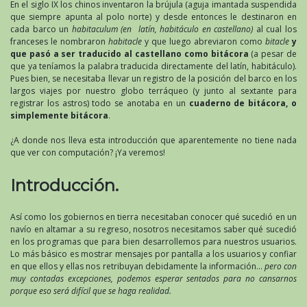
bitácora
En el siglo IX los chinos inventaron la brújula (aguja imantada suspendida
de
que siempre apunta al polo norte) y desde entonces le destinaron en
programa
cada barco un
habitaculum (en latín, habitáculo en castellano)
al cual los
franceses le nombraron
habitacle
y que luego abreviaron como
bitacle
y
que pasó a ser traducido al castellano como bitácora
(a pesar de
que ya teníamos la palabra traducida directamente del latín, habitáculo).
Pues bien, se necesitaba llevar un registro de la posición del barco en los
largos viajes por nuestro globo terráqueo (y junto al sextante para
registrar los astros) todo se anotaba en un
cuaderno de bitácora, o
simplemente bitácora
.
¿A donde nos lleva esta introducción que aparentemente no tiene nada
que ver con computación? ¡Ya veremos!
Introducción.
Así como los gobiernos en tierra necesitaban conocer qué sucedió en un
navío en altamar a su regreso, nosotros necesitamos saber qué sucedió
en los programas que para bien desarrollemos para nuestros usuarios.
Lo más básico es mostrar mensajes por pantalla a los usuarios y confiar
en que ellos y ellas nos retribuyan debidamente la información…
pero con
muy contadas excepciones, podemos esperar sentados para no cansarnos
porque eso será difícil que se haga realidad.