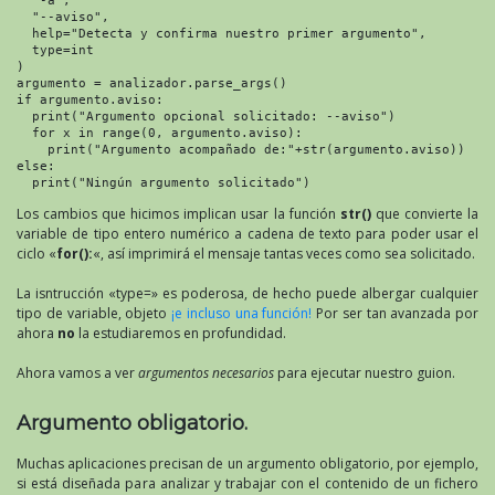
  "--aviso",

  help="Detecta y confirma nuestro primer argumento",

  type=int

)

argumento = analizador.parse_args()

if argumento.aviso:

  print("Argumento opcional solicitado: --aviso")

  for x in range(0, argumento.aviso):

    print("Argumento acompañado de:"+str(argumento.aviso))

else:

  print("Ningún argumento solicitado")
Los cambios que hicimos implican usar la función
str()
que convierte la
variable de tipo entero numérico a cadena de texto para poder usar el
ciclo «
for():
«, así imprimirá el mensaje tantas veces como sea solicitado.
La isntrucción «type=» es poderosa, de hecho puede albergar cualquier
tipo de variable, objeto
¡e incluso una función!
Por ser tan avanzada por
ahora
no
la estudiaremos en profundidad.
Ahora vamos a ver
argumentos necesarios
para ejecutar nuestro guion.
Argumento obligatorio.
Muchas aplicaciones precisan de un argumento obligatorio, por ejemplo,
si está diseñada para analizar y trabajar con el contenido de un fichero