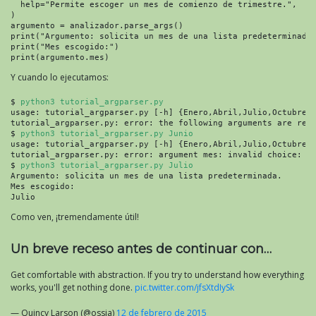
  help="Permite escoger un mes de comienzo de trimestre.",

)

argumento = analizador.parse_args()

print("Argumento: solicita un mes de una lista predeterminada.
print("Mes escogido:")

print(argumento.mes)
Y cuando lo ejecutamos:
$ 
python3 tutorial_argparser.py
usage: tutorial_argparser.py [-h] {Enero,Abril,Julio,Octubre}

tutorial_argparser.py: error: the following arguments are requ
$ 
python3 tutorial_argparser.py Junio
usage: tutorial_argparser.py [-h] {Enero,Abril,Julio,Octubre}

tutorial_argparser.py: error: argument mes: invalid choice: 'J
$ 
python3 tutorial_argparser.py Julio
Argumento: solicita un mes de una lista predeterminada.

Mes escogido:

Julio
Como ven, ¡tremendamente útil!
Un breve receso antes de continuar con…
Get comfortable with abstraction. If you try to understand how everything
works, you'll get nothing done.
pic.twitter.com/jfsXtdIySk
— Quincy Larson (@ossia)
12 de febrero de 2015