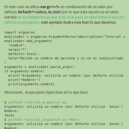
En este caso se utiliza
nargs=»?»
en combinación de un valor por
defecto
default=’
cadena_de_texto’
por lo que esta opción es un tanto
extraña
no es obligatoria ya que si no se le pasa un valor toma el que por
defecto le pongamos,
este ejemplo ilustra muy bien lo que decimos:
import argparse

analizador = argparse.ArgumentParser(description='Tutorial sob
analizador.add_argument(

  "nombre",

  nargs="?",

  default='Jesús',

  help="Recibe un nombre de persona y si no es suministrado ut
)

argumento = analizador.parse_args()

if argumento.nombre:

  print("Argumento: solicita un nombre (por defecto utiliza 'J
  print("Nombre:")

  print(argumento.nombre)
Ahora bien, al ejecutarlo fijáos bien en lo que hace:
$ 
python3 tutorial_argparser.py
Argumento: solicita un nombre (por defecto utiliza 'Jesús')

Nombre:

Jesús

$ 
python3 tutorial_argparser.py Pedro
Argumento: solicita un nombre (por defecto utiliza 'Jesús')

Nombre:
