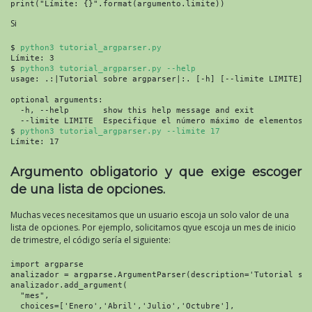
print("Límite: {}".format(argumento.limite))
Si
$ 
python3 tutorial_argparser.py
Límite: 3

$ 
python3 tutorial_argparser.py --help
usage: .:|Tutorial sobre argparser|:. [-h] [--limite LIMITE]

optional arguments:

  -h, --help       show this help message and exit

  --limite LIMITE  Especifique el número máximo de elementos, 
$ 
python3 tutorial_argparser.py --limite 17
Límite: 17
Argumento obligatorio y que exige escoger
de una lista de opciones.
Muchas veces necesitamos que un usuario escoja un solo valor de una
lista de opciones. Por ejemplo, solicitamos qyue escoja un mes de inicio
de trimestre, el código sería el siguiente:
import argparse

analizador = argparse.ArgumentParser(description='Tutorial sob
analizador.add_argument(

  "mes",

  choices=['Enero','Abril','Julio','Octubre'],
