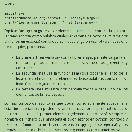
teoría:
import sys

print("Número de argumentos: ", len(sys.argv))

print("Los argumentos son : ", str(sys.argv))
Explicación:
sys.argv
es, simplemente,
una lista
con cada palabra
(entendiendose como palabra cualquier cadena de texto delimitada por
al menos un espacio) con la que se invoca el guion «script» de nuestro, o
de cualquier, programa.
La primera línea «enlaza» con la librería
sys
, permite cargarla en
memoria y nos permite acceder a sus métodos , eventos y
constantes.
La segunda línea usa la función
len()
que obtiene el largo de la
lista, osea, el número de elementos -léase palabras-con la que se
invocó nuestro guion «script».
La tercera línea muestra por pantalla todos y cada uno de los
elementos de la lista especial.
Lo más curioso del asunto es que podemos no solamente acceder a la
lista sino que también podemos cambiar sus valores, ¡probad! Lo que si
es cierto es que el primer elemento (elemento cero) será siempre el
nombre del fichero que almacena el guion escrito en python, con todo y
extensión (aunque si no tuviera extensión
.py
igual se ejecuta) y los
demás elementos de la lista son los argumentos o parámetros ya sea