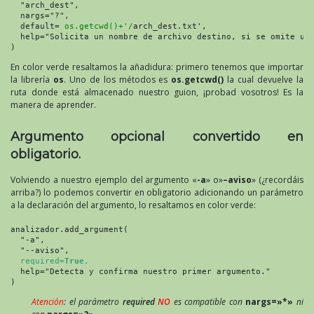
  "arch_dest",

  nargs="?",

  default= 
os.getcwd()+'/
arch_dest.txt',

  help="Solicita un nombre de archivo destino, si se omite uti
)
En color verde resaltamos la añadidura: primero tenemos que importar
la librería
os
. Uno de los métodos es
os.getcwd()
la cual devuelve la
ruta donde está almacenado nuestro guion, ¡probad vosotros! Es la
manera de aprender.
Argumento opcional convertido en
obligatorio.
Volviendo a nuestro ejemplo del argumento «
-a
» o»
–aviso
» (¿recordáis
arriba?) lo podemos convertir en obligatorio adicionando un parámetro
a la declaración del argumento, lo resaltamos en color verde:
analizador.add_argument(

  "-a",

  "--aviso",

required=
True
,
  help="Detecta y confirma nuestro primer argumento."

)
Atención
: el parámetro
required
NO
es compatible con
nargs=»*»
ni