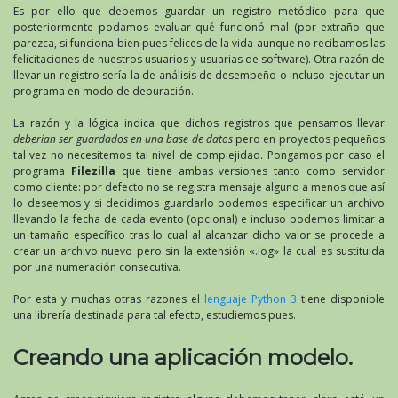
Es por ello que debemos guardar un registro metódico para que
posteriormente podamos evaluar qué funcionó mal (por extraño que
parezca, si funciona bien pues felices de la vida aunque no recibamos las
felicitaciones de nuestros usuarios y usuarias de software). Otra razón de
llevar un registro sería la de análisis de desempeño o incluso ejecutar un
programa en modo de depuración.
La razón y la lógica indica que dichos registros que pensamos llevar
deberían ser guardados en una base de datos
pero en proyectos pequeños
tal vez no necesitemos tal nivel de complejidad. Pongamos por caso el
programa
Filezilla
que tiene ambas versiones tanto como servidor
como cliente: por defecto no se registra mensaje alguno a menos que así
lo deseemos y si decidimos guardarlo podemos especificar un archivo
llevando la fecha de cada evento (opcional) e incluso podemos limitar a
un tamaño específico tras lo cual al alcanzar dicho valor se procede a
crear un archivo nuevo pero sin la extensión «.log» la cual es sustituida
por una numeración consecutiva.
Por esta y muchas otras razones el
lenguaje Python 3
tiene disponible
una librería destinada para tal efecto, estudiemos pues.
Creando una aplicación modelo.