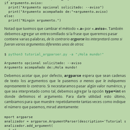
if argumento.aviso:

  print("Argumento opcional solicitado: --aviso")

  print("Argumento acompañado de:"+argumento.aviso)

else:

  print("Ningún argumento.")
Notad que tuvimos que cambiar el método «
.a
» por «
.aviso
«. También
debemos agregar un entrecomillado si la frase que queremos pasar
contiene varias palabras,
de lo contrario
argparse
los interpretará como si
fueran varios argumentos diferentes unos de otros:
$ 
python3 tutorial_argparser.py -a "¡Hola mundo!"
Argumento opcional solicitado: --aviso

Argumento acompañado de:¡Hola mundo!
Debemos acotar que, por defecto,
argparse
espera que sean cadenas
de texto los argumentos que le pasemos
a menos que le indiquemos
expresamente lo contrario.
Si necesitaramos pasar algún valor numérico, y
que sea interpretado como tal, debemos agregar la opción
type=int
en
donde definimos el argumento. Para darle utilidad esto último,
cambiamos para que muestre repetidamente tantas veces como indique
el número que pasemos, mirad atentamente:
mport argparse

analizador = argparse.ArgumentParser(description='Tutorial sob
analizador.add_argument(

  "-a",
