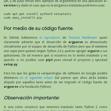
(ah, y de paso mirad otro ejemplo de argumentos en una aplicación
«–
version
«) y dado el caso que no la tengamos instalada podremos usar:
sudo apt-get install python3-setuptools

sudo easy_install3 pip
Por medio de su código fuente.
En GitHub hallaremos
el repositorio
de
Thomas Waldmann
quien
claramente advierte que el desarrollo de
argparse
es almacenado
oficialmente por el equipo de desarrollo de Python
pero que él mantiene
una copia para quienes tengan Python 2.X y quieran agregar
argparse
a sus
aplicaciones.
De tal manera que si vosotros no lo tenéis instalado y no
queréis -o no podéis- usar
pip3
pues clonad el proyecto y ejecutad
setup.py
Para los que les gusta la «arqueología» de software en Google podéis
deleitaros
en el siguiente enlace
(tal parece que años atrás estaba
alojado por aquellos lares antes de ser migrado el código fuente de
argparse
a la Fundación Python).
Observación importante:
Si sois como nosotros que tenemos instalado tanto Python 2 como