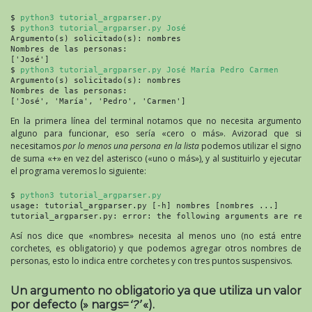
$ 
python3 tutorial_argparser.py
$ 
python3 tutorial_argparser.py José
Argumento(s) solicitado(s): nombres

Nombres de las personas:

['José']

$ 
python3 tutorial_argparser.py José María Pedro Carmen
Argumento(s) solicitado(s): nombres

Nombres de las personas:

['José', 'María', 'Pedro', 'Carmen']
En la primera línea del terminal notamos que no necesita argumento
alguno para funcionar, eso sería «cero o más». Avizorad que si
necesitamos
por lo menos una persona en la lista
podemos utilizar el signo
de suma «+» en vez del asterisco («uno o más»), y al sustituirlo y ejecutar
el programa veremos lo siguiente:
$ 
python3 tutorial_argparser.py
usage: tutorial_argparser.py [-h] nombres [nombres ...]

tutorial_argparser.py: error: the following arguments are req
Así nos dice que «nombres» necesita al menos uno (no está entre
corchetes, es obligatorio) y que podemos agregar otros nombres de
personas, esto lo indica entre corchetes y con tres puntos suspensivos.
Un argumento no obligatorio ya que utiliza un valor
por defecto (» nargs=
‘?’
«).