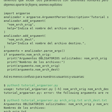
tenemos que incluir dos parámetros con diferentes nombres
pero
dejemos aparte la flojera, seamos explícitos:
import argparse

analizador = argparse.ArgumentParser(description='Tutorial sob
analizador.add_argument(

  "nom_arch_orig",

  help="Indica el nombre del archivo origen.",

)

analizador.add_argument(

  "nom_arch_dest",

  help="Indica el nombre del archivo destino.",

)

argumento = analizador.parse_args()

if argumento.nom_arch_orig:

  print("Argumentos OBLIGATORIOS solicitados: nom_arch_orig y 
  print("Nombres de los archivos:")

  print(argumento.nom_arch_orig)

  print(argumento.nom_arch_dest)
Así es menos confuso para nuestros usuarios y usuarias:
$ 
python3 tutorial_argparser.py
usage: tutorial_argparser.py [-h] nom_arch_orig nom_arch_dest

tutorial_argparser.py: error: the following arguments are requ
$ 
python3 tutorial_argparser.py arch_orig.txt arch_dest.txt
Argumentos OBLIGATORIOS solicitados: nom_arch_orig y nom_arch_
Nombres de los archivos:

arch_orig.txt
