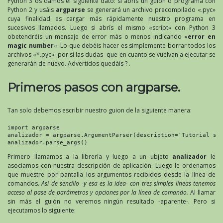
Python 3 os damos el siguiente dato: si abrís un guion o programa con
Python 2 y usáis
argparse
se generará un archivo precompilado «.pyc»
cuya finalidad es cargar más rápidamente nuestro programa en
sucesivos llamados. Luego si abrís el mismo «script» con Python 3
obetendréis un mensaje de error más o menos indicando «
error en
magic number
«. Lo que debéis hacer es simplemente borrar todos los
archivos «*.pyc» -por si las dudas- que en cuanto se vuelvan a ejecutar se
generarán de nuevo. Advertidos quedáis ? .
Primeros pasos con argparse.
Tan solo debemos escribir nuestro guion de la siguiente manera:
import argparse

analizador = argparse.ArgumentParser(description='Tutorial sob
analizador.parse_args()
Primero llamamos a la librería y luego a un ubjeto
analizador
le
asociamos con nuestra descripción de aplicación. Luego le ordenamos
que muestre por pantalla los argumentos recibidos desde la línea de
comandos.
Así de sencillo -y esa es la idea- con tres simples líneas tenemos
acceso al pase de parámetros y opciones por la línea de comando.
Al llamar
sin más el guión no veremos ningún resultado -aparente-. Pero si
ejecutamos lo siguiente: