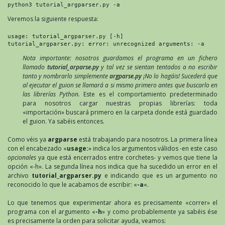
python3 tutorial_argparser.py -a
Veremos la siguiente respuesta:
usage: tutorial_argparser.py [-h]

tutorial_argparser.py: error: unrecognized arguments: -a
Nota importante: nosotros guardamos el programa en un fichero
llamado
tutorial_arparse.py
y tal vez se sientan tentados a no escribir
tanto y nombrarlo simplemente
argparse.py
¡No lo hagáis! Sucederá que
al ejecutar el guion se llamará a si mismo primero antes que buscarlo en
las librerías Python.
Este es el comportamiento predeterminado
para nosotros cargar nuestras propias librerías: toda
«importación» buscará primero en la carpeta donde está guardado
el guion. Ya sabéis entonces.
Como véis ya
argparse
está trabajando para nosotros. La primera línea
con el encabezado «
usage:
» indica los argumentos válidos -en este caso
opcionales
ya que está encerrados entre corchetes- y vemos que tiene la
opción «-h». La segunda línea nos indica que ha sucedido un error en el
archivo
tutorial_argparser.py
e indicando que es un argumento no
reconocido lo que le acabamos de escribir: «
-a
«.
Lo que tenemos que experimentar ahora es precisamente «correr» el
programa con el argumento «
-h
» y como probablemente ya sabéis ése
es precisamente la orden para solicitar ayuda, veamos: