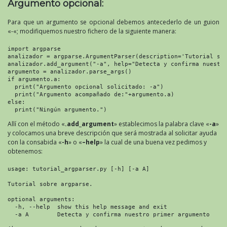
Argumento opcional:
Para que un argumento se opcional debemos antecederlo de un guion
«-«; modifiquemos nuestro fichero de la siguiente manera:
import argparse

analizador = argparse.ArgumentParser(description='Tutorial sob
analizador.add_argument("-a", help="Detecta y confirma nuestro
argumento = analizador.parse_args()

if argumento.a:

  print("Argumento opcional solicitado: -a")

  print("Argumento acompañado de:"+argumento.a)

else:

  print("Ningún argumento.")
Allí con el método «
.add_argument
» establecimos la palabra clave «
-a
»
y colocamos una breve descripción que será mostrada al solicitar ayuda
con la consabida «
-h
» o «
–help
» la cual de una buena vez pedimos y
obtenemos:
usage: tutorial_argparser.py [-h] [-a A]

Tutorial sobre argparse.

optional arguments:

  -h, --help  show this help message and exit

  -a A        Detecta y confirma nuestro primer argumento