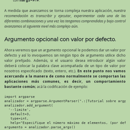
con
nargs=»?»
.
A medida que avanzamos se torna compleja nuestra aplicación,
nuestra
recomendación es transcribir y ejecutar, experimentar cada una de las
diferentes combinaciones y una vez las tengamos comprendidas y bajo control
avanzamos al siguiente nivel más complejo aún.
Argumento opcional con valor por defecto.
Ahora veremos que un argumento opcional le podemos dar un valor por
defecto y así lo invoquemos sin ningún tipo de argumento utilice dicho
valor prefijado. Además, si el usuario desea introducir algún valor
deberá colocar la palabra clave acompañada de un tipo de valor por
nosotros especificado (texto, entero, etc.).
En este punto nos vamos
acercando a la manera de como normalmente se comportan las
aplicaciones más comunes, es decir, un comportamiento
bastante común;
acá la codificación de ejemplo:
import argparse

analizador = argparse.ArgumentParser(".:|Tutorial sobre argpar
analizador.add_argument(

  '--limite',

   default=3,

   type=int,

   help="Especifique el número máximo de elementos, (por defec
argumento = analizador.parse_args()
