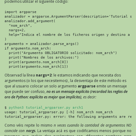
podemos utilizar el siguiente código:
import argparse

analizador = argparse.ArgumentParser(description='Tutorial sob
analizador.add_argument(

  "nom_arch",

  nargs=2,

  help="Indica el nombre de los ficheros origen y destino a tr
)

argumento = analizador.parse_args()

if argumento.nom_arch:

  print("Argumento OBLIGATORIO solicitado: nom_arch")

  print("Nombres de los archivos:")

  print(argumento.nom_arch[0])

  print(argumento.nom_arch[1])
Observad la línea
nargs=2
: le estamos indicando que necesita dos
argumentos (o los que necesitemos) , la desventaja de este método es
que al usuario colocar un solo argumento
argparse
emite un mensaje
que puede ser confuso,
no es un mensaje explícito (recordad las reglas de
oro de Python: explícito es mejor que implícito)
, es decir:
$ 
python3 tutorial_argparser.py arch1
usage: tutorial_argparser.py [-h] nom_arch nom_arch

tutorial_argparser.py: error: the following arguments are req
Como véis repite lo mismo
n veces cuando la cantidad de argumentos NO
coincide con
nargs
.
La ventaja acá es que codificamos menos porque no