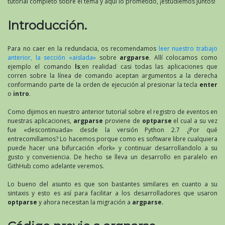
tutorial completo sobre el tema y aquí lo prometido, ¡estudiemos juntos!
Introducción.
Para no caer en la redundacia, os recomendamos
leer nuestro trabajo
anterior, la sección «aislada»
sobre
argparse
. Allí colocamos como
ejemplo el comando
ls
;en realidad casi todas las aplicaciones que
corren sobre la línea de comando aceptan argumentos a la derecha
conformando parte de la orden de ejecución al presionar la tecla
enter
o
intro
.
Como dijimos en nuestro anterior tutorial sobre el registro de eventos en
nuestras aplicaciones,
argparse
proviene de
optparse
el cual a su vez
fue «descontinuada» desde la versión Python 2.7 ¿Por qué
entrecomillamos? Lo hacemos porque como es software libre cualquiera
puede hacer una bifurcación «fork» y continuar desarrollandolo a su
gusto y conveniencia. De hecho se lleva un desarrollo en paralelo en
GithHub como adelante veremos.
Lo bueno del asunto es que son bastantes similares en cuanto a su
sintaxis y esto es así para facilitar a los desarrolladores que usaron
optparse
y ahora necesitan la migración a
argparse.