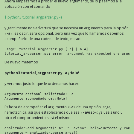
Ahora empezamos a probar el nuevo argumento, se lo pasamos a la
aplicación con el comando
$ python3 tutorial_argparser.py -a
y gentilmente nos advertirá que se necesita un argumento para la opción
«
-a
«, es decir, será opcional, pero una vez que lo llamamos debemos
acompañarlo de una cadena de texto, mirad:
usage: tutorial_argparser.py [-h] [-a A]

tutorial_argparser.py: error: argument -a: expected one argum
De nuevo metemos
python3 tutorial_argparser.py -a ¡Hola!
y veremos justo lo que le ordenamos hacer:
Argumento opcional solicitado: -a

Argumento acompañado de:¡Hola!
Es hora de acompañar el argumento «
-a
» de una opción larga,
nemotécnica, así que establecemos que sea «
–aviso
«: ya uséis uno u
otro el comportamiento será el mismo.
analizador.add_argument("-a", "--aviso", help="Detecta y confi
argumento = analizador.parse_args()
