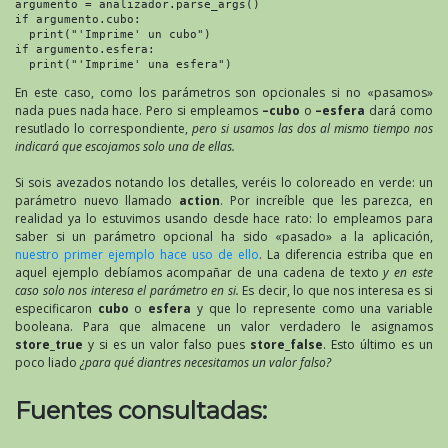
argumento = analizador.parse_args()

if argumento.cubo:

  print("'Imprime' un cubo")

if argumento.esfera:

  print("'Imprime' una esfera")
En este caso, como los parámetros son opcionales si no «pasamos»
nada pues nada hace. Pero si empleamos
–cubo
o
–esfera
dará como
resutlado lo correspondiente,
pero si usamos las dos al mismo tiempo nos
indicará que escojamos solo una de ellas.
Si sois avezados notando los detalles, veréis lo coloreado en verde: un
parámetro nuevo llamado
action
. Por increíble que les parezca, en
realidad ya lo estuvimos usando desde hace rato: lo empleamos para
saber si un parámetro opcional ha sido «pasado» a la aplicación,
nuestro primer ejemplo hace uso de ello
. La diferencia estriba que en
aquel ejemplo debíamos acompañar de una cadena de texto
y en este
caso solo nos interesa el parámetro en si.
Es decir, lo que nos interesa es si
especificaron
cubo
o
esfera
y que lo represente como una variable
booleana. Para que almacene un valor verdadero le asignamos
store_true
y si es un valor falso pues
store_false
. Esto último es un
poco liado
¿para qué diantres necesitamos un valor falso?
Fuentes consultadas: