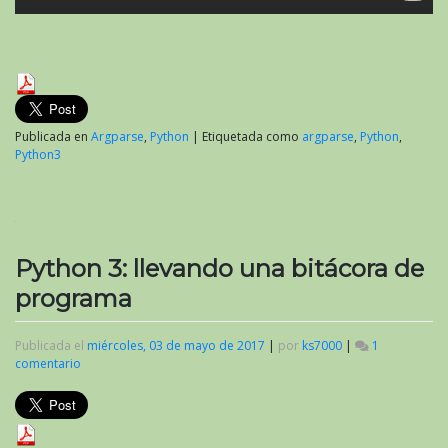
Publicada en
Argparse
,
Python
|
Etiquetada como
argparse
,
Python
,
Python3
Python 3: llevando una bitácora de
programa
Publicada el
miércoles, 03 de mayo de 2017
|
por
ks7000
|
1
comentario
en
Python
3:
llevando
una