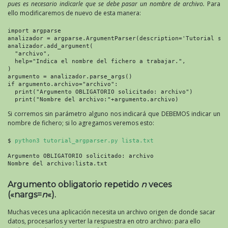
pues es necesario indicarle que se debe pasar un nombre de archivo.
Para
ello modificaremos de nuevo de esta manera:
import argparse

analizador = argparse.ArgumentParser(description='Tutorial sob
analizador.add_argument(

  "archivo",

  help="Indica el nombre del fichero a trabajar.",

)

argumento = analizador.parse_args()

if argumento.archivo="archivo":

  print("Argumento OBLIGATORIO solicitado: archivo")

  print("Nombre del archivo:"+argumento.archivo)
Si corremos sin parámetro alguno nos indicará que DEBEMOS indicar un
nombre de fichero; si lo agregamos veremos esto:
$ 
python3 tutorial_argparser.py lista.txt
Argumento OBLIGATORIO solicitado: archivo

Nombre del archivo:lista.txt
Argumento obligatorio repetido
n
veces
(«nargs=
n
«).
Muchas veces una aplicación necesita un archivo origen de donde sacar
datos, procesarlos y verter la respuestra en otro archivo: para ello