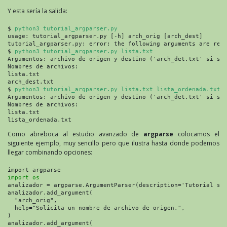
Y esta sería la salida:
$ 
python3 tutorial_argparser.py
usage: tutorial_argparser.py [-h] arch_orig [arch_dest]

tutorial_argparser.py: error: the following arguments are requ
$ 
python3 tutorial_argparser.py lista.txt
Argumentos: archivo de origen y destino ('arch_det.txt' si se 
Nombres de archivos:

lista.txt

arch_dest.txt

$ 
python3 tutorial_argparser.py lista.txt lista_ordenada.txt
Argumentos: archivo de origen y destino ('arch_det.txt' si se 
Nombres de archivos:

lista.txt

lista_ordenada.txt
Como abreboca al estudio avanzado de
argparse
colocamos el
siguiente ejemplo, muy sencillo pero que ilustra hasta donde podemos
llegar combinando opciones:
import os
analizador = argparse.ArgumentParser(description='Tutorial sob
analizador.add_argument(

  "arch_orig",

  help="Solicita un nombre de archivo de origen.",

)

analizador.add_argument(
