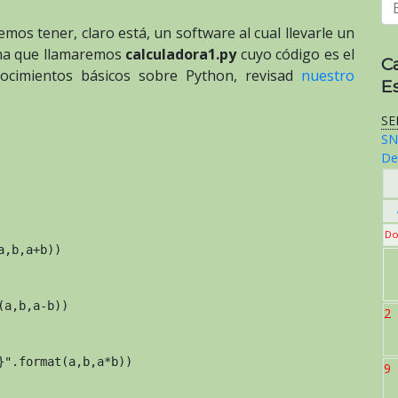
mos tener, claro está, un software al cual llevarle un
ama que llamaremos
calculadora1.py
cuyo código es el
C
nocimientos básicos sobre Python, revisad
nuestro
E
SE
SN
De
Do
,b,a+b))

a,b,a-b))

2
".format(a,b,a*b))

9