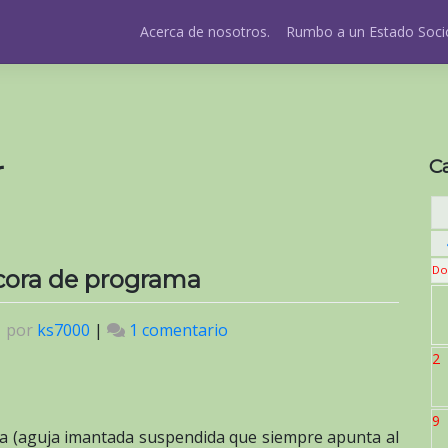
Acerca de nosotros.
Rumbo a un Estado Socio
r
C
Do
ácora de programa
|
por
ks7000
|
1 comentario
en
Python
2
3:
llevando
9
una
jula (aguja imantada suspendida que siempre apunta al