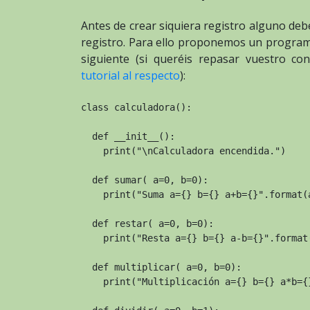
Antes de crear siquiera registro alguno debe
registro. Para ello proponemos un progr
siguiente (si queréis repasar vuestro co
tutorial al respecto
):
class calculadora():

  def __init__():

    print("\nCalculadora encendida.")

  def sumar( a=0, b=0):

    print("Suma a={} b={} a+b={}".format(a
  def restar( a=0, b=0):

    print("Resta a={} b={} a-b={}".format(
  def multiplicar( a=0, b=0):

    print("Multiplicación a={} b={} a*b={}