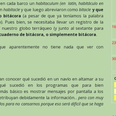
bitácora
n en cada barco un
habitaculum (en latín, habitáculo en
de
on
habitacle
y que luego abreviaron como
bitacle
y que
programa
mo bitácora
(a pesar de que ya teníamos la palabra
o). Pues bien, se necesitaba llevar un registro de la
16
r nuestro globo terráqueo (y junto al sextante para
cuaderno de bitácora, o simplemente bitácora
.
23
 que aparentemente no tiene nada que ver con
30
ban conocer qué sucedió en un navío en altamar a su
 qué sucedió en los programas que para bien
 más básico es mostrar mensajes por pantalla a los
s retribuyan debidamente la información…
pero con muy
s para no cansarnos porque eso será difícil que se haga