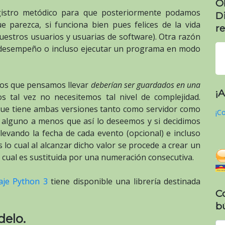
O
istro metódico para que posteriormente podamos
D
 parezca, si funciona bien pues felices de la vida
re
uestros usuarios y usuarias de software). Otra razón
 de desempeño o incluso ejecutar un programa en modo
tros que pensamos llevar
deberían ser guardados en una
¡
tal vez no necesitemos tal nivel de complejidad.
ue tiene ambas versiones tanto como servidor como
¡Co
e alguno a menos que así lo deseemos y si decidimos
levando la fecha de cada evento (opcional) e incluso
 lo cual al alcanzar dicho valor se procede a crear un
a cual es sustituida por una numeración consecutiva.
aje Python 3
tiene disponible una librería destinada
C
b
delo.