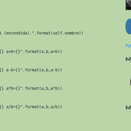
} (encendida).".format(self.nombre))

Pyt
{} a+b={}".format(a,b,a+b))

M
{} a-b={}".format(a,b,a-b))

{} a*b={}".format(a,b,a*b))

M
{} a/b={}".format(a,b,a/b))
