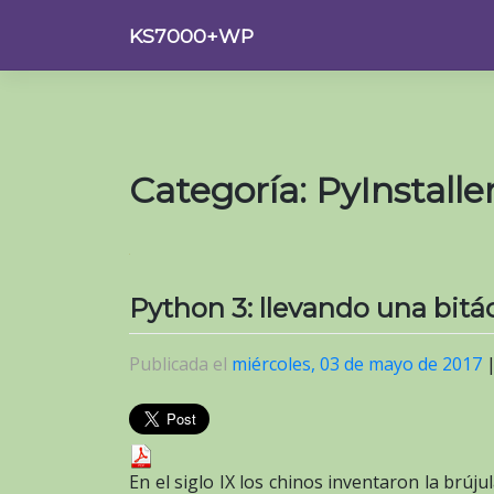
Saltar
KS7000+WP
al
contenido
Categoría:
PyInstalle
Python 3: llevando una bit
Publicada el
miércoles, 03 de mayo de 2017
En el siglo IX los chinos inventaron la brú