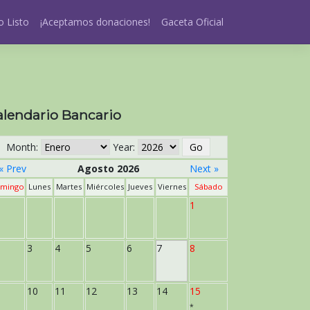
 Listo
¡Aceptamos donaciones!
Gaceta Oficial
alendario Bancario
Month:
Year:
« Prev
Agosto 2026
Next »
mingo
Lunes
Martes
Miércoles
Jueves
Viernes
Sábado
1
3
4
5
6
7
8
10
11
12
13
14
15
*