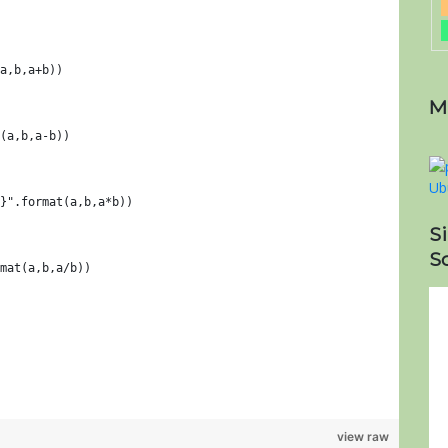
a,b,a+b))
M
(a,b,a-b))
}".format(a,b,a*b))
S
So
mat(a,b,a/b))
view raw