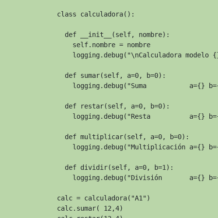
class calculadora():

  def __init__(self, nombre):

    self.nombre = nombre

    logging.debug("\nCalculadora modelo {
  def sumar(self, a=0, b=0):

    logging.debug("Suma           a={} b=
  def restar(self, a=0, b=0):

    logging.debug("Resta          a={} b=
  def multiplicar(self, a=0, b=0):

    logging.debug("Multiplicación a={} b=
  def dividir(self, a=0, b=1):

    logging.debug("División       a={} b=
calc = calculadora("A1")

calc.sumar( 12,4)
