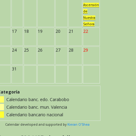
Ascensión
de
Nuestra
Señora
17
18
19
20
21
22
24
25
26
27
28
29
31
Categoría
Calendario banc. edo. Carabobo
Calendario banc. mun. Valencia
Calendario bancario nacional
Calendar developed and supported by
Kieran O'Shea