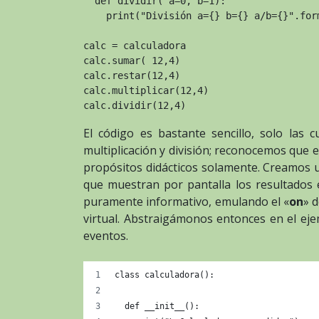
  def dividir( a=0, b=1):

    print("División a={} b={} a/b={}".form
calc = calculadora

calc.sumar( 12,4)

calc.restar(12,4)

calc.multiplicar(12,4)

calc.dividir(12,4)
El código es bastante sencillo, solo las c
multiplicación y división; reconocemos que 
propósitos didácticos solamente. Creamos
que muestran por pantalla los resultados 
puramente informativo, emulando el «
on
» 
virtual. Abstraigámonos entonces en el eje
eventos.
class calculadora():
  def __init__():