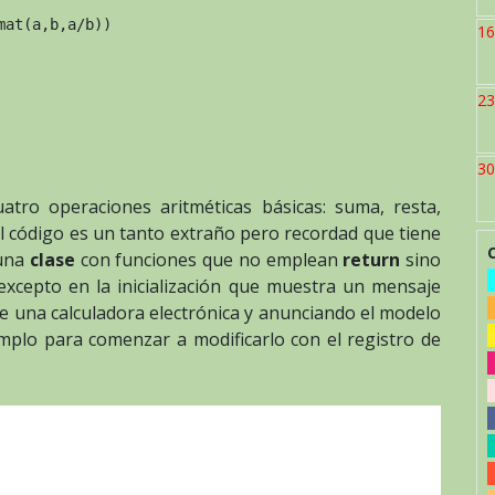
at(a,b,a/b))

16
23
30
uatro operaciones aritméticas básicas: suma, resta,
el código es un tanto extraño pero recordad que tiene
 una
clase
con funciones que no emplean
return
sino
excepto en la inicialización que muestra un mensaje
de una calculadora electrónica y anunciando el modelo
mplo para comenzar a modificarlo con el registro de