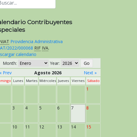
alendario Contribuyentes
speciales
NIAT
Providencia Administrativa
AT/2022/000068
RIF
IVA
.
scargar calendario
Month:
Year:
« Prev
Agosto 2026
Next »
mingo
Lunes
Martes
Miércoles
Jueves
Viernes
Sábado
1
3
4
5
6
7
8
10
11
12
13
14
15