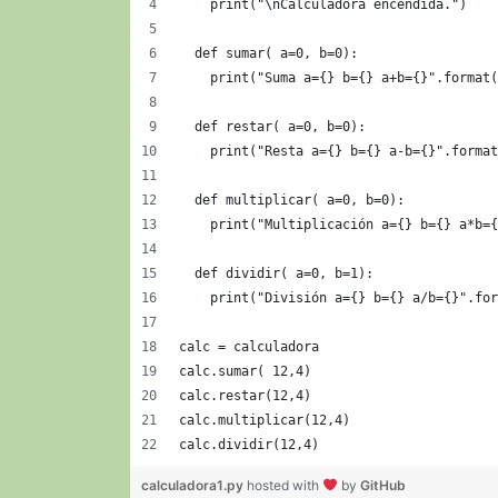
    print("\nCalculadora encendida.")
  def sumar( a=0, b=0):
    print("Suma a={} b={} a+b={}".format(
  def restar( a=0, b=0):
    print("Resta a={} b={} a-b={}".format
  def multiplicar( a=0, b=0):
    print("Multiplicación a={} b={} a*b={
  def dividir( a=0, b=1):
    print("División a={} b={} a/b={}".for
calc = calculadora
calc.sumar( 12,4)
calc.restar(12,4)
calc.multiplicar(12,4)
calc.dividir(12,4)
calculadora1.py
hosted with
by
GitHub