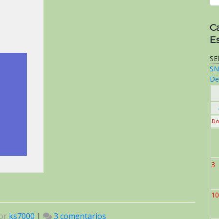
C
E
SE
SN
De
Do
3
10
or
ks7000
|
3 comentarios
en