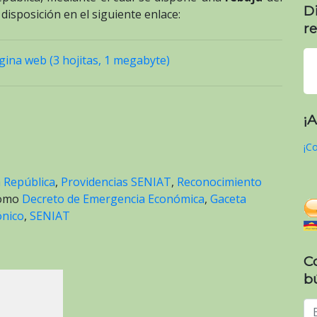
D
isposición en el siguiente enlace:
re
ina web (3 hojitas, 1 megabyte)
¡
¡Co
a República
,
Providencias SENIAT
,
Reconocimiento
como
Decreto de Emergencia Económica
,
Gaceta
ónico
,
SENIAT
C
b