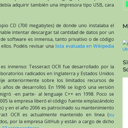
debía adquirir también una impresora tipo USB, cara
ropio CD (700 megabytes) de donde uno instalaba el
M
viable intentar descargar tal cantidad de datos por un
 de software es inmensa, tanto privativo o de código
ellos. Podéis revisar una
lista evaluada en Wikipedia
.
S
es inmenso: Tesseract OCR fue desarrollado por la
So
boratorios radicados en Inglaterra y Estados Unidos
ije anteriormente sobre los limitados recursos de
 años de desarrollo). En 1996 se logró una versión
migró -en parte- al lenguaje C++ en 1998. Poco se
o 2005 la empresa liberó el código fuente emplazándolo
s) y en el año 2006 es patrocinado su mantenimiento
ract OCR es actualmente mantenido en linea (
su
odos, por la empresa GitHub y están a cargo de dicho