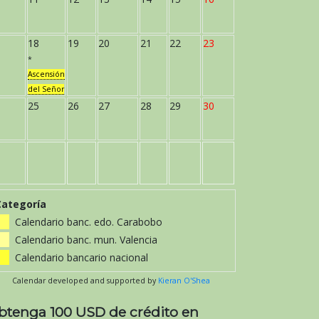
18
19
20
21
22
23
*
Ascensión
del Señor
25
26
27
28
29
30
Categoría
Calendario banc. edo. Carabobo
Calendario banc. mun. Valencia
Calendario bancario nacional
Calendar developed and supported by
Kieran O'Shea
btenga 100 USD de crédito en