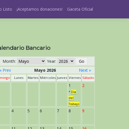
 Listo
¡Aceptamos donaciones!
Gaceta Oficial
alendario Bancario
Month:
Year:
« Prev
Mayo 2026
Next »
mingo
Lunes
Martes
Miércoles
Jueves
Viernes
Sábado
1
2
*
Día
del
Trabajo
4
5
6
7
8
9
11
12
13
14
15
16