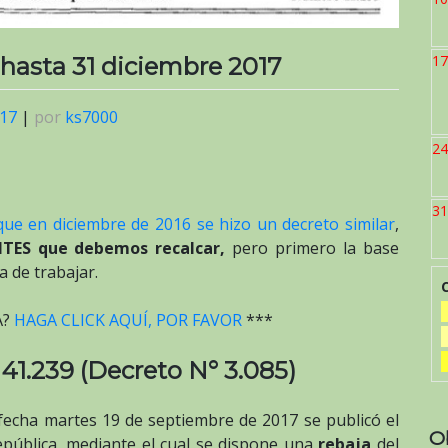
17
 hasta 31 diciembre 2017
017
|
por
ks7000
24
31
que en diciembre de 2016 se hizo un decreto similar
,
ES que debemos recalcar,
pero primero la base
 de trabajar.
A?
HAGA CLICK AQUÍ, POR FAVOR
***
 41.239 (Decreto N° 3.085)
 fecha martes 19 de septiembre de 2017 se publicó el
O
epública, mediante el cual se dispone una
rebaja
del