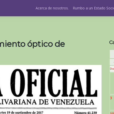
Acerca de nosotros.
Rumbo a un Estado Socio
iento óptico de
C
Do
3
10