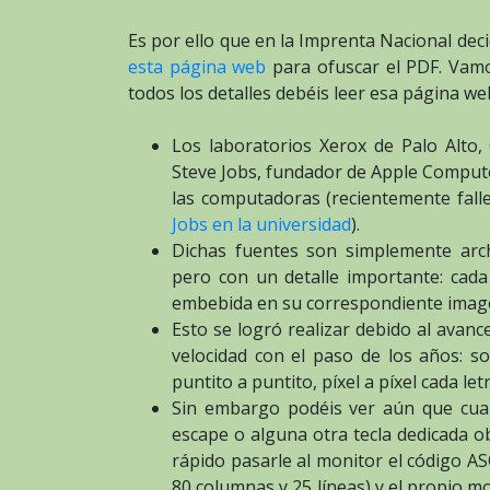
Es por ello que en la Imprenta Nacional de
esta página web
para ofuscar el PDF. Vamo
todos los detalles debéis leer esa página web
Los laboratorios Xerox de Palo Alto,
Steve Jobs, fundador de Apple Compute
las computadoras (recientemente falle
Jobs en la universidad
).
Dichas fuentes son simplemente arch
pero con un detalle importante: cada
embebida en su correspondiente imag
Esto se logró realizar debido al avan
velocidad con el paso de los años: s
puntito a puntito, píxel a píxel cada let
Sin embargo podéis ver aún que cua
escape o alguna otra tecla dedicada o
rápido pasarle al monitor el código AS
80 columnas y 25 líneas) y el propio 