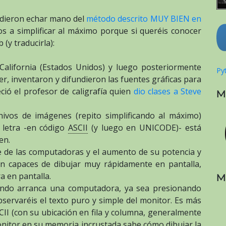
cidieron echar mano del
método descrito MUY BIEN en
s a simplificar al máximo porque si queréis conocer
 (y traducirla):
 California (Estados Unidos) y luego posteriormente
Pyt
r, inventaron y difundieron las fuentes gráficas para
ció el profesor de caligrafía quien
dio clases a Steve
M
ivos de imágenes (repito simplificando al máximo)
 letra -en código
ASCII
(y luego en UNICODE)- está
en.
ce de las computadoras y el aumento de su potencia y
on capaces de dibujar muy rápidamente en pantalla,
ra en pantalla.
M
ndo arranca una computadora, ya sea presionando
bservaréis el texto puro y simple del monitor. Es más
CII (con su ubicación en fila y columna, generalmente
monitor en su memoria incrustada sabe cómo dibujar la