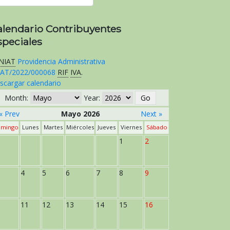
alendario Contribuyentes
speciales
NIAT
Providencia Administrativa
AT/2022/000068
RIF
IVA
.
scargar calendario
Month:
Year:
« Prev
Mayo 2026
Next »
mingo
Lunes
Martes
Miércoles
Jueves
Viernes
Sábado
1
2
4
5
6
7
8
9
11
12
13
14
15
16