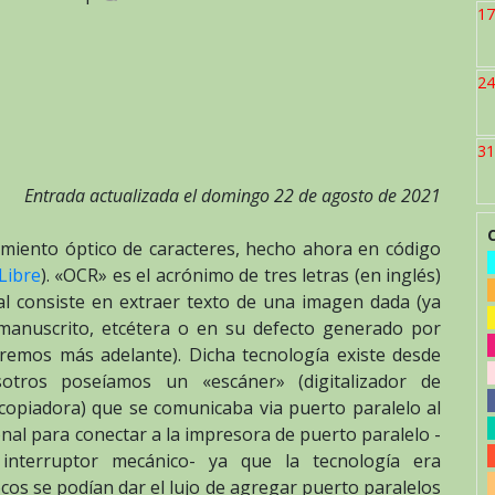
17
Tesseract
OCR
software.
24
31
Entrada actualizada el domingo 22 de agosto de 2021
miento óptico de caracteres, hecho ahora en código
Libre
). «OCR» es el acrónimo de tres letras (en inglés)
ual consiste en extraer texto de una imagen dada (ya
 manuscrito, etcétera o en su defecto generado por
aremos más adelante). Dicha tecnología existe desde
osotros poseíamos un «escáner» (digitalizador de
copiadora) que se comunicaba via puerto paralelo al
onal para conectar a la impresora de puerto paralelo -
interruptor mecánico- ya que la tecnología era
os se podían dar el lujo de agregar puerto paralelos