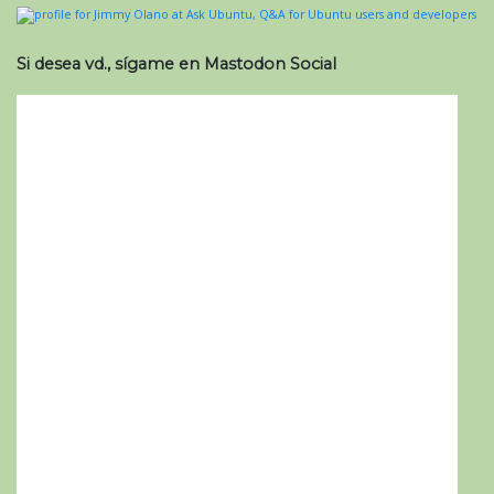
Si desea vd., sígame en Mastodon Social