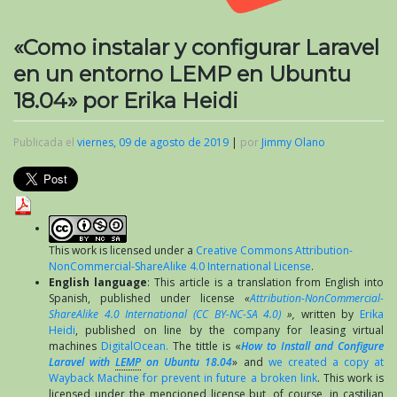
«Como instalar y configurar Laravel
en un entorno LEMP en Ubuntu
18.04» por Erika Heidi
Publicada el
viernes, 09 de agosto de 2019
|
por
Jimmy Olano
This work is licensed under a
Creative Commons Attribution-
NonCommercial-ShareAlike 4.0 International License
.
English language
: This article is a translation from English into
Spanish, published under license
«
Attribution-NonCommercial-
ShareAlike 4.0 International (CC BY-NC-SA 4.0)
»,
written by
Erika
Heidi
, published on line by the company for leasing virtual
machines
DigitalOcean.
The tittle is «
How to Install and Configure
Laravel with
LEMP
on Ubuntu 18.04
» and
we created a copy at
Wayback Machine for prevent in future a broken link
. This work is
licensed under the mencioned license but, of course, in castilian