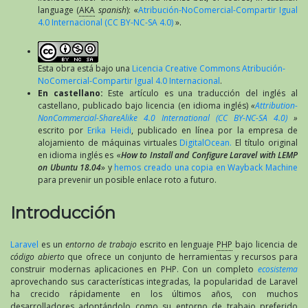
language (
AKA
spanish
): «
Atribución-NoComercial-Compartir Igual
4.0 Internacional (CC BY-NC-SA 4.0)
».
Esta obra está bajo una
Licencia Creative Commons Atribución-
NoComercial-Compartir Igual 4.0 Internacional
.
En castellano:
Este artículo es una traducción del inglés al
castellano, publicado bajo licencia (en idioma inglés)
«
Attribution-
NonCommercial-ShareAlike 4.0 International (CC BY-NC-SA 4.0)
»
escrito por
Erika Heidi
, publicado en línea por la empresa de
alojamiento de máquinas virtuales
DigitalOcean.
El título original
en idioma inglés es «
How to Install and Configure Laravel with LEMP
on Ubuntu 18.04
» y
hemos creado una copia en Wayback Machine
para prevenir un posible enlace roto a futuro.
Introducción
Laravel
es un
entorno de trabajo
escrito en lenguaje
PHP
bajo licencia de
código abierto
que ofrece un conjunto de herramientas y recursos para
construir modernas aplicaciones en PHP. Con un completo
ecosistema
aprovechando sus características integradas, la popularidad de Laravel
ha crecido rápidamente en los últimos años, con muchos
desarrolladores adoptándolo como su entorno de trabajo preferido