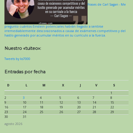
Frases de Carl Sagan - Me
pregunto cuántos Einstein potenciales habrán llegado a sentirse
irremediablemente descorazonados a causa de exámenes competitivos y del
hastío generado por acumular méritos en su currículo a la fuerza.
Nuestro «tuiteo»:
Tweets by ks7000
Entradas por fecha
D
L
M
X
J
V
S
1
2
3
4
5
6
7
8
9
10
11
12
13
14
15
16
17
18
19
20
21
22
23
24
25
26
27
28
29
30
31
agosto 2026