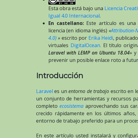
Esta obra está bajo una
Licencia Crea
Igual 4.0 Internacional
.
En castellano:
Este artículo es una 
licencia (en idioma inglés)
«
Attribution-
4.0)
»
escrito por
Erika Heidi
, publicad
virtuales
DigitalOcean.
El título origi
Laravel with LEMP on Ubuntu 18.04
» 
prevenir un posible enlace roto a futur
Introducción
Laravel
es un
entorno de trabajo
escrito en 
un conjunto de herramientas y recursos p
completo
ecosistema
aprovechando sus carac
crecido rápidamente en los últimos años
entorno de trabajo preferido para un proces
En este artículo usted instalará y configu