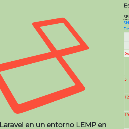
E
SE
SN
De
Do
5
12
19
r Laravel en un entorno LEMP en