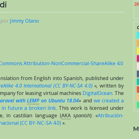
di
26
|
por
Jimmy Olano
 Commons Attribution-NonCommercial-ShareAlike 4.0
translation from English into Spanish, published under
Alike 4.0 International (CC BY-NC-SA 4.0)
»,
written by
company for leasing virtual machines
DigitalOcean.
The
Laravel with
LEMP
on Ubuntu 18.04
» and
we created a
in future a broken link
. This work is licensed under
, in castilian language (
AKA
spanish
): «
Atribución-
nacional (CC BY-NC-SA 4.0)
».
M