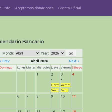
 Listo
¡Aceptamos donaciones!
Gaceta Oficial
alendario Bancario
Month:
Year:
« Prev
Abril 2026
Next »
Domingo
Lunes
Martes
Miércoles
Jueves
Viernes
Sábado
1
2
3
4
*
*
Jueves
Viernes
Santo
Santo
6
7
8
9
10
11
13
14
15
16
17
18