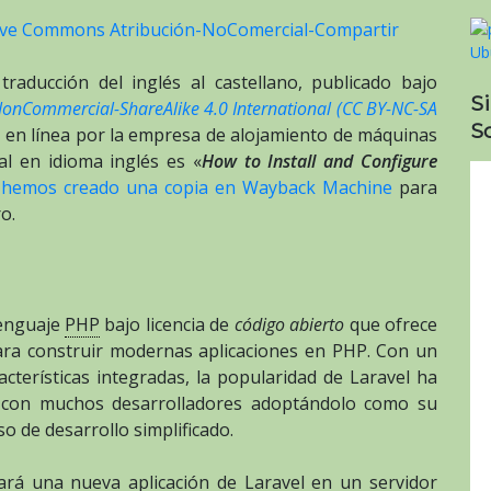
tive Commons Atribución-NoComercial-Compartir
traducción del inglés al castellano, publicado bajo
S
NonCommercial-ShareAlike 4.0 International (CC BY-NC-SA
So
o en línea por la empresa de alojamiento de máquinas
nal en idioma inglés es «
How to Install and Configure
y
hemos creado una copia en Wayback Machine
para
o.
lenguaje
PHP
bajo licencia de
código abierto
que ofrece
ara construir modernas aplicaciones en PHP. Con un
terísticas integradas, la popularidad de Laravel ha
, con muchos desarrolladores adoptándolo como su
o de desarrollo simplificado.
rará una nueva aplicación de Laravel en un servidor