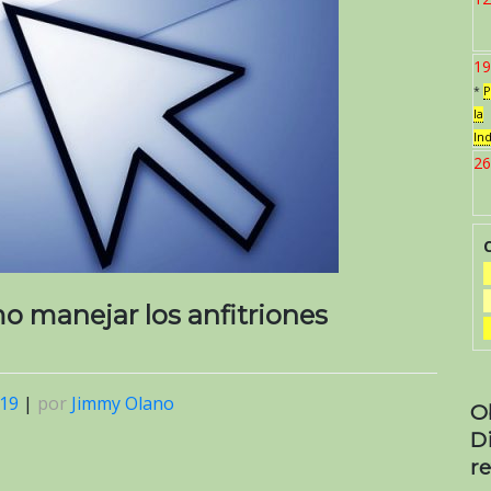
19
*
P
la
In
26
 manejar los anfitriones
019
|
por
Jimmy Olano
O
D
re