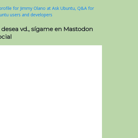
i desea vd., sígame en Mastodon
cial