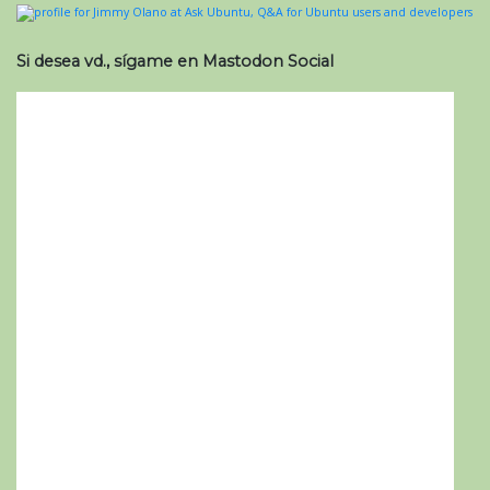
Si desea vd., sígame en Mastodon Social