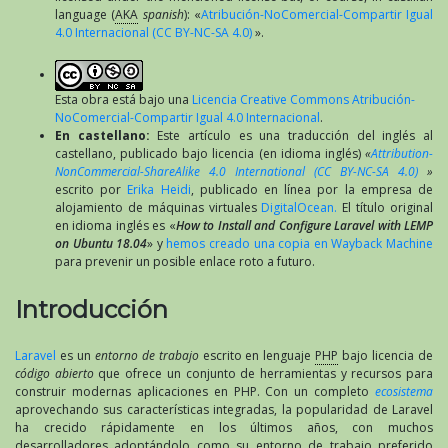
language (
AKA
spanish
): «
Atribución-NoComercial-Compartir Igual
4.0 Internacional (CC BY-NC-SA 4.0)
».
Esta obra está bajo una
Licencia Creative Commons Atribución-
NoComercial-Compartir Igual 4.0 Internacional
.
En castellano:
Este artículo es una traducción del inglés al
castellano, publicado bajo licencia (en idioma inglés)
«
Attribution-
NonCommercial-ShareAlike 4.0 International (CC BY-NC-SA 4.0)
»
escrito por
Erika Heidi
, publicado en línea por la empresa de
alojamiento de máquinas virtuales
DigitalOcean.
El título original
en idioma inglés es «
How to Install and Configure Laravel with LEMP
on Ubuntu 18.04
» y
hemos creado una copia en Wayback Machine
para prevenir un posible enlace roto a futuro.
Introducción
Laravel
es un
entorno de trabajo
escrito en lenguaje
PHP
bajo licencia de
código abierto
que ofrece un conjunto de herramientas y recursos para
construir modernas aplicaciones en PHP. Con un completo
ecosistema
aprovechando sus características integradas, la popularidad de Laravel
ha crecido rápidamente en los últimos años, con muchos
desarrolladores adoptándolo como su entorno de trabajo preferido