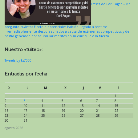
Frases de Carl Sagan - Me
pregunto cuántos Einstein potenciales habrán llegado a sentirse
irremediablemente descorazonados a causa de exámenes competitivos y del
hastío generado por acumular méritos en su currículo a la fuerza.
Nuestro «tuiteo»:
Tweets by ks7000
Entradas por fecha
D
L
M
X
J
V
S
1
2
3
4
5
6
7
8
9
10
11
12
13
14
15
16
17
18
19
20
21
22
23
24
25
26
27
28
29
30
31
agosto 2026