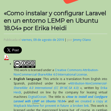
«Como instalar y configurar Laravel
en un entorno LEMP en Ubuntu
18.04» por Erika Heidi
Publicada el
viernes, 09 de agosto de 2019
|
por
Jimmy Olano
This work is licensed under a
Creative Commons Attribution-
NonCommercial-ShareAlike 4.0 International License
.
English language
: This article is a translation from English into
Spanish, published under license
«
Attribution-NonCommercial-
ShareAlike 4.0 International (CC BY-NC-SA 4.0)
»,
written by
Erika
Heidi
, published on line by the company for leasing virtual
machines
DigitalOcean.
The tittle is «
How to Install and Configure
Laravel with
LEMP
on Ubuntu 18.04
» and
we created a copy at
Wayback Machine for prevent in future a broken link
. This work is
licensed under the mencioned license but, of course, in castilian