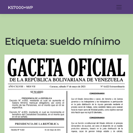
Saltar
KS7000+WP
al
contenido
Etiqueta:
sueldo mínimo