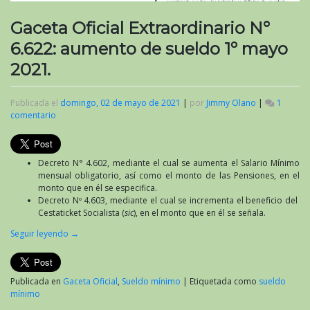
Gaceta Oficial Extraordinario N°
6.622: aumento de sueldo 1º mayo
2021.
Publicada el
domingo, 02 de mayo de 2021
|
por
Jimmy Olano
|
1
comentario
en
Gaceta
Oficial
Extraordinario
Decreto N° 4.602, mediante el cual se aumenta el Salario Mínimo
N°
mensual obligatorio, así como el monto de las Pensiones, en el
6.622:
monto que en él se especifica.
aumento
Decreto Nº 4.603, mediante el cual se incrementa el beneficio del
de
Cestaticket Socialista (
sic
), en el monto que en él se señala.
sueldo
1º
Seguir leyendo
→
mayo
2021.
Publicada en
Gaceta Oficial
,
Sueldo mínimo
|
Etiquetada como
sueldo
mínimo