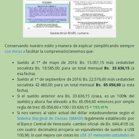
Gaceta oficial 40.695, sumario.
Conservando nuestro estilo y manera de explicar (simplificando siempre
con miras a
facilitar la comprensión) tenemos que:
Sueldo al 1° de mayo de 2016: Bs. 15.051,15 más cestaticket
socialista Bs. 18.585,00; para un total mensual
Bs. 33.636,15
(a
esa fecha).
Sueldo al 1° de septiembre de 2016: Bs. 22.576,60 más cestaticket
socialista 42.480,00; para un total mensual
Bs. 65.056,60
(a esta
fecha).
Si el sueldo anterior era Bs. 33.636,15 (osea, es un 100% del
sueldo) y ahora fue elevado a Bs. 65.056,60 entonces por simple
regla de tres: 65.056,60 x 100 / 33.636,15 =
193,41%
Si nos vamos al valor actual del dólar estadounidense según el
Sistema Marginal de Divisas (SIMADI)
legalmente establecido por
el Banco Central de Venezuela -cambio oficial- de Bs. 644,4105 (sí,
con cuatro decimales) arrojaría un equivalentes de sueldo a US$
100,96;
lo cual mejora con creces los
US$ 37 mensuales calculados en