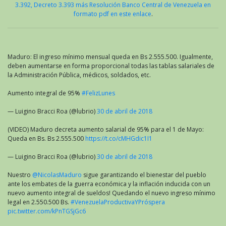
3.392, Decreto 3.393 más Resolución Banco Central de Venezuela en
formato pdf en este enlace
.
Maduro: El ingreso mínimo mensual queda en Bs 2.555.500. Igualmente,
deben aumentarse en forma proporcional todas las tablas salariales de
la Administración Pública, médicos, soldados, etc.
Aumento integral de 95%
#FelizLunes
— Luigino Bracci Roa (@lubrio)
30 de abril de 2018
(VIDEO) Maduro decreta aumento salarial de 95% para el 1 de Mayo:
Queda en Bs. Bs 2.555.500
https://t.co/cMHGdic1I1
— Luigino Bracci Roa (@lubrio)
30 de abril de 2018
Nuestro
@NicolasMaduro
sigue garantizando el bienestar del pueblo
ante los embates de la guerra económica y la inflación inducida con un
nuevo aumento integral de sueldos! Quedando el nuevo ingreso mínimo
legal en 2.550.500 Bs.
#VenezuelaProductivaYPróspera
pic.twitter.com/kPnTGSjGc6