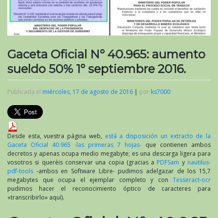
Gaceta Oficial N° 40.965: aumento
sueldo 50% 1° septiembre 2016.
Publicada el
miércoles, 17 de agosto de 2016
|
por
ks7000
Desde esta, vuestra página web,
está a disposición un extracto de la
Gaceta Oficial 40.965 -las primeras 7 hojas-
que contienen ambos
decretos y apenas ocupa medio megabyte; es una descarga ligera para
vosotros si queréis conservar una copia (gracias a
PDFSam
y
nautilus-
pdf-tools
-ambos en Software Libre- pudimos adelgazar de los 15,7
megabytes que ocupa el ejemplar completo y con
Tesseract-ocr
pudimos hacer el reconocimiento óptico de caracteres para
«transcribirlo» aquí).