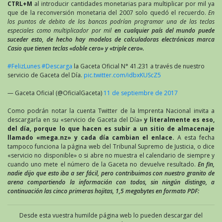
CTRL+M
al introducir cantidades monetarias para multiplicar por mil ya
que de la reconversión monetaria del 2007 solo quedó el recuerdo.
En
los puntos de debito de los bancos podrían programar una de las teclas
especiales como multiplicador por mil
en cualquier país del mundo puede
suceder esto, de hecho hay modelos de calculadoras electrónicas marca
Casio que tienen teclas «doble cero» y «triple cero».
#FelizLunes
#Descarga
la Gaceta Oficial N° 41.231 a través de nuestro
servicio de Gaceta del Día.
pic.twitter.com/idbxKUScZ5
— Gaceta Oficial (@OficialGaceta)
11 de septiembre de 2017
Como podrán notar la cuenta Twitter de la Imprenta Nacional invita a
descargarla en su «servicio de Gaceta del Día»
y literalmente es eso,
del día, porque lo que hacen es subir a un sitio de almacenaje
llamado «mega.nz» y cada día cambian el enlace.
A esta fecha
tampoco funciona la página web del Tribunal Supremo de Justicia, o dice
«servicio no disponible» o si abre no muestra el calendario de siempre y
cuando uno mete el número de la Gaceta no devuelve resultado.
En fin,
nadie dijo que esto iba a ser fácil, pero contribuimos con nuestro granito de
arena compartiendo la información con todos, sin ningún distingo, a
continuación las cinco primeras hojitas, 1,5 megabytes en formato PDF:
Desde esta vuestra humilde página web lo pueden descargar del