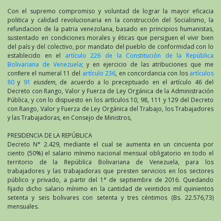
Con el supremo compromiso y voluntad de lograr la mayor eficacia
politica y calidad revolucionaria en la construcción del Socialismo, la
refundacion de la patria venezolana, basado en principios humanistas,
sustentado en condiciones morales y éticas que persiguen el vivir bien
del país y del colectivo, por mandato del pueblo de conformidad con lo
establecido en el
artículo 226 de la Constitución de la República
Bolivariana de Venezuela
; y en ejercicio de las atribuciones que me
conﬁere el numeral 11 del
artículo 236
, en concordancia con los
artículos
80
y
91
eiusdem
, de acuerdo a lo preceptuado en el artículo 46 del
Decreto con Rango, Valor y Fuerza de Ley Orgánica de la Administración
Pública, y con lo dispuesto en los artlculos 10, 98, 111 y 129 del Decreto
con Rango, Valor y Fuerza de Ley Orgánica del Trabajo, los Trabajadores
y las Trabajadoras, en Consejo de Ministros,
PRESIDENCIA DE LA REPÚBLICA
Decreto N° 2.429, mediante el cual se aumenta en un cincuenta por
ciento (50%) el salario mínimo nacional mensual obligatorio en todo el
territorio de la República Bolivariana de Venezuela, para los
trabajadores y las trabajadoras que presten servicios en los sectores
público y privado, a partir del 1° de septiembre de 2016. Quedando
fijado dicho salario mínimo en la cantidad de veintidos mil quinientos
setenta y seis bolivares con setenta y tres céntimos (Bs. 22.576,73)
mensuales.