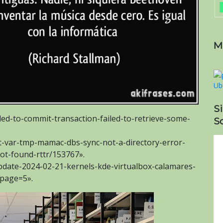
M
S
led-to-commit-transaction-failed-to-retrieve-some-
So
et-var-tmp-mamac-dbs-sync-not-a-directory-error-
not-found-rttr/153767».
pdate-2024-02-21-kernels-kde-virtualbox-calamares-
?page=5».