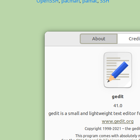
OpenSSH
,
pacman
,
pamac
,
SSH