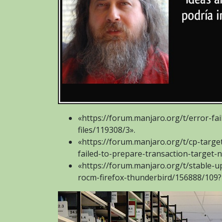
«https://forum.manjaro.org/t/error-fai
files/119308/3».
«https://forum.manjaro.org/t/cp-targ
failed-to-prepare-transaction-target-
«https://forum.manjaro.org/t/stable-u
rocm-firefox-thunderbird/156888/109