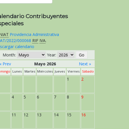
alendario Contribuyentes
speciales
NIAT
Providencia Administrativa
AT/2022/000068
RIF
IVA
.
scargar calendario
Month:
Year:
« Prev
Mayo 2026
Next »
mingo
Lunes
Martes
Miércoles
Jueves
Viernes
Sábado
1
2
4
5
6
7
8
9
11
12
13
14
15
16