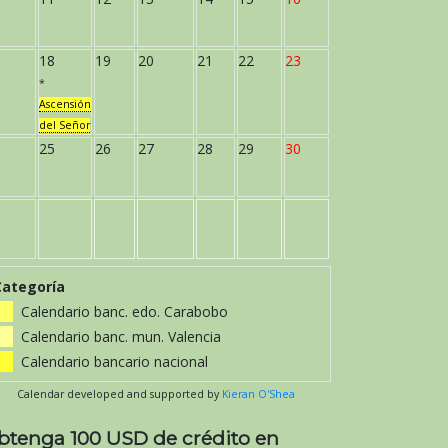
18
19
20
21
22
23
*
Ascensión
del Señor
25
26
27
28
29
30
Categoría
Calendario banc. edo. Carabobo
Calendario banc. mun. Valencia
Calendario bancario nacional
Calendar developed and supported by
Kieran O'Shea
btenga 100 USD de crédito en