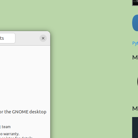
Pyt
M
M