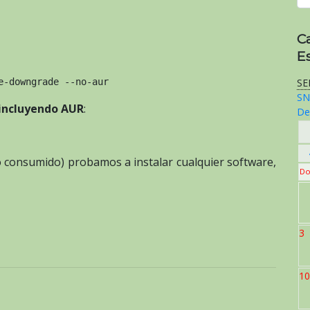
C
E
SE
e-downgrade --no-aur
SN
incluyendo AUR
:
De
mpo consumido) probamos a instalar cualquier software,
Do
3
10