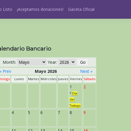
 Listo
¡Aceptamos donaciones!
Gaceta Oficial
alendario Bancario
Month:
Year:
« Prev
Mayo 2026
Next »
mingo
Lunes
Martes
Miércoles
Jueves
Viernes
Sábado
1
2
*
Día
del
Trabajo
4
5
6
7
8
9
11
12
13
14
15
16