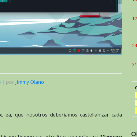
17
24
31
4
|
por
Jimmy Olano
x
, ea, que nosotros deberíamos castellanizar cada
O
ísimo tiempo sin actualizar una máquina
Manyaro