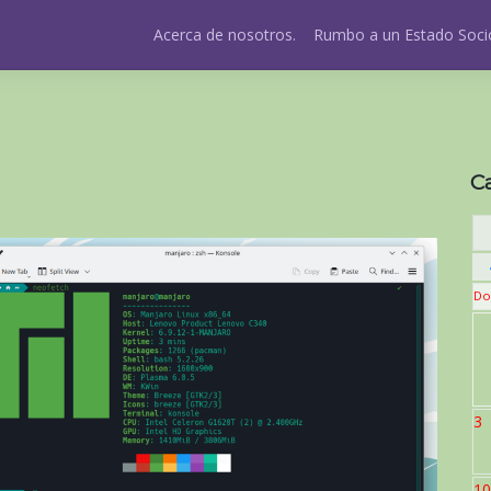
Acerca de nosotros.
Rumbo a un Estado Socio
C
Do
3
10