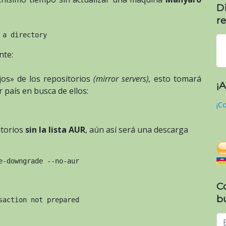
D
re
 a directory
nte:
ejos» de los repositorios
(mirror servers),
esto tomará
¡
 país en busca de ellos:
¡Co
itorios
sin la lista AUR
, aún así será una descarga
e-downgrade --no-aur
C
b
saction not prepared