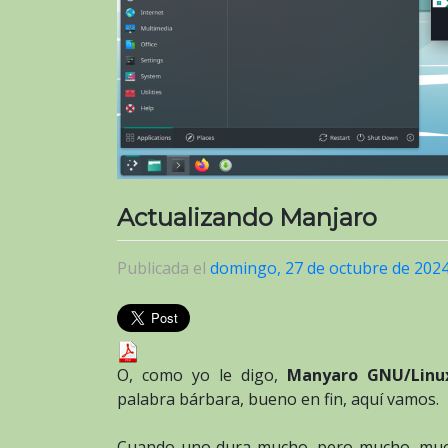
Actualizando Manjaro
Publicada el
domingo, 27 de octubre de 202
O, como yo le digo,
Manyaro GNU/Linu
palabra bárbara, bueno en fin, aquí vamos.
Cuando uno dura mucho, pero mucho, much