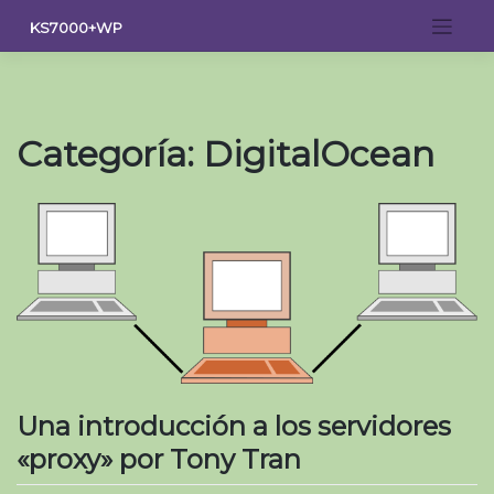
Saltar
KS7000+WP
al
contenido
Categoría:
DigitalOcean
Una introducción a los servidores
«proxy» por Tony Tran