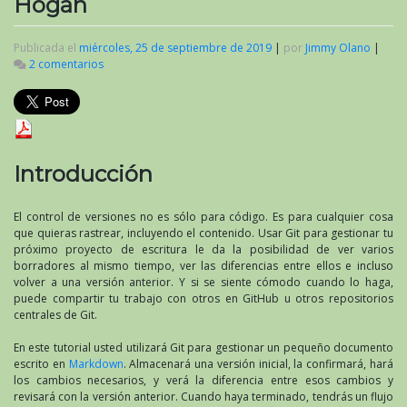
Hogan
Publicada el
miércoles, 25 de septiembre de 2019
|
por
Jimmy Olano
|
2 comentarios
en
«Cómo
usar
Git
para
administrar
la
Introducción
escritura
de
su
El control de versiones no es sólo para código. Es para cualquier cosa
proyecto»
que quieras rastrear, incluyendo el contenido. Usar Git para gestionar tu
por
próximo proyecto de escritura le da la posibilidad de ver varios
Brian
borradores al mismo tiempo, ver las diferencias entre ellos e incluso
Hogan
volver a una versión anterior. Y si se siente cómodo cuando lo haga,
puede compartir tu trabajo con otros en GitHub u otros repositorios
centrales de Git.
En este tutorial usted utilizará Git para gestionar un pequeño documento
escrito en
Markdown
. Almacenará una versión inicial, la confirmará, hará
los cambios necesarios, y verá la diferencia entre esos cambios y
revisará con la versión anterior. Cuando haya terminado, tendrás un flujo