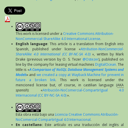
This work is licensed under a
Creative Commons Attribution-
NonCommercial-ShareAlike 4.0 International License
.
English language
: This article is a translation from English into
Spanish, published under license
«
Attribution-NonCommercial-
ShareAlike 4.0 International (CC BY-NC-SA 4.0)
»,
written by Mark
Drake (previous version by O. S. Tezer
@Ostezer
), published on
line by the company for leasing virtual machines
DigitalOcean.
The
tittle is «
A Comparison of NoSQL Database Management Systems and
Models
» and
we created a copy at Wayback Machine for prevent in
future a broken link
. This work is licensed under the
mencioned license but, of course, in castilian language (
AKA
spanish
): «
Atribución-NoComercial-CompartirIgual 4.0
Internacional (CC BY-NC-SA 4.0)
».
Esta obra está bajo una
Licencia Creative Commons Atribución-
NoComercial-CompartirIgual 4.0 Internacional
.
En castellano:
Este artículo es una traducción del inglés al