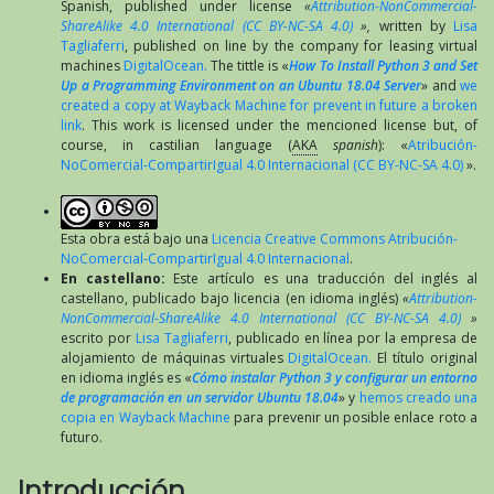
Spanish, published under license
«
Attribution-NonCommercial-
ShareAlike 4.0 International (CC BY-NC-SA 4.0)
»,
written by
Lisa
Tagliaferri
, published on line by the company for leasing virtual
machines
DigitalOcean.
The tittle is «
How To Install Python 3 and Set
Up a Programming Environment on an Ubuntu 18.04 Server
» and
we
created a copy at Wayback Machine for prevent in future a broken
link
. This work is licensed under the mencioned license but, of
course, in castilian language (
AKA
spanish
): «
Atribución-
NoComercial-CompartirIgual 4.0 Internacional (CC BY-NC-SA 4.0)
».
Esta obra está bajo una
Licencia Creative Commons Atribución-
NoComercial-CompartirIgual 4.0 Internacional
.
En castellano:
Este artículo es una traducción del inglés al
castellano, publicado bajo licencia (en idioma inglés)
«
Attribution-
NonCommercial-ShareAlike 4.0 International (CC BY-NC-SA 4.0)
»
escrito por
Lisa Tagliaferri
, publicado en línea por la empresa de
alojamiento de máquinas virtuales
DigitalOcean.
El título original
en idioma inglés es «
Cómo instalar Python 3 y configurar un entorno
de programación en un servidor Ubuntu 18.04
» y
hemos creado una
copia en Wayback Machine
para prevenir un posible enlace roto a
futuro.
Introducción