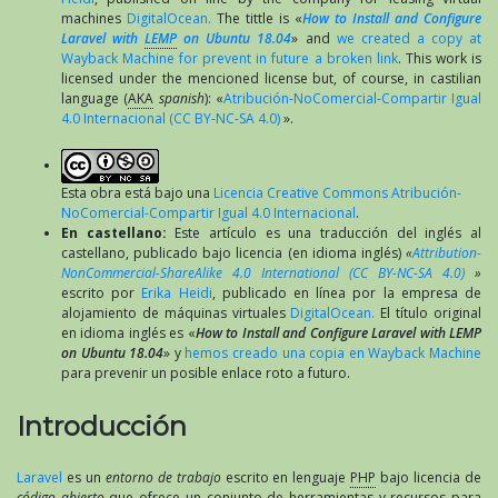
machines
DigitalOcean.
The tittle is «
How to Install and Configure
Laravel with
LEMP
on Ubuntu 18.04
» and
we created a copy at
Wayback Machine for prevent in future a broken link
. This work is
licensed under the mencioned license but, of course, in castilian
language (
AKA
spanish
): «
Atribución-NoComercial-Compartir Igual
4.0 Internacional (CC BY-NC-SA 4.0)
».
Esta obra está bajo una
Licencia Creative Commons Atribución-
NoComercial-Compartir Igual 4.0 Internacional
.
En castellano:
Este artículo es una traducción del inglés al
castellano, publicado bajo licencia (en idioma inglés)
«
Attribution-
NonCommercial-ShareAlike 4.0 International (CC BY-NC-SA 4.0)
»
escrito por
Erika Heidi
, publicado en línea por la empresa de
alojamiento de máquinas virtuales
DigitalOcean.
El título original
en idioma inglés es «
How to Install and Configure Laravel with LEMP
on Ubuntu 18.04
» y
hemos creado una copia en Wayback Machine
para prevenir un posible enlace roto a futuro.
Introducción
Laravel
es un
entorno de trabajo
escrito en lenguaje
PHP
bajo licencia de
código abierto
que ofrece un conjunto de herramientas y recursos para