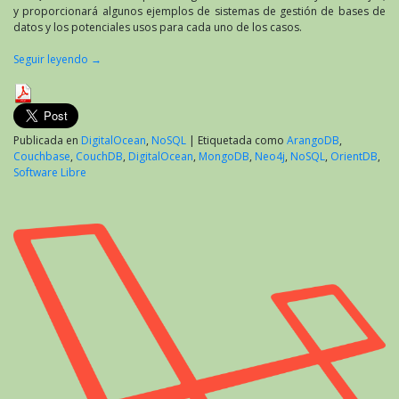
y proporcionará algunos ejemplos de sistemas de gestión de bases de
datos y los potenciales usos para cada uno de los casos.
Seguir leyendo
→
Publicada en
DigitalOcean
,
NoSQL
|
Etiquetada como
ArangoDB
,
Couchbase
,
CouchDB
,
DigitalOcean
,
MongoDB
,
Neo4j
,
NoSQL
,
OrientDB
,
Software Libre