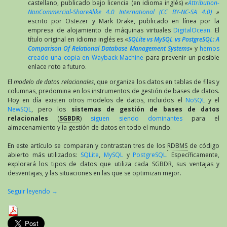
castellano, publicado bajo licencia (en idioma inglés)
«
Attribution-
NonCommercial-ShareAlike 4.0 International (CC BY-NC-SA 4.0)
»
escrito por Ostezer y Mark Drake, publicado en línea por la
empresa de alojamiento de máquinas virtuales
DigitalOcean.
El
título original en idioma inglés es «
SQLite vs MySQL vs PostgreSQL: A
Comparison Of Relational Database Management Systems
» y
hemos
creado una copia en Wayback Machine
para prevenir un posible
enlace roto a futuro.
El
modelo de datos relacionales
, que organiza los datos en tablas de filas y
columnas, predomina en los instrumentos de gestión de bases de datos.
Hoy en día existen otros modelos de datos, incluidos el
NoSQL
y el
NewSQL
, pero los
sistemas de gestión de bases de datos
relacionales
(
SGBDR
)
siguen siendo dominantes
para el
almacenamiento y la gestión de datos en todo el mundo.
En este artículo se comparan y contrastan tres de los
RDBMS
de código
abierto más utilizados:
SQLite
,
MySQL
y
PostgreSQL
. Específicamente,
explorará los tipos de datos que utiliza cada SGBDR, sus ventajas y
desventajas, y las situaciones en las que se optimizan mejor.
Seguir leyendo
→