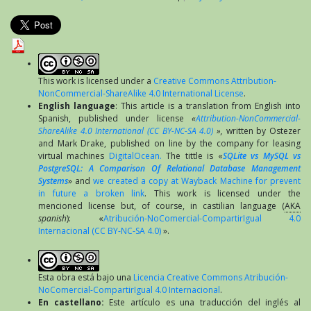
This work is licensed under a
Creative Commons Attribution-
NonCommercial-ShareAlike 4.0 International License
.
English language
: This article is a translation from English into
Spanish, published under license
«
Attribution-NonCommercial-
ShareAlike 4.0 International (CC BY-NC-SA 4.0)
»,
written by Ostezer
and Mark Drake, published on line by the company for leasing
virtual machines
DigitalOcean.
The tittle is «
SQLite vs MySQL vs
PostgreSQL: A Comparison Of Relational Database Management
Systems
» and
we created a copy at Wayback Machine for prevent
in future a broken link
. This work is licensed under the
mencioned license but, of course, in castilian language (
AKA
spanish
): «
Atribución-NoComercial-CompartirIgual 4.0
Internacional (CC BY-NC-SA 4.0)
».
Esta obra está bajo una
Licencia Creative Commons Atribución-
NoComercial-CompartirIgual 4.0 Internacional
.
En castellano:
Este artículo es una traducción del inglés al