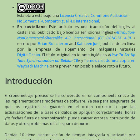
Esta obra está bajo una
Licencia Creative Commons Atribución-
NoComercial-CompartirIgual 4.0 Internacional
.
En castellano:
Este artículo es una traducción del inglés al
castellano, publicado bajo licencia (en idioma inglés)
«
Attribution-
NonCommercial-ShareAlike 4.0 International (CC BY-NC-SA 4.0)
»
escrito por
Brian Boucheron
and
Kathleen Juell
, publicado en línea
por la empresa de alojamiento de máquinas virtuales
DigitalOcean.
El título original en idioma inglés es «
How To Set Up
Time Synchronization on Debian 10
» y
hemos creado una copia en
Wayback Machine
para prevenir un posible enlace roto a futuro.
Introducción
El cronometraje preciso se ha convertido en un componente crítico de
las implementaciones modernas de software. Ya sea para asegurarse de
que los registros se guarden en el orden correcto o que las
actualizaciones de la base de datos se apliquen correctamente, horas
y/o fechas fuera de sincronización puede causar errores, corrupción de
datos y otros problemas difíciles para depurar.
Debian 10 tiene sincronización de tiempo integrada y activada por