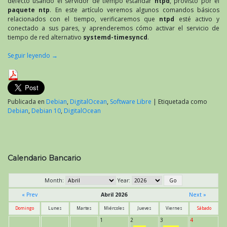
defecto usando el servidor de tiempo estándar
ntpd
, provisto por el
paquete ntp
. En este artículo veremos algunos comandos básicos
relacionados con el tiempo, verificaremos que
ntpd
esté activo y
conectado a sus pares, y aprenderemos cómo activar el servicio de
tiempo de red alternativo
systemd-timesyncd
.
Seguir leyendo
→
Publicada en
Debian
,
DigitalOcean
,
Software Libre
|
Etiquetada como
Debian
,
Debian 10
,
DigitalOcean
Calendario Bancario
Month:
Year:
« Prev
Abril 2026
Next »
Domingo
Lunes
Martes
Miércoles
Jueves
Viernes
Sábado
1
2
3
4