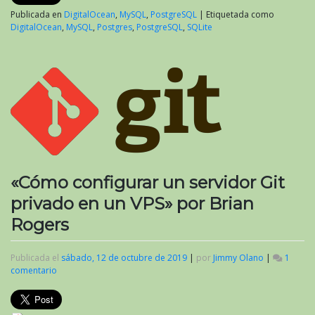
Publicada en
DigitalOcean
,
MySQL
,
PostgreSQL
|
Etiquetada como
DigitalOcean
,
MySQL
,
Postgres
,
PostgreSQL
,
SQLite
«Cómo configurar un servidor Git
privado en un VPS» por Brian
Rogers
Publicada el
sábado, 12 de octubre de 2019
|
por
Jimmy Olano
|
1
comentario
en
«Cómo
configurar
un