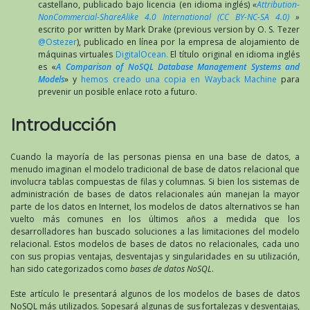
castellano, publicado bajo licencia (en idioma inglés)
«
Attribution-
NonCommercial-ShareAlike 4.0 International (CC BY-NC-SA 4.0)
»
escrito por written by Mark Drake (previous version by O. S. Tezer
@Ostezer
), publicado en línea por la empresa de alojamiento de
máquinas virtuales
DigitalOcean.
El título original en idioma inglés
es «
A Comparison of NoSQL Database Management Systems and
Models
» y
hemos creado una copia en Wayback Machine
para
prevenir un posible enlace roto a futuro.
Introducción
Cuando la mayoría de las personas piensa en una base de datos, a
menudo imaginan el modelo tradicional de base de datos relacional que
involucra tablas compuestas de filas y columnas. Si bien los sistemas de
administración de bases de datos relacionales aún manejan la mayor
parte de los datos en Internet, los modelos de datos alternativos se han
vuelto más comunes en los últimos años a medida que los
desarrolladores han buscado soluciones a las limitaciones del modelo
relacional. Estos modelos de bases de datos no relacionales, cada uno
con sus propias ventajas, desventajas y singularidades en su utilización,
han sido categorizados como
bases de datos NoSQL
.
Este artículo le presentará algunos de los modelos de bases de datos
NoSQL más utilizados. Sopesará algunas de sus fortalezas y desventajas,