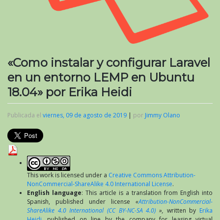
«Como instalar y configurar Laravel
en un entorno LEMP en Ubuntu
18.04» por Erika Heidi
Publicada el
viernes, 09 de agosto de 2019
|
por
Jimmy Olano
This work is licensed under a
Creative Commons Attribution-
NonCommercial-ShareAlike 4.0 International License
.
English language
: This article is a translation from English into
Spanish, published under license
«
Attribution-NonCommercial-
ShareAlike 4.0 International (CC BY-NC-SA 4.0)
»,
written by
Erika
Heidi
, published on line by the company for leasing virtual