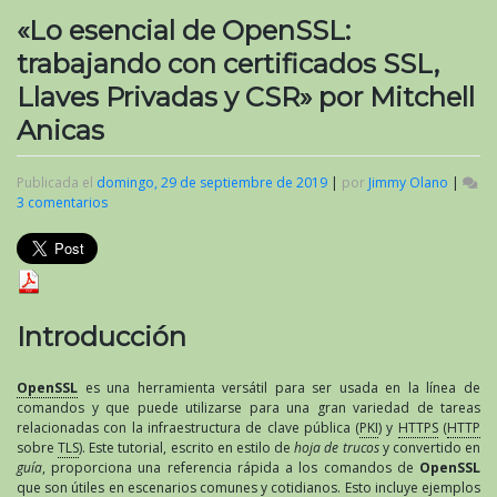
«Lo esencial de OpenSSL:
trabajando con certificados SSL,
Llaves Privadas y CSR» por Mitchell
Anicas
Publicada el
domingo, 29 de septiembre de 2019
|
por
Jimmy Olano
|
3 comentarios
en
«Lo
esencial
de
OpenSSL:
trabajando
con
Introducción
certificados
SSL,
Llaves
OpenSSL
es una herramienta versátil para ser usada en la línea de
Privadas
comandos y que puede utilizarse para una gran variedad de tareas
y
relacionadas con la infraestructura de clave pública (
PKI
) y
HTTPS
(
HTTP
CSR»
sobre
TLS
). Este tutorial, escrito en estilo de
hoja de trucos
y convertido en
por
guía
, proporciona una referencia rápida a los comandos de
OpenSSL
Mitchell
que son útiles en escenarios comunes y cotidianos. Esto incluye ejemplos