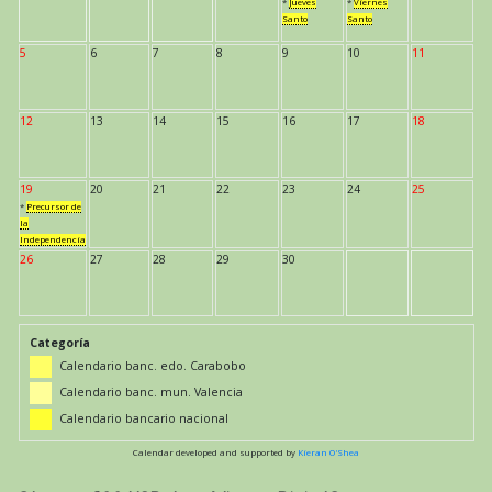
*
Jueves
*
Viernes
Santo
Santo
5
6
7
8
9
10
11
12
13
14
15
16
17
18
19
20
21
22
23
24
25
*
Precursor de
la
Independencia
26
27
28
29
30
Categoría
Calendario banc. edo. Carabobo
Calendario banc. mun. Valencia
Calendario bancario nacional
Calendar developed and supported by
Kieran O'Shea