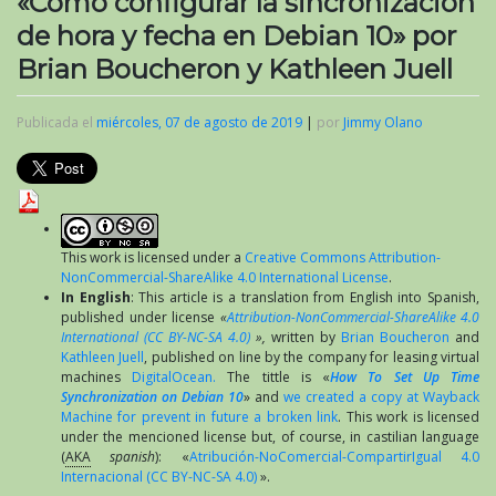
«Como configurar la sincronización
de hora y fecha en Debian 10» por
Brian Boucheron y Kathleen Juell
Publicada el
miércoles, 07 de agosto de 2019
|
por
Jimmy Olano
This work is licensed under a
Creative Commons Attribution-
NonCommercial-ShareAlike 4.0 International License
.
In English
: This article is a translation from English into Spanish,
published under license
«
Attribution-NonCommercial-ShareAlike 4.0
International (CC BY-NC-SA 4.0)
»,
written by
Brian Boucheron
and
Kathleen Juell
, published on line by the company for leasing virtual
machines
DigitalOcean.
The tittle is «
How To Set Up Time
Synchronization on Debian 10
» and
we created a copy at Wayback
Machine for prevent in future a broken link
. This work is licensed
under the mencioned license but, of course, in castilian language
(
AKA
spanish
): «
Atribución-NoComercial-CompartirIgual 4.0
Internacional (CC BY-NC-SA 4.0)
».