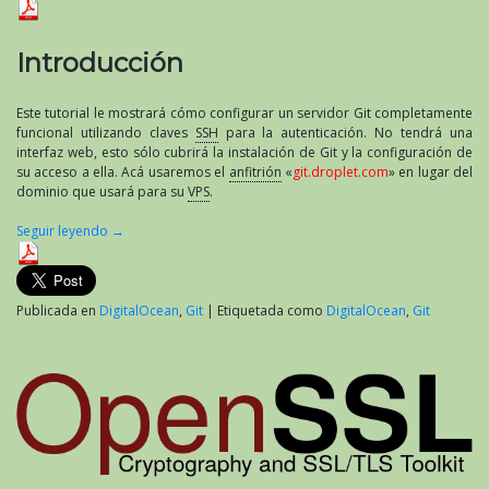
servidor
Git
privado
Introducción
en
un
VPS»
Este tutorial le mostrará cómo configurar un servidor Git completamente
por
funcional utilizando claves
SSH
para la autenticación. No tendrá una
Brian
interfaz web, esto sólo cubrirá la instalación de Git y la configuración de
Rogers
su acceso a ella. Acá usaremos el
anfitrión
«
git.droplet.com
» en lugar del
dominio que usará para su
VPS
.
Seguir leyendo
→
Publicada en
DigitalOcean
,
Git
|
Etiquetada como
DigitalOcean
,
Git