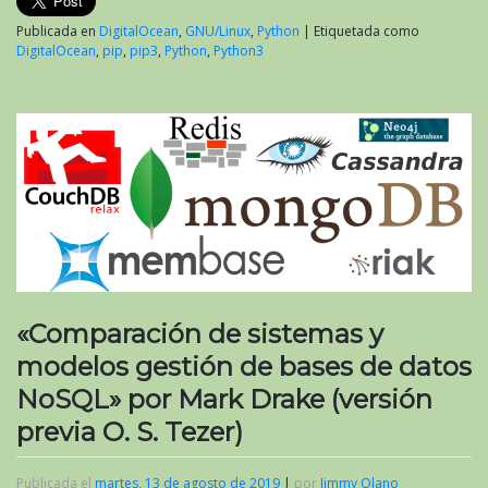
Publicada en
DigitalOcean
,
GNU/Linux
,
Python
|
Etiquetada como
DigitalOcean
,
pip
,
pip3
,
Python
,
Python3
«Comparación de sistemas y
modelos gestión de bases de datos
NoSQL» por Mark Drake (versión
previa O. S. Tezer)
Publicada el
martes, 13 de agosto de 2019
|
por
Jimmy Olano