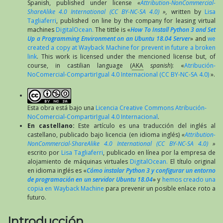
Spanish, published under license
«
Attribution-NonCommercial-
ShareAlike 4.0 International (CC BY-NC-SA 4.0)
»,
written by
Lisa
Tagliaferri
, published on line by the company for leasing virtual
machines
DigitalOcean.
The tittle is «
How To Install Python 3 and Set
Up a Programming Environment on an Ubuntu 18.04 Server
» and
we
created a copy at Wayback Machine for prevent in future a broken
link
. This work is licensed under the mencioned license but, of
course, in castilian language (
AKA
spanish
): «
Atribución-
NoComercial-CompartirIgual 4.0 Internacional (CC BY-NC-SA 4.0)
».
Esta obra está bajo una
Licencia Creative Commons Atribución-
NoComercial-CompartirIgual 4.0 Internacional
.
En castellano:
Este artículo es una traducción del inglés al
castellano, publicado bajo licencia (en idioma inglés)
«
Attribution-
NonCommercial-ShareAlike 4.0 International (CC BY-NC-SA 4.0)
»
escrito por
Lisa Tagliaferri
, publicado en línea por la empresa de
alojamiento de máquinas virtuales
DigitalOcean.
El título original
en idioma inglés es «
Cómo instalar Python 3 y configurar un entorno
de programación en un servidor Ubuntu 18.04
» y
hemos creado una
copia en Wayback Machine
para prevenir un posible enlace roto a
futuro.
Introducción