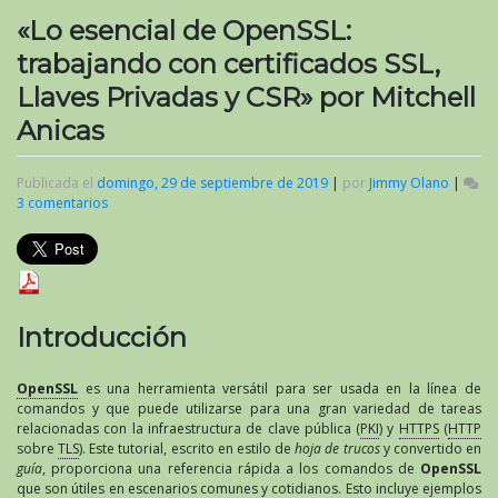
«Lo esencial de OpenSSL:
trabajando con certificados SSL,
Llaves Privadas y CSR» por Mitchell
Anicas
Publicada el
domingo, 29 de septiembre de 2019
|
por
Jimmy Olano
|
3 comentarios
en
«Lo
esencial
de
OpenSSL:
trabajando
con
Introducción
certificados
SSL,
Llaves
OpenSSL
es una herramienta versátil para ser usada en la línea de
Privadas
comandos y que puede utilizarse para una gran variedad de tareas
y
relacionadas con la infraestructura de clave pública (
PKI
) y
HTTPS
(
HTTP
CSR»
sobre
TLS
). Este tutorial, escrito en estilo de
hoja de trucos
y convertido en
por
guía
, proporciona una referencia rápida a los comandos de
OpenSSL
Mitchell
que son útiles en escenarios comunes y cotidianos. Esto incluye ejemplos