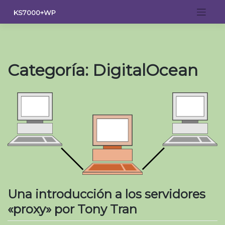
Saltar
KS7000+WP
al
contenido
Categoría:
DigitalOcean
Una introducción a los servidores
«proxy» por Tony Tran