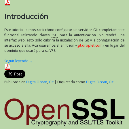
servidor
Git
privado
Introducción
en
un
VPS»
Este tutorial le mostrará cómo configurar un servidor Git completamente
por
funcional utilizando claves
SSH
para la autenticación. No tendrá una
Brian
interfaz web, esto sólo cubrirá la instalación de Git y la configuración de
Rogers
su acceso a ella. Acá usaremos el
anfitrión
«
git.droplet.com
» en lugar del
dominio que usará para su
VPS
.
Seguir leyendo
→
Publicada en
DigitalOcean
,
Git
|
Etiquetada como
DigitalOcean
,
Git