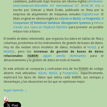
castellano, publicado bajo licencia (en idioma inglés)
«
Attribution-
NonCommercial-ShareAlike 4.0 International (CC BY-NC-SA 4.0)
»
escrito por Ostezer y Mark Drake, publicado en línea por la
empresa de alojamiento de máquinas virtuales
DigitalOcean.
El
título original en idioma inglés es «
SQLite vs MySQL vs PostgreSQL: A
Comparison Of Relational Database Management Systems
» y
hemos
creado una copia en Wayback Machine
para prevenir un posible
enlace roto a futuro.
El
modelo de datos relacionales
, que organiza los datos en tablas de filas y
columnas, predomina en los instrumentos de gestión de bases de datos.
Hoy en día existen otros modelos de datos, incluidos el
NoSQL
y el
NewSQL
, pero los
sistemas de gestión de bases de datos
relacionales
(
SGBDR
)
siguen siendo dominantes
para el
almacenamiento y la gestión de datos en todo el mundo.
En este artículo se comparan y contrastan tres de los
RDBMS
de código
abierto más utilizados:
SQLite
,
MySQL
y
PostgreSQL
. Específicamente,
explorará los tipos de datos que utiliza cada SGBDR, sus ventajas y
desventajas, y las situaciones en las que se optimizan mejor.
Seguir leyendo
→