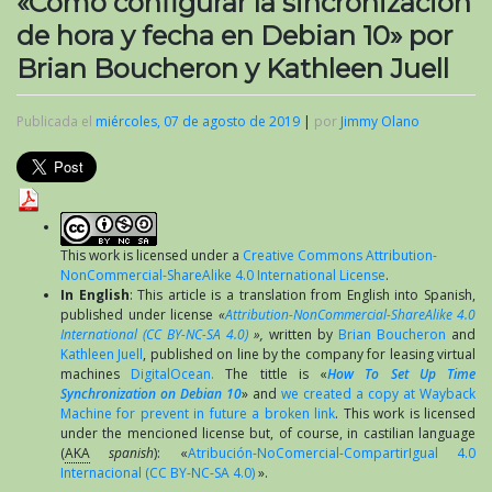
«Como configurar la sincronización
de hora y fecha en Debian 10» por
Brian Boucheron y Kathleen Juell
Publicada el
miércoles, 07 de agosto de 2019
|
por
Jimmy Olano
This work is licensed under a
Creative Commons Attribution-
NonCommercial-ShareAlike 4.0 International License
.
In English
: This article is a translation from English into Spanish,
published under license
«
Attribution-NonCommercial-ShareAlike 4.0
International (CC BY-NC-SA 4.0)
»,
written by
Brian Boucheron
and
Kathleen Juell
, published on line by the company for leasing virtual
machines
DigitalOcean.
The tittle is «
How To Set Up Time
Synchronization on Debian 10
» and
we created a copy at Wayback
Machine for prevent in future a broken link
. This work is licensed
under the mencioned license but, of course, in castilian language
(
AKA
spanish
): «
Atribución-NoComercial-CompartirIgual 4.0
Internacional (CC BY-NC-SA 4.0)
».