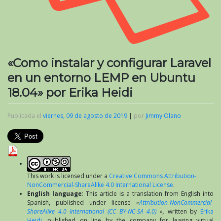
«Como instalar y configurar Laravel
en un entorno LEMP en Ubuntu
18.04» por Erika Heidi
Publicada el
viernes, 09 de agosto de 2019
|
por
Jimmy Olano
This work is licensed under a
Creative Commons Attribution-
NonCommercial-ShareAlike 4.0 International License
.
English language
: This article is a translation from English into
Spanish, published under license
«
Attribution-NonCommercial-
ShareAlike 4.0 International (CC BY-NC-SA 4.0)
»,
written by
Erika
Heidi
, published on line by the company for leasing virtual