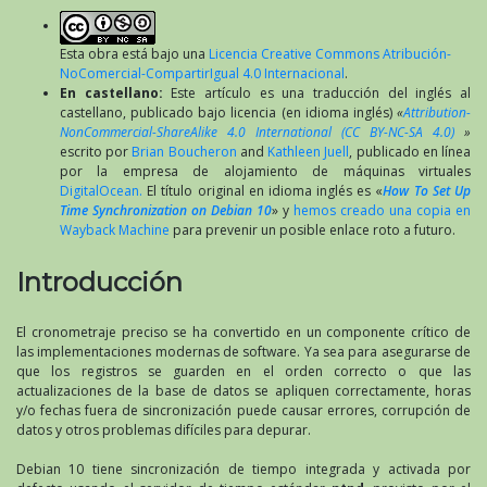
Esta obra está bajo una
Licencia Creative Commons Atribución-
NoComercial-CompartirIgual 4.0 Internacional
.
En castellano:
Este artículo es una traducción del inglés al
castellano, publicado bajo licencia (en idioma inglés)
«
Attribution-
NonCommercial-ShareAlike 4.0 International (CC BY-NC-SA 4.0)
»
escrito por
Brian Boucheron
and
Kathleen Juell
, publicado en línea
por la empresa de alojamiento de máquinas virtuales
DigitalOcean.
El título original en idioma inglés es «
How To Set Up
Time Synchronization on Debian 10
» y
hemos creado una copia en
Wayback Machine
para prevenir un posible enlace roto a futuro.
Introducción
El cronometraje preciso se ha convertido en un componente crítico de
las implementaciones modernas de software. Ya sea para asegurarse de
que los registros se guarden en el orden correcto o que las
actualizaciones de la base de datos se apliquen correctamente, horas
y/o fechas fuera de sincronización puede causar errores, corrupción de
datos y otros problemas difíciles para depurar.
Debian 10 tiene sincronización de tiempo integrada y activada por