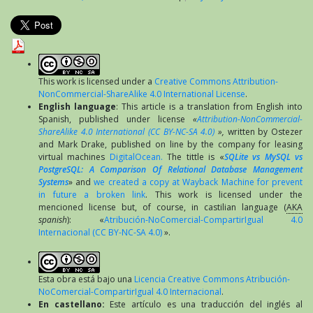
This work is licensed under a
Creative Commons Attribution-
NonCommercial-ShareAlike 4.0 International License
.
English language
: This article is a translation from English into
Spanish, published under license
«
Attribution-NonCommercial-
ShareAlike 4.0 International (CC BY-NC-SA 4.0)
»,
written by Ostezer
and Mark Drake, published on line by the company for leasing
virtual machines
DigitalOcean.
The tittle is «
SQLite vs MySQL vs
PostgreSQL: A Comparison Of Relational Database Management
Systems
» and
we created a copy at Wayback Machine for prevent
in future a broken link
. This work is licensed under the
mencioned license but, of course, in castilian language (
AKA
spanish
): «
Atribución-NoComercial-CompartirIgual 4.0
Internacional (CC BY-NC-SA 4.0)
».
Esta obra está bajo una
Licencia Creative Commons Atribución-
NoComercial-CompartirIgual 4.0 Internacional
.
En castellano:
Este artículo es una traducción del inglés al