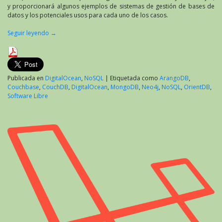
y proporcionará algunos ejemplos de sistemas de gestión de bases de
datos y los potenciales usos para cada uno de los casos.
Seguir leyendo
→
Publicada en
DigitalOcean
,
NoSQL
|
Etiquetada como
ArangoDB
,
Couchbase
,
CouchDB
,
DigitalOcean
,
MongoDB
,
Neo4j
,
NoSQL
,
OrientDB
,
Software Libre