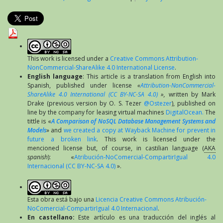
This work is licensed under a
Creative Commons Attribution-
NonCommercial-ShareAlike 4.0 International License
.
English language
: This article is a translation from English into
Spanish, published under license
«
Attribution-NonCommercial-
ShareAlike 4.0 International (CC BY-NC-SA 4.0)
»,
written by Mark
Drake (previous version by O. S. Tezer
@Ostezer
), published on
line by the company for leasing virtual machines
DigitalOcean.
The
tittle is «
A Comparison of NoSQL Database Management Systems and
Models
» and
we created a copy at Wayback Machine for prevent in
future a broken link
. This work is licensed under the
mencioned license but, of course, in castilian language (
AKA
spanish
): «
Atribución-NoComercial-CompartirIgual 4.0
Internacional (CC BY-NC-SA 4.0)
».
Esta obra está bajo una
Licencia Creative Commons Atribución-
NoComercial-CompartirIgual 4.0 Internacional
.
En castellano:
Este artículo es una traducción del inglés al