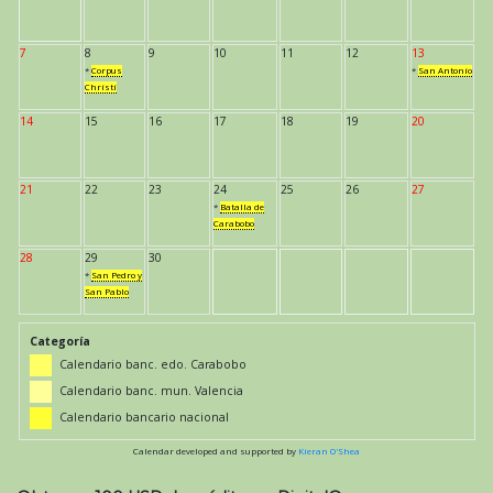
7
8
9
10
11
12
13
*
Corpus
*
San Antonio
Christi
14
15
16
17
18
19
20
21
22
23
24
25
26
27
*
Batalla de
Carabobo
28
29
30
*
San Pedro y
San Pablo
Categoría
Calendario banc. edo. Carabobo
Calendario banc. mun. Valencia
Calendario bancario nacional
Calendar developed and supported by
Kieran O'Shea