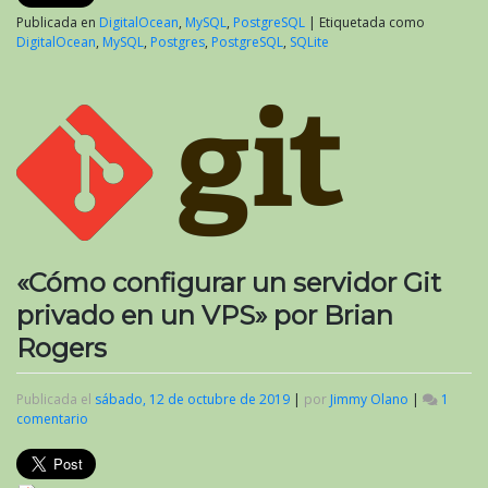
Publicada en
DigitalOcean
,
MySQL
,
PostgreSQL
|
Etiquetada como
DigitalOcean
,
MySQL
,
Postgres
,
PostgreSQL
,
SQLite
«Cómo configurar un servidor Git
privado en un VPS» por Brian
Rogers
Publicada el
sábado, 12 de octubre de 2019
|
por
Jimmy Olano
|
1
comentario
en
«Cómo
configurar
un