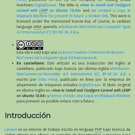
machines
DigitalOcean.
The tittle is «
How to Install and Configure
Laravel with
LEMP
on Ubuntu 18.04
» and
we created a copy at
Wayback Machine for prevent in future a broken link
. This work is
licensed under the mencioned license but, of course, in castilian
language (
AKA
spanish
): «
Atribución-NoComercial-Compartir Igual
4.0 Internacional (CC BY-NC-SA 4.0)
».
Esta obra está bajo una
Licencia Creative Commons Atribución-
NoComercial-Compartir Igual 4.0 Internacional
.
En castellano:
Este artículo es una traducción del inglés al
castellano, publicado bajo licencia (en idioma inglés)
«
Attribution-
NonCommercial-ShareAlike 4.0 International (CC BY-NC-SA 4.0)
»
escrito por
Erika Heidi
, publicado en línea por la empresa de
alojamiento de máquinas virtuales
DigitalOcean.
El título original
en idioma inglés es «
How to Install and Configure Laravel with LEMP
on Ubuntu 18.04
» y
hemos creado una copia en Wayback Machine
para prevenir un posible enlace roto a futuro.
Introducción
Laravel
es un
entorno de trabajo
escrito en lenguaje
PHP
bajo licencia de
código abierto
que ofrece un conjunto de herramientas y recursos para