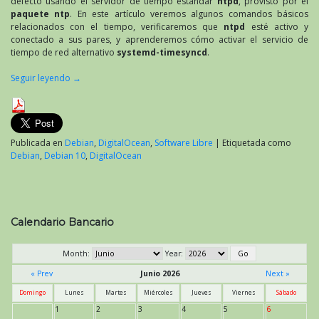
defecto usando el servidor de tiempo estándar
ntpd
, provisto por el
paquete ntp
. En este artículo veremos algunos comandos básicos
relacionados con el tiempo, verificaremos que
ntpd
esté activo y
conectado a sus pares, y aprenderemos cómo activar el servicio de
tiempo de red alternativo
systemd-timesyncd
.
Seguir leyendo
→
Publicada en
Debian
,
DigitalOcean
,
Software Libre
|
Etiquetada como
Debian
,
Debian 10
,
DigitalOcean
Calendario Bancario
Month:
Year:
« Prev
Junio 2026
Next »
Domingo
Lunes
Martes
Miércoles
Jueves
Viernes
Sábado
1
2
3
4
5
6