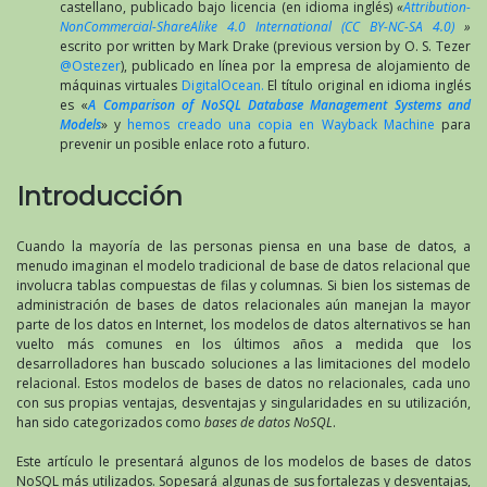
castellano, publicado bajo licencia (en idioma inglés)
«
Attribution-
NonCommercial-ShareAlike 4.0 International (CC BY-NC-SA 4.0)
»
escrito por written by Mark Drake (previous version by O. S. Tezer
@Ostezer
), publicado en línea por la empresa de alojamiento de
máquinas virtuales
DigitalOcean.
El título original en idioma inglés
es «
A Comparison of NoSQL Database Management Systems and
Models
» y
hemos creado una copia en Wayback Machine
para
prevenir un posible enlace roto a futuro.
Introducción
Cuando la mayoría de las personas piensa en una base de datos, a
menudo imaginan el modelo tradicional de base de datos relacional que
involucra tablas compuestas de filas y columnas. Si bien los sistemas de
administración de bases de datos relacionales aún manejan la mayor
parte de los datos en Internet, los modelos de datos alternativos se han
vuelto más comunes en los últimos años a medida que los
desarrolladores han buscado soluciones a las limitaciones del modelo
relacional. Estos modelos de bases de datos no relacionales, cada uno
con sus propias ventajas, desventajas y singularidades en su utilización,
han sido categorizados como
bases de datos NoSQL
.
Este artículo le presentará algunos de los modelos de bases de datos
NoSQL más utilizados. Sopesará algunas de sus fortalezas y desventajas,