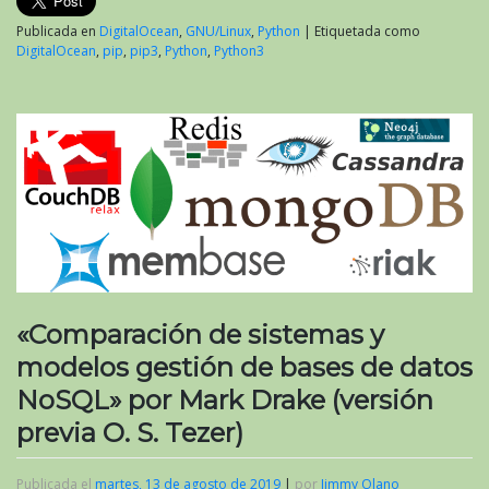
Publicada en
DigitalOcean
,
GNU/Linux
,
Python
|
Etiquetada como
DigitalOcean
,
pip
,
pip3
,
Python
,
Python3
«Comparación de sistemas y
modelos gestión de bases de datos
NoSQL» por Mark Drake (versión
previa O. S. Tezer)
Publicada el
martes, 13 de agosto de 2019
|
por
Jimmy Olano