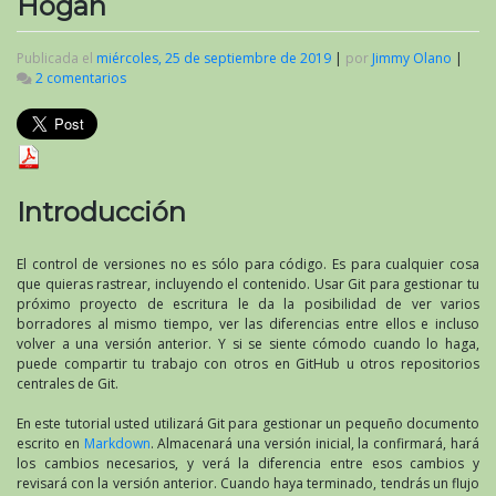
Hogan
Publicada el
miércoles, 25 de septiembre de 2019
|
por
Jimmy Olano
|
2 comentarios
en
«Cómo
usar
Git
para
administrar
la
Introducción
escritura
de
su
El control de versiones no es sólo para código. Es para cualquier cosa
proyecto»
que quieras rastrear, incluyendo el contenido. Usar Git para gestionar tu
por
próximo proyecto de escritura le da la posibilidad de ver varios
Brian
borradores al mismo tiempo, ver las diferencias entre ellos e incluso
Hogan
volver a una versión anterior. Y si se siente cómodo cuando lo haga,
puede compartir tu trabajo con otros en GitHub u otros repositorios
centrales de Git.
En este tutorial usted utilizará Git para gestionar un pequeño documento
escrito en
Markdown
. Almacenará una versión inicial, la confirmará, hará
los cambios necesarios, y verá la diferencia entre esos cambios y
revisará con la versión anterior. Cuando haya terminado, tendrás un flujo