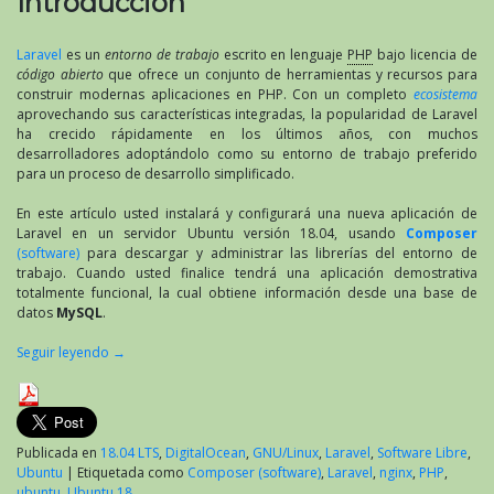
Introducción
Laravel
es un
entorno de trabajo
escrito en lenguaje
PHP
bajo licencia de
código abierto
que ofrece un conjunto de herramientas y recursos para
construir modernas aplicaciones en PHP. Con un completo
ecosistema
aprovechando sus características integradas, la popularidad de Laravel
ha crecido rápidamente en los últimos años, con muchos
desarrolladores adoptándolo como su entorno de trabajo preferido
para un proceso de desarrollo simplificado.
En este artículo usted instalará y configurará una nueva aplicación de
Laravel en un servidor Ubuntu versión 18.04, usando
Composer
(software)
para descargar y administrar las librerías del entorno de
trabajo. Cuando usted finalice tendrá una aplicación demostrativa
totalmente funcional, la cual obtiene información desde una base de
datos
MySQL
.
Seguir leyendo
→
Publicada en
18.04 LTS
,
DigitalOcean
,
GNU/Linux
,
Laravel
,
Software Libre
,
Ubuntu
|
Etiquetada como
Composer (software)
,
Laravel
,
nginx
,
PHP
,
ubuntu
,
Ubuntu 18