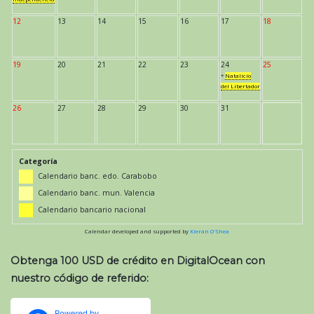
12
13
14
15
16
17
18
19
20
21
22
23
24
25
*
Natalicio
del Libertador
26
27
28
29
30
31
Categoría
Calendario banc. edo. Carabobo
Calendario banc. mun. Valencia
Calendario bancario nacional
Calendar developed and supported by
Kieran O'Shea
Obtenga 100 USD de crédito en DigitalOcean con
nuestro código de referido: