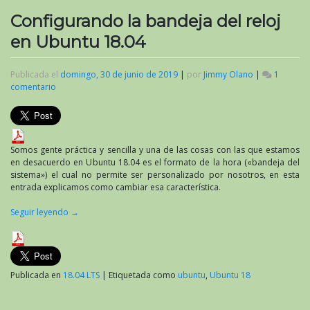
Configurando la bandeja del reloj
en Ubuntu 18.04
Publicada el
domingo, 30 de junio de 2019
|
por
Jimmy Olano
|
1
comentario
en
Configurando
la
bandeja
del
reloj
Somos gente práctica y sencilla y una de las cosas con las que estamos
en
en desacuerdo en Ubuntu 18.04 es el formato de la hora («bandeja del
Ubuntu
sistema») el cual no permite ser personalizado por nosotros, en esta
18.04
entrada explicamos como cambiar esa característica.
Seguir leyendo
→
Publicada en
18.04 LTS
|
Etiquetada como
ubuntu
,
Ubuntu 18