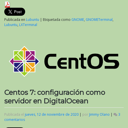
Publicada en
Lubuntu
|
Etiquetada como
GNOME
,
GNOMETerminal
,
Lubuntu
,
LXTerminal
Centos 7: configuración como
servidor en DigitalOcean
Publicada el
jueves, 12 de noviembre de 2020
|
por
Jimmy Olano
|
3
comentarios
en
Centos