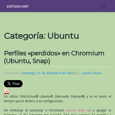
Saltar
KS7000+WP
al
contenido
Categoría:
Ubuntu
Perfiles «perdidos» en Chromium
(Ubuntu, Snap)
Publicada el
domingo, 21 de diciembre de 2025
|
por
Jimmy Olano
Yo utilizo GNU/Linux® Ubuntu® (derivado Debian®) y ni es tanto el
tiempo que le dedico a su configuración.
Sin embargo al actualizar a Chromium
y apagar la
143.0.7499.146
máquina, al día siguiente me sucedió algo muy curioso: Se negaba a