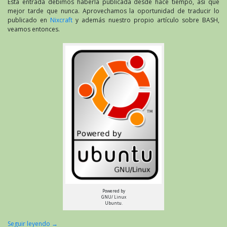
de
Esta entrada debimos haberla publicada desde hace tiempo, así que
su
mejor tarde que nunca. Aprovechamos la oportunidad de traducir lo
en
publicado en
Nixcraft
y además nuestro propio artículo sobre BASH,
GN
veamos entonces.
Ub
Powered by
GNU/ Linux
Ubuntu.
Seguir leyendo
→