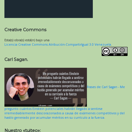
Creative Commons
Esta(s) obra(s) está(n) bajo una
Licencia Creative Commons Atribución-CompartirIgual 3.0 Venezuela
.
Carl Sagan.
Frases de Carl Sagan - Me
pregunto cuántos Einstein potenciales habrán llegado a sentirse
irremediablemente descorazonados a causa de exámenes competitivos y del
hastío generado por acumular méritos en su currículo a la fuerza.
Nuestro «tuiteo»: