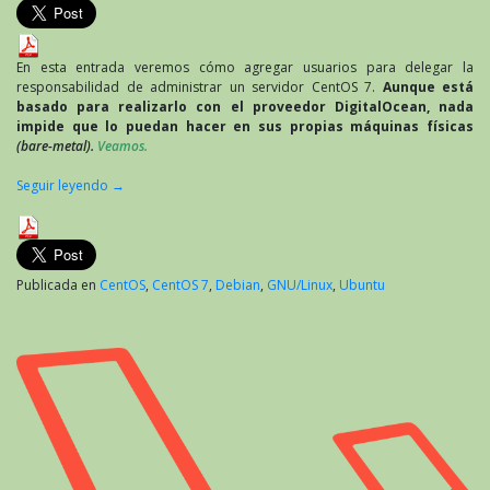
7:
configuración
como
servidor
En esta entrada veremos cómo agregar usuarios para delegar la
en
responsabilidad de administrar un servidor CentOS 7.
Aunque está
DigitalOcean
basado para realizarlo con el proveedor DigitalOcean, nada
impide que lo puedan hacer en sus propias máquinas físicas
(bare-metal).
Veamos.
Seguir leyendo
→
Publicada en
CentOS
,
CentOS 7
,
Debian
,
GNU/Linux
,
Ubuntu