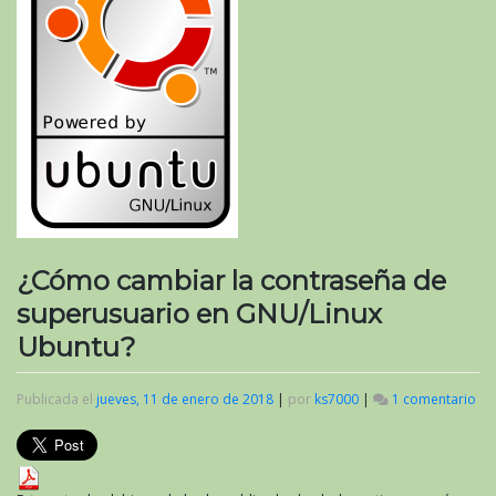
¿Cómo cambiar la contraseña de
superusuario en GNU/Linux
Ubuntu?
Publicada el
jueves, 11 de enero de 2018
|
por
ks7000
|
1 comentario
en
¿C
ca
la
co