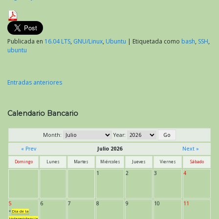
Publicada en
16.04 LTS
,
GNU/Linux
,
Ubuntu
|
Etiquetada como
bash
,
SSH
,
ubuntu
Entradas anteriores
Navegación
de
Calendario Bancario
entradas
Month:
Year:
« Prev
Julio 2026
Next »
Domingo
Lunes
Martes
Miércoles
Jueves
Viernes
Sábado
1
2
3
4
5
6
7
8
9
10
11
*
Día de la
Independencia