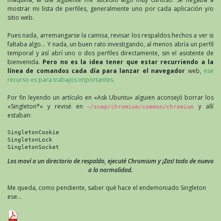
mostrar mi lista de perfiles, generalmente uno por cada aplicación y/o
sitio web.
Pues nada, arremangarse la camisa, revisar los respaldos hechos a ver si
faltaba algo… Y nada, un buen rato investigando, al menos abría un perfil
temporal y así abrí uno o dos perfiles directamente, sin el asistente de
bienvenida.
Pero no es la idea tener que estar recurriendo a la
línea de comandos cada día para lanzar el navegador
web,
ese
recurso es para trabajos importantes
.
Por fin leyendo un artículo en «Ask Ubuntu» alguien aconsejó borrar los
«Singleton*» y revisé en
y allí
~/snap/chromium/common/chromium
estaban:
SingletonCookie
SingletonLock
SingletonSocket
Los moví a un directorio de respaldo, ejecuté Chromium y ¡Zas! todo de nuevo
a la normalidad.
Me queda, como pendiente, saber qué hace el endemoniado Singleton
ese…