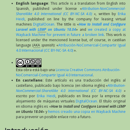
English language
: This article is a translation from English into
Spanish, published under license
«
Attribution-NonCommercial-
ShareAlike 4.0 International (CC BY-NC-SA 4.0)
»,
written by
Erika
Heidi
, published on line by the company for leasing virtual
machines
DigitalOcean.
The tittle is «
How to Install and Configure
Laravel with
LEMP
on Ubuntu 18.04
» and
we created a copy at
Wayback Machine for prevent in future a broken link
. This work is
licensed under the mencioned license but, of course, in castilian
language (
AKA
spanish
): «
Atribución-NoComercial-Compartir Igual
4.0 Internacional (CC BY-NC-SA 4.0)
».
Esta obra está bajo una
Licencia Creative Commons Atribución-
NoComercial-Compartir Igual 4.0 Internacional
.
En castellano:
Este artículo es una traducción del inglés al
castellano, publicado bajo licencia (en idioma inglés)
«
Attribution-
NonCommercial-ShareAlike 4.0 International (CC BY-NC-SA 4.0)
»
escrito por
Erika Heidi
, publicado en línea por la empresa de
alojamiento de máquinas virtuales
DigitalOcean.
El título original
en idioma inglés es «
How to Install and Configure Laravel with LEMP
on Ubuntu 18.04
» y
hemos creado una copia en Wayback Machine
para prevenir un posible enlace roto a futuro.