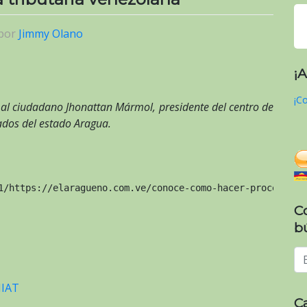
por
Jimmy Olano
¡
¡Co
» al ciudadano Jhonattan Mármol, presidente del centro de
gados del estado Aragua.
1/https://elaragueno.com.ve/conoce-como-hacer-procesos-d
C
b
IAT
C