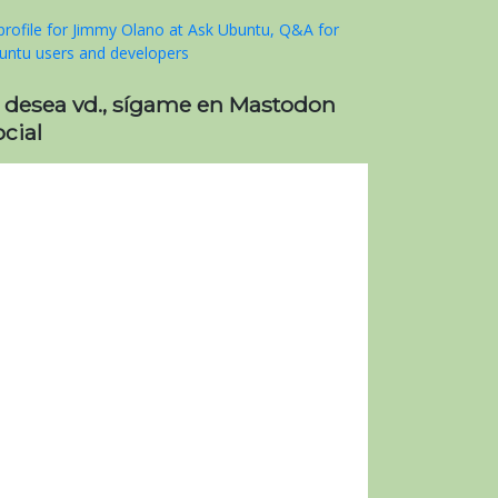
i desea vd., sígame en Mastodon
cial