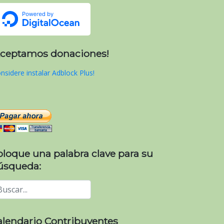
Aceptamos donaciones!
nsidere instalar Adblock Plus!
e-verificacion-y-fiscalizacion-en-la-administracion-publ
oloque una palabra clave para su
úsqueda:
alendario Contribuyentes