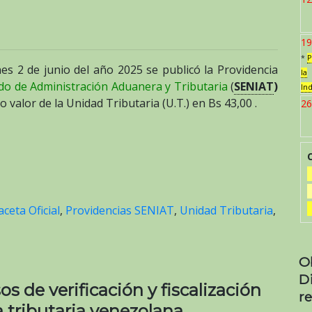
19
*
P
nes 2 de junio del año 2025 se publicó la Providencia
la
ado de Administración Aduanera y Tributaria
(
SENIAT
)
In
evo valor de la Unidad Tributaria (U.T.) en Bs 43,00 .
26
aceta Oficial
,
Providencias SENIAT
,
Unidad Tributaria
,
O
D
 de verificación y fiscalización
re
a tributaria venezolana