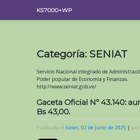
Saltar
KS7000+WP
al
contenido
Categoría:
SENIAT
Servicio Nacional integrado de Administració
Poder popular de Economía y Finanzas.
http://www.seniat.gob.ve/
Gaceta Oficial N° 43.140: a
Bs 43,00.
Publicada el
lunes, 02 de junio de 2025
|
po