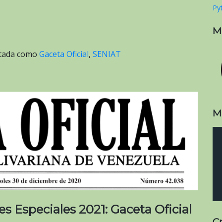
Pyt
M
etada como
Gaceta Oficial
,
SENIAT
M
s Especiales 2021: Gaceta Oficial
C