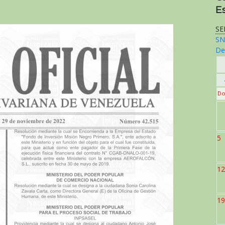
E
SE
SN
De
Do
5
12
19