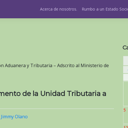
Acerca de nosotros.
Rumbo a un Estado Socio
C
n Aduanera y Tributaria – Adscrito al Ministerio de
umento de la Unidad Tributaria a
5
r
Jimmy Olano
12