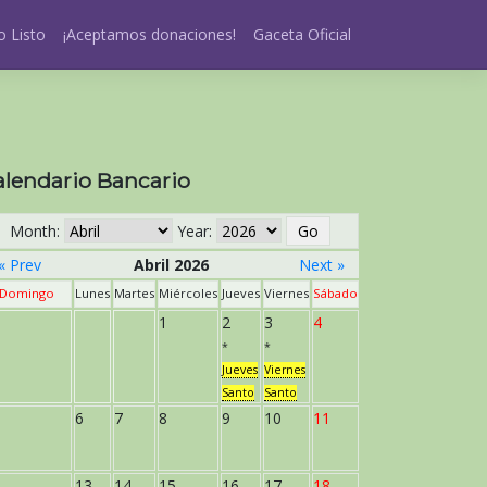
 Listo
¡Aceptamos donaciones!
Gaceta Oficial
alendario Bancario
Month:
Year:
« Prev
Abril 2026
Next »
Domingo
Lunes
Martes
Miércoles
Jueves
Viernes
Sábado
1
2
3
4
*
*
Jueves
Viernes
Santo
Santo
6
7
8
9
10
11
13
14
15
16
17
18