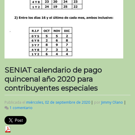
SENIAT calendario de pago
quincenal año 2020 para
contribuyentes especiales
Publicada el
miércoles, 02 de septiembre de 2020
|
por
Jimmy Olano
|
1 comentario
en
SENIAT
calendario
de
pago
quincenal