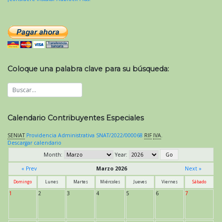
Coloque una palabra clave para su búsqueda:
Calendario Contribuyentes Especiales
SENIAT
Providencia Administrativa SNAT/2022/000068
RIF
IVA
.
Descargar calendario
Month:
Year:
« Prev
Marzo 2026
Next »
Domingo
Lunes
Martes
Miércoles
Jueves
Viernes
Sábado
1
2
3
4
5
6
7