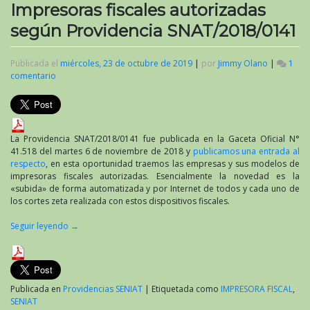
Impresoras fiscales autorizadas
según Providencia SNAT/2018/0141
Publicada el
miércoles, 23 de octubre de 2019
|
por
Jimmy Olano
|
1
comentario
en
Impresoras
fiscales
autorizadas
según
Providencia
La Providencia SNAT/2018/0141 fue publicada en la Gaceta Oficial N°
SNAT/2018/0141
41.518 del martes 6 de noviembre de 2018 y
publicamos una entrada al
respecto
, en esta oportunidad traemos las empresas y sus modelos de
impresoras fiscales autorizadas. Esencialmente la novedad es la
«subida» de forma automatizada y por Internet de todos y cada uno de
los cortes zeta realizada con estos dispositivos fiscales.
Seguir leyendo
→
Publicada en
Providencias SENIAT
|
Etiquetada como
IMPRESORA FISCAL
,
SENIAT