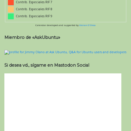
Contrib. Especiales RIF 7
Contrib. Especiales RIF 8
Contrib. Especiales RIF 9
Calendar developed and supported by
Kieran O'Shea
Miembro de «AskUbuntu»
Si desea vd., sígame en Mastodon Social