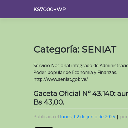
Saltar
KS7000+WP
al
contenido
Categoría:
SENIAT
Servicio Nacional integrado de Administració
Poder popular de Economía y Finanzas.
http://www.seniat.gob.ve/
Gaceta Oficial N° 43.140: a
Bs 43,00.
Publicada el
lunes, 02 de junio de 2025
|
po