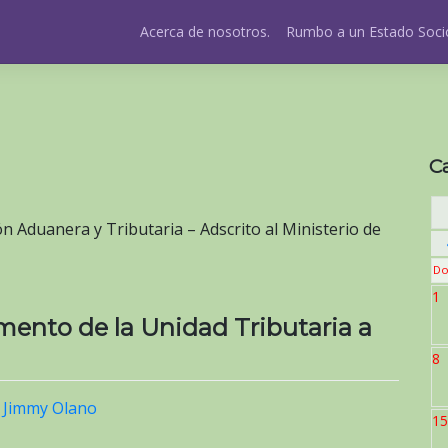
Acerca de nosotros.
Rumbo a un Estado Socio
C
n Aduanera y Tributaria – Adscrito al Ministerio de
Do
1
umento de la Unidad Tributaria a
8
r
Jimmy Olano
15