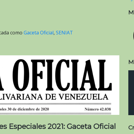
M
etada como
Gaceta Oficial
,
SENIAT
M
s Especiales 2021: Gaceta Oficial
C