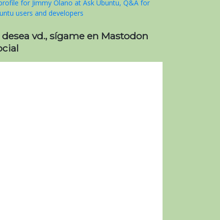
i desea vd., sígame en Mastodon
cial