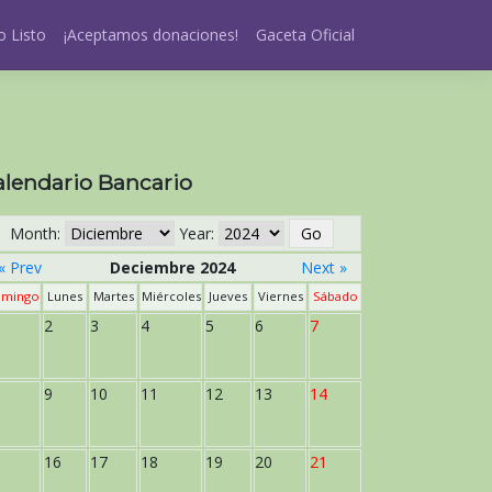
 Listo
¡Aceptamos donaciones!
Gaceta Oficial
alendario Bancario
Month:
Year:
« Prev
Deciembre 2024
Next »
mingo
Lunes
Martes
Miércoles
Jueves
Viernes
Sábado
2
3
4
5
6
7
9
10
11
12
13
14
16
17
18
19
20
21