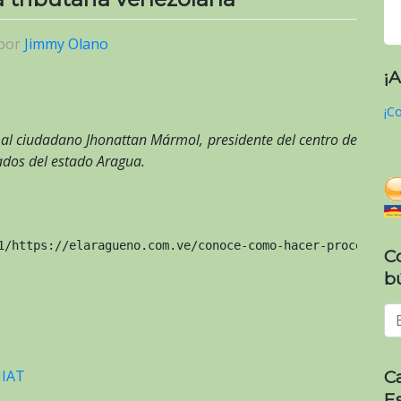
por
Jimmy Olano
¡
¡Co
» al ciudadano Jhonattan Mármol, presidente del centro de
gados del estado Aragua.
1/https://elaragueno.com.ve/conoce-como-hacer-procesos-d
C
b
C
IAT
E