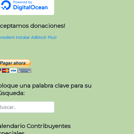
Aceptamos donaciones!
nsidere instalar Adblock Plus!
e-verificacion-y-fiscalizacion-en-la-administracion-publ
oloque una palabra clave para su
úsqueda:
alendario Contribuyentes
speciales