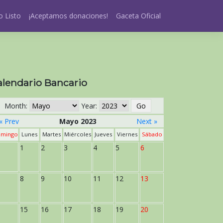
 Listo
¡Aceptamos donaciones!
Gaceta Oficial
alendario Bancario
Month:
Year:
« Prev
Mayo 2023
Next »
mingo
Lunes
Martes
Miércoles
Jueves
Viernes
Sábado
1
2
3
4
5
6
8
9
10
11
12
13
15
16
17
18
19
20