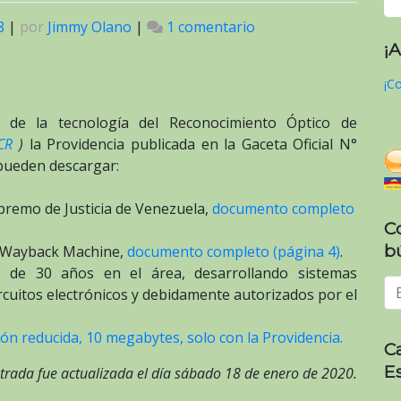
8
|
por
Jimmy Olano
|
1 comentario
en
¡
Anexo:
Providencia
¡Co
SNAT/2018/0141
que
 de la tecnología del Reconocimiento Óptico de
establece
CR
)
la Providencia publicada en la Gaceta Oficial N°
las
 pueden descargar:
normas
relativas
upremo de Justicia de Venezuela,
documento completo
a
C
imprentas
b
la Wayback Machine,
documento completo (página 4)
.
y
 de 30 años en el área, desarrollando sistemas
máquinas
ircuitos electrónicos y debidamente autorizados por el
fiscales
para
ón reducida, 10 megabytes, solo con la Providencia.
C
la
E
elaboración
trada fue actualizada el día sábado 18 de enero de 2020.
de