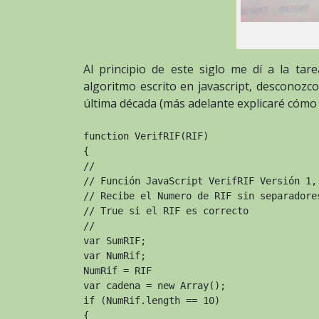
Al principio de este siglo me dí a la tar
algoritmo escrito en javascript, desconozco
última década (más adelante explicaré cómo 
function VerifRIF(RIF)

{

//

// Función JavaScript VerifRIF Versión 1, 
// Recibe el Numero de RIF sin separadores
// True si el RIF es correcto

//

var SumRIF;

var NumRif;

NumRif = RIF

var cadena = new Array();

if (NumRif.length == 10)

{
