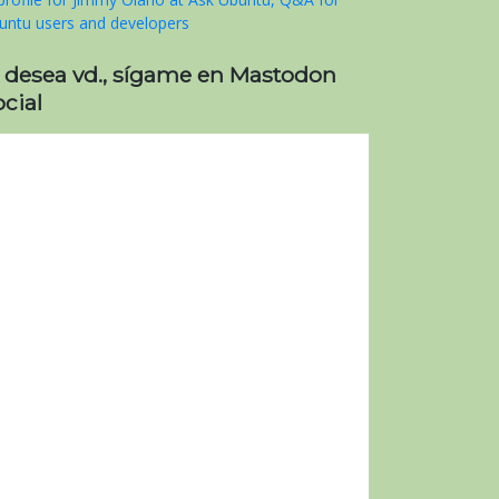
i desea vd., sígame en Mastodon
cial