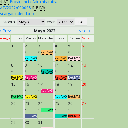
NIAT
Providencia Administrativa
AT/2022/000068
RIF
IVA
.
scargar calendario
Month:
Year:
« Prev
Mayo 2023
Next »
mingo
Lunes
Martes
Miércoles
Jueves
Viernes
Sábado
1
2
3
4
5
6
*
*
Ret.IVA8
*
*
Ret.IVA0
Ret.IVA1
Ret.IVA4
8
9
10
11
12
13
*
*
*
Ret.IVA6
*
*
Ret.IVA2
Ret.IVA3
Ret.IVA7
Ret.IVA5
15
16
17
18
19
20
*
*
*
Ret.IVA3
*
*
Ret.IVA9
Ret.IVA2
Ret.IVA0
Ret.IVA8
22
23
24
25
26
27
*
*
Ret.IVA9
*
*
Ret.IVA5
Ret.IVA6
Ret.IVA7
29
30
31