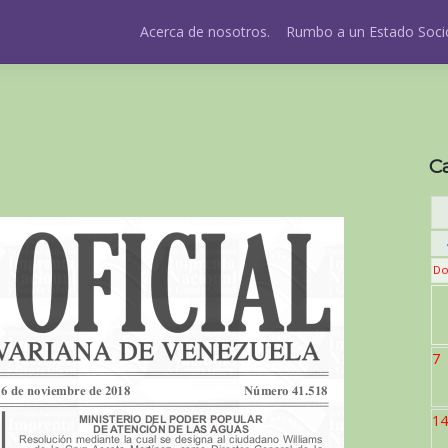
Acerca de nosotros.
Rumbo a un Estado Socio
C
Do
7
14