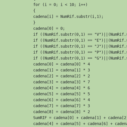
for (i = 0; i < 10; i++)

{

cadena[i] = NumRif.substr(i,1);

}

cadena[0] = 0;

if ((NumRif.substr(0,1) == "V")||(NumRif.
if ((NumRif.substr(0,1) == "E")||(NumRif.
if ((NumRif.substr(0,1) == "J")||(NumRif.
if ((NumRif.substr(0,1) == "P")||(NumRif.
if ((NumRif.substr(0,1) == "G")||(NumRif.
cadena[0] = cadena[0] * 4

cadena[1] = cadena[1] * 3

cadena[2] = cadena[2] * 2

cadena[3] = cadena[3] * 7

cadena[4] = cadena[4] * 6

cadena[5] = cadena[5] * 5

cadena[6] = cadena[6] * 4

cadena[7] = cadena[7] * 3

cadena[8] = cadena[8] * 2

SumRIF = cadena[0] + cadena[1] + cadena[2]
cadena[4] + cadena[5] + cadena[6] + cadena