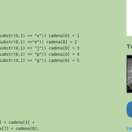
substr(0,1) == "v")) cadena[0] = 1

substr(0,1) =="e")) cadena[0] = 2

T
substr(0,1) == "j")) cadena[0] = 3

substr(0,1) == "p")) cadena[0] = 4

substr(0,1) == "g")) cadena[0] = 5

 + cadena[3] +

Pyt
[7] + cadena[8];
