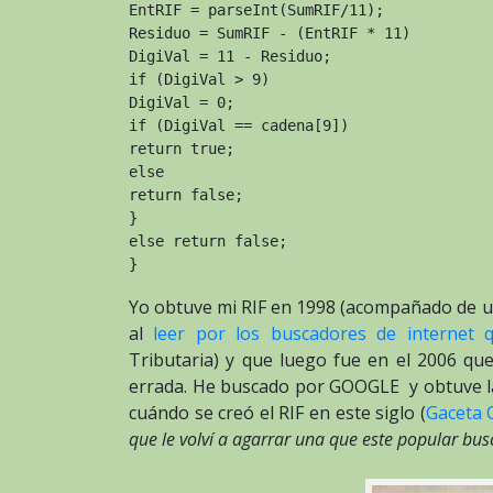
EntRIF = parseInt(SumRIF/11);

Residuo = SumRIF - (EntRIF * 11)

DigiVal = 11 - Residuo;

if (DigiVal > 9)

DigiVal = 0;

if (DigiVal == cadena[9])

return true;

else

return false;

}

else return false;

}
Yo obtuve mi RIF en 1998 (acompañado de 
al
leer por los buscadores de internet 
Tributaria) y que luego fue en el 2006 qu
errada. He buscado por GOOGLE y obtuve 
cuándo se creó el RIF en este siglo (
Gaceta O
que le volví a agarrar una que este popular bus