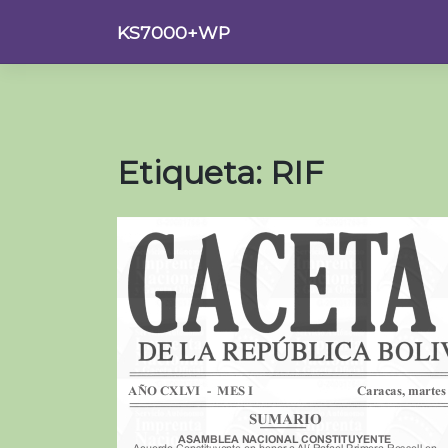
Saltar
KS7000+WP
al
contenido
Etiqueta:
RIF