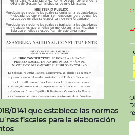
21
28
O
D
18/0141 que establece las normas
re
inas fiscales para la elaboración
ntos