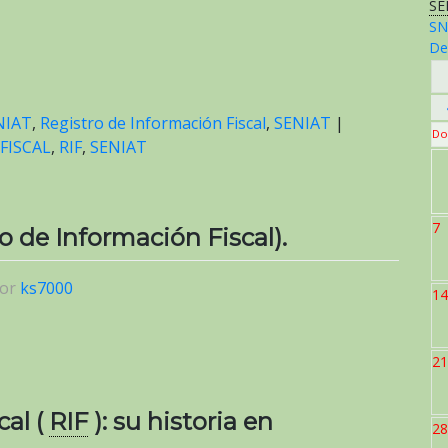
SE
facturas
SN
y
De
otros
documentos
NIAT
,
Registro de Información Fiscal
,
SENIAT
|
Do
FISCAL
,
RIF
,
SENIAT
7
o de Información Fiscal).
or
ks7000
14
21
cal (
RIF
): su historia en
28