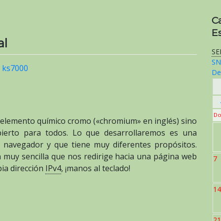
C
E
al
SE
SN
r
ks7000
De
Do
elemento químico cromo («chromium» en inglés) sino
ierto para todos. Lo que desarrollaremos es una
l navegador y que tiene muy diferentes propósitos.
 muy sencilla que nos redirige hacia una página web
7
ia dirección
IPv4
, ¡manos al teclado!
14
21