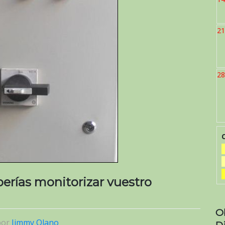
21
28
berías monitorizar vuestro
O
por
Jimmy Olano
D