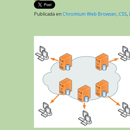
Publicada en
Chromium Web Browser
,
CSS
,