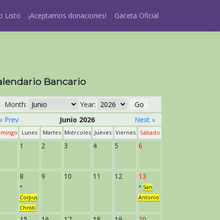
 Listo
¡Aceptamos donaciones!
Gaceta Oficial
alendario Bancario
Month:
Year:
« Prev
Junio 2026
Next »
mingo
Lunes
Martes
Miércoles
Jueves
Viernes
Sábado
1
2
3
4
5
6
8
9
10
11
12
13
*
*
San
Corpus
Antonio
Christi
15
16
17
18
19
20