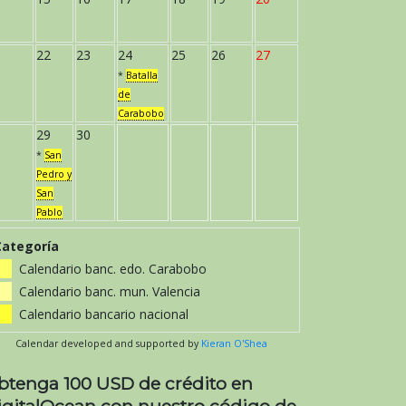
22
23
24
25
26
27
*
Batalla
de
Carabobo
29
30
*
San
Pedro y
San
Pablo
Categoría
Calendario banc. edo. Carabobo
Calendario banc. mun. Valencia
Calendario bancario nacional
Calendar developed and supported by
Kieran O'Shea
btenga 100 USD de crédito en
igitalOcean con nuestro código de