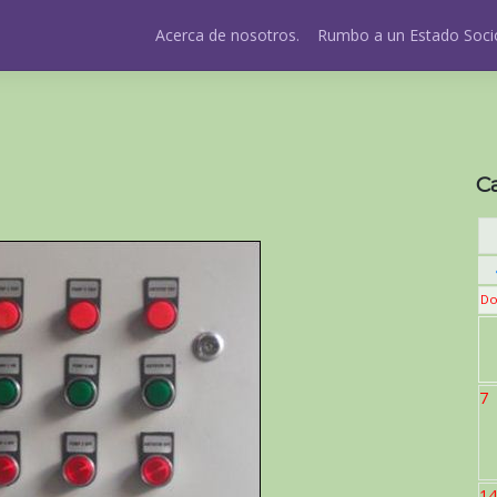
Acerca de nosotros.
Rumbo a un Estado Socio
C
Do
7
14