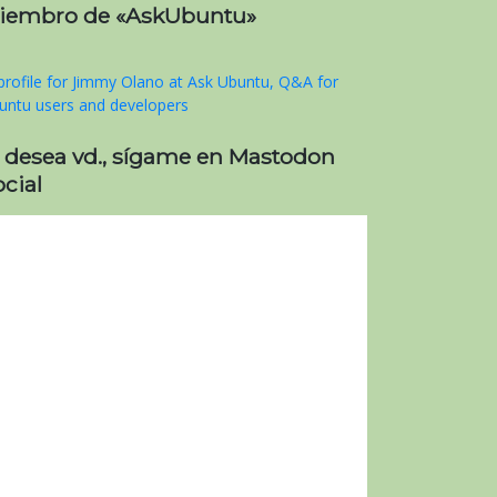
iembro de «AskUbuntu»
i desea vd., sígame en Mastodon
cial