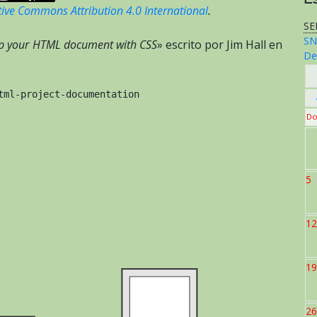
tive Commons Attribution 4.0 International
.
SE
SN
up your HTML document with CSS
» escrito por Jim Hall en
De
tml-project-documentation
Do
5
12
19
26