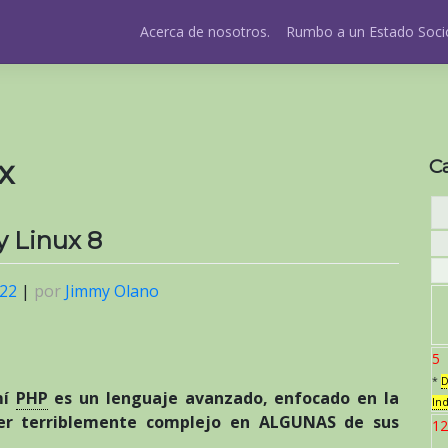
Acerca de nosotros.
Rumbo a un Estado Socio
x
C
y Linux 8
022
|
por
Jimmy Olano
5
*
D
mí
PHP
es un lenguaje avanzado, enfocado en la
In
ser terriblemente complejo en ALGUNAS de sus
12