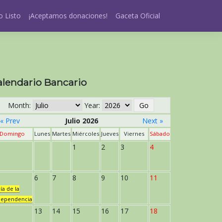
 Listo
¡Aceptamos donaciones!
Gaceta Oficial
alendario Bancario
Month:
Year:
« Prev
Julio 2026
Next »
Domingo
Lunes
Martes
Miércoles
Jueves
Viernes
Sábado
1
2
3
4
6
7
8
9
10
11
ía de la
dependencia
13
14
15
16
17
18