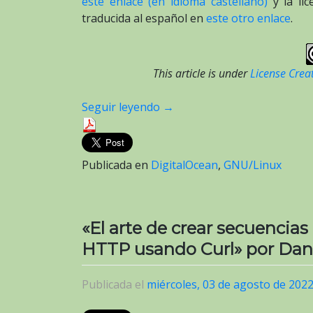
este enlace (en idioma castellano)
y la li
traducida al español en
este otro enlace
.
This article is under
License Crea
Seguir leyendo
→
Publicada en
DigitalOcean
,
GNU/Linux
«El arte de crear secuencia
HTTP usando Curl» por Dan
Publicada el
miércoles, 03 de agosto de 202