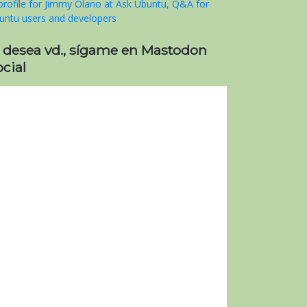
i desea vd., sígame en Mastodon
cial