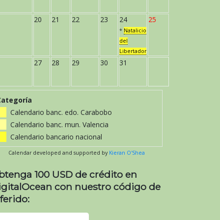
20
21
22
23
24
25
*
Natalicio
del
Libertador
27
28
29
30
31
Categoría
Calendario banc. edo. Carabobo
Calendario banc. mun. Valencia
Calendario bancario nacional
Calendar developed and supported by
Kieran O'Shea
btenga 100 USD de crédito en
igitalOcean con nuestro código de
ferido: