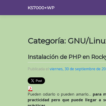
Saltar
KS7000+WP
al
contenido
Categoría:
GNU/Linu
Instalación de PHP en Rock
Publicada el
viernes, 30 de septiembre de 2
Pueden odiarlo o pueden amarlo…
para 
practicidad pero que puede llegar a 
prácticas.