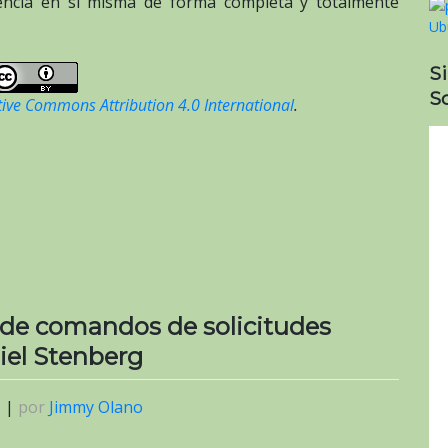
cencia en sí misma de forma completa y totalmente
S
So
tive Commons Attribution 4.0 International
.
s de comandos de solicitudes
iel Stenberg
2
|
por
Jimmy Olano