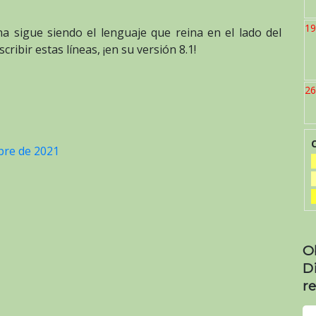
19
a sigue siendo el lenguaje que reina en el lado del
ribir estas líneas, ¡en su versión 8.1!
26
bre de 2021
O
D
re