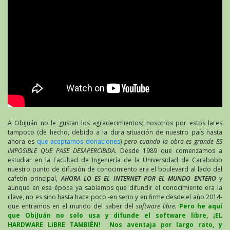
A ObiJuán no le gustan los agradecimientos; nosotros por estos lares
tampoco (de hecho, debido a la dura situación de nuestro país hasta
ahora es
que aceptamos donaciones
)
pero cuando la obra es grande ES
IMPOSIBLE QUE PASE DESAPERCIBIDA.
Desde 1989 que comenzamos a
estudiar en la Facultad de Ingeniería de la Universidad de Carabobo
nuestro punto de difusión de conocimiento era el boulevard al lado del
cafetín principal,
AHORA LO ES EL INTERNET POR EL MUNDO ENTERO
y
aunque en esa época ya sabíamos que difundir el conocimiento era la
clave, no es sino hasta hace poco -en serio y en firme desde el año 2014-
que entramos en el mundo del saber del
software libre.
Pero he aquí
que ObiJuán no solo usa y difunde el software libre, ¡EL
HARDWARE LIBRE TAMBIÉN! Nos aventaja por largo rato, y