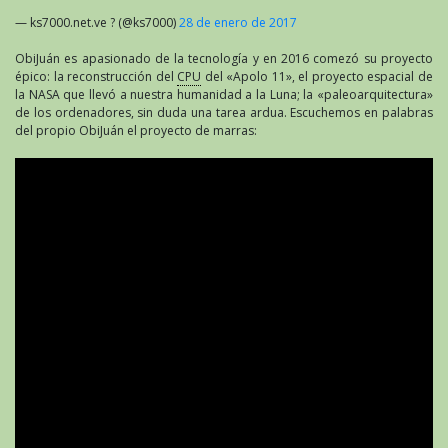
— ks7000.net.ve ? (@ks7000)
28 de enero de 2017
ObiJuán es apasionado de la tecnología y en 2016 comezó su proyecto
épico: la reconstrucción del
CPU
del «Apolo 11», el proyecto espacial de
la NASA que llevó a nuestra humanidad a la Luna; la «paleoarquitectura»
de los ordenadores, sin duda una tarea ardua. Escuchemos en palabras
del propio ObiJuán el proyecto de marras: