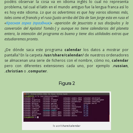
podéis observar la cosa va en idioma inglés lo cual no representa
problema, tal cual el latín en el mundo antiguo fue la lengua franca así lo
es hoy este idioma.
Lo que os advertimos es que hay varios idiomas más,
tales como el francés y el ruso [justo arriba del Día de San Jorge esta en ruso el
«
Красная горка (праздник)
» -aparición de Jesucristo a sus discípulos y la
conversión del Apóstol Tomás-] y aunque no tiene calendarios del planeta
entero, la intención del programa es bueno y tiene dos utilidades extras que
estudiaremos pronto.
¿De dónde saca este programa
calendar
los datos a mostrar por
pantalla? En la carpeta
/usr/share/calendar/
de nuestros ordenadores
se almacenan una serie de ficheros con el nombre, cómo no,
calendar
pero con diferentes extensiones cada uno, por ejemplo
.russian
,
.christian
o
.computer
.
Figura 2
ls usr/share/calendar