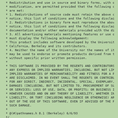
 * Redistribution and use in source and binary forms, with or 
 * modification, are permitted provided that the following con
 * are met:

 * 1. Redistributions of source code must retain the above cop
 * notice, this list of conditions and the following disclaime
 * 2. Redistributions in binary form must reproduce the above 
 * notice, this list of conditions and the following disclaime
 * documentation and/or other materials provided with the dist
 * 3. All advertising materials mentioning features or use of 
 * must display the following acknowledgement:

 * This product includes software developed by the University 
 * California, Berkeley and its contributors.

 * 4. Neither the name of the University nor the names of its 
 * may be used to endorse or promote products derived from thi
 * without specific prior written permission.

 *

 * THIS SOFTWARE IS PROVIDED BY THE REGENTS AND CONTRIBUTORS `
 * ANY EXPRESS OR IMPLIED WARRANTIES, INCLUDING, BUT NOT LIMIT
 * IMPLIED WARRANTIES OF MERCHANTABILITY AND FITNESS FOR A PAR
 * ARE DISCLAIMED. IN NO EVENT SHALL THE REGENTS OR CONTRIBUTO
 * FOR ANY DIRECT, INDIRECT, INCIDENTAL, SPECIAL, EXEMPLARY, O
 * DAMAGES (INCLUDING, BUT NOT LIMITED TO, PROCUREMENT OF SUBS
 * OR SERVICES; LOSS OF USE, DATA, OR PROFITS; OR BUSINESS INT
 * HOWEVER CAUSED AND ON ANY THEORY OF LIABILITY, WHETHER IN C
 * LIABILITY, OR TORT (INCLUDING NEGLIGENCE OR OTHERWISE) ARIS
 * OUT OF THE USE OF THIS SOFTWARE, EVEN IF ADVISED OF THE POS
 * SUCH DAMAGE.

 *

 * @(#)pathnames.h 8.1 (Berkeley) 6/6/93

 */