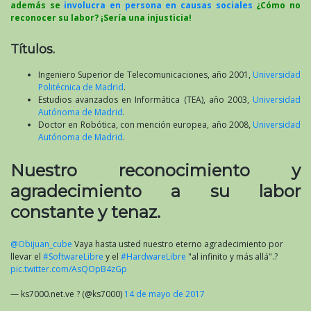
además se
involucra en persona en causas sociales
¿Cómo no
reconocer su labor? ¡Sería una injusticia!
Títulos.
Ingeniero Superior de Telecomunicaciones, año 2001,
Universidad
Politécnica de Madrid
.
Estudios avanzados en Informática (TEA), año 2003,
Universidad
Autónoma de Madrid
.
Doctor en Robótica, con mención europea, año 2008,
Universidad
Autónoma de Madrid
.
Nuestro reconocimiento y
agradecimiento a su labor
constante y tenaz.
@Obijuan_cube
Vaya hasta usted nuestro eterno agradecimiento por
llevar el
#SoftwareLibre
y el
#HardwareLibre
"al infinito y más allá".?
pic.twitter.com/AsQOpB4zGp
— ks7000.net.ve ? (@ks7000)
14 de mayo de 2017