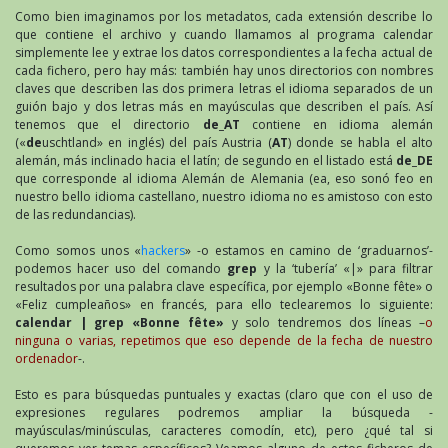
Como bien imaginamos por los metadatos, cada extensión describe lo
que contiene el archivo y cuando llamamos al programa calendar
simplemente lee y extrae los datos correspondientes a la fecha actual de
cada fichero, pero hay más: también hay unos directorios con nombres
claves que describen las dos primera letras el idioma separados de un
guión bajo y dos letras más en mayúsculas que describen el país. Así
tenemos que el directorio
de_AT
contiene en idioma alemán
(«
de
uschtland» en inglés) del país Austria (
AT
) donde se habla el alto
alemán, más inclinado hacia el latín; de segundo en el listado está
de_DE
que corresponde al idioma Alemán de Alemania (ea, eso sonó feo en
nuestro bello idioma castellano, nuestro idioma no es amistoso con esto
de las redundancias).
Como somos unos «
hackers
» -o estamos en camino de ‘graduarnos’-
podemos hacer uso del comando
grep
y la ‘tubería’ «|» para filtrar
resultados por una palabra clave específica, por ejemplo «Bonne fête» o
«Feliz cumpleaños» en francés, para ello teclearemos lo siguiente:
calendar | grep «Bonne fête»
y solo tendremos dos líneas –
o
ninguna o varias, repetimos que eso depende de la fecha de nuestro
ordenador
-.
Esto es para búsquedas puntuales y exactas (claro que con el uso de
expresiones regulares podremos ampliar la búsqueda -
mayúsculas/minúsculas, caracteres comodín, etc), pero ¿qué tal si