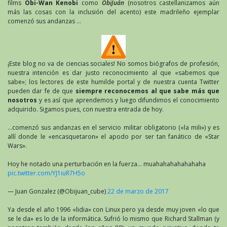
films
Obi-Wan Kenobi
como
ObiJuán
(nosotros castellanizamos aún
más las cosas con la inclusión del acento) este madrileño ejemplar
comenzó sus andanzas …
¡Este blog no va de ciencias sociales! No somos biógrafos de profesión,
nuestra intención es dar justo reconocimiento al que «sabemos que
sabe»; los lectores de este humilde portal y de nuestra cuenta Twitter
pueden dar fe de que
siempre reconocemos al que sabe más que
nosotros
y es así que aprendemos y luego difundimos el conocimiento
adquirido. Sigamos pues, con nuestra entrada de hoy.
…comenzó sus andanzas en el servicio militar obligatorio («la mili») y es
allí donde le «encasquetaron» el apodo por ser tan fanático de «Star
Wars».
Hoy he notado una perturbación en la fuerza… muahahahahahahaha
pic.twitter.com/YJ1iuR7H5o
— Juan Gonzalez (@Obijuan_cube)
22 de marzo de 2017
Ya desde el año 1996 «lidia» con Linux pero ya desde muy joven «lo que
se le da» es lo de la informática. Sufrió lo mismo que Richard Stallman (y