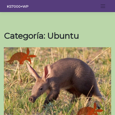
Saltar
KS7000+WP
al
contenido
Categoría:
Ubuntu