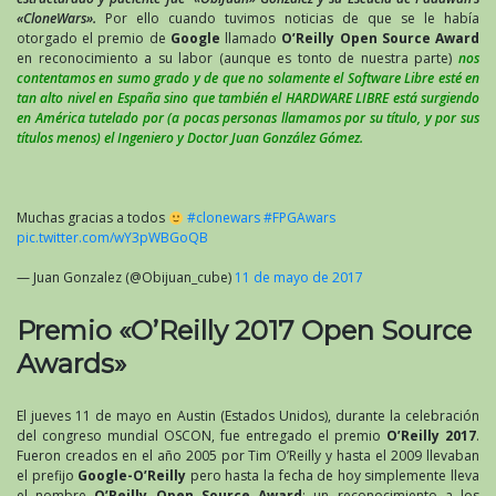
«CloneWars».
Por ello cuando tuvimos noticias de que se le había
otorgado el premio de
Google
llamado
O’Reilly Open Source Award
en reconocimiento a su labor (aunque es tonto de nuestra parte)
nos
contentamos en sumo grado y de que no solamente el Software Libre esté en
tan alto nivel en España sino que también el HARDWARE LIBRE está surgiendo
en América tutelado por (a pocas personas llamamos por su título, y por sus
títulos menos) el Ingeniero y Doctor Juan González Gómez.
Muchas gracias a todos
#clonewars
#FPGAwars
pic.twitter.com/wY3pWBGoQB
— Juan Gonzalez (@Obijuan_cube)
11 de mayo de 2017
Premio «O’Reilly 2017 Open Source
Awards»
El jueves 11 de mayo en Austin (Estados Unidos), durante la celebración
del congreso mundial OSCON, fue entregado el premio
O’Reilly 2017
.
Fueron creados en el año 2005 por Tim O’Reilly y hasta el 2009 llevaban
el prefijo
Google-O’Reilly
pero hasta la fecha de hoy simplemente lleva
el nombre
O’Reilly Open Source Award
: un reconocimiento a los