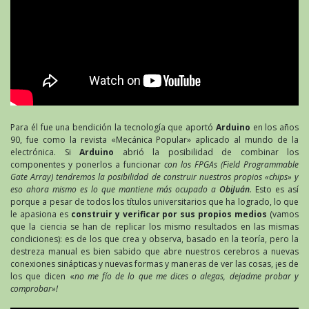
Para él fue una bendición la tecnología que aportó
Arduino
en los años
90, fue como la revista «Mecánica Popular» aplicado al mundo de la
electrónica. Si
Arduino
abrió la posibilidad de combinar los
componentes y ponerlos a funcionar
con los FPGAs (Field Programmable
Gate Array) tendremos la posibilidad de construir nuestros propios «chips» y
eso ahora mismo es lo que mantiene más ocupado a
ObiJuán
.
Esto es así
porque a pesar de todos los títulos universitarios que ha logrado, lo que
le apasiona es
construir y verificar por sus propios medios
(vamos
que la ciencia se han de replicar los mismo resultados en las mismas
condiciones): es de los que crea y observa, basado en la teoría, pero la
destreza manual es bien sabido que abre nuestros cerebros a nuevas
conexiones sinápticas y nuevas formas y maneras de ver las cosas, ¡es de
los que dicen «
no me fío de lo que me dices o alegas, dejadme probar y
comprobar»!