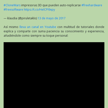
#CloneWars
impresoras 3D que pueden auto-replicarse
#freehardware
#freesoftware
https://t.co/HelCPI9xpy
— klaudia (@piruletaklo)
13 de mayo de 2017
Así mismo
lleva un canal en Youtube
con multitud de tutoriales donde
explica y comparte con suma paciencia su conocimiento y experiencia,
añadiéndole como siempre su toque personal: