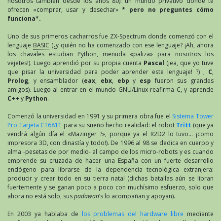
nosotros también desde los años 80): un mundo privativo donde te
ofrecen «comprar, usar y desechar»
* pero no preguntes cómo
funciona*.
Uno de sus primeros cacharros fue ZX-Spectrum donde comenzó con el
lenguaje
BASIC
(¿y quién no ha comenzado con ese lenguaje? ¡Ah, ahora
los chavales estudian Python, menuda «paliza» para nosotros los
vejetes!). Luego aprendió por su propia cuenta
Pascal
(¡ea, que yo tuve
que pisar la universidad para poder aprender este lenguaje! ?) ,
C
,
Prolog
, y ensamblador (
eax
,
ebx
,
ebp
y
esp
fueron sus grandes
amigos). Luego al entrar en el mundo GNU/Linux reafirma C, y aprende
C++
y
Python
.
Comenzó la universidad en 1991 y su primera obra fue el
Sistema Tower
Pro Tarjeta CT6811
para su sueño hecho realidad: el robot
Tritt
(que ya
vendrá algún día el «Mazinger ?», porque ya el R2D2 lo tuvo… ¡como
impresora 3D, con dinastía y todo!). De 1996 al 98 se dedica en cuerpo y
alma -pesetas de por medio- al campo de los micro-robots y es cuando
emprende su cruzada de hacer una España con un fuerte desarrollo
endógeno para librarse de la dependencia tecnológica extranjera:
producir y crear todo en su tierra natal (dichas batallas aún se libran
fuertemente y se ganan poco a poco con muchísimo esfuerzo, solo que
ahora no está solo, sus
padawan
‘s lo acompañan y apoyan).
En 2003 ya hablaba de
los problemas del hardware libre
mediante