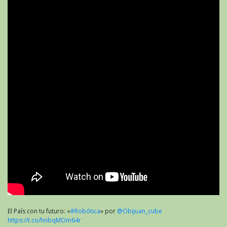
El País con tu futuro: «
#Robótica
» por
@Obijuan_cube
https://t.co/hnbqMOm64r