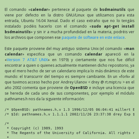
El comando «
calendar
» pertenece al paquete de
bsdmainutils
que
viene por defecto en la distro GNU/Linux que utilizamos para esta
entrada, Ubuntu 16.04 Xenial. Dado el caso extraño que no lo tengáis
instalado podéis hacerlo con el comando «
sudo apt-get install
bsdmainutils
» y sin ir a mucha profundidad en la materia, podréis ver
los archivos que componen ese
paquete de software en este enlace
.
Este paquete proviene del muy antiguo sistema Unix (el comando «
man
calendar
» especifica que un comando
calendar
apareció en la
«
Version 7 AT&T UNIX
» en 1979) y ciertamente que nos fue difícil
encontrar a quien o quienes actualmente mantienen dicho repositorio, ya
que el mero hecho de ser un calendario implica lo más dinámico de este
mundo: el transcurrir del tiempo es siempre cambiante. En un «fork» al
que tuvimos acceso hecho por Andrey Ulanov < drey @ rt.mipt.ru > en el
año 2002 comenta que proviene de
OpenBSD
e incluye una licencia que
se hereda de cada uno de sus componentes, por ejemplo el módulo
pathnames.h nos da la siguiente información:
/* $OpenBSD: pathnames.h,v 1.3 1996/12/05 06:04:41 millert Exp
/* $Id: pathnames.h,v 1.1.1.1 2002/11/26 23:37:38 drey Exp $ *
/*

 * Copyright (c) 1989, 1993

 * The Regents of the University of California. All rights res
 *
