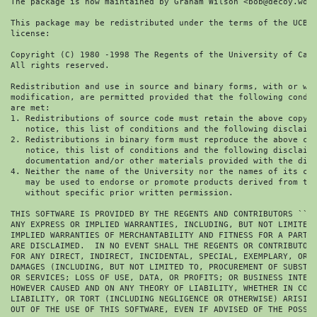
The package is now maintained by Graham Wilson <bob@decoy.wox.
This package may be redistributed under the terms of the UCB B
license:

Copyright (C) 1980 -1998 The Regents of the University of Cali
All rights reserved.

Redistribution and use in source and binary forms, with or wit
modification, are permitted provided that the following condit
are met:

1. Redistributions of source code must retain the above copyri
   notice, this list of conditions and the following disclaime
2. Redistributions in binary form must reproduce the above cop
   notice, this list of conditions and the following disclaime
   documentation and/or other materials provided with the dist
4. Neither the name of the University nor the names of its con
   may be used to endorse or promote products derived from thi
   without specific prior written permission.

THIS SOFTWARE IS PROVIDED BY THE REGENTS AND CONTRIBUTORS ``AS
ANY EXPRESS OR IMPLIED WARRANTIES, INCLUDING, BUT NOT LIMITED 
IMPLIED WARRANTIES OF MERCHANTABILITY AND FITNESS FOR A PARTIC
ARE DISCLAIMED.  IN NO EVENT SHALL THE REGENTS OR CONTRIBUTORS
FOR ANY DIRECT, INDIRECT, INCIDENTAL, SPECIAL, EXEMPLARY, OR C
DAMAGES (INCLUDING, BUT NOT LIMITED TO, PROCUREMENT OF SUBSTIT
OR SERVICES; LOSS OF USE, DATA, OR PROFITS; OR BUSINESS INTERR
HOWEVER CAUSED AND ON ANY THEORY OF LIABILITY, WHETHER IN CONT
LIABILITY, OR TORT (INCLUDING NEGLIGENCE OR OTHERWISE) ARISING
OUT OF THE USE OF THIS SOFTWARE, EVEN IF ADVISED OF THE POSSIB