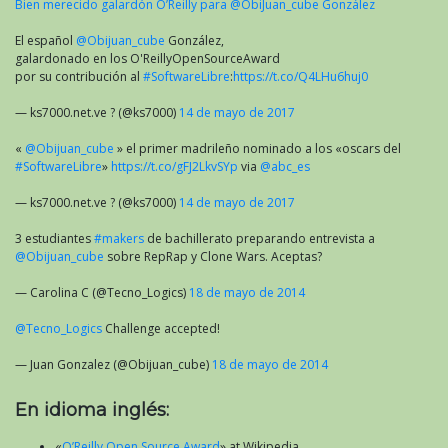
Bien merecido galardón O’Reilly para @ObiJuan_cube González
El español
@Obijuan_cube
González,
galardonado en los O'ReillyOpenSourceAward
por su contribución al
#SoftwareLibre
:
https://t.co/Q4LHu6huj0
— ks7000.net.ve ? (@ks7000)
14 de mayo de 2017
«
@Obijuan_cube
» el primer madrileño nominado a los «oscars del
#SoftwareLibre
»
https://t.co/gFJ2LkvSYp
via
@abc_es
— ks7000.net.ve ? (@ks7000)
14 de mayo de 2017
3 estudiantes
#makers
de bachillerato preparando entrevista a
@Obijuan_cube
sobre RepRap y Clone Wars. Aceptas?
— Carolina C (@Tecno_Logics)
18 de mayo de 2014
@Tecno_Logics
Challenge accepted!
— Juan Gonzalez (@Obijuan_cube)
18 de mayo de 2014
En idioma inglés:
«
O’Reilly Open Source Award
» at Wikipedia.