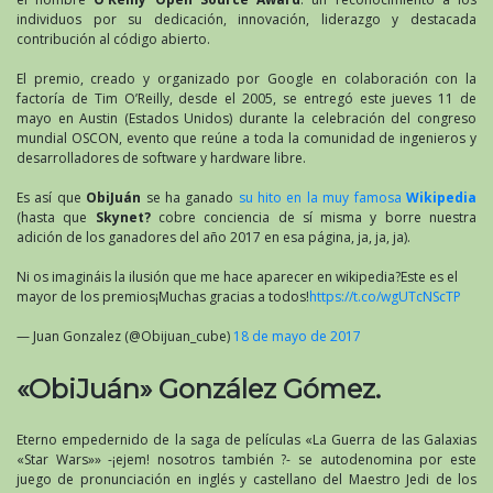
individuos por su dedicación, innovación, liderazgo y destacada
contribución al código abierto.
El premio, creado y organizado por Google en colaboración con la
factoría de Tim O’Reilly, desde el 2005, se entregó este jueves 11 de
mayo en Austin (Estados Unidos) durante la celebración del congreso
mundial OSCON, evento que reúne a toda la comunidad de ingenieros y
desarrolladores de software y hardware libre.
Es así que
ObiJuán
se ha ganado
su hito en la muy famosa
Wikipedia
(hasta que
Skynet?
cobre conciencia de sí misma y borre nuestra
adición de los ganadores del año 2017 en esa página, ja, ja, ja).
Ni os imagináis la ilusión que me hace aparecer en wikipedia?Este es el
mayor de los premios¡Muchas gracias a todos!
https://t.co/wgUTcNScTP
— Juan Gonzalez (@Obijuan_cube)
18 de mayo de 2017
«ObiJuán» González Gómez.
Eterno empedernido de la saga de películas «La Guerra de las Galaxias
«Star Wars»» -¡ejem! nosotros también ?- se autodenomina por este
juego de pronunciación en inglés y castellano del Maestro Jedi de los