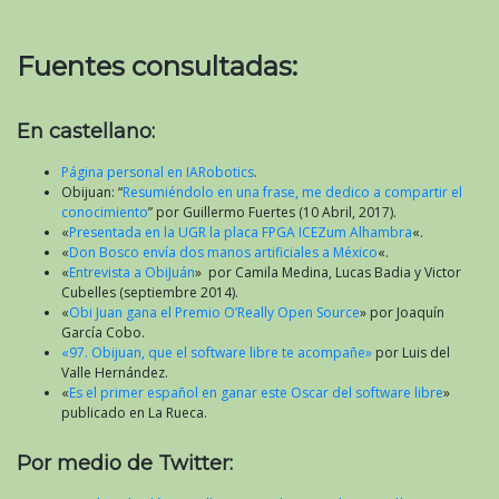
Fuentes consultadas:
En castellano:
Página personal en IARobotics
.
Obijuan: “
Resumiéndolo en una frase, me dedico a compartir el
conocimiento
” por Guillermo Fuertes (10 Abril, 2017).
«
Presentada en la UGR la placa FPGA ICEZum Alhambra
«.
«
Don Bosco envía dos manos artificiales a México
«.
«
Entrevista a ObiJuán
» por Camila Medina, Lucas Badia y Victor
Cubelles (septiembre 2014).
«
Obi Juan gana el Premio O’Really Open Source
» por Joaquín
García Cobo.
«97. Obijuan, que el software libre te acompañe»
por Luis del
Valle Hernández.
«
Es el primer español en ganar este Oscar del software libre
»
publicado en La Rueca.
Por medio de Twitter: