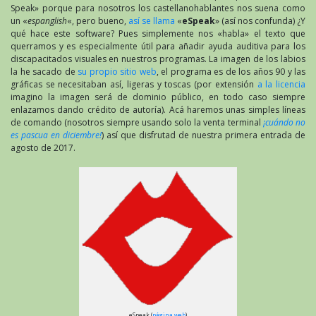
Speak» porque para nosotros los castellanohablantes nos suena como
un «
espanglish
«, pero bueno,
así se llama
«
eSpeak
» (así nos confunda) ¿Y
qué hace este software? Pues simplemente nos «habla» el texto que
querramos y es especialmente útil para añadir ayuda auditiva para los
discapacitados visuales en nuestros programas. La imagen de los labios
la he sacado de
su propio sitio web
, el programa es de los años 90 y las
gráficas se necesitaban así, ligeras y toscas (por extensión
a la licencia
imagino la imagen será de dominio público, en todo caso siempre
enlazamos dando crédito de autoría). Acá haremos unas simples líneas
de comando (nosotros siempre usando solo la venta terminal
¡cuándo no
es pascua en diciembre!
) así que disfrutad de nuestra primera entrada de
agosto de 2017.
eSpeak (
página web
)