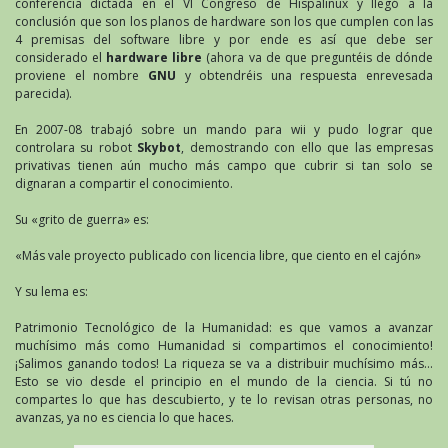
conferencia dictada en el VI Congreso de Hispalinux y llegó a la
conclusión que son los planos de hardware son los que cumplen con las
4 premisas del software libre y por ende es así que debe ser
considerado el
hardware libre
(ahora va de que preguntéis de dónde
proviene el nombre
GNU
y obtendréis una respuesta enrevesada
parecida).
En 2007-08 trabajó sobre un mando para wii y pudo lograr que
controlara su robot
Skybot
, demostrando con ello que las empresas
privativas tienen aún mucho más campo que cubrir si tan solo se
dignaran a compartir el conocimiento.
Su «grito de guerra» es:
«Más vale proyecto publicado con licencia libre, que ciento en el cajón»
Y su lema es:
Patrimonio Tecnológico de la Humanidad: es que vamos a avanzar
muchísimo más como Humanidad si compartimos el conocimiento!
¡Salimos ganando todos! La riqueza se va a distribuir muchísimo más…
Esto se vio desde el principio en el mundo de la ciencia. Si tú no
compartes lo que has descubierto, y te lo revisan otras personas, no
avanzas, ya no es ciencia lo que haces.