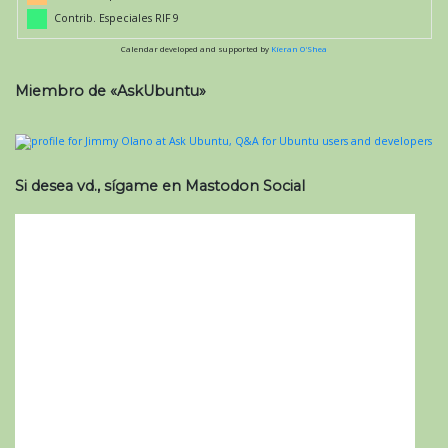
Contrib. Especiales RIF 9
Calendar developed and supported by
Kieran O'Shea
Miembro de «AskUbuntu»
Si desea vd., sígame en Mastodon Social