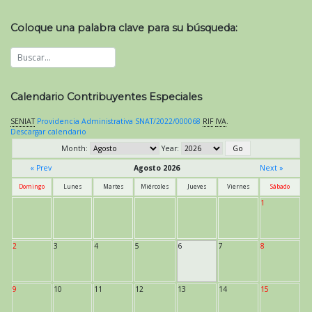
Coloque una palabra clave para su búsqueda:
Calendario Contribuyentes Especiales
SENIAT
Providencia Administrativa SNAT/2022/000068
RIF
IVA
.
Descargar calendario
Month:
Year:
« Prev
Agosto 2026
Next »
Domingo
Lunes
Martes
Miércoles
Jueves
Viernes
Sábado
1
2
3
4
5
6
7
8
9
10
11
12
13
14
15