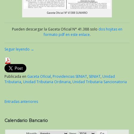
Gaceta Oficial N° 41388 SUMARIO
Pueden descargar la Gaceta Oficial N° 41.388 solo
dos hojitas en
formato pdf en este enlace
.
Seguir leyendo
→
Publicada en
Gaceta Oficial
,
Providencias SENIAT
,
SENIAT
,
Unidad
Tributaria
,
Unidad Tributaria Ordinaria
,
Unidad Tributaria Sancionatoria
Entradas anteriores
Navegación
de
Calendario Bancario
entradas
Month:
Year: