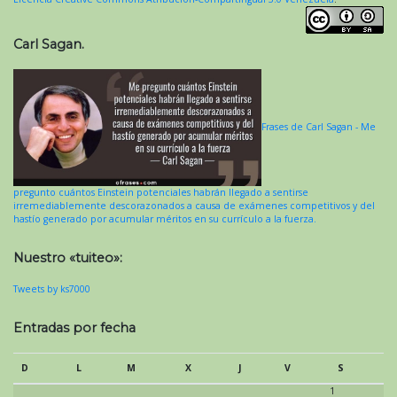
Carl Sagan.
Frases de Carl Sagan - Me
pregunto cuántos Einstein potenciales habrán llegado a sentirse
irremediablemente descorazonados a causa de exámenes competitivos y del
hastío generado por acumular méritos en su currículo a la fuerza.
Nuestro «tuiteo»:
Tweets by ks7000
Entradas por fecha
D
L
M
X
J
V
S
1