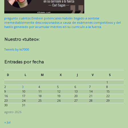
pregunto cuántos Einstein potenciales habrán llegado a sentirse
irremediablemente descorazonados a causa de exámenes competitivos y del
hastío generado por acumular méritos en su currículo a la fuerza.
Nuestro «tuiteo»:
Tweets by ks7000
Entradas por fecha
D
L
M
X
J
V
S
1
2
3
4
5
6
7
8
9
10
11
12
13
14
15
16
17
18
19
20
21
22
23
24
25
26
27
28
29
30
31
agosto 2026
« Jul