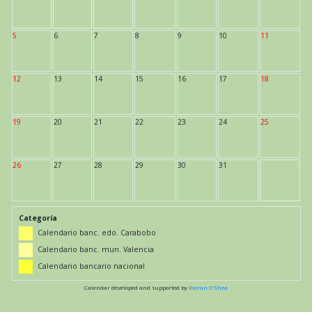
5
6
7
8
9
10
11
12
13
14
15
16
17
18
19
20
21
22
23
24
25
26
27
28
29
30
31
Categoría
Calendario banc. edo. Carabobo
Calendario banc. mun. Valencia
Calendario bancario nacional
Calendar developed and supported by
Kieran O'Shea