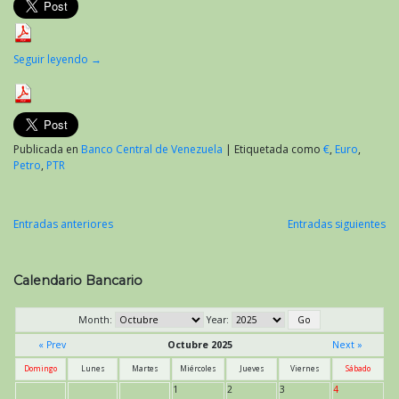
Seguir leyendo
→
Publicada en
Banco Central de Venezuela
|
Etiquetada como
€
,
Euro
,
Petro
,
PTR
Entradas anteriores
Entradas siguientes
Navegación
de
Calendario Bancario
entradas
Month:
Year:
« Prev
Octubre 2025
Next »
Domingo
Lunes
Martes
Miércoles
Jueves
Viernes
Sábado
1
2
3
4