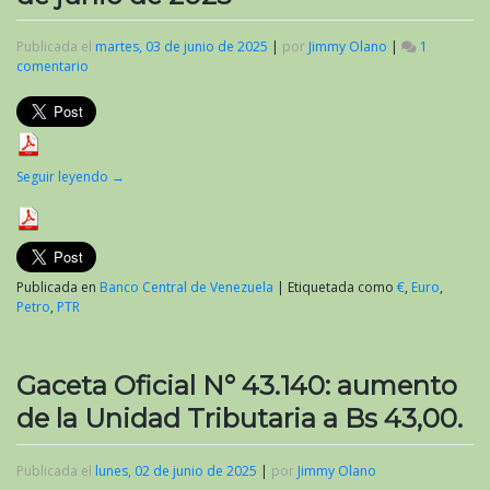
Publicada el
martes, 03 de junio de 2025
|
por
Jimmy Olano
|
1
comentario
en
Valor
del
criptoactivo
Petro
al
Seguir leyendo
→
inicio
de
junio
de
2025
Publicada en
Banco Central de Venezuela
|
Etiquetada como
€
,
Euro
,
Petro
,
PTR
Gaceta Oficial N° 43.140: aumento
de la Unidad Tributaria a Bs 43,00.
Publicada el
lunes, 02 de junio de 2025
|
por
Jimmy Olano