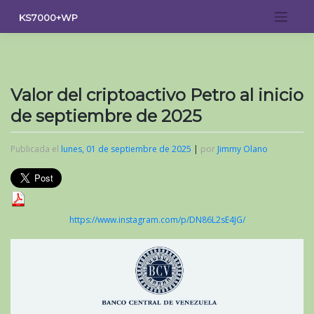
Saltar
KS7000+WP
al
contenido
Valor del criptoactivo Petro al inicio
de septiembre de 2025
Publicada el
lunes, 01 de septiembre de 2025
|
por
Jimmy Olano
https://www.instagram.com/p/DN86L2sE4JG/