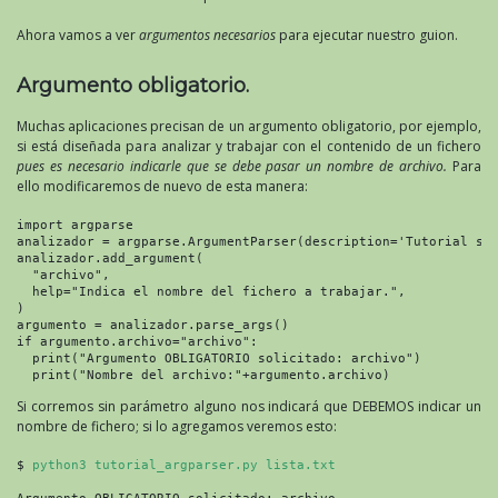
Ahora vamos a ver
argumentos necesarios
para ejecutar nuestro guion.
Argumento obligatorio.
Muchas aplicaciones precisan de un argumento obligatorio, por ejemplo,
si está diseñada para analizar y trabajar con el contenido de un fichero
pues es necesario indicarle que se debe pasar un nombre de archivo.
Para
ello modificaremos de nuevo de esta manera:
import argparse

analizador = argparse.ArgumentParser(description='Tutorial sob
analizador.add_argument(

  "archivo",

  help="Indica el nombre del fichero a trabajar.",

)

argumento = analizador.parse_args()

if argumento.archivo="archivo":

  print("Argumento OBLIGATORIO solicitado: archivo")

  print("Nombre del archivo:"+argumento.archivo)
Si corremos sin parámetro alguno nos indicará que DEBEMOS indicar un
nombre de fichero; si lo agregamos veremos esto:
$ 
python3 tutorial_argparser.py lista.txt