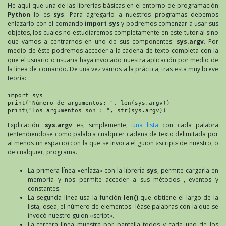
He aquí que una de las librerías básicas en el entorno de programación
Python
lo es
sys
. Para agregarlo a nuestros programas debemos
enlazarlo con el comando
import sys
y podremos comenzar a usar sus
objetos, los cuales no estudiaremos completamente en este tutorial sino
que vamos a centrarnos en uno de sus componentes:
sys.argv
. Por
medio de éste podremos acceder a la cadena de texto completa con la
que el usuario o usuaria haya invocado nuestra aplicación por medio de
la línea de comando. De una vez vamos a la práctica, tras esta muy breve
teoría:
import sys

print("Número de argumentos: ", len(sys.argv))

print("Los argumentos son : ", str(sys.argv))
Explicación:
sys.argv
es, simplemente,
una lista
con cada palabra
(entendiendose como palabra cualquier cadena de texto delimitada por
al menos un espacio) con la que se invoca el guion «script» de nuestro, o
de cualquier, programa.
La primera línea «enlaza» con la librería
sys
, permite cargarla en
memoria y nos permite acceder a sus métodos , eventos y
constantes.
La segunda línea usa la función
len()
que obtiene el largo de la
lista, osea, el número de elementos -léase palabras-con la que se
invocó nuestro guion «script».
La tercera línea muestra por pantalla todos y cada uno de los