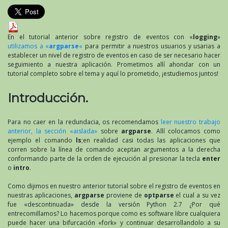
En el tutorial anterior sobre registro de eventos con «
logging
»
utilizamos a «
argparse
«
para permitir a nuestros usuarios y usarias a
establecer un nivel de registro de eventos en caso de ser necesario hacer
seguimiento a nuestra aplicación. Prometimos allí ahondar con un
tutorial completo sobre el tema y aquí lo prometido, ¡estudiemos juntos!
Introducción.
Para no caer en la redundacia, os recomendamos
leer nuestro trabajo
anterior, la sección «aislada»
sobre
argparse
. Allí colocamos como
ejemplo el comando
ls
;en realidad casi todas las aplicaciones que
corren sobre la línea de comando aceptan argumentos a la derecha
conformando parte de la orden de ejecución al presionar la tecla
enter
o
intro
.
Como dijimos en nuestro anterior tutorial sobre el registro de eventos en
nuestras aplicaciones,
argparse
proviene de
optparse
el cual a su vez
fue «descontinuada» desde la versión Python 2.7 ¿Por qué
entrecomillamos? Lo hacemos porque como es software libre cualquiera
puede hacer una bifurcación «fork» y continuar desarrollandolo a su