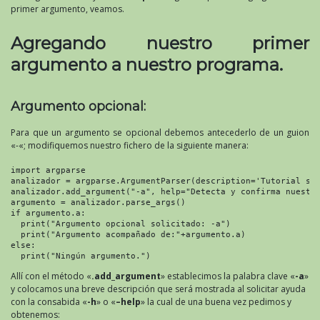
primer argumento, veamos.
Agregando nuestro primer
argumento a nuestro programa.
Argumento opcional:
Para que un argumento se opcional debemos antecederlo de un guion
«-«; modifiquemos nuestro fichero de la siguiente manera:
import argparse

analizador = argparse.ArgumentParser(description='Tutorial sob
analizador.add_argument("-a", help="Detecta y confirma nuestro
argumento = analizador.parse_args()

if argumento.a:

  print("Argumento opcional solicitado: -a")

  print("Argumento acompañado de:"+argumento.a)

else:

  print("Ningún argumento.")
Allí con el método «
.add_argument
» establecimos la palabra clave «
-a
»
y colocamos una breve descripción que será mostrada al solicitar ayuda
con la consabida «
-h
» o «
–help
» la cual de una buena vez pedimos y
obtenemos: