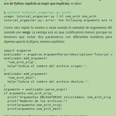
oro de Python: explícito es mejor que implícito)
, es decir:
$ 
python3 tutorial_argparser.py arch1
usage: tutorial_argparser.py [-h] nom_arch nom_arch

tutorial_argparser.py: error: the following arguments are req
Como véis repite lo mismo
n veces cuando la cantidad de argumentos NO
coincide con
nargs
.
La ventaja acá es que codificamos menos porque no
tenemos que incluir dos parámetros con diferentes nombres
pero
dejemos aparte la flojera, seamos explícitos:
import argparse

analizador = argparse.ArgumentParser(description='Tutorial sob
analizador.add_argument(

  "nom_arch_orig",

  help="Indica el nombre del archivo origen.",

)

analizador.add_argument(

  "nom_arch_dest",

  help="Indica el nombre del archivo destino.",

)

argumento = analizador.parse_args()

if argumento.nom_arch_orig:

  print("Argumentos OBLIGATORIOS solicitados: nom_arch_orig y 
  print("Nombres de los archivos:")

  print(argumento.nom_arch_orig)

  print(argumento.nom_arch_dest)