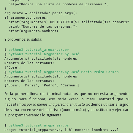
  help="Recibe una lista de nombres de personas.",

)

argumento = analizador.parse_args()

if argumento.nombres:

  print("Argumento(s) OBLIGATORIO(S) solicitado(s): nombres")

  print("Nombres de las personas:")

  print(argumento.nombres)
Y probemos su salida:
$ 
python3 tutorial_argparser.py
$ 
python3 tutorial_argparser.py José
Argumento(s) solicitado(s): nombres

Nombres de las personas:

['José']

$ 
python3 tutorial_argparser.py José María Pedro Carmen
Argumento(s) solicitado(s): nombres

Nombres de las personas:

['José', 'María', 'Pedro', 'Carmen']
En la primera línea del terminal notamos que no necesita argumento
alguno para funcionar, eso sería «cero o más». Avizorad que si
necesitamos
por lo menos una persona en la lista
podemos utilizar el signo
de suma «+» en vez del asterisco («uno o más»), y al sustituirlo y ejecutar
el programa veremos lo siguiente:
$ 
python3 tutorial_argparser.py
usage: tutorial_argparser.py [-h] nombres [nombres ...]
