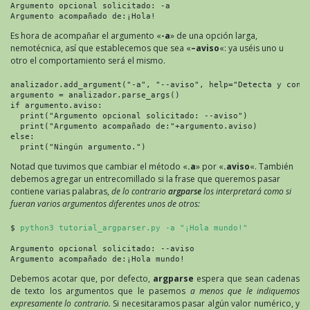
Argumento opcional solicitado: -a

Argumento acompañado de:¡Hola!
Es hora de acompañar el argumento «
-a
» de una opción larga,
nemotécnica, así que establecemos que sea «
–aviso
«: ya uséis uno u
otro el comportamiento será el mismo.
analizador.add_argument("-a", "--aviso", help="Detecta y confi
argumento = analizador.parse_args()

if argumento.aviso:

  print("Argumento opcional solicitado: --aviso")

  print("Argumento acompañado de:"+argumento.aviso)

else:

  print("Ningún argumento.")
Notad que tuvimos que cambiar el método «
.a
» por «
.aviso
«. También
debemos agregar un entrecomillado si la frase que queremos pasar
contiene varias palabras,
de lo contrario
argparse
los interpretará como si
fueran varios argumentos diferentes unos de otros:
$ 
python3 tutorial_argparser.py -a "¡Hola mundo!"
Argumento opcional solicitado: --aviso

Argumento acompañado de:¡Hola mundo!
Debemos acotar que, por defecto,
argparse
espera que sean cadenas
de texto los argumentos que le pasemos
a menos que le indiquemos
expresamente lo contrario.
Si necesitaramos pasar algún valor numérico, y