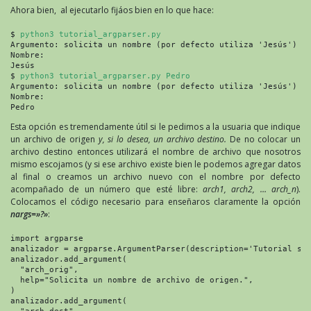
Ahora bien, al ejecutarlo fijáos bien en lo que hace:
$ 
python3 tutorial_argparser.py
Argumento: solicita un nombre (por defecto utiliza 'Jesús')

Nombre:

Jesús

$ 
python3 tutorial_argparser.py Pedro
Argumento: solicita un nombre (por defecto utiliza 'Jesús')

Nombre:

Pedro
Esta opción es tremendamente útil si le pedimos a la usuaria que indique
un archivo de origen
y, si lo desea, un archivo destino.
De no colocar un
archivo destino entonces utilizará el nombre de archivo que nosotros
mismo escojamos (y si ese archivo existe bien le podemos agregar datos
al final o creamos un archivo nuevo con el nombre por defecto
acompañado de un número que esté libre:
arch1, arch2, … arch_n
).
Colocamos el código necesario para enseñaros claramente la opción
nargs=»?»
:
import argparse

analizador = argparse.ArgumentParser(description='Tutorial sob
analizador.add_argument(

  "arch_orig",

  help="Solicita un nombre de archivo de origen.",

)

analizador.add_argument(
