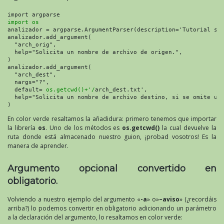
import os
analizador = argparse.ArgumentParser(description='Tutorial sob
analizador.add_argument(

  "arch_orig",

  help="Solicita un nombre de archivo de origen.",

)

analizador.add_argument(

  "arch_dest",

  nargs="?",

  default= 
os.getcwd()+'/
arch_dest.txt',

  help="Solicita un nombre de archivo destino, si se omite uti
)
En color verde resaltamos la añadidura: primero tenemos que importar
la librería
os
. Uno de los métodos es
os.getcwd()
la cual devuelve la
ruta donde está almacenado nuestro guion, ¡probad vosotros! Es la
manera de aprender.
Argumento opcional convertido en
obligatorio.
Volviendo a nuestro ejemplo del argumento «
-a
» o»
–aviso
» (¿recordáis
arriba?) lo podemos convertir en obligatorio adicionando un parámetro
a la declaración del argumento, lo resaltamos en color verde: