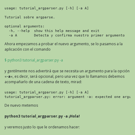
usage: tutorial_argparser.py [-h] [-a A]

Tutorial sobre argparse.

optional arguments:

  -h, --help  show this help message and exit

  -a A        Detecta y confirma nuestro primer argumento
Ahora empezamos a probar el nuevo argumento, se lo pasamos a la
aplicación con el comando
$ python3 tutorial_argparser.py -a
y gentilmente nos advertirá que se necesita un argumento para la opción
«
-a
«, es decir, será opcional, pero una vez que lo llamamos debemos
acompañarlo de una cadena de texto, mirad:
usage: tutorial_argparser.py [-h] [-a A]

tutorial_argparser.py: error: argument -a: expected one argum
De nuevo metemos
python3 tutorial_argparser.py -a ¡Hola!
y veremos justo lo que le ordenamos hacer: