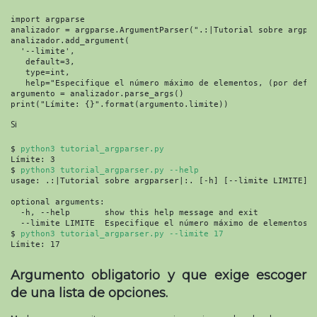
import argparse

analizador = argparse.ArgumentParser(".:|Tutorial sobre argpar
analizador.add_argument(

  '--limite',

   default=3,

   type=int,

   help="Especifique el número máximo de elementos, (por defec
argumento = analizador.parse_args()

print("Límite: {}".format(argumento.limite))
Si
$ 
python3 tutorial_argparser.py
Límite: 3

$ 
python3 tutorial_argparser.py --help
usage: .:|Tutorial sobre argparser|:. [-h] [--limite LIMITE]

optional arguments:

  -h, --help       show this help message and exit

  --limite LIMITE  Especifique el número máximo de elementos, 
$ 
python3 tutorial_argparser.py --limite 17
Límite: 17
Argumento obligatorio y que exige escoger
de una lista de opciones.