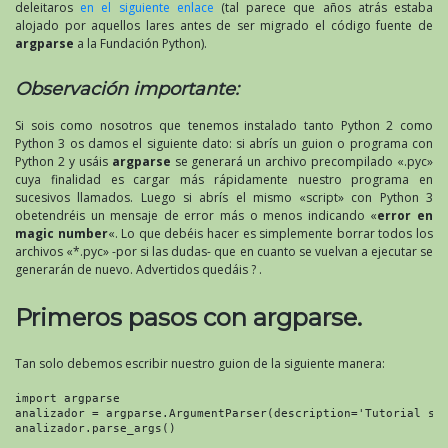
deleitaros
en el siguiente enlace
(tal parece que años atrás estaba
alojado por aquellos lares antes de ser migrado el código fuente de
argparse
a la Fundación Python).
Observación importante:
Si sois como nosotros que tenemos instalado tanto Python 2 como
Python 3 os damos el siguiente dato: si abrís un guion o programa con
Python 2 y usáis
argparse
se generará un archivo precompilado «.pyc»
cuya finalidad es cargar más rápidamente nuestro programa en
sucesivos llamados. Luego si abrís el mismo «script» con Python 3
obetendréis un mensaje de error más o menos indicando «
error en
magic number
«. Lo que debéis hacer es simplemente borrar todos los
archivos «*.pyc» -por si las dudas- que en cuanto se vuelvan a ejecutar se
generarán de nuevo. Advertidos quedáis ? .
Primeros pasos con argparse.
Tan solo debemos escribir nuestro guion de la siguiente manera:
import argparse

analizador = argparse.ArgumentParser(description='Tutorial sob
analizador.parse_args()