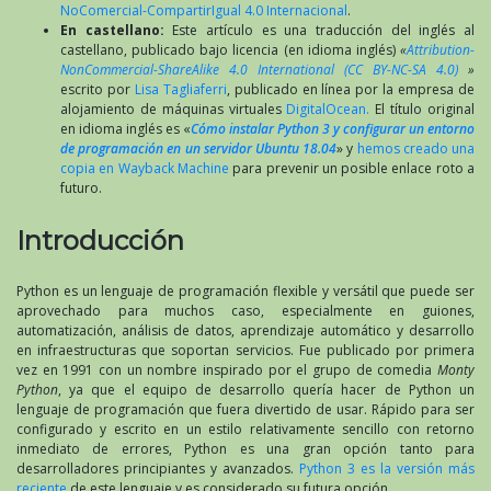
NoComercial-CompartirIgual 4.0 Internacional
.
En castellano:
Este artículo es una traducción del inglés al
castellano, publicado bajo licencia (en idioma inglés)
«
Attribution-
NonCommercial-ShareAlike 4.0 International (CC BY-NC-SA 4.0)
»
escrito por
Lisa Tagliaferri
, publicado en línea por la empresa de
alojamiento de máquinas virtuales
DigitalOcean.
El título original
en idioma inglés es «
Cómo instalar Python 3 y configurar un entorno
de programación en un servidor Ubuntu 18.04
» y
hemos creado una
copia en Wayback Machine
para prevenir un posible enlace roto a
futuro.
Introducción
Python es un lenguaje de programación flexible y versátil que puede ser
aprovechado para muchos caso, especialmente en guiones,
automatización, análisis de datos, aprendizaje automático y desarrollo
en infraestructuras que soportan servicios. Fue publicado por primera
vez en 1991 con un nombre inspirado por el grupo de comedia
Monty
Python
, ya que el equipo de desarrollo quería hacer de Python un
lenguaje de programación que fuera divertido de usar. Rápido para ser
configurado y escrito en un estilo relativamente sencillo con retorno
inmediato de errores, Python es una gran opción tanto para
desarrolladores principiantes y avanzados.
Python 3 es la versión más
reciente
de este lenguaje y es considerado su futura opción.