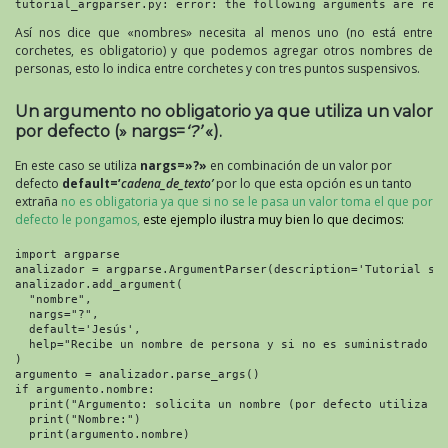
tutorial_argparser.py: error: the following arguments are req
Así nos dice que «nombres» necesita al menos uno (no está entre
corchetes, es obligatorio) y que podemos agregar otros nombres de
personas, esto lo indica entre corchetes y con tres puntos suspensivos.
Un argumento no obligatorio ya que utiliza un valor
por defecto (» nargs=
‘?’
«).
En este caso se utiliza
nargs=»?»
en combinación de un valor por
defecto
default=’
cadena_de_texto’
por lo que esta opción es un tanto
extraña
no es obligatoria ya que si no se le pasa un valor toma el que por
defecto le pongamos,
este ejemplo ilustra muy bien lo que decimos:
import argparse

analizador = argparse.ArgumentParser(description='Tutorial sob
analizador.add_argument(

  "nombre",

  nargs="?",

  default='Jesús',

  help="Recibe un nombre de persona y si no es suministrado ut
)

argumento = analizador.parse_args()

if argumento.nombre:

  print("Argumento: solicita un nombre (por defecto utiliza 'J
  print("Nombre:")

  print(argumento.nombre)