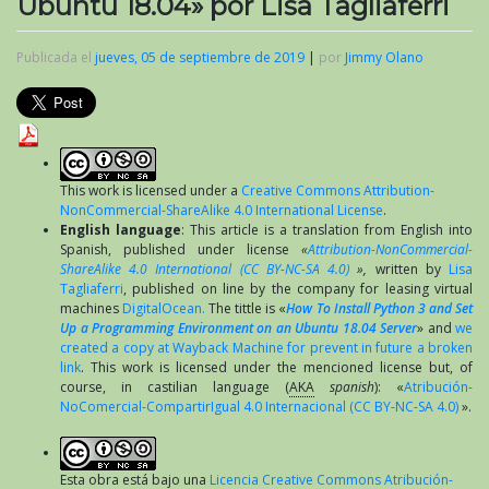
Ubuntu 18.04» por Lisa Tagliaferri
Publicada el
jueves, 05 de septiembre de 2019
|
por
Jimmy Olano
This work is licensed under a
Creative Commons Attribution-
NonCommercial-ShareAlike 4.0 International License
.
English language
: This article is a translation from English into
Spanish, published under license
«
Attribution-NonCommercial-
ShareAlike 4.0 International (CC BY-NC-SA 4.0)
»,
written by
Lisa
Tagliaferri
, published on line by the company for leasing virtual
machines
DigitalOcean.
The tittle is «
How To Install Python 3 and Set
Up a Programming Environment on an Ubuntu 18.04 Server
» and
we
created a copy at Wayback Machine for prevent in future a broken
link
. This work is licensed under the mencioned license but, of
course, in castilian language (
AKA
spanish
): «
Atribución-
NoComercial-CompartirIgual 4.0 Internacional (CC BY-NC-SA 4.0)
».
Esta obra está bajo una
Licencia Creative Commons Atribución-