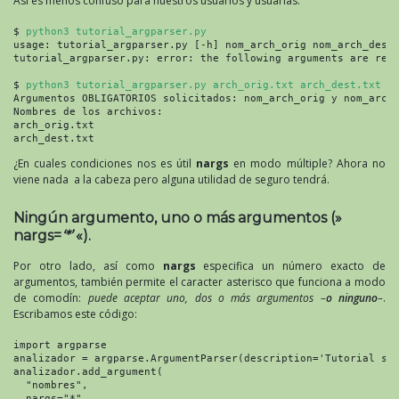
Así es menos confuso para nuestros usuarios y usuarias:
$ 
python3 tutorial_argparser.py
usage: tutorial_argparser.py [-h] nom_arch_orig nom_arch_dest

tutorial_argparser.py: error: the following arguments are requ
$ 
python3 tutorial_argparser.py arch_orig.txt arch_dest.txt
Argumentos OBLIGATORIOS solicitados: nom_arch_orig y nom_arch_
Nombres de los archivos:

arch_orig.txt

arch_dest.txt
¿En cuales condiciones nos es útil
nargs
en modo múltiple? Ahora no
viene nada a la cabeza pero alguna utilidad de seguro tendrá.
Ningún argumento, uno o más argumentos (»
nargs=
‘*’
«).
Por otro lado, así como
nargs
especifica un número exacto de
argumentos, también permite el caracter asterisco que funciona a modo
de comodín:
puede aceptar uno, dos o más argumentos –
o ninguno
–
.
Escribamos este código:
import argparse

analizador = argparse.ArgumentParser(description='Tutorial sob
analizador.add_argument(

  "nombres",

  nargs="*",
