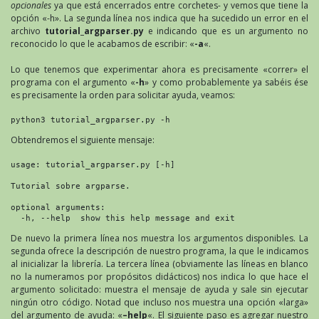
opcionales
ya que está encerrados entre corchetes- y vemos que tiene la
opción «-h». La segunda línea nos indica que ha sucedido un error en el
archivo
tutorial_argparser.py
e indicando que es un argumento no
reconocido lo que le acabamos de escribir: «
-a
«.
Lo que tenemos que experimentar ahora es precisamente «correr» el
programa con el argumento «
-h
» y como probablemente ya sabéis ése
es precisamente la orden para solicitar ayuda, veamos:
python3 tutorial_argparser.py -h
Obtendremos el siguiente mensaje:
usage: tutorial_argparser.py [-h]

Tutorial sobre argparse.

optional arguments:

  -h, --help  show this help message and exit
De nuevo la primera línea nos muestra los argumentos disponibles. La
segunda ofrece la descripción de nuestro programa, la que le indicamos
al inicializar la librería. La tercera línea (obviamente las líneas en blanco
no la numeramos por propósitos didácticos) nos indica lo que hace el
argumento solicitado: muestra el mensaje de ayuda y sale sin ejecutar
ningún otro código. Notad que incluso nos muestra una opción «larga»
del argumento de ayuda: «
–help
«. El siguiente paso es agregar nuestro