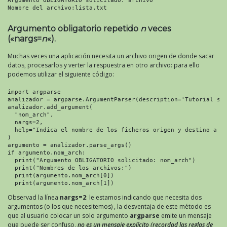
Argumento OBLIGATORIO solicitado: archivo

Nombre del archivo:lista.txt
Argumento obligatorio repetido
n
veces
(«nargs=
n
«).
Muchas veces una aplicación necesita un archivo origen de donde sacar
datos, procesarlos y verter la respuestra en otro archivo: para ello
podemos utilizar el siguiente código:
import argparse

analizador = argparse.ArgumentParser(description='Tutorial sob
analizador.add_argument(

  "nom_arch",

  nargs=2,

  help="Indica el nombre de los ficheros origen y destino a tr
)

argumento = analizador.parse_args()

if argumento.nom_arch:

  print("Argumento OBLIGATORIO solicitado: nom_arch")

  print("Nombres de los archivos:")

  print(argumento.nom_arch[0])

  print(argumento.nom_arch[1])
Observad la línea
nargs=2
: le estamos indicando que necesita dos
argumentos (o los que necesitemos) , la desventaja de este método es
que al usuario colocar un solo argumento
argparse
emite un mensaje
que puede ser confuso,
no es un mensaje explícito (recordad las reglas de