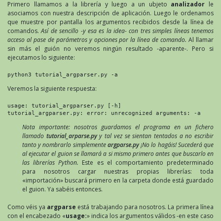
Primero llamamos a la librería y luego a un ubjeto
analizador
le
asociamos con nuestra descripción de aplicación. Luego le ordenamos
que muestre por pantalla los argumentos recibidos desde la línea de
comandos.
Así de sencillo -y esa es la idea- con tres simples líneas tenemos
acceso al pase de parámetros y opciones por la línea de comando.
Al llamar
sin más el guión no veremos ningún resultado -aparente-. Pero si
ejecutamos lo siguiente:
python3 tutorial_argparser.py -a
Veremos la siguiente respuesta:
usage: tutorial_argparser.py [-h]

tutorial_argparser.py: error: unrecognized arguments: -a
Nota importante: nosotros guardamos el programa en un fichero
llamado
tutorial_arparse.py
y tal vez se sientan tentados a no escribir
tanto y nombrarlo simplemente
argparse.py
¡No lo hagáis! Sucederá que
al ejecutar el guion se llamará a si mismo primero antes que buscarlo en
las librerías Python.
Este es el comportamiento predeterminado
para nosotros cargar nuestras propias librerías: toda
«importación» buscará primero en la carpeta donde está guardado
el guion. Ya sabéis entonces.
Como véis ya
argparse
está trabajando para nosotros. La primera línea
con el encabezado «
usage:
» indica los argumentos válidos -en este caso