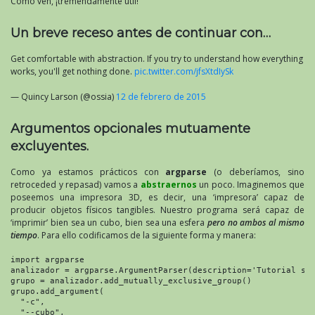
Como ven, ¡tremendamente útil!
Un breve receso antes de continuar con…
Get comfortable with abstraction. If you try to understand how everything
works, you'll get nothing done.
pic.twitter.com/jfsXtdIySk
— Quincy Larson (@ossia)
12 de febrero de 2015
Argumentos opcionales mutuamente
excluyentes.
Como ya estamos prácticos con
argparse
(o deberíamos, sino
retroceded y repasad) vamos a
abstraernos
un poco. Imaginemos que
poseemos una impresora 3D, es decir, una ‘impresora’ capaz de
producir objetos físicos tangibles. Nuestro programa será capaz de
‘imprimir’ bien sea un cubo, bien sea una esfera
pero no ambos al mismo
tiempo
. Para ello codificamos de la siguiente forma y manera:
import argparse

analizador = argparse.ArgumentParser(description='Tutorial sob
grupo = analizador.add_mutually_exclusive_group()

grupo.add_argument(

  "-c",

  "--cubo",
