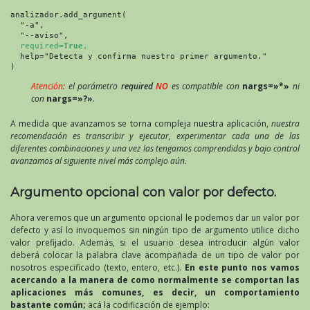
analizador.add_argument(

  "-a",

  "--aviso",

required=
True
,
  help="Detecta y confirma nuestro primer argumento."

)
Atención
: el parámetro
required
NO
es compatible con
nargs=»*»
ni
con
nargs=»?»
.
A medida que avanzamos se torna compleja nuestra aplicación,
nuestra
recomendación es transcribir y ejecutar, experimentar cada una de las
diferentes combinaciones y una vez las tengamos comprendidas y bajo control
avanzamos al siguiente nivel más complejo aún.
Argumento opcional con valor por defecto.
Ahora veremos que un argumento opcional le podemos dar un valor por
defecto y así lo invoquemos sin ningún tipo de argumento utilice dicho
valor prefijado. Además, si el usuario desea introducir algún valor
deberá colocar la palabra clave acompañada de un tipo de valor por
nosotros especificado (texto, entero, etc.).
En este punto nos vamos
acercando a la manera de como normalmente se comportan las
aplicaciones más comunes, es decir, un comportamiento
bastante común;
acá la codificación de ejemplo: