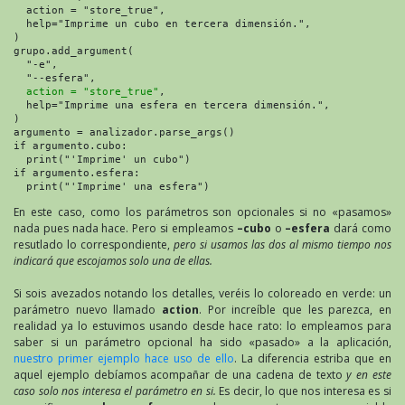
  action = "store_true",

  help="Imprime un cubo en tercera dimensión.",

)

grupo.add_argument(

  "-e",

  "--esfera",

action = "store_true"
,

  help="Imprime una esfera en tercera dimensión.",

)

argumento = analizador.parse_args()

if argumento.cubo:

  print("'Imprime' un cubo")

if argumento.esfera:

  print("'Imprime' una esfera")
En este caso, como los parámetros son opcionales si no «pasamos»
nada pues nada hace. Pero si empleamos
–cubo
o
–esfera
dará como
resutlado lo correspondiente,
pero si usamos las dos al mismo tiempo nos
indicará que escojamos solo una de ellas.
Si sois avezados notando los detalles, veréis lo coloreado en verde: un
parámetro nuevo llamado
action
. Por increíble que les parezca, en
realidad ya lo estuvimos usando desde hace rato: lo empleamos para
saber si un parámetro opcional ha sido «pasado» a la aplicación,
nuestro primer ejemplo hace uso de ello
. La diferencia estriba que en
aquel ejemplo debíamos acompañar de una cadena de texto
y en este
caso solo nos interesa el parámetro en si.
Es decir, lo que nos interesa es si