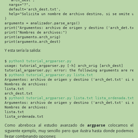
  "arch_dest",

  nargs="?",

  default='arch_dest.txt',

  help="Solicita un nombre de archivo destino, si se omite uti
)

argumento = analizador.parse_args()

print("Argumentos: archivo de origen y destino ('arch_det.txt'
print("Nombres de archivos:")

print(argumento.arch_orig)

print(argumento.arch_dest)
Y esta sería la salida:
$ 
python3 tutorial_argparser.py
usage: tutorial_argparser.py [-h] arch_orig [arch_dest]

tutorial_argparser.py: error: the following arguments are requ
$ 
python3 tutorial_argparser.py lista.txt
Argumentos: archivo de origen y destino ('arch_det.txt' si se 
Nombres de archivos:

lista.txt

arch_dest.txt

$ 
python3 tutorial_argparser.py lista.txt lista_ordenada.txt
Argumentos: archivo de origen y destino ('arch_det.txt' si se 
Nombres de archivos:

lista.txt

lista_ordenada.txt
Como abreboca al estudio avanzado de
argparse
colocamos el
siguiente ejemplo, muy sencillo pero que ilustra hasta donde podemos
llegar combinando opciones: