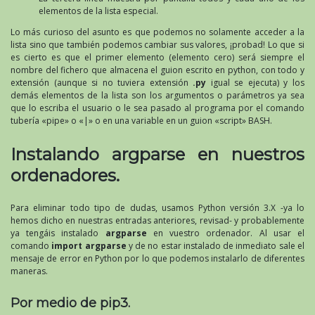
elementos de la lista especial.
Lo más curioso del asunto es que podemos no solamente acceder a la
lista sino que también podemos cambiar sus valores, ¡probad! Lo que si
es cierto es que el primer elemento (elemento cero) será siempre el
nombre del fichero que almacena el guion escrito en python, con todo y
extensión (aunque si no tuviera extensión
.py
igual se ejecuta) y los
demás elementos de la lista son los argumentos o parámetros ya sea
que lo escriba el usuario o le sea pasado al programa por el comando
tubería «pipe» o «|» o en una variable en un guion «script» BASH.
Instalando argparse en nuestros
ordenadores.
Para eliminar todo tipo de dudas, usamos Python versión 3.X -ya lo
hemos dicho en nuestras entradas anteriores, revisad- y probablemente
ya tengáis instalado
argparse
en vuestro ordenador. Al usar el
comando
import argparse
y de no estar instalado de inmediato sale el
mensaje de error en Python por lo que podemos instalarlo de diferentes
maneras.
Por medio de pip3.