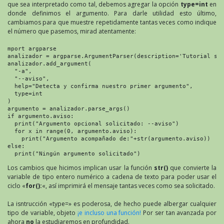
que sea interpretado como tal, debemos agregar la opción
type=int
en
donde definimos el argumento. Para darle utilidad esto último,
cambiamos para que muestre repetidamente tantas veces como indique
el número que pasemos, mirad atentamente:
mport argparse

analizador = argparse.ArgumentParser(description='Tutorial sob
analizador.add_argument(

  "-a",

  "--aviso",

  help="Detecta y confirma nuestro primer argumento",

  type=int

)

argumento = analizador.parse_args()

if argumento.aviso:

  print("Argumento opcional solicitado: --aviso")

  for x in range(0, argumento.aviso):

    print("Argumento acompañado de:"+str(argumento.aviso))

else:

  print("Ningún argumento solicitado")
Los cambios que hicimos implican usar la función
str()
que convierte la
variable de tipo entero numérico a cadena de texto para poder usar el
ciclo «
for():
«, así imprimirá el mensaje tantas veces como sea solicitado.
La isntrucción «type=» es poderosa, de hecho puede albergar cualquier
tipo de variable, objeto
¡e incluso una función!
Por ser tan avanzada por
ahora
no
la estudiaremos en profundidad.