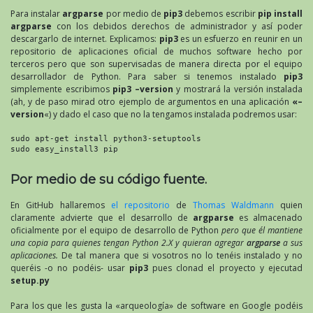
Para instalar
argparse
por medio de
pip3
debemos escribir
pip install
argparse
con los debidos derechos de administrador y así poder
descargarlo de internet. Explicamos:
pip3
es un esfuerzo en reunir en un
repositorio de aplicaciones oficial de muchos software hecho por
terceros pero que son supervisadas de manera directa por el equipo
desarrollador de Python. Para saber si tenemos instalado
pip3
simplemente escribimos
pip3 –version
y mostrará la versión instalada
(ah, y de paso mirad otro ejemplo de argumentos en una aplicación
«–
version
«) y dado el caso que no la tengamos instalada podremos usar:
sudo apt-get install python3-setuptools

sudo easy_install3 pip
Por medio de su código fuente.
En GitHub hallaremos
el repositorio
de
Thomas Waldmann
quien
claramente advierte que el desarrollo de
argparse
es almacenado
oficialmente por el equipo de desarrollo de Python
pero que él mantiene
una copia para quienes tengan Python 2.X y quieran agregar
argparse
a sus
aplicaciones.
De tal manera que si vosotros no lo tenéis instalado y no
queréis -o no podéis- usar
pip3
pues clonad el proyecto y ejecutad
setup.py
Para los que les gusta la «arqueología» de software en Google podéis