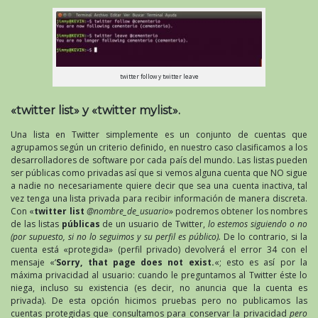
twitter follow y twitter leave
«twitter list» y «twitter mylist».
Una lista en Twitter simplemente es un conjunto de cuentas que
agrupamos según un criterio definido, en nuestro caso clasificamos a los
desarrolladores de software por cada país del mundo. Las listas pueden
ser públicas como privadas así que si vemos alguna cuenta que NO sigue
a nadie no necesariamente quiere decir que sea una cuenta inactiva, tal
vez tenga una lista privada para recibir información de manera discreta.
Con «
twitter list
@nombre_de_usuario
» podremos obtener los nombres
de las listas
públicas
de un usuario de Twitter,
lo estemos siguiendo o no
(por supuesto, si no lo seguimos y su perfil es público).
De lo contrario, si la
cuenta está «protegida» (perfil privado) devolverá el error 34 con el
mensaje «‘
Sorry, that page does not exist.
«; esto es así por la
máxima privacidad al usuario: cuando le preguntamos al Twitter éste lo
niega, incluso su existencia (es decir, no anuncia que la cuenta es
privada). De esta opción hicimos pruebas pero no publicamos las
cuentas protegidas que consultamos para conservar la privacidad
pero