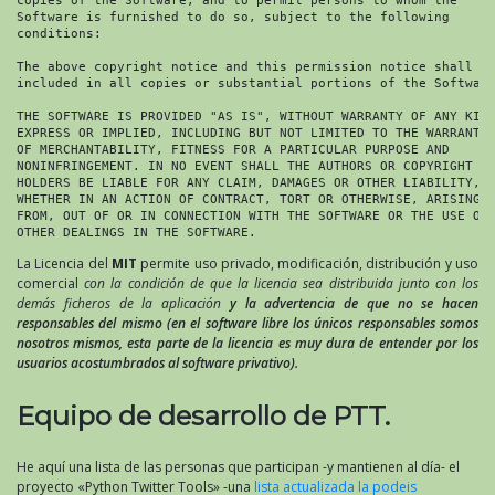
Software is furnished to do so, subject to the following

conditions:

The above copyright notice and this permission notice shall be
included in all copies or substantial portions of the Software
THE SOFTWARE IS PROVIDED "AS IS", WITHOUT WARRANTY OF ANY KIND
EXPRESS OR IMPLIED, INCLUDING BUT NOT LIMITED TO THE WARRANTIE
OF MERCHANTABILITY, FITNESS FOR A PARTICULAR PURPOSE AND

NONINFRINGEMENT. IN NO EVENT SHALL THE AUTHORS OR COPYRIGHT

HOLDERS BE LIABLE FOR ANY CLAIM, DAMAGES OR OTHER LIABILITY,

WHETHER IN AN ACTION OF CONTRACT, TORT OR OTHERWISE, ARISING

FROM, OUT OF OR IN CONNECTION WITH THE SOFTWARE OR THE USE OR

OTHER DEALINGS IN THE SOFTWARE.
La Licencia del
MIT
permite uso privado, modificación, distribución y uso
comercial
con la condición de que la licencia sea distribuida junto con los
demás ficheros de la aplicación
y la advertencia de que no se hacen
responsables del mismo (en el software libre los únicos responsables somos
nosotros mismos, esta parte de la licencia es muy dura de entender por los
usuarios acostumbrados al software privativo).
Equipo de desarrollo de PTT.
He aquí una lista de las personas que participan -y mantienen al día- el
proyecto «Python Twitter Tools» -una
lista actualizada la podeis