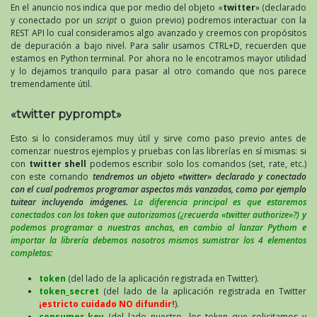
En el anuncio nos indica que por medio del objeto «
twitter
» (declarado
y conectado por un
script
o guion previo) podremos interactuar con la
REST API lo cual consideramos algo avanzado y creemos con propósitos
de depuración a bajo nivel. Para salir usamos CTRL+D, recuerden que
estamos en Python terminal. Por ahora no le encotramos mayor utilidad
y lo dejamos tranquilo para pasar al otro comando que nos parece
tremendamente útil.
«twitter pyprompt»
Esto si lo consideramos muy útil y sirve como paso previo antes de
comenzar nuestros ejemplos y pruebas con las librerías en sí mismas: si
con
twitter shell
podemos escribir solo los comandos (set, rate, etc.)
con este comando
tendremos un objeto «twitter» declarado y conectado
con el cual podremos programar aspectos más vanzados, como por ejemplo
tuitear incluyendo imágenes.
La diferencia principal es que estaremos
conectados con los token que autorizamos (¿recuerda «twitter authorize»?) y
podemos programar a nuestras anchas, en cambio al lanzar Pythom e
importar la librería debemos nosotros mismos sumistrar los 4 elementos
completos:
token
(del lado de la aplicación registrada en Twitter).
token_secret
(del lado de la aplicación registrada en Twitter
¡estricto cuidado NO difundir!
).
consumer_key
(del lado nuestro, los token que solicitamos y