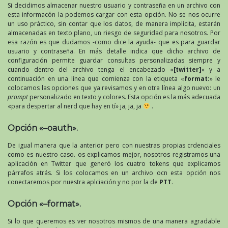
Si decidimos almacenar nuestro usuario y contraseña en un archivo con
esta informacón la podemos cargar con esta opción. No se nos ocurre
un uso práctico, sin contar que los datos, de manera implícita, estarán
almacenadas en texto plano, un riesgo de seguridad para nosotros. Por
esa razón es que dudamos -como dice la ayuda- que es para guardar
usuario y contraseña. En más detalle indica que dicho archivo de
configuración permite guardar consultas personalizadas siempre y
cuando dentro del archivo tenga el encabezado «
[twitter]
» y a
continuación en una línea que comienza con la etiqueta «
format:
» le
colocamos las opciones que ya revisamos y en otra línea algo nuevo: un
prompt
personalizado en texto y colores. Esta opción es la más adecuada
«para despertar al nerd que hay en tí» ja, ja, ja
.
Opción «–oauth».
De igual manera que la anterior pero con nuestras propias crdenciales
como es nuestro caso. os explicamos mejor, nosotros registramos una
aplicación en Twitter que generó los cuatro tokens que explicamos
párrafos atrás. Si los colocamos en un archivo ocn esta opción nos
conectaremos por nuestra aplciación y no por la de
PTT
.
Opción «–format».
Si lo que queremos es ver nosotros mismos de una manera agradable