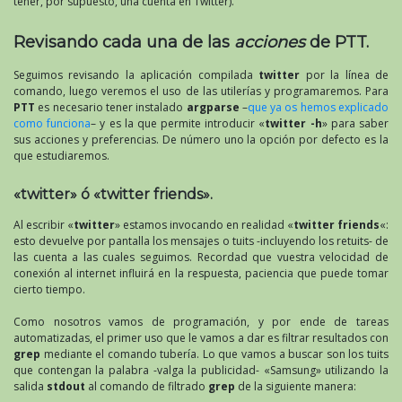
tener, por supuesto, una cuenta en Twitter).
Revisando cada una de las
acciones
de PTT.
Seguimos revisando la aplicación compilada
twitter
por la línea de
comando, luego veremos el uso de las utilerías y programaremos. Para
PTT
es necesario tener instalado
argparse
–
que ya os hemos explicado
como funciona
– y es la que permite introducir «
twitter -h
» para saber
sus acciones y preferencias. De número uno la opción por defecto es la
que estudiaremos.
«twitter» ó «twitter friends».
Al escribir «
twitter
» estamos invocando en realidad «
twitter friends
«:
esto devuelve por pantalla los mensajes o tuits -incluyendo los retuits- de
las cuenta a las cuales seguimos. Recordad que vuestra velocidad de
conexión al internet influirá en la respuesta, paciencia que puede tomar
cierto tiempo.
Como nosotros vamos de programación, y por ende de tareas
automatizadas, el primer uso que le vamos a dar es filtrar resultados con
grep
mediante el comando tubería. Lo que vamos a buscar son los tuits
que contengan la palabra -valga la publicidad- «Samsung» utilizando la
salida
stdout
al comando de filtrado
grep
de la siguiente manera: