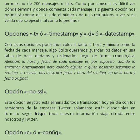
un maximo de 200 mensajes o tuits. Como por consola es difícil ver
dónde termina y dónde comienza cada mensaje la siguiente opción nos
permitirá contar de lo lindo el número de tuits retribuidos a ver si es
verda que se ejecuta tal como lo pedimos.
Opciones «-t» ó «–timestamp» y «-d» ó «–datestamp».
Con estas opciones podremos colocar tanto la hora y minuto como la
fecha de cada mensaje, algo útil si queremos guardar los datos en una
tabla de base dedatos y ordenarlos luego de forma cronológica.
Atención: la hora y fecha de cada mensaje es, por supuesto, cuando lo
emitieron originalmente pero cuando alguien a quien nosotros seguimos lo
retuitea -o reenvía- nos mostrará fecha y hora del retuiteo, no de la hora y
fecha original.
Opción «–no-ssl».
Esta opción
de facto
está eliminada: toda transacción hoy en día con los
servidores de la empresa Twitter solamente están disponibles en
formato segor
https
: toda nuestra información viaja cifrada entre
nosotros y Twitter.
Opción «c» ó «–config».