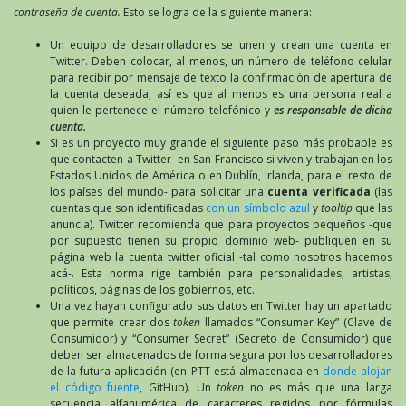
contraseña de cuenta.
Esto se logra de la siguiente manera:
Un equipo de desarrolladores se unen y crean una cuenta en
Twitter. Deben colocar, al menos, un número de teléfono celular
para recibir por mensaje de texto la confirmación de apertura de
la cuenta deseada, así es que al menos es una persona real a
quien le pertenece el número telefónico y
es responsable de dicha
cuenta.
Si es un proyecto muy grande el siguiente paso más probable es
que contacten a Twitter -en San Francisco si viven y trabajan en los
Estados Unidos de América o en Dublín, Irlanda, para el resto de
los países del mundo- para solicitar una
cuenta verificada
(las
cuentas que son identificadas
con un símbolo azul
y
tooltip
que las
anuncia). Twitter recomienda que para proyectos pequeños -que
por supuesto tienen su propio dominio web- publiquen en su
página web la cuenta twitter oficial -tal como nosotros hacemos
acá-. Esta norma rige también para personalidades, artistas,
políticos, páginas de los gobiernos, etc.
Una vez hayan configurado sus datos en Twitter hay un apartado
que permite crear dos
token
llamados “Consumer Key” (Clave de
Consumidor) y “Consumer Secret” (Secreto de Consumidor) que
deben ser almacenados de forma segura por los desarrolladores
de la futura aplicación (en PTT está almacenada en
donde alojan
el código fuente
, GitHub). Un
token
no es más que una larga
secuencia alfanumérica de caracteres regidos por fórmulas