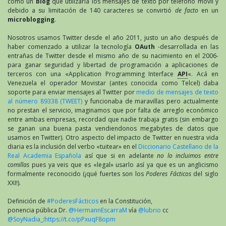
como un
blog
que utilizaría los mensajes de texto por teléfono móvil y
debido a su limitación de 140 caracteres se convirtió
de facto
en un
microblogging
.
Nosotros usamos Twitter desde el año 2011, justo un año después de
haber comenzado a utilizar la tecnología
OAuth
-desarrollada en las
entrañas de Twitter desde el mismo año de su nacimiento en el 2006-
para ganar seguridad y libertad de programación a aplicaciones de
terceros con una «Application Programming Interface
API
«. Acá en
Venezuela el operador Movistar (antes conocida como Telcel) daba
soporte para enviar mensajes al Twitter por
medio de mensajes de texto
al número 89338 (TWEET)
y funcionaba de maravillas pero actualmente
no prestan el servicio, imaginamos que por falta de arreglo económico
entre ambas empresas, recordad que nadie trabaja gratis (sin embargo
se ganan una buena pasta vendiendonos megabytes de datos que
usamos en Twitter). Otro aspecto del impacto de Twitter en nuestra vida
diaria es la inclusión del verbo «tuitear» en el
Diccionario Castellano de la
Real Academia Española
así que si en adelante
no lo incluimos entre
comillas
pues ya veis que es «legal» usarlo así ya que es un anglicismo
formalmente reconocido (¡qué fuertes son los
Poderes Fácticos
del siglo
XXI!).
Definición de
#PoderesFácticos
en la Constitución,
ponencia pública Dr.
@HermannEscarraM
vía
@lubrio
cc
@SoyNadia_
:
https://t.co/pPxuqF8opm