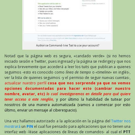
Authorise Command-line Tool to use your account?
Notad que la página web es segura, «candado verde» (si no hemos
iniciado sesión e Twitter, pues ingresad y la página se redirige) y que nos
explica brevemente que accederá a leer los tuits que publican a quienes
seguimos -esto es conocido como
línea de tiempo
o
«timeline»
en inglés-,
ver la lista de quienes seguimos -y el permiso de seguir nuevas cuentas-,
actualizar nuestro perfil
cosa que nos sorprende ya que no vemos
opciones documentadas para hacer esto (cambiar nuestro
nombre, avatar, etc)
lo cual investigaremos en detalle para qué quiere
tener acceso a este renglón,
y por último la habilidad de tuitear por
nosotros de una manera automatizada (vamos a comenzar por esto
último, enviar un mensaje al ciberespacio).
Una vez hallamos autorizado a la aplicación en la página del
Twitter nos
mostrará
un
PIN
el cual fue pensado para aplicaciones que no tienen una
interfaz web -léase aplicaciones de líneas de comandos- al cual el
PTT