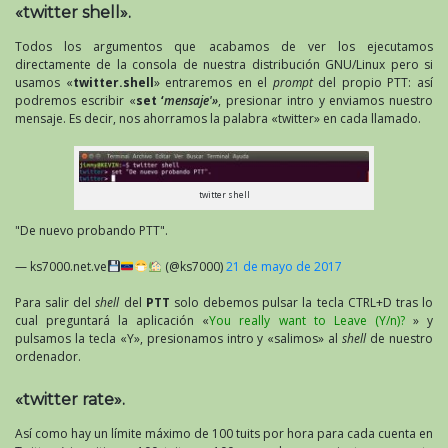
«twitter shell».
Todos los argumentos que acabamos de ver los ejecutamos
directamente de la consola de nuestra distribución GNU/Linux pero si
usamos «
twitter.shell
» entraremos en el
prompt
del propio PTT: así
podremos escribir «
set ‘
mensaje'»
, presionar intro y enviamos nuestro
mensaje. Es decir, nos ahorramos la palabra «twitter» en cada llamado.
twitter shell
"De nuevo probando PTT".
— ks7000.net.ve
(@ks7000)
21 de mayo de 2017
Para salir del
shell
del
PTT
solo debemos pulsar la tecla CTRL+D tras lo
cual preguntará la aplicación «
You really want to Leave (Y/n)?
» y
pulsamos la tecla «Y», presionamos intro y «salimos» al
shell
de nuestro
ordenador.
«twitter rate».
Así como hay un límite máximo de 100 tuits por hora para cada cuenta en