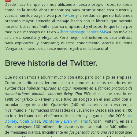
Desde hace tiempo venimos utilizando nuestro propio robot (o «bot»
como es la moda ahora mentarlos) para promocionar esta nuestra y
vuestra humilde página web por
Twitter
y la verdad es que no habíamos
prestado mayor atención al trabajo hecho con la librería que permite
hacerlo. Utilizamos Twitter por su simplicidad y el soporte que tenía por
medio de mensajes de texto «
Short Message Service SMS
«a los móviles
celulares: sencillo y elegante. Pero mejor estructuremos esta entrada
para explicaros (y compartir) nuestro conocimento acerca del tema
¡Vengan con nosotros en este nuevo registro en la bitácora!
Breve historia del Twitter.
Que no os vamos a aburrir mucho con esto, pero por algo se empieza.
Como preludio consideramos justo reconocer que los creadores de
Twitter
debe haberse inspirado en algún momento en el famoso protocolo de
comunicaciones llamado «Internet Relay Chat IRC»
el cual fue creado en
1988 por Jarkko Oikarinen y que tuvo su apogeo en el año 2004 con el
popular juego de acción QuakeNet (240 mil usuarios -solo esa red, a
nivel mundial hay muchas otras redes de usuarios-). Desde ese año el
IRC
ha ido declinando en el número de usuarios y llegado el año 2006
Jack
Dorsey
,
Noah Glass
,
Biz Stone
y
Evan Williams
fundan Twitter y en seis
años consiguen 100 millones de usuarios que «tuiteaban» 340 millones
de mensajes diarios. Inicialmente
no fue pensada como una red social
sino