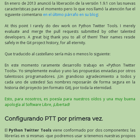
En enero de 2013 anunció la liberación de la versión 1.9.1 con las nuevas
características para el momento pero lo que nos llamó la atención fue el
siguiente comentario
en el último párrafo en su blog
:
At this point I rarely do dev work on Python Twitter Tools. I merely
evaluate and merge the pull requests submitted by other talented
developers. A great big thank you to all of them! Their names reside
safely in the Git project history, for all eternity.
Que traducido al castellano sería más o menos lo siguiente:
En este momento raramente desarrollo trabajo en «Python Twitter
Tools». Yo simplemente evaluo y uno las propuestas enviadas por otros
talentosos programadores. ¡Un grandioso agradecimiento a todos y
cada uno de ustedes! Sus nombres reposarán de forma segura en la
historia del proyecto (en formato Git), por toda la eternidad.
Esto, para nosotros, es poesía para nuestros oídos y una muy buena
apología al Software Libre, ¡Libertad!
Configurando PTT por primera vez.
El
Python Twitter Tools
viene conformado por dos componentes: las
librerías en si mismas -que podremos usar si tenemos nuestras propios