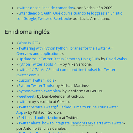
«
twitter desde línea de comandos
» por Nacho, año 2009.
«
Entendiendo OAuth: Qué ocurre cuando te loggeas en un sitio
con Google, Twitter o Facebook
» por Lucila Armentano.
En idioma inglés:
«
What is IRC?
«.
«
Twittering with Python Python libraries for the Twitter API:
Overview and applications
«.
«
Update Your Twitter Status Remotely Using PHP
» by
David Walsh
.
«
Python Twitter Tools PTT
» by Mike Verdone.
«
twitter 1.17.1 An API and command-line toolset for Twitter
(twitter.com)
«
«
Custom Twitter Tools
«.
«
Python Twitter Tools
» by Michael Martinez.
«
python-twitter-examples
» by Ideoforms at GitHub.
«
weetweet
» by DarkDefender at GitHub.
«
twitter
» by sixsohsix at GitHub.
«
Twitter Service Tweetgif Hacked, Time to Prune Your Twitter
Apps
» by Whitson Gordon.
«
PIN-based authorization
» at Twitter.
«
Twitter alerts: how to integrate
Pandora FMS
alerts with Twitter
»
por Antonio Sánchez Canales.