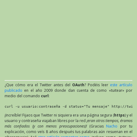
¿Que cómo era el Twitter antes del
OAuth
? Podéis leer
este artículo
publicado
en el año 2009 donde dan cuenta de como «tuitear» por
medio del comando
curl
:
curl -u usuario:contraseña -d status="Tu mensaje" http://twit
¡Increíble! Fijaos que Twitter ni siquiera era una página segura (
https
) y el
usuario y contraseña viajaban libres por la red
¡eran otros tiempos, éramos
más confiados (y con menos preocupaciones)!
(Gracias
Nacho
por tu
explicación, como veís 8 años después tus palabras aún resuenan en el