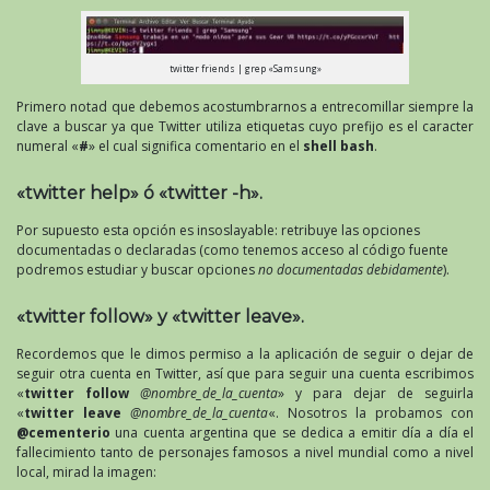
twitter friends | grep «Samsung»
Primero notad que debemos acostumbrarnos a entrecomillar siempre la
clave a buscar ya que Twitter utiliza etiquetas cuyo prefijo es el caracter
numeral «
#
» el cual significa comentario en el
shell bash
.
«twitter help» ó «twitter -h».
Por supuesto esta opción es insoslayable: retribuye las opciones
documentadas o declaradas (como tenemos acceso al código fuente
podremos estudiar y buscar opciones
no documentadas debidamente
).
«twitter follow» y «twitter leave».
Recordemos que le dimos permiso a la aplicación de seguir o dejar de
seguir otra cuenta en Twitter, así que para seguir una cuenta escribimos
«
twitter follow
@nombre_de_la_cuenta
» y para dejar de seguirla
«
twitter leave
@nombre_de_la_cuenta
«. Nosotros la probamos con
@cementerio
una cuenta argentina que se dedica a emitir día a día el
fallecimiento tanto de personajes famosos a nivel mundial como a nivel
local, mirad la imagen: