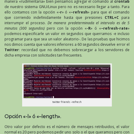
manera «rudimentaria» bien pensamos agregar el comando al
crontab
de nuestro sistema GNU/Linux pero no es necesario llegar a tanto. Para
ello contamos con la opción «
-r
» ó «
–refresh
» para que el comando
que corriendo indefinidamente hasta que presiones
CTRL+C
para
interrumpir el proceso.
De manera predeterminada el intervalo es de 5
minutos (300 segundos)
pero con la opción «
-R
» ó «
–refresh-rate
»
podemos especificarle un valor en segundos que querramos -e incluso
programar para que sea un valor aleatorio-. De las pruebas que hicimos
nos dimos cuenta que valores inferiores a 60 segundos devuelve error el
Twitter
: recordad que no debemos sobrecargar a los servidores de
dicha empresa con solicitudes tan frecuentes.
twitter friends –refresh
Opción «-l» ó «–length».
Otro valor por defecto es el número de mensajes retribuidos, el valor
normal es 20 pero podemos pedir uno solo o el que queramos pero con