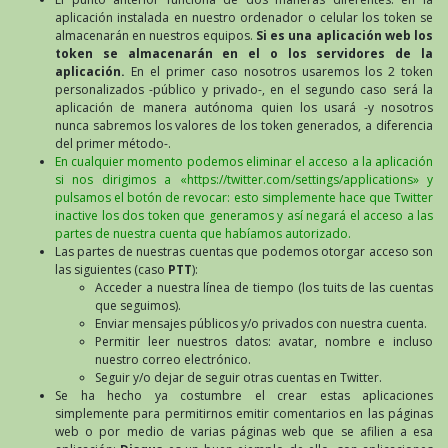
aplicación instalada en nuestro ordenador o celular los token se
almacenarán en nuestros equipos.
Si es una aplicación web los
token se almacenarán en el o los servidores de la
aplicación.
En el primer caso nosotros usaremos los 2 token
personalizados -público y privado-, en el segundo caso será la
aplicación de manera autónoma quien los usará -y nosotros
nunca sabremos los valores de los token generados, a diferencia
del primer método-.
En cualquier momento podemos eliminar el acceso a la aplicación
si nos dirigimos a «https://twitter.com/settings/applications» y
pulsamos el botón de revocar: esto simplemente hace que Twitter
inactive los dos token que generamos y así negará el acceso a las
partes de nuestra cuenta que habíamos autorizado.
Las partes de nuestras cuentas que podemos otorgar acceso son
las siguientes (caso
PTT
):
Acceder a nuestra línea de tiempo (los tuits de las cuentas
que seguimos).
Enviar mensajes públicos y/o privados con nuestra cuenta.
Permitir leer nuestros datos: avatar, nombre e incluso
nuestro correo electrónico.
Seguir y/o dejar de seguir otras cuentas en Twitter.
Se ha hecho ya costumbre el crear estas aplicaciones
simplemente para permitirnos emitir comentarios en las páginas
web o por medio de varias páginas web que se afilien a esa