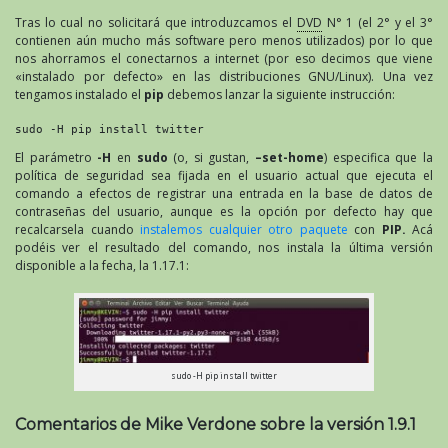
Tras lo cual no solicitará que introduzcamos el
DVD
N° 1 (el 2° y el 3°
contienen aún mucho más software pero menos utilizados) por lo que
nos ahorramos el conectarnos a internet (por eso decimos que viene
«instalado por defecto» en las distribuciones GNU/Linux). Una vez
tengamos instalado el
pip
debemos lanzar la siguiente instrucción:
sudo -H pip install twitter
El parámetro
-H
en
sudo
(o, si gustan,
–set-home
) especifica que la
política de seguridad sea fijada en el usuario actual que ejecuta el
comando a efectos de registrar una entrada en la base de datos de
contraseñas del usuario, aunque es la opción por defecto hay que
recalcarsela cuando
instalemos cualquier otro paquete
con
PIP.
Acá
podéis ver el resultado del comando, nos instala la última versión
disponible a la fecha, la 1.17.1:
sudo -H pip install twitter
Comentarios de Mike Verdone sobre la versión 1.9.1