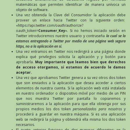
matemáticas que permiten identificar de manera unívoca un
objeto de software.
Una vez obtenida la Clave del Consumidor la aplicación debe
proveer un enlace hacia Twitter con la siguiente orden:
«https://api.twitter.com/oauth/authorize?
oauth_token=
Consumer_Key
». Si no hemos iniciado sesión en
Twitter introduciremos nuestro usuario y contraseña
la cual se la
estamos entregando a Twitter por medio de una página web segura
https, no a la aplicación en sí.
Una vez entramos en Twitter nos redirigirá a una página donde
explica qué privilegios solicita la aplicación y y botón para
aprobarla.
Muy importante que leamos bien que derechos
de acceso otorgamos, si estamos de acuerdo le damos
aceptar.
Una vez que aprobamos Twitter genera a su vez otros dos token
que son enviados a la aplicación que desea acceder a ciertos
elementos de nuestra cuenta. Si la aplicación web está instalada
en nuestro ordenador o dispositivo móvil por medio de un PIN
que nos muestra Twitter por pantalla lo copiaremos y
suministraremos a la aplicación para que ella obtenga por sus
propios medios los dos token
personalizados para nosotros
y
procederá a guardar en nuestra máquina. Si es una aplicación
web se redirijirá la página y obtendrá ella misma los dos token
necesarios.
El punto anterior funciona de dos maneras diferentes: en la