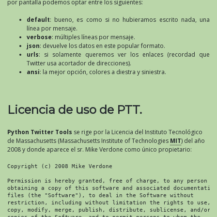
por pantalla podemos optar entre los siguientes:
default
: bueno, es como si no hubieramos escrito nada, una
línea por mensaje.
verbose
: múltiples líneas por mensaje.
json
: devuelve los datos en este popular formato.
urls
: si solamente queremos ver los enlaces (recordad que
Twitter usa acortador de direcciones).
ansi
: la mejor opción, colores a diestra y siniestra.
Licencia de uso de PTT.
Python Twitter Tools
se rige por la Licencia del Instituto Tecnológico
de Massachusetts (Massachusetts Institute of Technologies
MIT
) del año
2008 y donde aparece el sr. Mike Verdone como único propietario:
Copyright (c) 2008 Mike Verdone

Permission is hereby granted, free of charge, to any person

obtaining a copy of this software and associated documentation
files (the "Software"), to deal in the Software without

restriction, including without limitation the rights to use,

copy, modify, merge, publish, distribute, sublicense, and/or s
copies of the Software, and to permit persons to whom the
