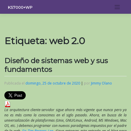
Saltar
KS7000+WP
al
contenido
Etiqueta:
web 2.0
Diseño de sistemas web y sus
fundamentos
Publicada el
domingo, 25 de octubre de 2020
|
por
Jimmy Olano
La arquitectura cliente-servidor sigue ahora más vigente que nunca pero ya
no es más como la conocimos en el siglo pasado. Ahora, en busca de la
universalización de plataformas (Unix, GNU/Linux, Android, MS Windows, Mac
OS, etc. ) debemos programar con nuevos paradigmas impuestos por el padre
de la web,
Sir Tim Berners Lee
. ¡Sirva entonces esta entrada en el blog para