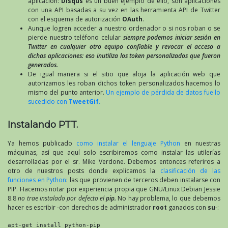
aplicación:
Disqus
es un buen ejemplo de ello, son aplicaciones
con una API basadas a su vez en las herramienta API de Twitter
con el esquema de autorización
OAuth
.
Aunque logren acceder a nuestro ordenador o si nos roban o se
pierde nuestro teléfono celular
siempre podemos iniciar sesión en
Twitter en cualquier otro equipo confiable y revocar el acceso a
dichas aplicaciones: eso inutiliza los token personalizados que fueron
generados.
De igual manera si el sitio que aloja la aplicación web que
autorizamos les roban dichos token personalizados hacemos lo
mismo del punto anterior.
Un ejemplo de pérdida de datos fue lo
sucedido con
TweetGif.
Instalando PTT.
Ya hemos publicado
como instalar el lenguaje Python
en nuestras
máquinas, así que aquí solo escribiremos como instalar las utilerías
desarrolladas por el sr. Mike Verdone. Debemos entonces referiros a
otro de nuestros posts donde explicamos la
clasificación de las
funciones en Python
: las que provienen de terceros deben instalarse con
PIP. Hacemos notar por experiencia propia que GNU/Linux Debian Jessie
8.8
no trae instalado por defecto el
pip.
No hay problema, lo que debemos
hacer es escribir -con derechos de administrador
root
ganados con
su
-:
apt-get install python-pip