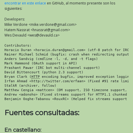
encontrar en este enlace
en GitHub, al momento presente son los
siguientes:
Developers:
Mike Verdone <mike.verdone@gmail.com>
Hatem Nassrat <hnassrat@gmail.com>
Wes Devauld <wes@devauld.ca>
Contributors:

Horacio Duran <horacio.duran@gmail.com> (utf-8 patch for IRC b
Rainer Michael Schmid (bugfix: crash when redirecting output t
Anders Sandvig (cmdline -l, -d, and -t flags)

Mark Hammond (OAuth support in API)

Prashant Pawar (IRC bot multi-channel support)

David Bittencourt (python 2.3 support)

Bryan Clark (
HTTP
 encoding bugfix, improved exception logging)
Irfan Ahmad <http://twitter.com/erfaan> (Fixed #91 rate limit 
StalkR (archiver, follow)

Matthew Cengia <mattcen> (DM support, ISO timezone support, mo
Andrew <adonoho> (Fixed streams support for HTTP1.1 chunked an
Benjamin Ooghe-Tabanou <RouxRC> (Helped fix streams support f
Fuentes consultadas:
En castellano: