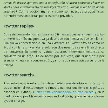
hemos de deciros que funciona a la perfección (si acaso podríamos hacer un
«fork» para el tratamiento de mensajes de error, -vamos a ver hasta dónde
llegamos-).
Con la opción
mylist
y como son nuestras propias listas,
obtendremos tanto listas públicas como privadas.
«twitter replies».
Con este comando nos retribuye las últimas respuestas a nuestros tuits -
primero los más antiguos-, valga decir que son mensajes que se hilan en
una nueva conversación o en una existente. En Twitter esto es como un
árbol con la raíz invertida: si solo son dos usuarios es una linea directa
de conversación pero si varios usuarios intervienen entonces se
convierte en un árbol. Es de notar, por supuesto, que si uno opta por
silenciar «mute» una conversación, ya no recibiremos aviso alguno de la
misma.
«twitter search».
Al nosotros utilizar esta opción de inmediato nos devolvió error (y no, no
es por incluir el «octothorpe» o símbolo numeral que tiene un signficado
especial en Python). El
error está «denunciado» en este enlace
y en la
medida de lo posible estamos revisando el código para ver si podemos
ayudar en algo.