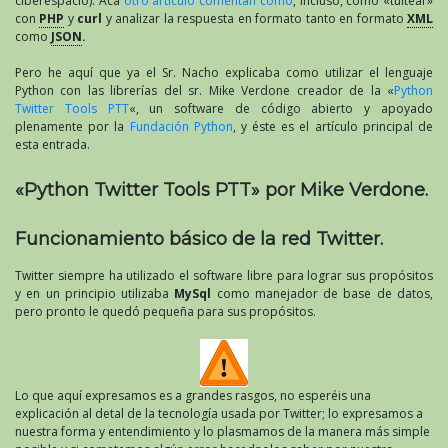
ciberespacio). Acá
otro artículo comentan como
, incluso, como «tuitear»
con
PHP
y
curl
y analizar la respuesta en formato tanto en formato
XML
como
JSON
.
Pero he aquí que ya el Sr. Nacho explicaba como utilizar el lenguaje
Python con las librerías del sr. Mike Verdone creador de la «
Python
Twitter Tools PTT
«, un software de código abierto y apoyado
plenamente por la
Fundación Python
, y éste es el artículo principal de
esta entrada.
«Python Twitter Tools PTT» por Mike Verdone.
Funcionamiento básico de la red Twitter.
Twitter siempre ha utilizado el software libre para lograr sus propósitos
y en un principio utilizaba
MySql
como manejador de base de datos,
pero pronto le quedó pequeña para sus propósitos.
Lo que aquí expresamos es a grandes rasgos, no esperéis una
explicación al detal de la tecnología usada por Twitter; lo expresamos a
nuestra forma y entendimiento y lo plasmamos de la manera más simple