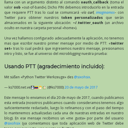
llama con un argumento distinto al comando
oauth_callback
(toma el
valor
oob
«out-of-band»). Dicho PIN debemos introducirlo en la entrada
que requiere PTT tras lo cual se comunicará
-vía
curl
,
imaginamos
–
con
Twitter para obtener nuestros
token personalizados
que serán
almacenados en la siguiente ubicación:
~/.twitter_oauth
(un archivo
oculto en nuestra carpeta personal «home»).
Una vez hallamos configurado adecuadamente la aplicación, no tenemos
mas que escribir nuestro primer mensaje por medio de PTT: «
twitter
set
» tras lo cual pedirá que ingresemos nuestro mensaje, presionamos
intro y listo, se fue al universo del
microblogging
nuestra prueba:
Usando PTT (agradecimiento incluido):
Mit süßen «Python Twitter Werkzeuge» des
@sixohsix
.
— ks7000.net.ve
(@ks7000)
20 de mayo de 2017
Este mensaje lo enviamos el día 20 de mayo de 2017, cuando publicamos
esta entrada (nosotros publicamos cuando consideramos tenemos algo
suficientemente redactado, luego lo refinamos y con el paso del tiempo
lo mantenemos actualizadas cada una de nuestras entradas en nuestro
blog). En ese mensaje recibimos un «me gusta» por parte del usuario
@sixohsix
(ya comentamos que toda aplicación web de Twitter debe