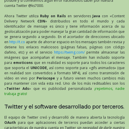
posible y si cometemos algún error hacednolos saber por nuestra
cuenta Twitter @ks7000.
Ahora Twitter utiliza
Ruby on Rails
en servidores
Java
con «Content
Delivery Network
CDN
» distribuidos en todo el mundo y cada
identificador de mensaje es único y tiene información acerca de su
geolocalización para poder manejar la gran cantidad de información que
se genera segundo a segundo. En el acortador de direcciones ubicado
en
http://t.co
aparte de ahorrar espacio en los mensajes también revisa y
detiene los enlaces maliciosos (páginas falsas, páginas con código
dañino, etc) y en el servicio
https://twimg.com/
permite almacenar las
imágenes que acompañan el mensaje. También han incluido soporte
para
emoticons
que en realidad es soporte para todos los caracteres
que soporta el
UNICODE
,
así como soporte para «gifs animados» (que
en realidad son convertidos a formato MP4), así como transmisión de
vídeo en vivo por
Periscope
y a futuro vienen muchos cambios más
para mantener con vida esta red. Uno de los más redituables son los
«
Twitter Ads
» que es publicidad personalizada
¡repetimos, nadie
trabaja gratis!
Twitter y el software desarrollado por terceros.
El equipo de Twitter creó y desarrolló de manera abierta la tecnología
OAuth
para que aplicaciones de terceros puedan acceder a ciertas
características de nuestra cuenta en Twitter
sin necesidad de darle nuestra