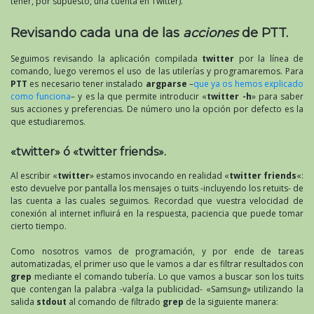
tener, por supuesto, una cuenta en Twitter).
Revisando cada una de las
acciones
de PTT.
Seguimos revisando la aplicación compilada
twitter
por la línea de
comando, luego veremos el uso de las utilerías y programaremos. Para
PTT
es necesario tener instalado
argparse
–
que ya os hemos explicado
como funciona
– y es la que permite introducir «
twitter -h
» para saber
sus acciones y preferencias. De número uno la opción por defecto es la
que estudiaremos.
«twitter» ó «twitter friends».
Al escribir «
twitter
» estamos invocando en realidad «
twitter friends
«:
esto devuelve por pantalla los mensajes o tuits -incluyendo los retuits- de
las cuenta a las cuales seguimos. Recordad que vuestra velocidad de
conexión al internet influirá en la respuesta, paciencia que puede tomar
cierto tiempo.
Como nosotros vamos de programación, y por ende de tareas
automatizadas, el primer uso que le vamos a dar es filtrar resultados con
grep
mediante el comando tubería. Lo que vamos a buscar son los tuits
que contengan la palabra -valga la publicidad- «Samsung» utilizando la
salida
stdout
al comando de filtrado
grep
de la siguiente manera: