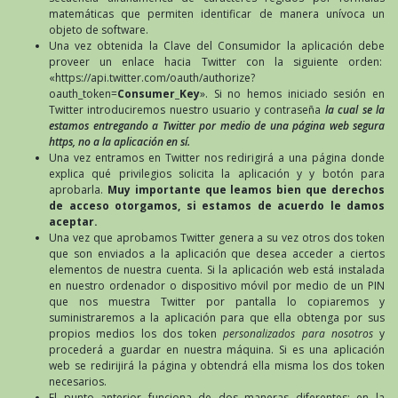
matemáticas que permiten identificar de manera unívoca un
objeto de software.
Una vez obtenida la Clave del Consumidor la aplicación debe
proveer un enlace hacia Twitter con la siguiente orden:
«https://api.twitter.com/oauth/authorize?
oauth_token=
Consumer_Key
». Si no hemos iniciado sesión en
Twitter introduciremos nuestro usuario y contraseña
la cual se la
estamos entregando a Twitter por medio de una página web segura
https, no a la aplicación en sí.
Una vez entramos en Twitter nos redirigirá a una página donde
explica qué privilegios solicita la aplicación y y botón para
aprobarla.
Muy importante que leamos bien que derechos
de acceso otorgamos, si estamos de acuerdo le damos
aceptar.
Una vez que aprobamos Twitter genera a su vez otros dos token
que son enviados a la aplicación que desea acceder a ciertos
elementos de nuestra cuenta. Si la aplicación web está instalada
en nuestro ordenador o dispositivo móvil por medio de un PIN
que nos muestra Twitter por pantalla lo copiaremos y
suministraremos a la aplicación para que ella obtenga por sus
propios medios los dos token
personalizados para nosotros
y
procederá a guardar en nuestra máquina. Si es una aplicación
web se redirijirá la página y obtendrá ella misma los dos token
necesarios.
El punto anterior funciona de dos maneras diferentes: en la