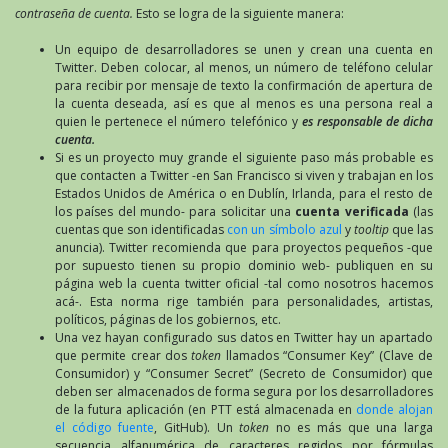
contraseña de cuenta.
Esto se logra de la siguiente manera:
Un equipo de desarrolladores se unen y crean una cuenta en
Twitter. Deben colocar, al menos, un número de teléfono celular
para recibir por mensaje de texto la confirmación de apertura de
la cuenta deseada, así es que al menos es una persona real a
quien le pertenece el número telefónico y
es responsable de dicha
cuenta.
Si es un proyecto muy grande el siguiente paso más probable es
que contacten a Twitter -en San Francisco si viven y trabajan en los
Estados Unidos de América o en Dublín, Irlanda, para el resto de
los países del mundo- para solicitar una
cuenta verificada
(las
cuentas que son identificadas
con un símbolo azul
y
tooltip
que las
anuncia). Twitter recomienda que para proyectos pequeños -que
por supuesto tienen su propio dominio web- publiquen en su
página web la cuenta twitter oficial -tal como nosotros hacemos
acá-. Esta norma rige también para personalidades, artistas,
políticos, páginas de los gobiernos, etc.
Una vez hayan configurado sus datos en Twitter hay un apartado
que permite crear dos
token
llamados “Consumer Key” (Clave de
Consumidor) y “Consumer Secret” (Secreto de Consumidor) que
deben ser almacenados de forma segura por los desarrolladores
de la futura aplicación (en PTT está almacenada en
donde alojan
el código fuente
, GitHub). Un
token
no es más que una larga
secuencia alfanumérica de caracteres regidos por fórmulas