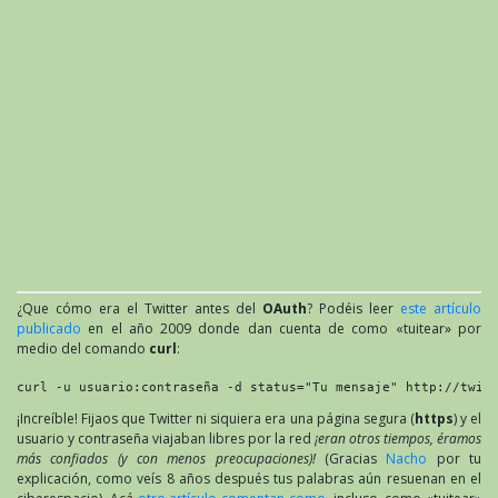
¿Que cómo era el Twitter antes del
OAuth
? Podéis leer
este artículo
publicado
en el año 2009 donde dan cuenta de como «tuitear» por
medio del comando
curl
:
curl -u usuario:contraseña -d status="Tu mensaje" http://twit
¡Increíble! Fijaos que Twitter ni siquiera era una página segura (
https
) y el
usuario y contraseña viajaban libres por la red
¡eran otros tiempos, éramos
más confiados (y con menos preocupaciones)!
(Gracias
Nacho
por tu
explicación, como veís 8 años después tus palabras aún resuenan en el