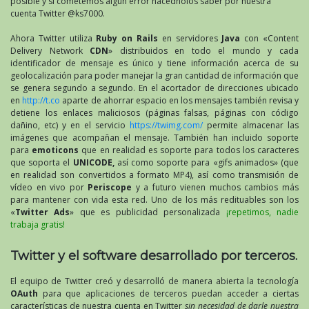
posible y si cometemos algún error hacednolos saber por nuestra
cuenta Twitter @ks7000.
Ahora Twitter utiliza
Ruby on Rails
en servidores
Java
con «Content
Delivery Network
CDN
» distribuidos en todo el mundo y cada
identificador de mensaje es único y tiene información acerca de su
geolocalización para poder manejar la gran cantidad de información que
se genera segundo a segundo. En el acortador de direcciones ubicado
en
http://t.co
aparte de ahorrar espacio en los mensajes también revisa y
detiene los enlaces maliciosos (páginas falsas, páginas con código
dañino, etc) y en el servicio
https://twimg.com/
permite almacenar las
imágenes que acompañan el mensaje. También han incluido soporte
para
emoticons
que en realidad es soporte para todos los caracteres
que soporta el
UNICODE
,
así como soporte para «gifs animados» (que
en realidad son convertidos a formato MP4), así como transmisión de
vídeo en vivo por
Periscope
y a futuro vienen muchos cambios más
para mantener con vida esta red. Uno de los más redituables son los
«
Twitter Ads
» que es publicidad personalizada
¡repetimos, nadie
trabaja gratis!
Twitter y el software desarrollado por terceros.
El equipo de Twitter creó y desarrolló de manera abierta la tecnología
OAuth
para que aplicaciones de terceros puedan acceder a ciertas
características de nuestra cuenta en Twitter
sin necesidad de darle nuestra