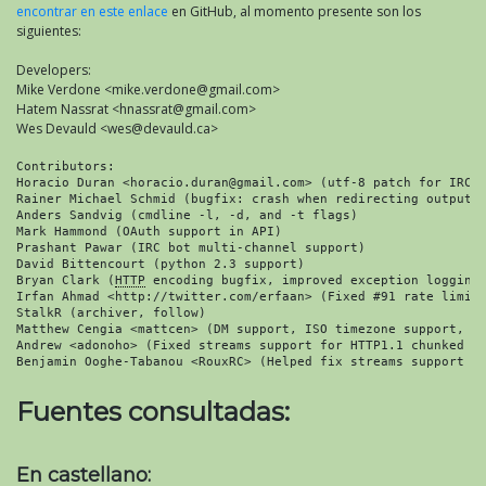
encontrar en este enlace
en GitHub, al momento presente son los
siguientes:
Developers:
Mike Verdone <mike.verdone@gmail.com>
Hatem Nassrat <hnassrat@gmail.com>
Wes Devauld <wes@devauld.ca>
Contributors:

Horacio Duran <horacio.duran@gmail.com> (utf-8 patch for IRC b
Rainer Michael Schmid (bugfix: crash when redirecting output t
Anders Sandvig (cmdline -l, -d, and -t flags)

Mark Hammond (OAuth support in API)

Prashant Pawar (IRC bot multi-channel support)

David Bittencourt (python 2.3 support)

Bryan Clark (
HTTP
 encoding bugfix, improved exception logging)
Irfan Ahmad <http://twitter.com/erfaan> (Fixed #91 rate limit 
StalkR (archiver, follow)

Matthew Cengia <mattcen> (DM support, ISO timezone support, mo
Andrew <adonoho> (Fixed streams support for HTTP1.1 chunked an
Benjamin Ooghe-Tabanou <RouxRC> (Helped fix streams support f
Fuentes consultadas:
En castellano: