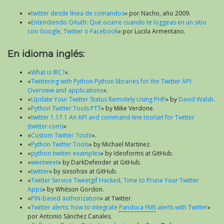
«
twitter desde línea de comandos
» por Nacho, año 2009.
«
Entendiendo OAuth: Qué ocurre cuando te loggeas en un sitio
con Google, Twitter o Facebook
» por Lucila Armentano.
En idioma inglés:
«
What is IRC?
«.
«
Twittering with Python Python libraries for the Twitter API:
Overview and applications
«.
«
Update Your Twitter Status Remotely Using PHP
» by
David Walsh
.
«
Python Twitter Tools PTT
» by Mike Verdone.
«
twitter 1.17.1 An API and command-line toolset for Twitter
(twitter.com)
«
«
Custom Twitter Tools
«.
«
Python Twitter Tools
» by Michael Martinez.
«
python-twitter-examples
» by Ideoforms at GitHub.
«
weetweet
» by DarkDefender at GitHub.
«
twitter
» by sixsohsix at GitHub.
«
Twitter Service Tweetgif Hacked, Time to Prune Your Twitter
Apps
» by Whitson Gordon.
«
PIN-based authorization
» at Twitter.
«
Twitter alerts: how to integrate
Pandora FMS
alerts with Twitter
»
por Antonio Sánchez Canales.