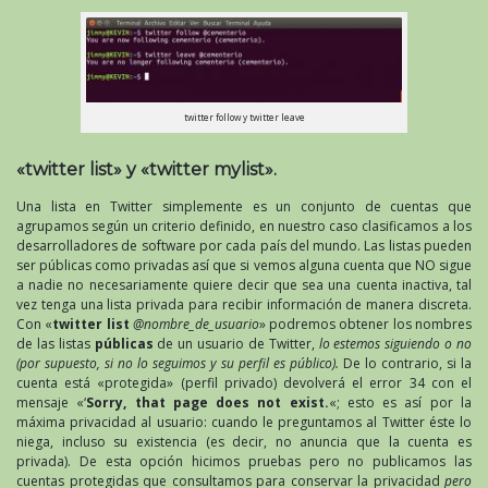
twitter follow y twitter leave
«twitter list» y «twitter mylist».
Una lista en Twitter simplemente es un conjunto de cuentas que
agrupamos según un criterio definido, en nuestro caso clasificamos a los
desarrolladores de software por cada país del mundo. Las listas pueden
ser públicas como privadas así que si vemos alguna cuenta que NO sigue
a nadie no necesariamente quiere decir que sea una cuenta inactiva, tal
vez tenga una lista privada para recibir información de manera discreta.
Con «
twitter list
@nombre_de_usuario
» podremos obtener los nombres
de las listas
públicas
de un usuario de Twitter,
lo estemos siguiendo o no
(por supuesto, si no lo seguimos y su perfil es público).
De lo contrario, si la
cuenta está «protegida» (perfil privado) devolverá el error 34 con el
mensaje «‘
Sorry, that page does not exist.
«; esto es así por la
máxima privacidad al usuario: cuando le preguntamos al Twitter éste lo
niega, incluso su existencia (es decir, no anuncia que la cuenta es
privada). De esta opción hicimos pruebas pero no publicamos las
cuentas protegidas que consultamos para conservar la privacidad
pero