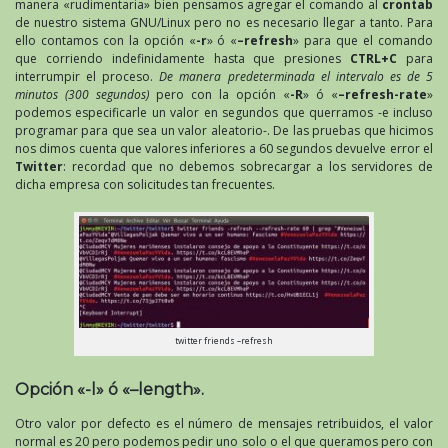
manera «rudimentaria» bien pensamos agregar el comando al
crontab
de nuestro sistema GNU/Linux pero no es necesario llegar a tanto. Para
ello contamos con la opción «
-r
» ó «
–refresh
» para que el comando
que corriendo indefinidamente hasta que presiones
CTRL+C
para
interrumpir el proceso.
De manera predeterminada el intervalo es de 5
minutos (300 segundos)
pero con la opción «
-R
» ó «
–refresh-rate
»
podemos especificarle un valor en segundos que querramos -e incluso
programar para que sea un valor aleatorio-. De las pruebas que hicimos
nos dimos cuenta que valores inferiores a 60 segundos devuelve error el
Twitter
: recordad que no debemos sobrecargar a los servidores de
dicha empresa con solicitudes tan frecuentes.
twitter friends –refresh
Opción «-l» ó «–length».
Otro valor por defecto es el número de mensajes retribuidos, el valor
normal es 20 pero podemos pedir uno solo o el que queramos pero con