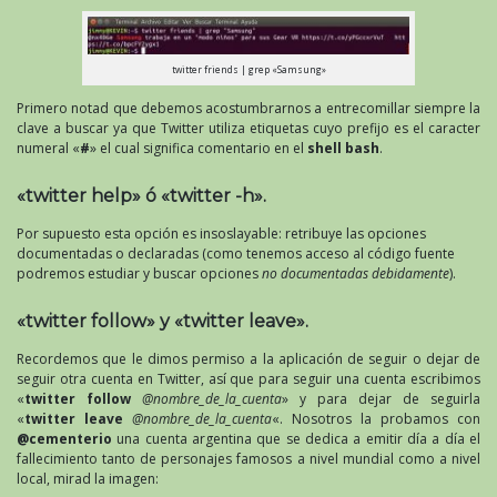
twitter friends | grep «Samsung»
Primero notad que debemos acostumbrarnos a entrecomillar siempre la
clave a buscar ya que Twitter utiliza etiquetas cuyo prefijo es el caracter
numeral «
#
» el cual significa comentario en el
shell bash
.
«twitter help» ó «twitter -h».
Por supuesto esta opción es insoslayable: retribuye las opciones
documentadas o declaradas (como tenemos acceso al código fuente
podremos estudiar y buscar opciones
no documentadas debidamente
).
«twitter follow» y «twitter leave».
Recordemos que le dimos permiso a la aplicación de seguir o dejar de
seguir otra cuenta en Twitter, así que para seguir una cuenta escribimos
«
twitter follow
@nombre_de_la_cuenta
» y para dejar de seguirla
«
twitter leave
@nombre_de_la_cuenta
«. Nosotros la probamos con
@cementerio
una cuenta argentina que se dedica a emitir día a día el
fallecimiento tanto de personajes famosos a nivel mundial como a nivel
local, mirad la imagen: