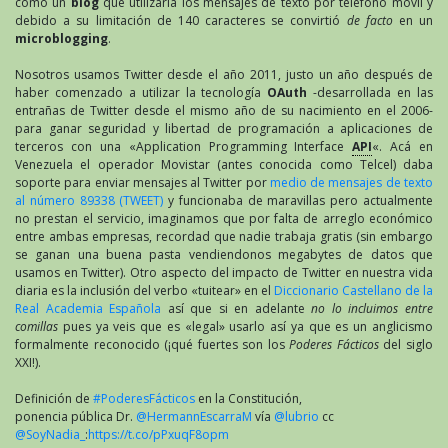
como un
blog
que utilizaría los mensajes de texto por teléfono móvil y
debido a su limitación de 140 caracteres se convirtió
de facto
en un
microblogging
.
Nosotros usamos Twitter desde el año 2011, justo un año después de
haber comenzado a utilizar la tecnología
OAuth
-desarrollada en las
entrañas de Twitter desde el mismo año de su nacimiento en el 2006-
para ganar seguridad y libertad de programación a aplicaciones de
terceros con una «Application Programming Interface
API
«. Acá en
Venezuela el operador Movistar (antes conocida como Telcel) daba
soporte para enviar mensajes al Twitter por
medio de mensajes de texto
al número 89338 (TWEET)
y funcionaba de maravillas pero actualmente
no prestan el servicio, imaginamos que por falta de arreglo económico
entre ambas empresas, recordad que nadie trabaja gratis (sin embargo
se ganan una buena pasta vendiendonos megabytes de datos que
usamos en Twitter). Otro aspecto del impacto de Twitter en nuestra vida
diaria es la inclusión del verbo «tuitear» en el
Diccionario Castellano de la
Real Academia Española
así que si en adelante
no lo incluimos entre
comillas
pues ya veis que es «legal» usarlo así ya que es un anglicismo
formalmente reconocido (¡qué fuertes son los
Poderes Fácticos
del siglo
XXI!).
Definición de
#PoderesFácticos
en la Constitución,
ponencia pública Dr.
@HermannEscarraM
vía
@lubrio
cc
@SoyNadia_
:
https://t.co/pPxuqF8opm