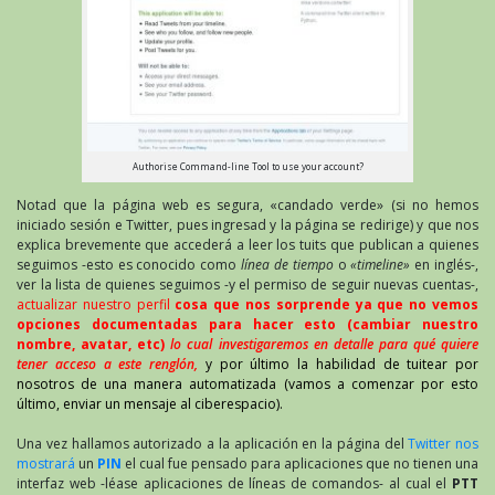
Authorise Command-line Tool to use your account?
Notad que la página web es segura, «candado verde» (si no hemos
iniciado sesión e Twitter, pues ingresad y la página se redirige) y que nos
explica brevemente que accederá a leer los tuits que publican a quienes
seguimos -esto es conocido como
línea de tiempo
o
«timeline»
en inglés-,
ver la lista de quienes seguimos -y el permiso de seguir nuevas cuentas-,
actualizar nuestro perfil
cosa que nos sorprende ya que no vemos
opciones documentadas para hacer esto (cambiar nuestro
nombre, avatar, etc)
lo cual investigaremos en detalle para qué quiere
tener acceso a este renglón,
y por último la habilidad de tuitear por
nosotros de una manera automatizada (vamos a comenzar por esto
último, enviar un mensaje al ciberespacio).
Una vez hallamos autorizado a la aplicación en la página del
Twitter nos
mostrará
un
PIN
el cual fue pensado para aplicaciones que no tienen una
interfaz web -léase aplicaciones de líneas de comandos- al cual el
PTT