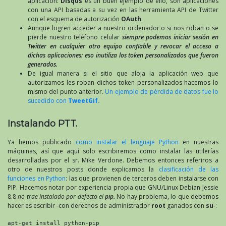
aplicación:
Disqus
es un buen ejemplo de ello, son aplicaciones
con una API basadas a su vez en las herramienta API de Twitter
con el esquema de autorización
OAuth
.
Aunque logren acceder a nuestro ordenador o si nos roban o se
pierde nuestro teléfono celular
siempre podemos iniciar sesión en
Twitter en cualquier otro equipo confiable y revocar el acceso a
dichas aplicaciones: eso inutiliza los token personalizados que fueron
generados.
De igual manera si el sitio que aloja la aplicación web que
autorizamos les roban dichos token personalizados hacemos lo
mismo del punto anterior.
Un ejemplo de pérdida de datos fue lo
sucedido con
TweetGif.
Instalando PTT.
Ya hemos publicado
como instalar el lenguaje Python
en nuestras
máquinas, así que aquí solo escribiremos como instalar las utilerías
desarrolladas por el sr. Mike Verdone. Debemos entonces referiros a
otro de nuestros posts donde explicamos la
clasificación de las
funciones en Python
: las que provienen de terceros deben instalarse con
PIP. Hacemos notar por experiencia propia que GNU/Linux Debian Jessie
8.8
no trae instalado por defecto el
pip.
No hay problema, lo que debemos
hacer es escribir -con derechos de administrador
root
ganados con
su
-:
apt-get install python-pip