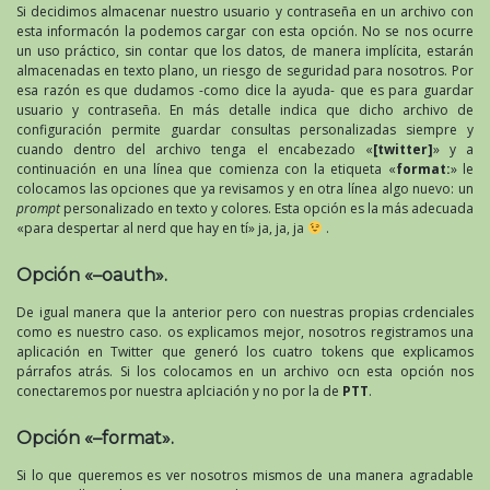
Si decidimos almacenar nuestro usuario y contraseña en un archivo con
esta informacón la podemos cargar con esta opción. No se nos ocurre
un uso práctico, sin contar que los datos, de manera implícita, estarán
almacenadas en texto plano, un riesgo de seguridad para nosotros. Por
esa razón es que dudamos -como dice la ayuda- que es para guardar
usuario y contraseña. En más detalle indica que dicho archivo de
configuración permite guardar consultas personalizadas siempre y
cuando dentro del archivo tenga el encabezado «
[twitter]
» y a
continuación en una línea que comienza con la etiqueta «
format:
» le
colocamos las opciones que ya revisamos y en otra línea algo nuevo: un
prompt
personalizado en texto y colores. Esta opción es la más adecuada
«para despertar al nerd que hay en tí» ja, ja, ja
.
Opción «–oauth».
De igual manera que la anterior pero con nuestras propias crdenciales
como es nuestro caso. os explicamos mejor, nosotros registramos una
aplicación en Twitter que generó los cuatro tokens que explicamos
párrafos atrás. Si los colocamos en un archivo ocn esta opción nos
conectaremos por nuestra aplciación y no por la de
PTT
.
Opción «–format».
Si lo que queremos es ver nosotros mismos de una manera agradable