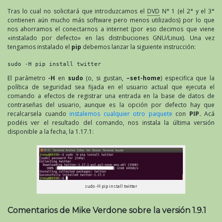
Tras lo cual no solicitará que introduzcamos el
DVD
N° 1 (el 2° y el 3°
contienen aún mucho más software pero menos utilizados) por lo que
nos ahorramos el conectarnos a internet (por eso decimos que viene
«instalado por defecto» en las distribuciones GNU/Linux). Una vez
tengamos instalado el
pip
debemos lanzar la siguiente instrucción:
sudo -H pip install twitter
El parámetro
-H
en
sudo
(o, si gustan,
–set-home
) especifica que la
política de seguridad sea fijada en el usuario actual que ejecuta el
comando a efectos de registrar una entrada en la base de datos de
contraseñas del usuario, aunque es la opción por defecto hay que
recalcarsela cuando
instalemos cualquier otro paquete
con
PIP.
Acá
podéis ver el resultado del comando, nos instala la última versión
disponible a la fecha, la 1.17.1:
sudo -H pip install twitter
Comentarios de Mike Verdone sobre la versión 1.9.1