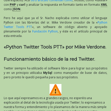
ciberespacio). Acá
otro artículo comentan como
, incluso, como «tuitear»
con
PHP
y
curl
y analizar la respuesta en formato tanto en formato
XML
como
JSON
.
Pero he aquí que ya el Sr. Nacho explicaba como utilizar el lenguaje
Python con las librerías del sr. Mike Verdone creador de la «
Python
Twitter Tools PTT
«, un software de código abierto y apoyado
plenamente por la
Fundación Python
, y éste es el artículo principal de
esta entrada.
«Python Twitter Tools PTT» por Mike Verdone.
Funcionamiento básico de la red Twitter.
Twitter siempre ha utilizado el software libre para lograr sus propósitos
y en un principio utilizaba
MySql
como manejador de base de datos,
pero pronto le quedó pequeña para sus propósitos.
Lo que aquí expresamos es a grandes rasgos, no esperéis una
explicación al detal de la tecnología usada por Twitter; lo expresamos a
nuestra forma y entendimiento y lo plasmamos de la manera más simple