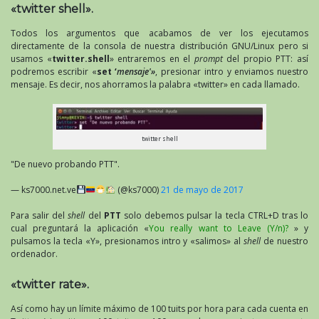
«twitter shell».
Todos los argumentos que acabamos de ver los ejecutamos
directamente de la consola de nuestra distribución GNU/Linux pero si
usamos «
twitter.shell
» entraremos en el
prompt
del propio PTT: así
podremos escribir «
set ‘
mensaje'»
, presionar intro y enviamos nuestro
mensaje. Es decir, nos ahorramos la palabra «twitter» en cada llamado.
twitter shell
"De nuevo probando PTT".
— ks7000.net.ve
(@ks7000)
21 de mayo de 2017
Para salir del
shell
del
PTT
solo debemos pulsar la tecla CTRL+D tras lo
cual preguntará la aplicación «
You really want to Leave (Y/n)?
» y
pulsamos la tecla «Y», presionamos intro y «salimos» al
shell
de nuestro
ordenador.
«twitter rate».
Así como hay un límite máximo de 100 tuits por hora para cada cuenta en