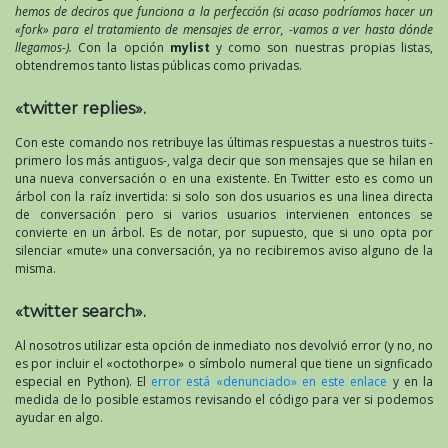
hemos de deciros que funciona a la perfección (si acaso podríamos hacer un
«fork» para el tratamiento de mensajes de error, -vamos a ver hasta dónde
llegamos-).
Con la opción
mylist
y como son nuestras propias listas,
obtendremos tanto listas públicas como privadas.
«twitter replies».
Con este comando nos retribuye las últimas respuestas a nuestros tuits -
primero los más antiguos-, valga decir que son mensajes que se hilan en
una nueva conversación o en una existente. En Twitter esto es como un
árbol con la raíz invertida: si solo son dos usuarios es una linea directa
de conversación pero si varios usuarios intervienen entonces se
convierte en un árbol. Es de notar, por supuesto, que si uno opta por
silenciar «mute» una conversación, ya no recibiremos aviso alguno de la
misma.
«twitter search».
Al nosotros utilizar esta opción de inmediato nos devolvió error (y no, no
es por incluir el «octothorpe» o símbolo numeral que tiene un signficado
especial en Python). El
error está «denunciado» en este enlace
y en la
medida de lo posible estamos revisando el código para ver si podemos
ayudar en algo.