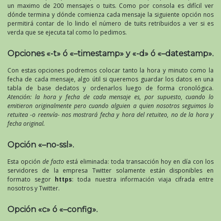
un maximo de 200 mensajes o tuits. Como por consola es difícil ver
dónde termina y dónde comienza cada mensaje la siguiente opción nos
permitirá contar de lo lindo el número de tuits retribuidos a ver si es
verda que se ejecuta tal como lo pedimos.
Opciones «-t» ó «–timestamp» y «-d» ó «–datestamp».
Con estas opciones podremos colocar tanto la hora y minuto como la
fecha de cada mensaje, algo útil si queremos guardar los datos en una
tabla de base dedatos y ordenarlos luego de forma cronológica.
Atención: la hora y fecha de cada mensaje es, por supuesto, cuando lo
emitieron originalmente pero cuando alguien a quien nosotros seguimos lo
retuitea -o reenvía- nos mostrará fecha y hora del retuiteo, no de la hora y
fecha original.
Opción «–no-ssl».
Esta opción
de facto
está eliminada: toda transacción hoy en día con los
servidores de la empresa Twitter solamente están disponibles en
formato segor
https
: toda nuestra información viaja cifrada entre
nosotros y Twitter.
Opción «c» ó «–config».