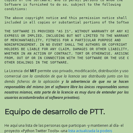
Software is furnished to do so, subject to the following

conditions:

The above copyright notice and this permission notice shall be
included in all copies or substantial portions of the Software
THE SOFTWARE IS PROVIDED "AS IS", WITHOUT WARRANTY OF ANY KIND
EXPRESS OR IMPLIED, INCLUDING BUT NOT LIMITED TO THE WARRANTIE
OF MERCHANTABILITY, FITNESS FOR A PARTICULAR PURPOSE AND

NONINFRINGEMENT. IN NO EVENT SHALL THE AUTHORS OR COPYRIGHT

HOLDERS BE LIABLE FOR ANY CLAIM, DAMAGES OR OTHER LIABILITY,

WHETHER IN AN ACTION OF CONTRACT, TORT OR OTHERWISE, ARISING

FROM, OUT OF OR IN CONNECTION WITH THE SOFTWARE OR THE USE OR

OTHER DEALINGS IN THE SOFTWARE.
La Licencia del
MIT
permite uso privado, modificación, distribución y uso
comercial
con la condición de que la licencia sea distribuida junto con los
demás ficheros de la aplicación
y la advertencia de que no se hacen
responsables del mismo (en el software libre los únicos responsables somos
nosotros mismos, esta parte de la licencia es muy dura de entender por los
usuarios acostumbrados al software privativo).
Equipo de desarrollo de PTT.
He aquí una lista de las personas que participan -y mantienen al día- el
proyecto «Python Twitter Tools» -una
lista actualizada la podeis