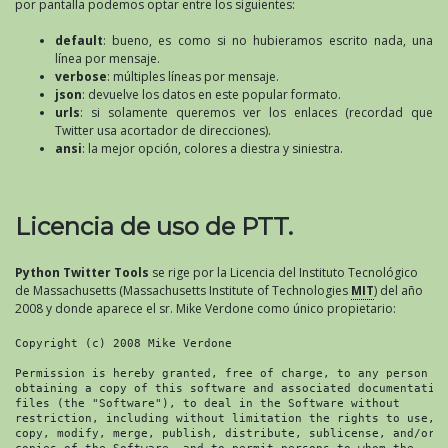
por pantalla podemos optar entre los siguientes:
default
: bueno, es como si no hubieramos escrito nada, una
línea por mensaje.
verbose
: múltiples líneas por mensaje.
json
: devuelve los datos en este popular formato.
urls
: si solamente queremos ver los enlaces (recordad que
Twitter usa acortador de direcciones).
ansi
: la mejor opción, colores a diestra y siniestra.
Licencia de uso de PTT.
Python Twitter Tools
se rige por la Licencia del Instituto Tecnológico
de Massachusetts (Massachusetts Institute of Technologies
MIT
) del año
2008 y donde aparece el sr. Mike Verdone como único propietario:
Copyright (c) 2008 Mike Verdone

Permission is hereby granted, free of charge, to any person

obtaining a copy of this software and associated documentation
files (the "Software"), to deal in the Software without

restriction, including without limitation the rights to use,

copy, modify, merge, publish, distribute, sublicense, and/or s
copies of the Software, and to permit persons to whom the
