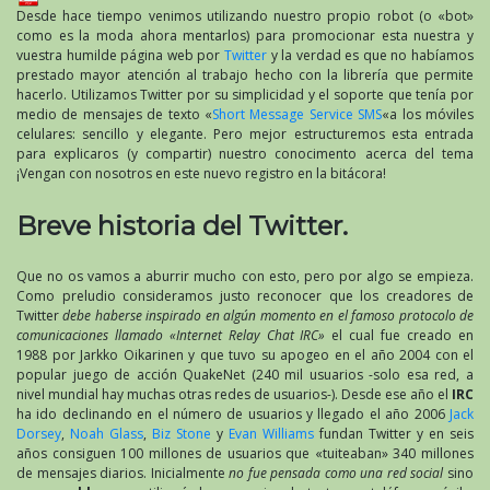
Desde hace tiempo venimos utilizando nuestro propio robot (o «bot»
como es la moda ahora mentarlos) para promocionar esta nuestra y
vuestra humilde página web por
Twitter
y la verdad es que no habíamos
prestado mayor atención al trabajo hecho con la librería que permite
hacerlo. Utilizamos Twitter por su simplicidad y el soporte que tenía por
medio de mensajes de texto «
Short Message Service SMS
«a los móviles
celulares: sencillo y elegante. Pero mejor estructuremos esta entrada
para explicaros (y compartir) nuestro conocimento acerca del tema
¡Vengan con nosotros en este nuevo registro en la bitácora!
Breve historia del Twitter.
Que no os vamos a aburrir mucho con esto, pero por algo se empieza.
Como preludio consideramos justo reconocer que los creadores de
Twitter
debe haberse inspirado en algún momento en el famoso protocolo de
comunicaciones llamado «Internet Relay Chat IRC»
el cual fue creado en
1988 por Jarkko Oikarinen y que tuvo su apogeo en el año 2004 con el
popular juego de acción QuakeNet (240 mil usuarios -solo esa red, a
nivel mundial hay muchas otras redes de usuarios-). Desde ese año el
IRC
ha ido declinando en el número de usuarios y llegado el año 2006
Jack
Dorsey
,
Noah Glass
,
Biz Stone
y
Evan Williams
fundan Twitter y en seis
años consiguen 100 millones de usuarios que «tuiteaban» 340 millones
de mensajes diarios. Inicialmente
no fue pensada como una red social
sino