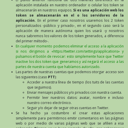
aplicación instalada en nuestro ordenador o celular los token se
almacenarán en nuestros equipos.
Si es una aplicación web los
token se almacenarán en el o los servidores de la
aplicación.
En el primer caso nosotros usaremos los 2 token
personalizados -público y privado-, en el segundo caso será la
aplicación de manera autónoma quien los usará -y nosotros
nunca sabremos los valores de los token generados, a diferencia
del primer método-.
En cualquier momento podemos eliminar el acceso a la aplicación
si nos dirigimos a «https://twitter.com/settings/applications» y
pulsamos el botón de revocar: esto simplemente hace que Twitter
inactive los dos token que generamos y así negará el acceso a las
partes de nuestra cuenta que habíamos autorizado.
Las partes de nuestras cuentas que podemos otorgar acceso son
las siguientes (caso
PTT
):
Acceder a nuestra línea de tiempo (los tuits de las cuentas
que seguimos).
Enviar mensajes públicos y/o privados con nuestra cuenta.
Permitir leer nuestros datos: avatar, nombre e incluso
nuestro correo electrónico.
Seguir y/o dejar de seguir otras cuentas en Twitter.
Se ha hecho ya costumbre el crear estas aplicaciones
simplemente para permitirnos emitir comentarios en las páginas
web o por medio de varias páginas web que se afilien a esa