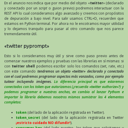
En el anuncio nos indica que por medio del objeto «
twitter
» (declarado
y conectado por un
script
o guion previo) podremos interactuar con la
REST API lo cual consideramos algo avanzado y creemos con propósitos
de depuración a bajo nivel. Para salir usamos CTRL+D, recuerden que
estamos en Python terminal. Por ahora no le encotramos mayor utilidad
y lo dejamos tranquilo para pasar al otro comando que nos parece
tremendamente útil.
«twitter pyprompt»
Esto si lo consideramos muy útil y sirve como paso previo antes de
comenzar nuestros ejemplos y pruebas con las librerías en sí mismas: si
con
twitter shell
podemos escribir solo los comandos (set, rate, etc.)
con este comando
tendremos un objeto «twitter» declarado y conectado
con el cual podremos programar aspectos más vanzados, como por ejemplo
tuitear incluyendo imágenes.
La diferencia principal es que estaremos
conectados con los token que autorizamos (¿recuerda «twitter authorize»?) y
podemos programar a nuestras anchas, en cambio al lanzar Pythom e
importar la librería debemos nosotros mismos sumistrar los 4 elementos
completos:
token
(del lado de la aplicación registrada en Twitter).
token_secret
(del lado de la aplicación registrada en Twitter
¡estricto cuidado NO difundir!
).
consumer_key
(del lado nuestro, los token que solicitamos y