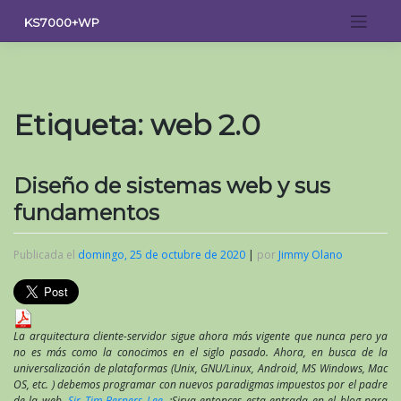
Saltar
KS7000+WP
al
contenido
Etiqueta:
web 2.0
Diseño de sistemas web y sus
fundamentos
Publicada el
domingo, 25 de octubre de 2020
|
por
Jimmy Olano
La arquitectura cliente-servidor sigue ahora más vigente que nunca pero ya
no es más como la conocimos en el siglo pasado. Ahora, en busca de la
universalización de plataformas (Unix, GNU/Linux, Android, MS Windows, Mac
OS, etc. ) debemos programar con nuevos paradigmas impuestos por el padre
de la web,
Sir Tim Berners Lee
. ¡Sirva entonces esta entrada en el blog para