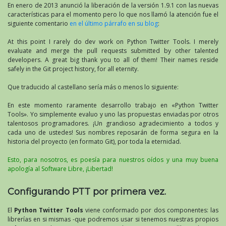
En enero de 2013 anunció la liberación de la versión 1.9.1 con las nuevas
características para el momento pero lo que nos llamó la atención fue el
siguiente comentario
en el último párrafo en su blog
:
At this point I rarely do dev work on Python Twitter Tools. I merely
evaluate and merge the pull requests submitted by other talented
developers. A great big thank you to all of them! Their names reside
safely in the Git project history, for all eternity.
Que traducido al castellano sería más o menos lo siguiente:
En este momento raramente desarrollo trabajo en «Python Twitter
Tools». Yo simplemente evaluo y uno las propuestas enviadas por otros
talentosos programadores. ¡Un grandioso agradecimiento a todos y
cada uno de ustedes! Sus nombres reposarán de forma segura en la
historia del proyecto (en formato Git), por toda la eternidad.
Esto, para nosotros, es poesía para nuestros oídos y una muy buena
apología al Software Libre, ¡Libertad!
Configurando PTT por primera vez.
El
Python Twitter Tools
viene conformado por dos componentes: las
librerías en si mismas -que podremos usar si tenemos nuestras propios