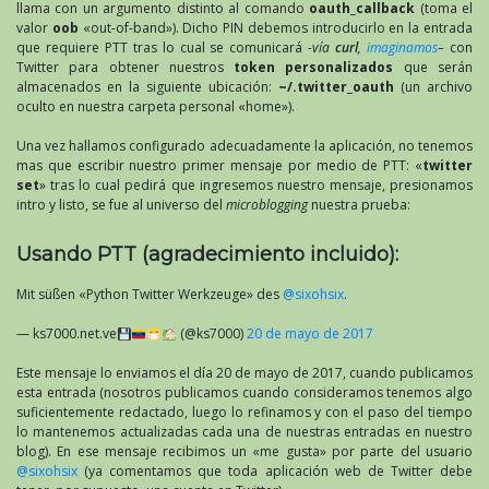
llama con un argumento distinto al comando
oauth_callback
(toma el
valor
oob
«out-of-band»). Dicho PIN debemos introducirlo en la entrada
que requiere PTT tras lo cual se comunicará
-vía
curl
,
imaginamos
–
con
Twitter para obtener nuestros
token personalizados
que serán
almacenados en la siguiente ubicación:
~/.twitter_oauth
(un archivo
oculto en nuestra carpeta personal «home»).
Una vez hallamos configurado adecuadamente la aplicación, no tenemos
mas que escribir nuestro primer mensaje por medio de PTT: «
twitter
set
» tras lo cual pedirá que ingresemos nuestro mensaje, presionamos
intro y listo, se fue al universo del
microblogging
nuestra prueba:
Usando PTT (agradecimiento incluido):
Mit süßen «Python Twitter Werkzeuge» des
@sixohsix
.
— ks7000.net.ve
(@ks7000)
20 de mayo de 2017
Este mensaje lo enviamos el día 20 de mayo de 2017, cuando publicamos
esta entrada (nosotros publicamos cuando consideramos tenemos algo
suficientemente redactado, luego lo refinamos y con el paso del tiempo
lo mantenemos actualizadas cada una de nuestras entradas en nuestro
blog). En ese mensaje recibimos un «me gusta» por parte del usuario
@sixohsix
(ya comentamos que toda aplicación web de Twitter debe