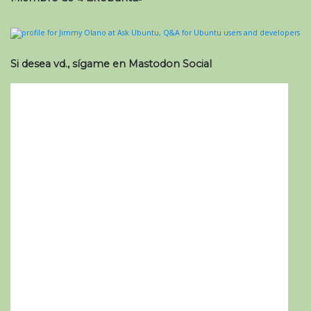
Si desea vd., sígame en Mastodon Social