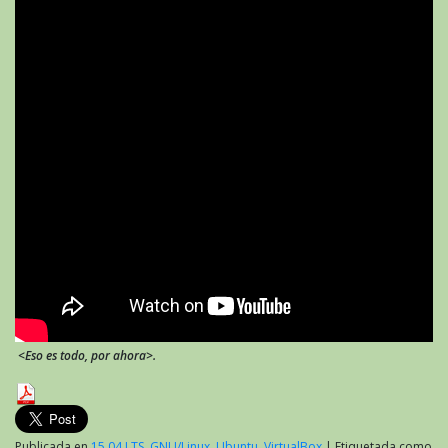
<Eso es todo, por ahora>.
Publicada en
15.04 LTS
,
GNU/Linux
,
Ubuntu
,
VirtualBox
|
Etiquetada como