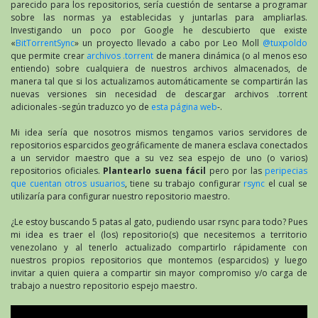
parecido para los repositorios, sería cuestión de sentarse a programar
sobre las normas ya establecidas y juntarlas para ampliarlas.
Investigando un poco por Google he descubierto que existe
«
BitTorrentSync
» un proyecto llevado a cabo por Leo Moll
@tuxpoldo
que permite crear
archivos .torrent
de manera dinámica (o al menos eso
entiendo) sobre cualquiera de nuestros archivos almacenados, de
manera tal que si los actualizamos automáticamente se compartirán las
nuevas versiones sin necesidad de descargar archivos .torrent
adicionales -según traduzco yo de
esta página web
-.
Mi idea sería que nosotros mismos tengamos varios servidores de
repositorios esparcidos geográficamente de manera esclava conectados
a un servidor maestro que a su vez sea espejo de uno (o varios)
repositorios oficiales.
Plantearlo suena fácil
pero por las
peripecias
que cuentan otros usuarios
, tiene su trabajo configurar
rsync
el cual se
utilizaría para configurar nuestro repositorio maestro.
¿Le estoy buscando 5 patas al gato, pudiendo usar rsync para todo? Pues
mi idea es traer el (los) repositorio(s) que necesitemos a territorio
venezolano y al tenerlo actualizado compartirlo rápidamente con
nuestros propios repositorios que montemos (esparcidos) y luego
invitar a quien quiera a compartir sin mayor compromiso y/o carga de
trabajo a nuestro repositorio espejo maestro.