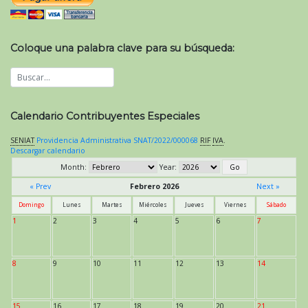
Coloque una palabra clave para su búsqueda:
Calendario Contribuyentes Especiales
SENIAT
Providencia Administrativa SNAT/2022/000068
RIF
IVA
.
Descargar calendario
Month:
Year:
« Prev
Febrero 2026
Next »
Domingo
Lunes
Martes
Miércoles
Jueves
Viernes
Sábado
1
2
3
4
5
6
7
8
9
10
11
12
13
14
15
16
17
18
19
20
21