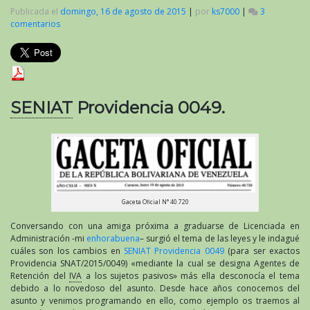
Publicada el
domingo, 16 de agosto de 2015
|
por
ks7000
|
3
comentarios
en
SENIAT
Providencia
0049.
SENIAT
Providencia 0049.
Gaceta Oficial N° 40.720
Conversando con una amiga próxima a graduarse de Licenciada en
Administración -mi
enhorabuena
– surgió el tema de las leyes y le indagué
cuáles son los cambios en
SENIAT Providencia 0049
(para ser exactos
Providencia SNAT/2015/0049) «mediante la cual se designa Agentes de
Retención del
IVA
a los sujetos pasivos» más ella desconocía el tema
debido a lo novedoso del asunto. Desde hace años conocemos del
asunto y venimos programando en ello, como ejemplo os traemos al