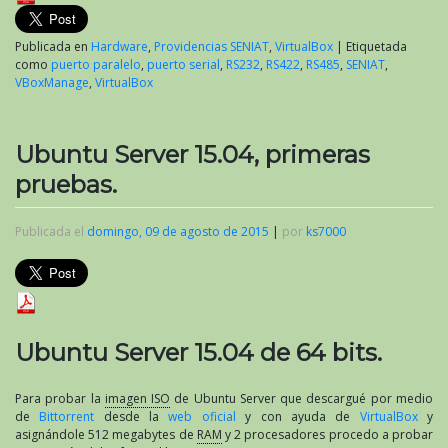
Publicada en
Hardware
,
Providencias SENIAT
,
VirtualBox
|
Etiquetada
como
puerto paralelo
,
puerto serial
,
RS232
,
RS422
,
RS485
,
SENIAT
,
VBoxManage
,
VirtualBox
Ubuntu Server 15.04, primeras
pruebas.
Publicada el
domingo, 09 de agosto de 2015
|
por
ks7000
Ubuntu Server 15.04 de 64 bits.
Para probar la
imagen ISO
de Ubuntu Server que descargué por medio
de
Bittorrent
desde la
web oficial
y con ayuda de
VirtualBox
y
asignándole 512 megabytes de
RAM
y 2 procesadores procedo a probar