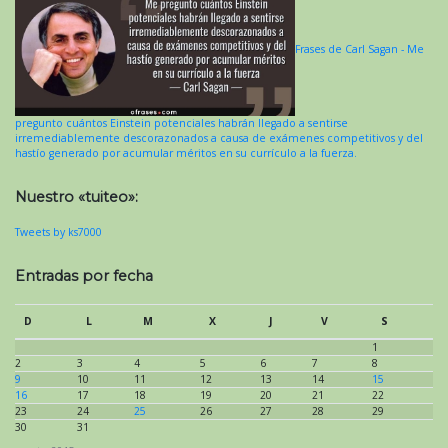
Frases de Carl Sagan - Me
pregunto cuántos Einstein potenciales habrán llegado a sentirse
irremediablemente descorazonados a causa de exámenes competitivos y del
hastío generado por acumular méritos en su currículo a la fuerza.
Nuestro «tuiteo»:
Tweets by ks7000
Entradas por fecha
D
L
M
X
J
V
S
1
2
3
4
5
6
7
8
9
10
11
12
13
14
15
16
17
18
19
20
21
22
23
24
25
26
27
28
29
30
31