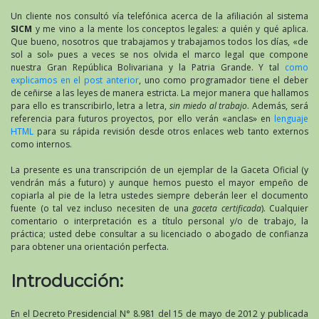
Un cliente nos consultó vía telefónica acerca de la afiliación al sistema
SICM
y me vino a la mente los conceptos legales: a quién y qué aplica.
Que bueno, nosotros que trabajamos y trabajamos todos los días, «de
sol a sol» pues a veces se nos olvida el marco legal que compone
nuestra Gran República Bolivariana y la Patria Grande. Y tal
como
explicamos en el post anterior
, uno como programador tiene el deber
de ceñirse a las leyes de manera estricta. La mejor manera que hallamos
para ello es transcribirlo, letra a letra,
sin miedo al trabajo
. Además, será
referencia para futuros proyectos, por ello verán «anclas» en
lenguaje
HTML
para su rápida revisión desde otros enlaces web tanto externos
como internos.
La presente es una transcripción de un ejemplar de la Gaceta Oficial (y
vendrán más a futuro) y aunque hemos puesto el mayor empeño de
copiarla al pie de la letra ustedes siempre deberán leer el documento
fuente (o tal vez incluso necesiten de una
gaceta certificada
). Cualquier
comentario o interpretación es a título personal y/o de trabajo, la
práctica; usted debe consultar a su licenciado o abogado de confianza
para obtener una orientación perfecta.
Introducción:
En el Decreto Presidencial N° 8.981 del 15 de mayo de 2012 y publicada