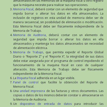
almacenados en las memorias de la maquina fiscal u otro registro
que la máquina necesite para realizar sus operaciones.
Memoria Fiscal
, deberé contar con un elemento de seguridad que
impida borrar o alterar los datos en ella almacenados. La
inclusión de registros en esta unidad de memoria debe ser de
manera secuencial, sin posibilidad de eliminación o modificación.
Esta Memoria Fiscal debe ser físicamente independiente de la
Memoria de Trabajo.
Memoria de Auditoria
, deberá contar con un elemento de
seguridad que impida borrar o alterar los datos en ella
almacenados y mantenga los datos almacenados sin necesidad
de alimentación eléctrica.
Memoria de Trabajo
, que permita expedir el Reporte Global
Diario o “Reporte Z” y el “Reporte X”, la integridad de sus datos
debe estar asegurada por el programa de control impidiendo el
funcionamiento de la maquina fiscal en caso de cualquier
alteración. Esta Memoria de Trabajo debe ser físicamente
independiente de la Memoria Fiscal.
La
Etiqueta Fiscal
adherida en un lugar visible.
Panel de control
que facilite la obtención del Reporte de
Memoria Fiscal.
Una
unidad impresora
de las facturas y otros documentos. Las
copias o datos de los mismos deberán constar o almacenarse en
la Memoria de Auditoria.
Un
dispositivo de entrada de datos
para introducir las