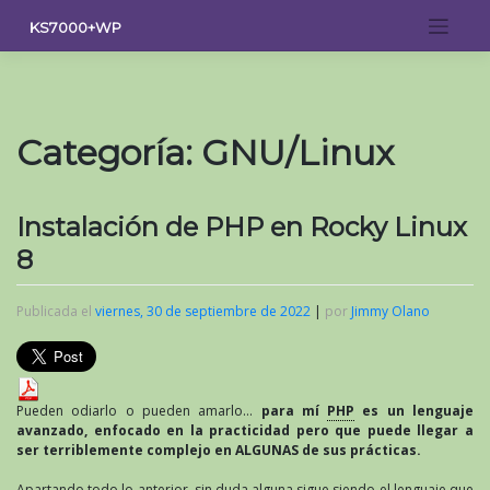
Saltar
KS7000+WP
al
contenido
Categoría:
GNU/Linux
Instalación de PHP en Rocky Linux
8
Publicada el
viernes, 30 de septiembre de 2022
|
por
Jimmy Olano
Pueden odiarlo o pueden amarlo…
para mí
PHP
es un lenguaje
avanzado, enfocado en la practicidad pero que puede llegar a
ser terriblemente complejo en ALGUNAS de sus prácticas.
Apartando todo lo anterior, sin duda alguna sigue siendo el lenguaje que