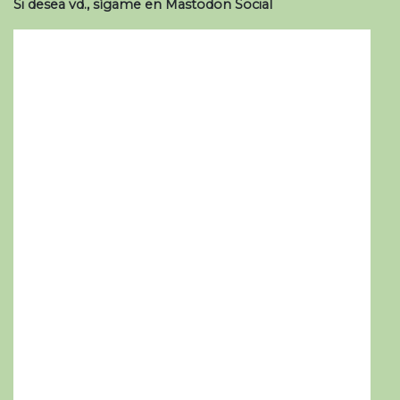
Si desea vd., sígame en Mastodon Social