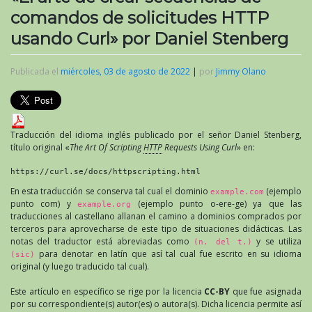
comandos de solicitudes HTTP
usando Curl» por Daniel Stenberg
Publicada el
miércoles, 03 de agosto de 2022
|
por
Jimmy Olano
Traducción del idioma inglés publicado por el señor Daniel Stenberg,
título original «
The Art Of Scripting
HTTP
Requests Using Curl
» en:
https://curl.se/docs/httpscripting.html
En esta traducción se conserva tal cual el dominio
(ejemplo
example.com
punto com) y
(ejemplo punto o-ere-ge) ya que las
example.org
traducciones al castellano allanan el camino a dominios comprados por
terceros para aprovecharse de este tipo de situaciones didácticas. Las
notas del traductor está abreviadas como
y se utiliza
(n. del t.)
para denotar en latín que así tal cual fue escrito en su idioma
(sic)
original (y luego traducido tal cual).
Este artículo en específico se rige por la licencia
CC-BY
que fue asignada
por su correspondiente(s) autor(es) o autora(s). Dicha licencia permite así