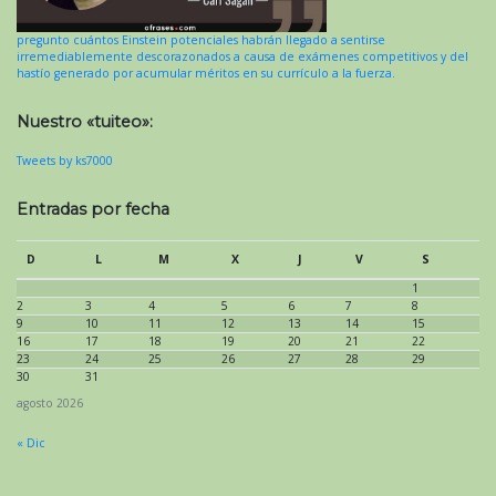
pregunto cuántos Einstein potenciales habrán llegado a sentirse
irremediablemente descorazonados a causa de exámenes competitivos y del
hastío generado por acumular méritos en su currículo a la fuerza.
Nuestro «tuiteo»:
Tweets by ks7000
Entradas por fecha
D
L
M
X
J
V
S
1
2
3
4
5
6
7
8
9
10
11
12
13
14
15
16
17
18
19
20
21
22
23
24
25
26
27
28
29
30
31
agosto 2026
« Dic