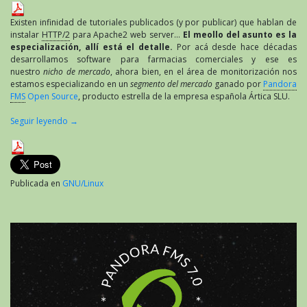
Pandora
FMS
Existen infinidad de tutoriales publicados (y por publicar) que hablan de
Open
instalar
HTTP/2
para Apache2 web server…
El meollo del asunto es la
especialización, allí está el detalle.
Por acá desde hace décadas
desarrollamos software para farmacias comerciales y ese es
nuestro
nicho de mercado
, ahora bien, en el área de monitorización nos
estamos especializando en un
segmento del mercado
ganado por
Pandora
FMS
Open Source
, producto estrella de la empresa española Ártica SLU.
Seguir leyendo
→
Publicada en
GNU/Linux