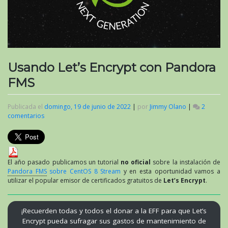
Usando Let’s Encrypt con Pandora
FMS
Publicada el
domingo, 19 de junio de 2022
|
por
Jimmy Olano
|
2
comentarios
en
Usando
Let’s
Encrypt
con
Pandora
El año pasado publicamos un tutorial
no oficial
sobre la instalación de
FMS
Pandora FMS
sobre CentOS 8 Stream
y en esta oportunidad vamos a
utilizar el popular emisor de certificados gratuitos de
Let’s Encrypt
.
¡Recuerden todas y todos el donar a la EFF para que Let’s
Encrypt pueda sufragar sus gastos de mantenimiento de