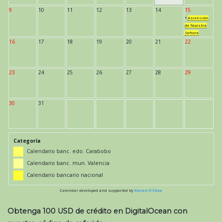
9
10
11
12
13
14
15
*
Ascensión
de Nuestra
Señora
16
17
18
19
20
21
22
23
24
25
26
27
28
29
30
31
Categoría
Calendario banc. edo. Carabobo
Calendario banc. mun. Valencia
Calendario bancario nacional
Calendar developed and supported by
Kieran O'Shea
Obtenga 100 USD de crédito en DigitalOcean con