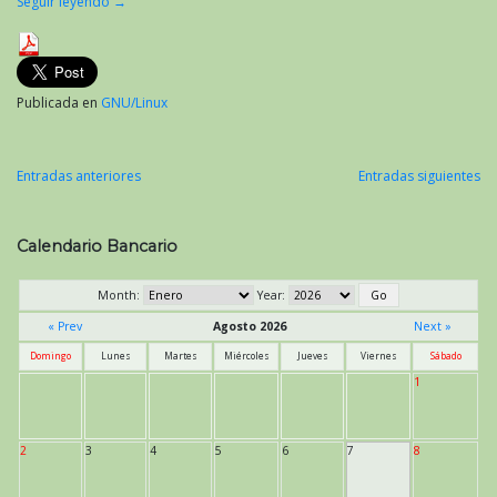
Seguir leyendo
→
Publicada en
GNU/Linux
Entradas anteriores
Entradas siguientes
Navegación
de
Calendario Bancario
entradas
Month:
Year:
« Prev
Agosto 2026
Next »
Domingo
Lunes
Martes
Miércoles
Jueves
Viernes
Sábado
1
2
3
4
5
6
7
8