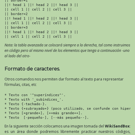
|| border=1

||! head 1 ||! head 2 ||! head 3 ||

|| cell 1 || cell 2 || cell 3 ||

|| border=2

||! head 1 ||! head 2 ||! head 3 ||

|| cell 1 || cell 2 || cell 3 ||

|| border=3

||! head 1 ||! head 2 ||! head 3 ||

|| cell 1 || cell 2 || cell 3 ||
Nota: la tabla avanzada se colocará siempre a la derecha, tal como instruimos
en código pero al mismo nivel de los elementos que tenga a continuación -uno
al lado del otro-
Formato de caracteres.
Otros comandos nos permiten dar formato al texto para representar
fórmulas, citas, etc
* Texto con '^superíndices^'.

* Texto with '_subíndices_'.

* Texto {-tachado-}.

* Texto {+subrayado+} (poco utilizado, se confunde con hiperví
* Texto [+grande+], [++más grande++].

* Texto  [-pequeño-], [--más pequeño--].
En la siguiente sección colocamos una imagen tomada del
WikiSandBox
:
es un área donde podremos libremente practicar nuestros códigos,