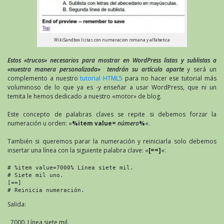
WikiSandbox listas con numeracion romana y alfabetica
Estos «trucos» necesarios para mostrar en WordPress listas y sublistas a
«nuestra manera personalizada» tendrán su artículo aparte
y será un
complemento a nuestro
tutorial HTML5
para no hacer ese tutorial más
voluminoso de lo que ya es -y enseñar a usar WordPress, que ni un
temita le hemos dedicado a nuestro «motor» de blog.
Este concepto de palabras claves se repite si debemos forzar la
numeración u orden: «
%item value=
número
%
«.
También si queremos parar la numeración y reiniciarla solo debemos
insertar una línea con la siguiente palabra clave: «
[==]
«:
# %item value=7000% Línea siete mil.

# Siete mil uno.

[==]

# Reinicia numeración.
Salida:
Línea siete mil.