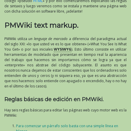
código «pseudo
HTML
» y por ello comenzaremos explicando las reglas
de sintaxis y luego veremos como se instala y mantiene una página web
con dicha solución en software libre, ¡adelante!
PMWiki text markup.
PMWiki utiliza
un lenguaje de marcado
a diferencia del paradigma actual
del siglo XXI: «lo que usted ve es lo que obtiene» («What You See Is What
You Get» o por sus iniciales
WYSIWYG
). Esto último consiste en utilizar
herramientas de modelado que presentan en tiempo real la apariencia
del trabajo que hacemos sin importarnos cómo se logra ya que el
«interprete» nos abstrae del código subyacente. El asunto es que
nosotros nunca dejamos de estar conscientes que los ordenadores solo
entienden de unos y ceros (y ni siquiera eso, ya que es una abstracción
que nos hacemos: solo entiende con apagado o encendido, hay o no hay
en el último de los casos).
Reglas básicas de edición en PMWiki.
Hay seis reglas básicas para editar las páginas web cuyo motor web es la
PMWiki:
Para comenzar un párrafo solo basta con una simple línea en