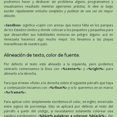
podremos hacer y deshacer sin problema alguno, programamos y
visualizamos resultado
mientras agarramos práctica, la idea es luego
escribir rápidamente artículos completos y publicar de una vez sin mayor
dilación.
«
Sandbox
» significa «cajón con arena» que nunca falta en los parques
de los Estados Unidos y donde colocan a los pequeños y pequeñas para
que desarrollen sus habilidades motoras sin peligro alguno; acá en
Venezuela hacemos algo mucho mejor: los llevamos a las playas
maravillosas de nuestro país.
Alineación de texto, color de fuente.
Por defecto el texto está alineado a la izquierda, pero podemos
centrarlo comenzamos la línea con «
%center%
» y «
%right%
» para
alinearlo a la derecha.
Para que el texto «flote» a la derecha sobre el siguiente párrafo que haya
a continuación iniciamos con «
%rfloat%
» y si lo queremos en un marco
«
%rframe%
«.
Para aplicar color simplemente escribimos el color, en inglés, encerrado
entre signos de porcentaje. Esto se aplicará por defecto al resto del
párrafo a partir del código, si necesitamos solamente colorear una
palabra escribiremos «
%blue% palabras a colorear %black%
«.
Por