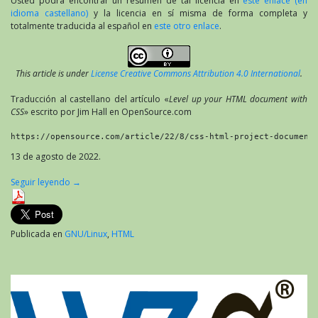
Usted podrá encontrar un resumen de tal licencia en
este enlace (en
idioma castellano)
y la licencia en sí misma de forma completa y
totalmente traducida al español en
este otro enlace
.
This article is under
License Creative Commons Attribution 4.0 International
.
Traducción al castellano del artículo «
Level up your HTML document with
CSS
» escrito por Jim Hall en OpenSource.com
https://opensource.com/article/22/8/css-html-project-document
13 de agosto de 2022.
Seguir leyendo
→
Publicada en
GNU/Linux
,
HTML