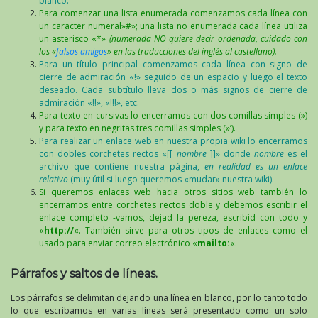
blanco.
Para comenzar una lista enumerada comenzamos cada línea con
un caracter numeral»#»; una lista no enumerada cada línea utiliza
un asterisco «*»
(numerada NO quiere decir ordenada, cuidado con
los «
falsos amigos
» en las traducciones del inglés al castellano).
Para un título principal comenzamos cada línea con signo de
cierre de admiración «!» seguido de un espacio y luego el texto
deseado. Cada subtítulo lleva dos o más signos de cierre de
admiración «!!», «!!!», etc.
Para texto en cursivas lo encerramos con dos comillas simples (»)
y para texto en negritas tres comillas simples (»’).
Para realizar un enlace web en nuestra propia wiki lo encerramos
con dobles corchetes rectos «[[
nombre
]]» donde
nombre
es el
archivo que contiene nuestra página,
en realidad es un enlace
relativo
(muy útil si luego queremos «mudar» nuestra wiki).
Si queremos enlaces web hacia otros sitios web también lo
encerramos entre corchetes rectos doble y debemos escribir el
enlace completo -vamos, dejad la pereza, escribid con todo y
«
http://
«. También sirve para otros tipos de enlaces como el
usado para enviar correo electrónico «
mailto:
«.
Párrafos y saltos de líneas.
Los párrafos se delimitan dejando una línea en blanco, por lo tanto todo
lo que escribamos en varias líneas será presentado como un solo