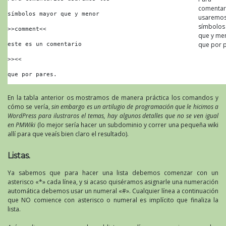
comentar
símbolos mayor que y menor 
usaremos
símbolos
>>comment<<
que y me
que por p
este es un comentario
>><<
que por pares.
En la tabla anterior os mostramos de manera práctica los comandos y
cómo se vería,
sin embargo es un artilugio de programación que le hicimos a
WordPress para ilustraros el temas, hay algunos detalles que no se ven igual
en PMWiki
(lo mejor sería hacer un subdominio y correr una pequeña wiki
allí para que veaís bien claro el resultado).
Listas.
Ya sabemos que para hacer una lista debemos comenzar con un
asterisco «*» cada línea, y si acaso quiséramos asignarle una numeración
automática debemos usar un numeral «#». Cualquier línea a continuación
que NO comience con asterisco o numeral es implícito que finaliza la
lista.