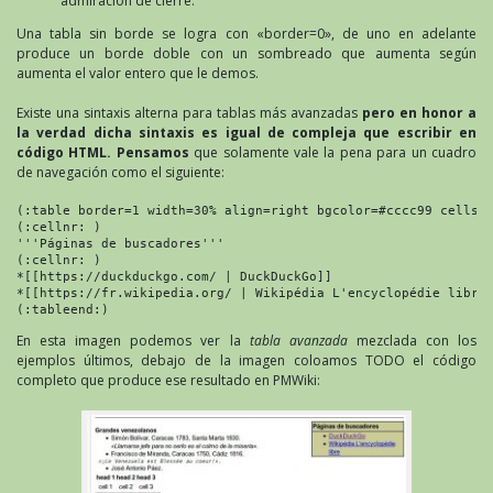
admiración de cierre.
Una tabla sin borde se logra con «border=0», de uno en adelante
produce un borde doble con un sombreado que aumenta según
aumenta el valor entero que le demos.
Existe una sintaxis alterna para tablas más avanzadas
pero en honor a
la verdad dicha sintaxis es igual de compleja que escribir en
código HTML. Pensamos
que solamente vale la pena para un cuadro
de navegación como el siguiente:
(:table border=1 width=30% align=right bgcolor=#cccc99 cellspa
(:cellnr: )

'''Páginas de buscadores'''

(:cellnr: )

*[[https://duckduckgo.com/ | DuckDuckGo]]

*[[https://fr.wikipedia.org/ | Wikipédia L'encyclopédie libre]
(:tableend:)
En esta imagen podemos ver la
tabla avanzada
mezclada con los
ejemplos últimos, debajo de la imagen coloamos TODO el código
completo que produce ese resultado en PMWiki: