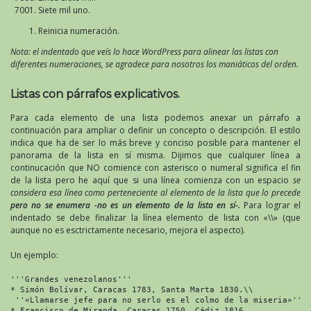
Siete mil uno.
Reinicia numeración.
Nota: el indentado que veís lo hace WordPress para alinear las listas con
diferentes numeraciones, se agradece para nosotros los maniáticos del orden.
Listas con párrafos explicativos.
Para cada elemento de una lista podemos anexar un párrafo a
continuación para ampliar o definir un concepto o descripción. El estilo
indica que ha de ser lo más breve y conciso posible para mantener el
panorama de la lista en sí misma. Dijimos que cualquier línea a
continucación que NO comience con asterisco o numeral significa el fin
de la lista pero he aquí que si una línea comienza con un espacio
se
considera esa línea como perteneciente al elemento de la lista que lo precede
pero no se enumera -no es un elemento de la lista en sí-.
Para lograr el
indentado se debe finalizar la línea elemento de lista con «\\» (que
aunque no es esctrictamente necesario, mejora el aspecto).
Un ejemplo:
'''Grandes venezolanos'''

* Simón Bolívar, Caracas 1783, Santa Marta 1830.\\

 ''«Llamarse jefe para no serlo es el colmo de la miseria»''.

* Francisco de Miranda, Caracas 1750, Cádiz 1816.
