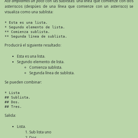
Acá ampliamos un poco
con las sublistas: una línea que comienze con dos
asteriscos (despúes de una línea que comienze con un asterisco) se
visualiza como una sublista:
* Esta es una lista.

* Segundo elemento de lista.

** Comienza sublista.

** Segunda línea de sublista.
Producirá el siguiente resultado:
Esta es una lista.
Segundo elemento de lista.
Comienza sublista.
Segunda línea de sublista.
Se pueden combinar:
* Lista

## Sublista.

## Dos.

Salida:
Lista.
Sub lista uno
Dos.