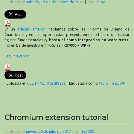
Publicada el
sábado, 15 de diciembre de 2018
|
por
Jimmy
En un
artículo anterior
hablamos sobre las «Norma de Diseño de
Cuadrícula» y en esta oportunidad presentaremos lo básico de realizar
figuras fundamentales
¡y hasta el cómo integrarlas en WordPress!
(no en balde nuestro
leit motiv
es «
KS7000 +
WP
»
).
Seguir leyendo
→
Publicada en
CSS
,
HTML
,
WordPress
|
Etiquetada como
WordPress
,
WP
Chromium extension tutorial
Publicada el
jueves, 20 de julio de 2017
|
por
ks7000