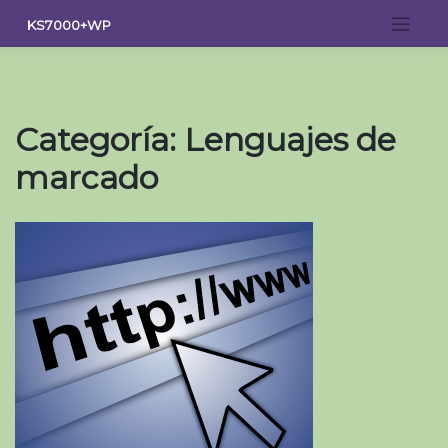
Saltar
KS7000+WP
al
contenido
Categoría:
Lenguajes de
marcado