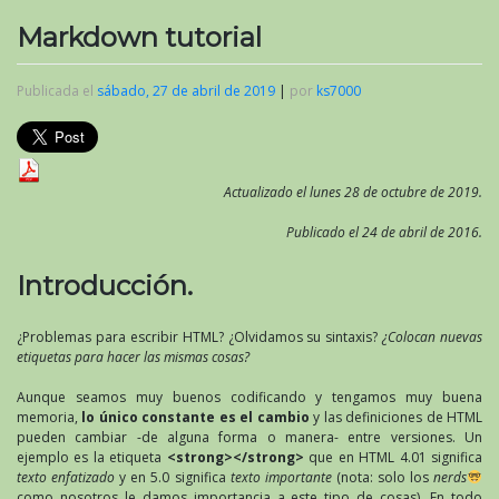
Markdown tutorial
Publicada el
sábado, 27 de abril de 2019
|
por
ks7000
Actualizado el lunes 28 de octubre de 2019.
Publicado el 24 de abril de 2016.
Introducción.
¿Problemas para escribir HTML? ¿Olvidamos su sintaxis?
¿Colocan nuevas
etiquetas para hacer las mismas cosas?
Aunque seamos muy buenos codificando y tengamos muy buena
memoria,
lo único constante es el cambio
y las definiciones de HTML
pueden cambiar -de alguna forma o manera- entre versiones. Un
ejemplo es la etiqueta
<strong></strong>
que en HTML 4.01 significa
texto enfatizado
y en 5.0 significa
texto importante
(nota: solo los
nerds
como nosotros le damos importancia a este tipo de cosas). En todo