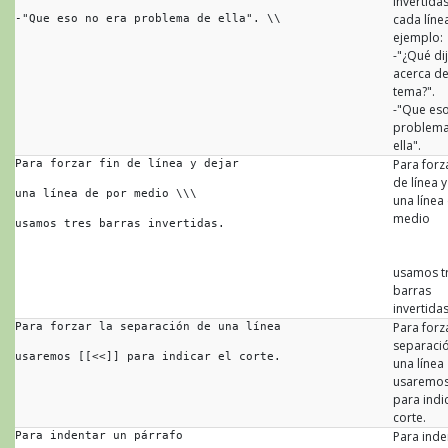
invertida
cada líne
-"Que eso no era problema de ella". \\
ejemplo:
-"¿Qué dij
acerca de
tema?".
-"Que eso
problema
ella".
Para forza
Para forzar fin de línea y dejar
de línea y
una línea de por medio \\\
una línea
medio
usamos tres barras invertidas.
usamos t
barras
invertidas
Para forza
Para forzar la separación de una línea
separaci
usaremos [[<<]] para indicar el corte.
una línea
usaremo
para indic
corte.
Para inde
Para indentar un párrafo