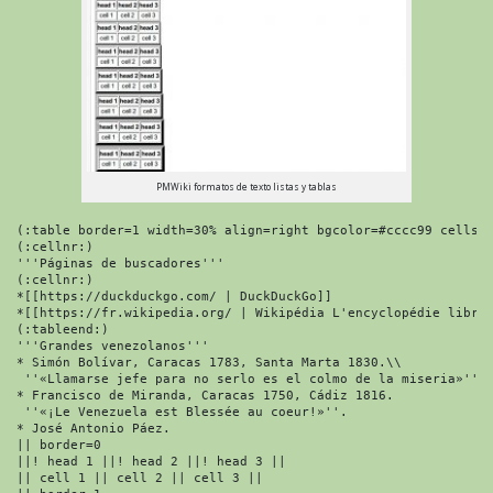
PMWiki formatos de texto listas y tablas
(:table border=1 width=30% align=right bgcolor=#cccc99 cellspa
(:cellnr:)

'''Páginas de buscadores'''

(:cellnr:)

*[[https://duckduckgo.com/ | DuckDuckGo]]

*[[https://fr.wikipedia.org/ | Wikipédia L'encyclopédie libre]
(:tableend:)

'''Grandes venezolanos'''

* Simón Bolívar, Caracas 1783, Santa Marta 1830.\\

 ''«Llamarse jefe para no serlo es el colmo de la miseria»''.

* Francisco de Miranda, Caracas 1750, Cádiz 1816.

 ''«¡Le Venezuela est Blessée au coeur!»''.

* José Antonio Páez.

|| border=0

||! head 1 ||! head 2 ||! head 3 ||

|| cell 1 || cell 2 || cell 3 ||
