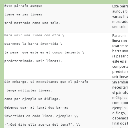
Este párr
Este párrafo aunque
aunque t
tiene varias líneas
varias lín
mostrad
será mostrado como uno solo.
uno solo.
Para unir
Para unir una línea con otra \
línea con
usaremos la barra invertida \
usaremos
barra inv
(a pesar que este es el comportamiento \
(a pesar 
este es el
predeterminado, unir líneas).
comport
predeter
unir líneas
Sin embar
Sin embargo, si necesitamos que el párrafo
necesita
 tenga múltiples líneas,
el párraf
múltiples 
como por ejemplo un diálogo,
como po
ejemplo 
debemos usar al final dos barras 
diálogo,
invertidas en cada línea, ejemplo: \\
debemos 
final dos
-"¿Qué dijo ella acerca del tema?". \\