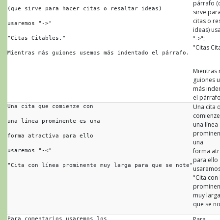
párrafo (
(que sirve para hacer citas o resaltar ideas)
sirve par
citas o re
usaremos "->"
ideas) u
"->":
"Citas Citables."
"Citas Cit
Mientras más guiones usemos más indentado el párrafo.
Mientras
guiones 
más inde
el párrafo
Una cita 
Una cita que comienze con
comienze
una línea prominente es una
una línea
prominen
forma atractiva para ello
una
forma atr
usaremos "-<"
para ello
"Cita con línea prominente muy larga para que se note"
usaremo
"Cita con 
prominen
muy larg
que se no
Para
Para comentarios usaremos los