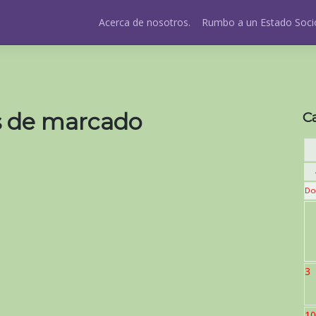
Acerca de nosotros.
Rumbo a un Estado Socio
s de marcado
C
Do
3
10