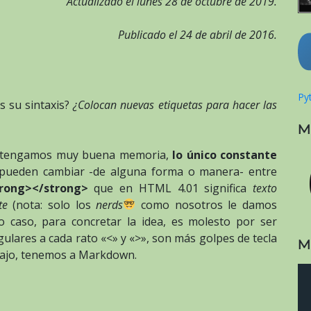
Actualizado el lunes 28 de octubre de 2019.
Publicado el 24 de abril de 2016.
Pyt
s su sintaxis?
¿Colocan nuevas etiquetas para hacer las
M
y tengamos muy buena memoria,
lo único constante
 pueden cambiar -de alguna forma o manera- entre
rong></strong>
que en HTML 4.01 significa
texto
te
(nota: solo los
nerds
como nosotros le damos
o caso, para concretar la idea, es molesto por ser
gulares a cada rato «<» y «>», son más golpes de tecla
M
abajo, tenemos a Markdown.