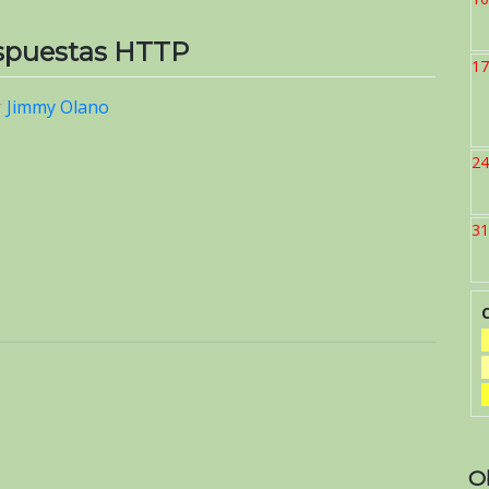
espuestas HTTP
17
r
Jimmy Olano
24
31
O