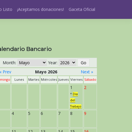
 Listo
¡Aceptamos donaciones!
Gaceta Oficial
alendario Bancario
Month:
Year:
« Prev
Mayo 2026
Next »
mingo
Lunes
Martes
Miércoles
Jueves
Viernes
Sábado
1
2
*
Día
del
Trabajo
4
5
6
7
8
9
11
12
13
14
15
16