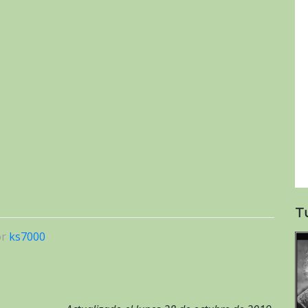
T
or
ks7000