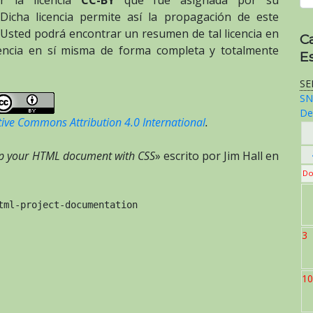
or la licencia
CC-BY
que fue asignada por su
 Dicha licencia permite así la propagación de este
. Usted podrá encontrar un resumen de tal licencia en
C
cencia en sí misma de forma completa y totalmente
E
SE
SN
De
tive Commons Attribution 4.0 International
.
up your HTML document with CSS
» escrito por Jim Hall en
Do
tml-project-documentation
3
10