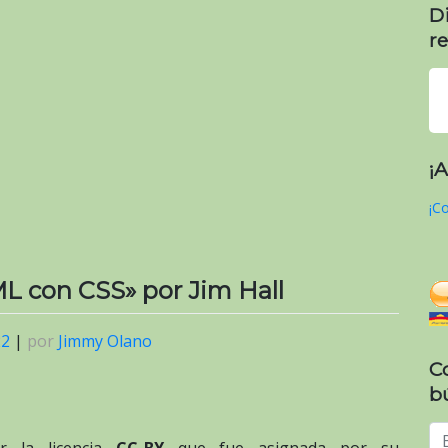
D
re
¡
¡Co
 con CSS» por Jim Hall
22
|
por
Jimmy Olano
C
b