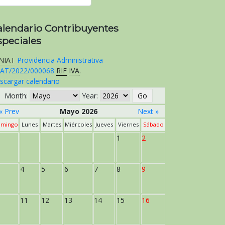
alendario Contribuyentes
speciales
NIAT
Providencia Administrativa
AT/2022/000068
RIF
IVA
.
scargar calendario
Month:
Year:
« Prev
Mayo 2026
Next »
mingo
Lunes
Martes
Miércoles
Jueves
Viernes
Sábado
1
2
4
5
6
7
8
9
11
12
13
14
15
16