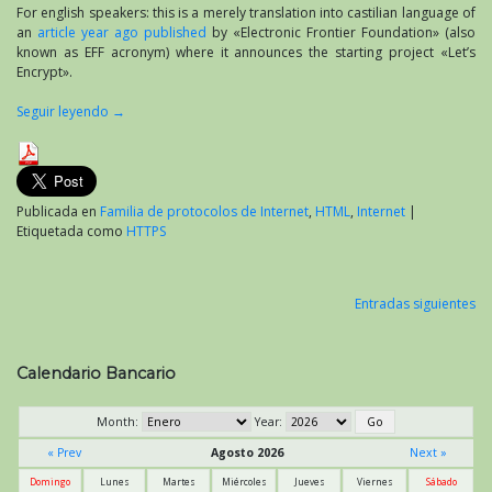
For english speakers: this is a merely translation into castilian language of
an
article year ago published
by «Electronic Frontier Foundation» (also
known as EFF acronym) where it announces the starting project «Let’s
Encrypt».
Seguir leyendo
→
Publicada en
Familia de protocolos de Internet
,
HTML
,
Internet
|
Etiquetada como
HTTPS
Entradas siguientes
Navegación
de
Calendario Bancario
entradas
Month:
Year:
« Prev
Agosto 2026
Next »
Domingo
Lunes
Martes
Miércoles
Jueves
Viernes
Sábado