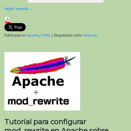
Seguir leyendo
→
Publicada en
Apache
,
HTML
|
Etiquetada como
.htacces
Tutorial para configurar
mod_rewrite en Apache sobre