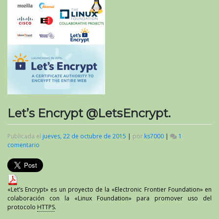
Let’s Encrypt @LetsEncrypt.
Publicada el
jueves, 22 de octubre de 2015
|
por
ks7000
|
1
comentario
en
Let’s
Encrypt
@LetsEncrypt.
«
Let’s Encrypt
» es un proyecto de la «
Electronic Frontier Foundation
» en
colaboración con la «
Linux Foundation
» para promover uso del
protocolo
HTTPS
.