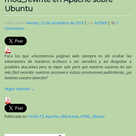
Ubuntu
Publicada el
viernes, 23 de diciembre de 2016
|
por
ks7000
|
1
comentario
en
Tutorial
para
configurar
mod_rewrite
en
Para los que «montamos» páginas web siempre es útil ocultar las
Apache
extensiones de nuestros archivos a ser servidos y así despistar a
sobre
posibles atacantes
pero es mejor aún para que nuestros usuarios les sea
Ubuntu
más fácil recordar nuestras secciones e incluso promociones publicitarias, ¿ya
tenemos vuestra atención?
Seguir leyendo
→
Publicada en
16.04 LTS
,
Apache
,
GNU/Linux
,
HTML
,
Ubuntu