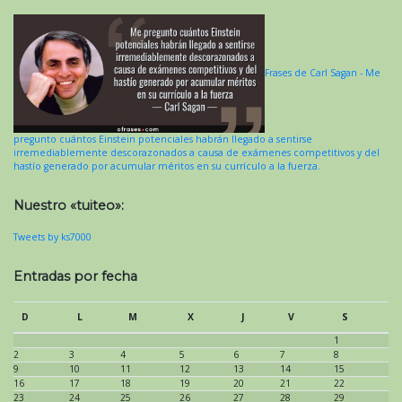
Frases de Carl Sagan - Me
pregunto cuántos Einstein potenciales habrán llegado a sentirse
irremediablemente descorazonados a causa de exámenes competitivos y del
hastío generado por acumular méritos en su currículo a la fuerza.
Nuestro «tuiteo»:
Tweets by ks7000
Entradas por fecha
D
L
M
X
J
V
S
1
2
3
4
5
6
7
8
9
10
11
12
13
14
15
16
17
18
19
20
21
22
23
24
25
26
27
28
29