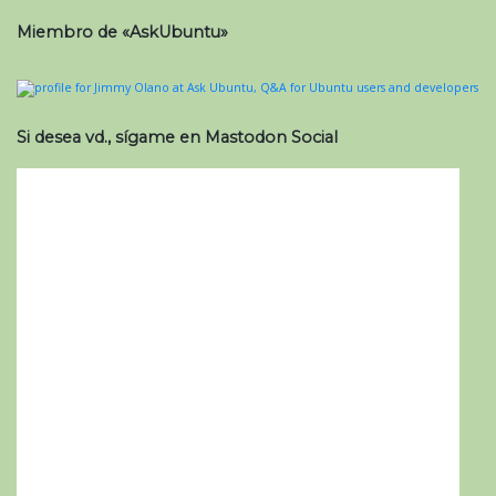
Miembro de «AskUbuntu»
Si desea vd., sígame en Mastodon Social