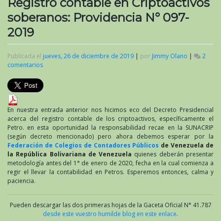
Registro contable en Criptoactivos
soberanos: Providencia N° 097-
2019
Publicada el
jueves, 26 de diciembre de 2019
|
por
Jimmy Olano
|
2
comentarios
en
Registro
contable
en
Criptoactivos
soberanos:
En nuestra entrada anterior nos hicimos eco del Decreto Presidencial
Providencia
acerca del registro contable de los criptoactivos, específicamente el
N°
Petro. en esta oportunidad la responsabilidad recae en la SUNACRIP
097-
(según decreto mencionado) pero ahora debemos esperar por la
2019
Federación de Colegios de Contadores Públicos
de Venezuela de
la República Bolivariana de Venezuela
quienes deberán presentar
metodología antes del 1° de enero de 2020, fecha en la cual comienza a
regir el llevar la contabilidad en Petros. Esperemos entonces, calma y
paciencia.
Pueden descargar las dos primeras hojas de la Gaceta Oficial N° 41.787
desde este vuestro humilde blog en este enlace
.