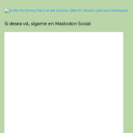
Si desea vd., sígame en Mastodon Social