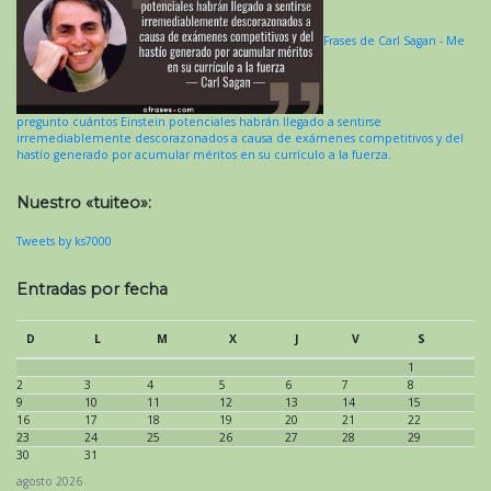
Frases de Carl Sagan - Me
pregunto cuántos Einstein potenciales habrán llegado a sentirse
irremediablemente descorazonados a causa de exámenes competitivos y del
hastío generado por acumular méritos en su currículo a la fuerza.
Nuestro «tuiteo»:
Tweets by ks7000
Entradas por fecha
D
L
M
X
J
V
S
1
2
3
4
5
6
7
8
9
10
11
12
13
14
15
16
17
18
19
20
21
22
23
24
25
26
27
28
29
30
31
agosto 2026