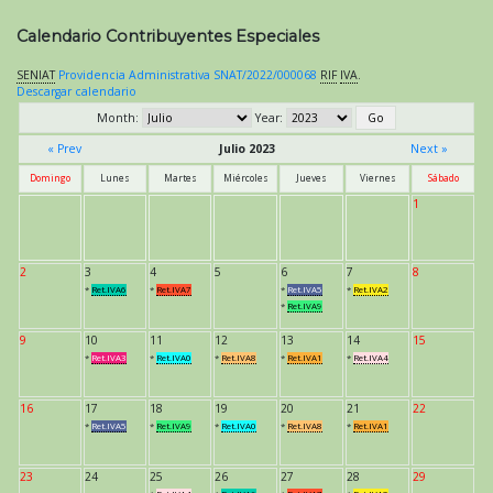
Calendario Contribuyentes Especiales
SENIAT
Providencia Administrativa SNAT/2022/000068
RIF
IVA
.
Descargar calendario
Month:
Year:
« Prev
Julio 2023
Next »
Domingo
Lunes
Martes
Miércoles
Jueves
Viernes
Sábado
1
2
3
4
5
6
7
8
*
Ret.IVA6
*
Ret.IVA7
*
Ret.IVA5
*
Ret.IVA2
*
Ret.IVA9
9
10
11
12
13
14
15
*
Ret.IVA3
*
Ret.IVA0
*
Ret.IVA8
*
Ret.IVA1
*
Ret.IVA4
16
17
18
19
20
21
22
*
Ret.IVA5
*
Ret.IVA9
*
Ret.IVA0
*
Ret.IVA8
*
Ret.IVA1
23
24
25
26
27
28
29