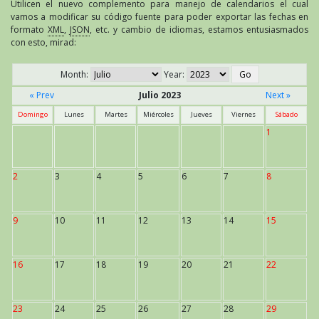
Utilicen el nuevo complemento para manejo de calendarios el cual
vamos a modificar su código fuente para poder exportar las fechas en
formato
XML
,
JSON
, etc. y cambio de idiomas, estamos entusiasmados
con esto, mirad:
Month:
Year:
« Prev
Julio 2023
Next »
Domingo
Lunes
Martes
Miércoles
Jueves
Viernes
Sábado
1
2
3
4
5
6
7
8
9
10
11
12
13
14
15
16
17
18
19
20
21
22
23
24
25
26
27
28
29