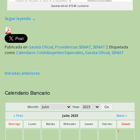
Gaceta oficial 41546 sumario
Seguir leyendo
→
Publicada en
Gaceta Oficial
,
Providencias SENIAT
,
SENIAT
|
Etiquetada
como
Calendario Contribuyentes Especiales
,
Gaceta Oficial
,
SENIAT
Entradas anteriores
Navegación
de
Calendario Bancario
entradas
Month:
Year:
« Prev
Julio 2023
Next »
Domingo
Lunes
Martes
Miércoles
Jueves
Viernes
Sábado
1