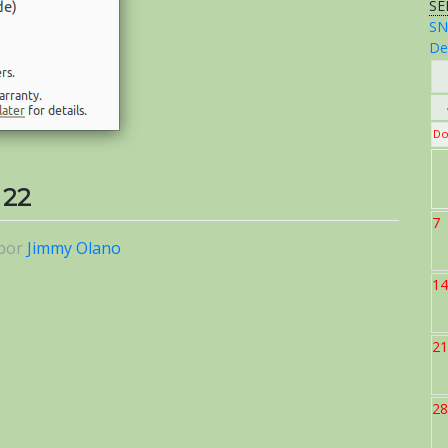
SE
SN
De
Do
 22
7
por
Jimmy Olano
14
21
28