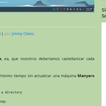
S
So
4
|
por
Jimmy Olano
x
, ea, que nosotros deberíamos castellanizar cada
ísimo tiempo sin actualizar una máquina
Manyaro
 a directory
nte: