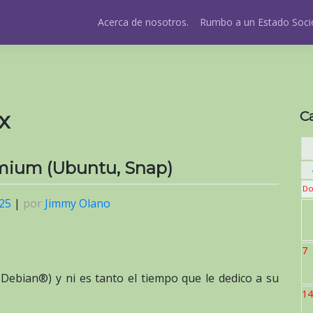
Acerca de nosotros.
Rumbo a un Estado Socio
x
C
omium (Ubuntu, Snap)
Do
025
|
por
Jimmy Olano
7
ebian®) y ni es tanto el tiempo que le dedico a su
14