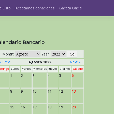
 Listo
¡Aceptamos donaciones!
Gaceta Oficial
alendario Bancario
Month:
Year:
« Prev
Agosto 2022
Next »
mingo
Lunes
Martes
Miércoles
Jueves
Viernes
Sábado
1
2
3
4
5
6
8
9
10
11
12
13
15
16
17
18
19
20