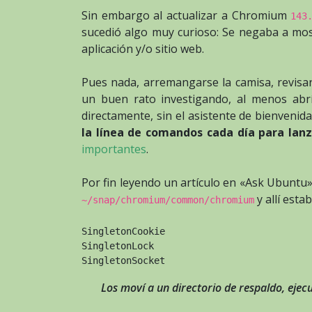
Sin embargo al actualizar a Chromium
143
sucedió algo muy curioso: Se negaba a most
aplicación y/o sitio web.
Pues nada, arremangarse la camisa, revisar
un buen rato investigando, al menos abrí
directamente, sin el asistente de bienvenid
la línea de comandos cada día para lan
importantes
.
Por fin leyendo un artículo en «Ask Ubuntu»
y allí esta
~/snap/chromium/common/chromium
SingletonCookie
SingletonLock
SingletonSocket
Los moví a un directorio de respaldo, eje