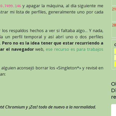
y apagar la máquina, al día siguiente me
.0.7499.146
21
rar mi lista de perfiles, generalmente uno por cada
28
 los respaldos hechos a ver si faltaba algo… Y nada,
a un perfil temporal y así abrí uno o dos perfiles
a.
Pero no es la idea tener que estar recurriendo a
zar el navegador
web,
ese recurso es para trabajos
 alguien aconsejó borrar los «Singleton*» y revisé en
ban:
O
D
re
cuté Chromium y ¡Zas! todo de nuevo a la normalidad.