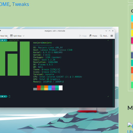
OME
,
Tweaks
M