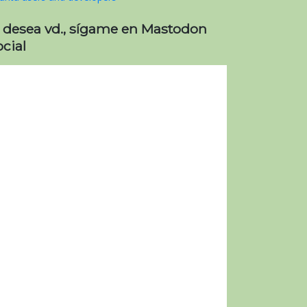
i desea vd., sígame en Mastodon
cial