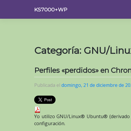
Saltar
KS7000+WP
al
contenido
Categoría:
GNU/Linu
Perfiles «perdidos» en Chr
Publicada el
domingo, 21 de diciembre de 2
Yo utilizo GNU/Linux® Ubuntu® (derivado D
configuración.