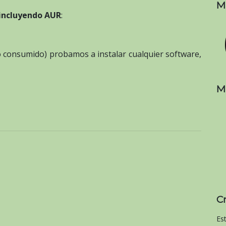
M
incluyendo AUR
:
mpo consumido) probamos a instalar cualquier software,
M
C
Es