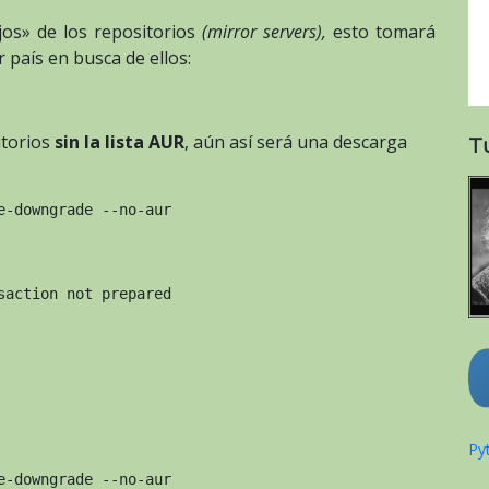
ejos» de los repositorios
(mirror servers),
esto tomará
 país en busca de ellos:
itorios
sin la lista AUR
, aún así será una descarga
T
e-downgrade --no-aur
saction not prepared
Pyt
e-downgrade --no-aur