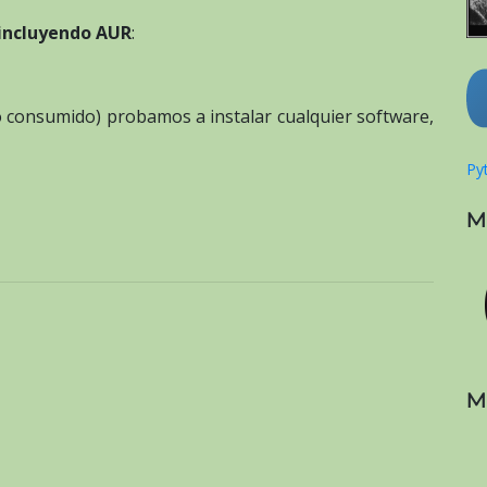
incluyendo AUR
:
mpo consumido) probamos a instalar cualquier software,
Pyt
M
M