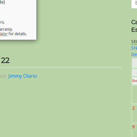
C
E
SE
SN
De
 22
por
Jimmy Olano
Do
2
9