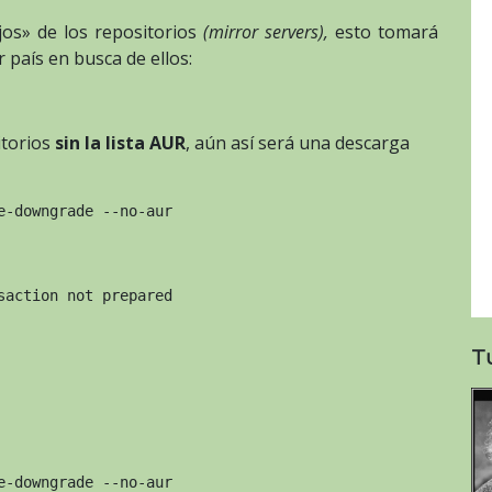
ejos» de los repositorios
(mirror servers),
esto tomará
 país en busca de ellos:
itorios
sin la lista AUR
, aún así será una descarga
e-downgrade --no-aur
saction not prepared
T
e-downgrade --no-aur