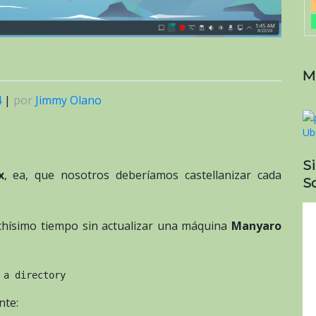
M
4
|
por
Jimmy Olano
S
x
, ea, que nosotros deberíamos castellanizar cada
So
ísimo tiempo sin actualizar una máquina
Manyaro
 a directory
nte: