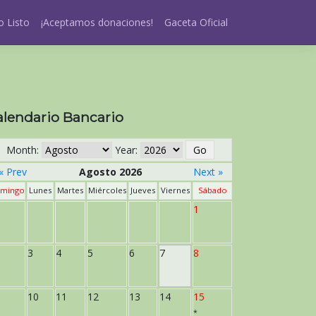
 Listo
¡Aceptamos donaciones!
Gaceta Oficial
alendario Bancario
Month:
Year:
« Prev
Agosto 2026
Next »
mingo
Lunes
Martes
Miércoles
Jueves
Viernes
Sábado
1
3
4
5
6
7
8
10
11
12
13
14
15
*