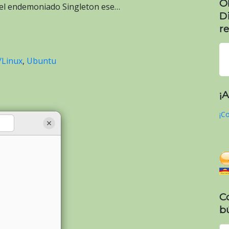
O
 el endemoniado Singleton ese…
D
re
Linux
,
Ubuntu
¡
¡Co
C
b