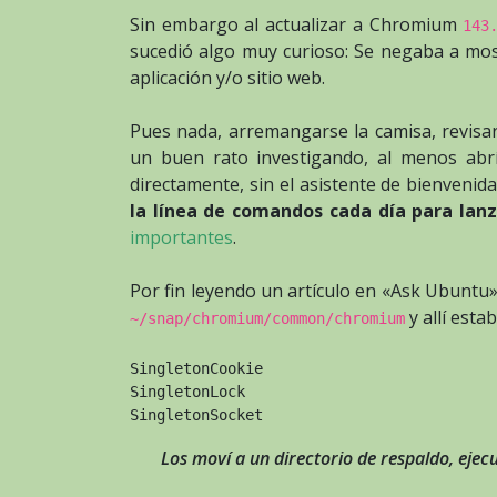
Sin embargo al actualizar a Chromium
143
sucedió algo muy curioso: Se negaba a most
aplicación y/o sitio web.
Pues nada, arremangarse la camisa, revisar
un buen rato investigando, al menos abrí
directamente, sin el asistente de bienvenid
la línea de comandos cada día para lan
importantes
.
Por fin leyendo un artículo en «Ask Ubuntu»
y allí esta
~/snap/chromium/common/chromium
SingletonCookie
SingletonLock
SingletonSocket
Los moví a un directorio de respaldo, eje