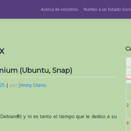
Acerca de nosotros.
Rumbo a un Estado Socio
x
C
omium (Ubuntu, Snap)
Do
025
|
por
Jimmy Olano
2
ebian®) y ni es tanto el tiempo que le dedico a su
9