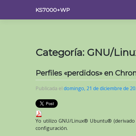
Saltar
KS7000+WP
al
contenido
Categoría:
GNU/Linu
Perfiles «perdidos» en Chr
Publicada el
domingo, 21 de diciembre de 2
Yo utilizo GNU/Linux® Ubuntu® (derivado D
configuración.