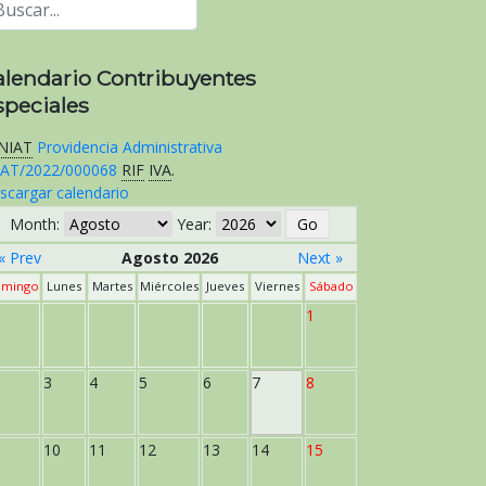
alendario Contribuyentes
speciales
NIAT
Providencia Administrativa
AT/2022/000068
RIF
IVA
.
scargar calendario
Month:
Year:
« Prev
Agosto 2026
Next »
mingo
Lunes
Martes
Miércoles
Jueves
Viernes
Sábado
1
3
4
5
6
7
8
10
11
12
13
14
15