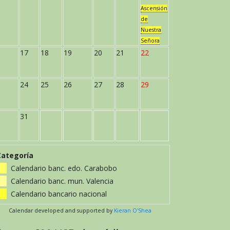
Ascensión
de
Nuestra
Señora
17
18
19
20
21
22
24
25
26
27
28
29
31
Categoría
Calendario banc. edo. Carabobo
Calendario banc. mun. Valencia
Calendario bancario nacional
Calendar developed and supported by
Kieran O'Shea