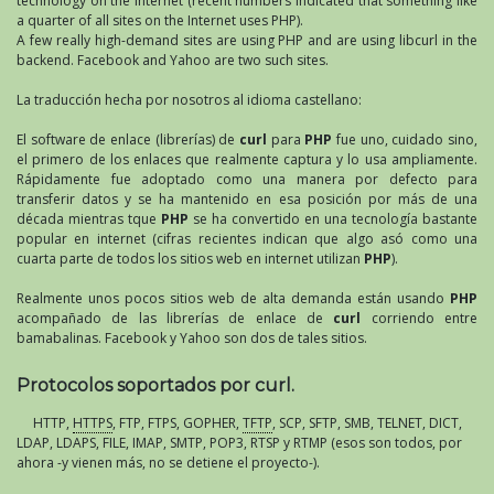
technology on the Internet (recent numbers indicated that something like
a quarter of all sites on the Internet uses PHP).
A few really high-demand sites are using PHP and are using libcurl in the
backend. Facebook and Yahoo are two such sites.
La traducción hecha por nosotros al idioma castellano:
El software de enlace (librerías) de
curl
para
PHP
fue uno, cuidado sino,
el primero de los enlaces que realmente captura y lo usa ampliamente.
Rápidamente fue adoptado como una manera por defecto para
transferir datos y se ha mantenido en esa posición por más de una
década mientras tque
PHP
se ha convertido en una tecnología bastante
popular en internet (cifras recientes indican que algo asó como una
cuarta parte de todos los sitios web en internet utilizan
PHP
).
Realmente unos pocos sitios web de alta demanda están usando
PHP
acompañado de las librerías de enlace de
curl
corriendo entre
bamabalinas. Facebook y Yahoo son dos de tales sitios.
Protocolos soportados por curl.
HTTP,
HTTPS
, FTP, FTPS, GOPHER,
TFTP
, SCP, SFTP, SMB, TELNET, DICT,
LDAP, LDAPS, FILE, IMAP, SMTP, POP3, RTSP y RTMP (esos son todos, por
ahora -y vienen más, no se detiene el proyecto-).