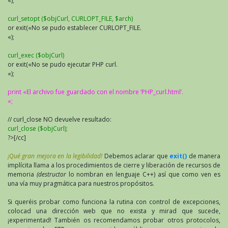
«);
curl_setopt ($objCurl, CURLOPT_FILE, $arch)
or exit(«No se pudo establecer CURLOPT_FILE.
«);
curl_exec ($objCurl)
or exit(«No se pudo ejecutar PHP curl.
«);
print «El archivo fue guardado con el nombre ‘PHP_curl.html’.
«;
// curl_close NO devuelve resultado:
curl_close ($objCurl);
?>[/cc]
¡Qué gran mejora en la legibilidad!
Debemos aclarar que
exit()
de manera
implícita llama a los procedimientos de cierre y liberación de recursos de
memoria
(destructor
lo nombran en lenguaje C++) así que como ven es
una vía muy pragmática para nuestros propósitos.
Si queréis probar como funciona la rutina con control de excepciones,
colocad una dirección web que no exista y mirad que sucede,
¡experimentad! También os recomendamos probar otros protocolos,