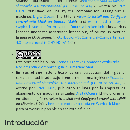
Spanish, published under license
«
Attribution-NonCommercial-
ShareAlike 4.0 International (CC BY-NC-SA 4.0)
»,
written by
Erika
Heidi
, published on line by the company for leasing virtual
machines
DigitalOcean.
The tittle is «
How to Install and Configure
Laravel with
LEMP
on Ubuntu 18.04
» and
we created a copy at
Wayback Machine for prevent in future a broken link
. This work is
licensed under the mencioned license but, of course, in castilian
language (
AKA
spanish
): «
Atribución-NoComercial-Compartir Igual
4.0 Internacional (CC BY-NC-SA 4.0)
».
Esta obra está bajo una
Licencia Creative Commons Atribución-
NoComercial-Compartir Igual 4.0 Internacional
.
En castellano:
Este artículo es una traducción del inglés al
castellano, publicado bajo licencia (en idioma inglés)
«
Attribution-
NonCommercial-ShareAlike 4.0 International (CC BY-NC-SA 4.0)
»
escrito por
Erika Heidi
, publicado en línea por la empresa de
alojamiento de máquinas virtuales
DigitalOcean.
El título original
en idioma inglés es «
How to Install and Configure Laravel with LEMP
on Ubuntu 18.04
» y
hemos creado una copia en Wayback Machine
para prevenir un posible enlace roto a futuro.
Introducción