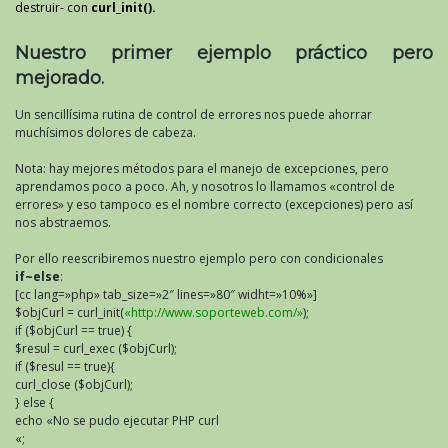
destruir- con
curl_init().
Nuestro primer ejemplo práctico pero
mejorado.
Un sencillísima rutina de control de errores nos puede ahorrar
muchísimos dolores de cabeza.
Nota: hay mejores métodos para el manejo de excepciones, pero
aprendamos poco a poco. Ah, y nosotros lo llamamos «control de
errores» y eso tampoco es el nombre correcto (excepciones) pero así
nos abstraemos.
Por ello reescribiremos nuestro ejemplo pero con condicionales
if~else
:
[cc lang=»php» tab_size=»2″ lines=»80″ widht=»10%»]
$objCurl = curl_init(
«http://www.soporteweb.com/»
);
if ($objCurl == true) {
$resul = curl_exec ($objCurl);
if ($resul == true){
curl_close ($objCurl);
} else {
echo «No se pudo ejecutar PHP curl
«;