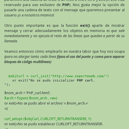
reservado para uso exclusivo de
PHP
). Nos gusta mejor la opción de
pasarle una cadena de texto con el mensaje que queremos presentar al
usuario ¡o a nosotros mismos!
Otro punto importante es que la función
exit()
aparte de mostrar
mensaje y cerrar adecuadamente los objetos en memoria
es que sale
inmediatamente y no ejecuta el resto de las líneas que quedan a partir de su
llamada.
Veamos entonces cómo emplearlo en nuestra labor que hoy nos ocupa
(para no alargar tanto cada línea
fijaos el uso del punto y coma para separar
bloques de código multilíneas
):
  $objCurl = curl_init("http://www.soporteweb.com/")
    or exit("No se pudo inicializar 
PHP curl
.

");
$nom_arch = ‘PHP_curl.html’;
$arch = fopen( $nom_arch , «w»)
or exit(«No se pudo abrir el archivo ‘».$nom_arch.»‘
«);
curl_setopt ($objCurl, CURLOPT_RETURNTRANSFER, 1)
or exit(«No se pudo establecer CURLOPT_RETURNTRANSFER.