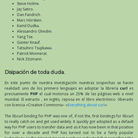
Steve Holme.
Jay Satiro.
Dan Fandrich.
Marc Hörsken.
Kamil Dudka.
Alessandro Ghedini.
Yang Tse.
Günter Knauf.
Tatsuhiro Tsujikawa.
Patrick Monnerat.
Nick Zitzmann.
Disipación de toda duda.
En este punto de nuestra investigación nuestras sospechas se hacen
realidad: uno de los primero lenguajes en adoptar la librería
curl
es
precisamente
PHP
el cual motoriza un 25% de las páginas web a nivel
mundial. El extracto , en inglés, reposa en el libro electrónico -liberado
con licencia «Creative Commons»- «
Everything about curl
«:
The libcurl binding for PHP was one of, if not the, first bindings for libcurl
to really catch on and get used widely. It quickly got adopted as a default
way for PHP users to transfer data and as it has now been in that position
for over a decade and PHP has turned out to be a fairly popular