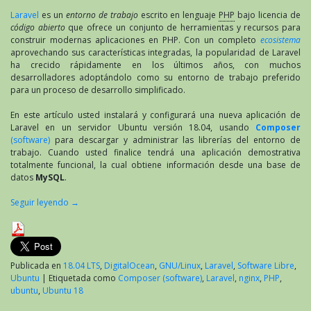
Laravel
es un
entorno de trabajo
escrito en lenguaje
PHP
bajo licencia de
código abierto
que ofrece un conjunto de herramientas y recursos para
construir modernas aplicaciones en PHP. Con un completo
ecosistema
aprovechando sus características integradas, la popularidad de Laravel
ha crecido rápidamente en los últimos años, con muchos
desarrolladores adoptándolo como su entorno de trabajo preferido
para un proceso de desarrollo simplificado.
En este artículo usted instalará y configurará una nueva aplicación de
Laravel en un servidor Ubuntu versión 18.04, usando
Composer
(software)
para descargar y administrar las librerías del entorno de
trabajo. Cuando usted finalice tendrá una aplicación demostrativa
totalmente funcional, la cual obtiene información desde una base de
datos
MySQL
.
Seguir leyendo
→
Publicada en
18.04 LTS
,
DigitalOcean
,
GNU/Linux
,
Laravel
,
Software Libre
,
Ubuntu
|
Etiquetada como
Composer (software)
,
Laravel
,
nginx
,
PHP
,
ubuntu
,
Ubuntu 18