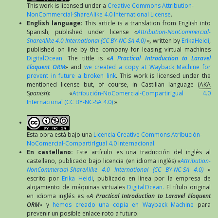
This work is licensed under a
Creative Commons Attribution-
NonCommercial-ShareAlike 4.0 International License
.
English language
: This article is a translation from English into
Spanish, published under license
«
Attribution-NonCommercial-
ShareAlike 4.0 International (CC BY-NC-SA 4.0)
»,
written by
ErikaHeidi
,
published on line by the company for leasing virtual machines
DigitalOcean.
The tittle is «
A Practical Introduction to Laravel
Eloquent ORM
» and
we created a copy at Wayback Machine for
prevent in future a broken link
. This work is licensed under the
mentioned license but, of course, in Castilian language (
AKA
S
panish
): «
Atribución-NoComercial-CompartirIgual 4.0
Internacional (CC BY-NC-SA 4.0)
».
Esta obra está bajo una
Licencia Creative Commons Atribución-
NoComercial-CompartirIgual 4.0 Internacional
.
En castellano:
Este artículo es una traducción del inglés al
castellano, publicado bajo licencia (en idioma inglés)
«
Attribution-
NonCommercial-ShareAlike 4.0 International (CC BY-NC-SA 4.0)
»
escrito por
Erika Heidi
, publicado en línea por la empresa de
alojamiento de máquinas virtuales
DigitalOcean.
El título original
en idioma inglés es «
A Practical Introduction to Laravel Eloquent
ORM
» y
hemos creado una copia en Wayback Machine
para
prevenir un posible enlace roto a futuro.