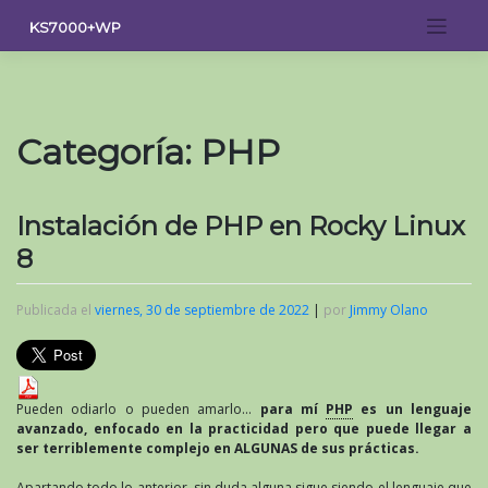
Saltar
KS7000+WP
al
contenido
Categoría:
PHP
Instalación de PHP en Rocky Linux
8
Publicada el
viernes, 30 de septiembre de 2022
|
por
Jimmy Olano
Pueden odiarlo o pueden amarlo…
para mí
PHP
es un lenguaje
avanzado, enfocado en la practicidad pero que puede llegar a
ser terriblemente complejo en ALGUNAS de sus prácticas.
Apartando todo lo anterior, sin duda alguna sigue siendo el lenguaje que