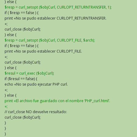
} else {
$resp = curl_setopt ($objCurl, CURLOPT_RETURNTRANSFER, 1);
if ( $resp == false ) {
print «No se pudo establecer CURLOPT_RETURNTRANSFER.
«;
curl_close ($objCurl);
} else {
$resp = curl_setopt ($objCurl, CURLOPT_FILE, $arch);
if ( $resp == false ) {
print «No se pudo establecer CURLOPT_FILE.
«;
curl_close ($objCurl);
} else {
$resul = curl_exec ($objCurl);
if ($resul == false) {
echo «No se pudo ejecutar PHP curl.
«;
} else {
print «El archivo fue guardado con el nombre ‘PHP_curl.html’.
«;
// curl_close NO devuelve resultado:
curl_close ($objCurl);
}
}
}