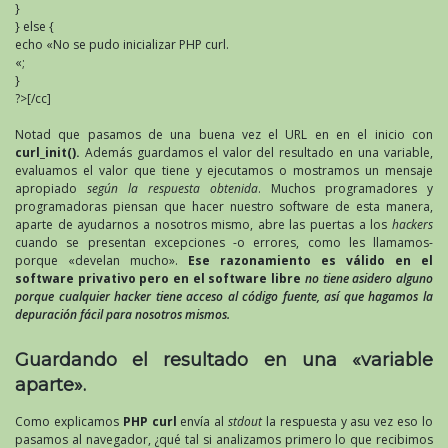
}
} else {
echo «No se pudo inicializar PHP curl.
«;
}
?>[/cc]
Notad que pasamos de una buena vez el URL en en el inicio con
curl_init().
Además guardamos el valor del resultado en una variable,
evaluamos el valor que tiene y ejecutamos o mostramos un mensaje
apropiado
según la respuesta obtenida
. Muchos programadores y
programadoras piensan que hacer nuestro software de esta manera,
aparte de ayudarnos a nosotros mismo, abre las puertas a los
hackers
cuando se presentan excepciones -o errores, como les llamamos-
porque «develan mucho».
Ese razonamiento es válido en el
software privativo pero en el software libre
no tiene asidero alguno
porque cualquier hacker tiene acceso al código fuente, así que hagamos la
depuración fácil para nosotros mismos.
Guardando el resultado en una «variable
aparte».
Como explicamos
PHP curl
envía al
stdout
la respuesta y asu vez eso lo
pasamos al navegador, ¿qué tal si analizamos primero lo que recibimos