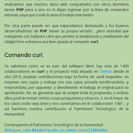
analizamos que muchos sitios web compartidos con otros dominios
tienen
PHP
pero a uno no lo dejan ingresar por la línea de comandos
entonces ¡vaya que si vale la pena el trabajo intermedio!
Por otra parte puede ser que especulamos demasiado y los buenos
desarrolladores de
PHP
tienen su propia versión…
¡pero recordad que
trabajamos con Software Libre que permite la modificación y reutilización del
código!
Pero echemos una leve ojeada al comando
curl.
Comando curl.
Ya sabemos como va es esto del software libre: hay más de 1400
colaboradores en
curl
y el proyecto está alojado en
GitHub
desde el
año 2010; aceptan contribuciones bajo la forma de «pull requests»: en
resumen uno copia y trabaja con esa copia privada modificandola -y
mejorandola, por supuesto- y devolviendo el trabajo al original para su
aprobación. No se garantiza que se acepte toda la propuesta, e incluso
ellos podrán tomar ciertas cosas propuestas y otras no, o en el mejor de
los casos todo vaya bien y nos convirtamos en el colaborador 1401… y
así haremos nuestra contribución al Patrimonio Tecnológico de la
Humanidad.
Construyendo el Patrimonio Tecnológico de la humanidad
@Obijuan_cube
@MakerFaireBio
pic.twitter.com/sZ38MnINKA