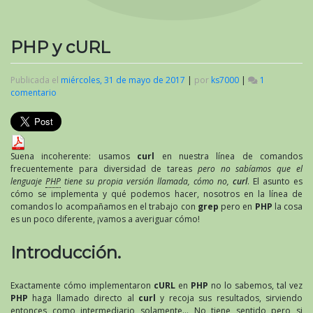
PHP y cURL
Publicada el
miércoles, 31 de mayo de 2017
|
por
ks7000
|
1
comentario
en
PHP
y
cURL
Suena incoherente: usamos
curl
en nuestra línea de comandos
frecuentemente para diversidad de tareas
pero no sabíamos que el
lenguaje
PHP
tiene su propia versión llamada, cómo no,
curl
. El asunto es
cómo se implementa y qué podemos hacer, nosotros en la línea de
comandos lo acompañamos en el trabajo con
grep
pero en
PHP
la cosa
es un poco diferente, ¡vamos a averiguar cómo!
Introducción.
Exactamente cómo implementaron
cURL
en
PHP
no lo sabemos, tal vez
PHP
haga llamado directo al
curl
y recoja sus resultados, sirviendo
entonces como intermediario solamente… No tiene sentido pero si