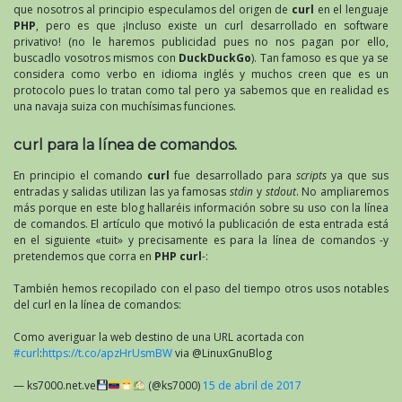
que nosotros al principio especulamos del origen de
curl
en el lenguaje
PHP
, pero es que ¡Incluso existe un curl desarrollado en software
privativo! (no le haremos publicidad pues no nos pagan por ello,
buscadlo vosotros mismos con
DuckDuckGo
). Tan famoso es que ya se
considera como verbo en idioma inglés y muchos creen que es un
protocolo pues lo tratan como tal pero ya sabemos que en realidad es
una navaja suiza con muchísimas funciones.
curl para la línea de comandos.
En principio el comando
curl
fue desarrollado para
scripts
ya que sus
entradas y salidas utilizan las ya famosas
stdin
y
stdout
. No ampliaremos
más porque en este blog hallaréis información sobre su uso con la línea
de comandos. El artículo que motivó la publicación de esta entrada está
en el siguiente «tuit» y precisamente es para la línea de comandos -y
pretendemos que corra en
PHP curl
-:
También hemos recopilado con el paso del tiempo otros usos notables
del curl en la línea de comandos:
Como averiguar la web destino de una URL acortada con
#curl
:
https://t.co/apzHrUsmBW
via @LinuxGnuBlog
— ks7000.net.ve
(@ks7000)
15 de abril de 2017