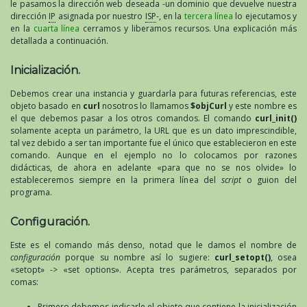
le pasamos la dirección web deseada -un dominio que devuelve nuestra
dirección
IP
asignada por nuestro
ISP
-, en la
tercera línea
lo ejecutamos y
en la
cuarta línea
cerramos y liberamos recursos. Una explicación más
detallada a continuación.
Inicialización.
Debemos crear una instancia y guardarla para futuras referencias, este
objeto basado en
curl
nosotros lo llamamos
$objCurl
y este nombre es
el que debemos pasar a los otros comandos. El comando
curl_init()
solamente acepta un parámetro, la URL que es un dato imprescindible,
tal vez debido a ser tan importante fue el único que establecieron en este
comando. Aunque en el ejemplo no lo colocamos por razones
didácticas, de ahora en adelante «para que no se nos olvide» lo
estableceremos siempre en la primera línea del
script
o guion del
programa.
Configuración.
Este es el comando más denso, notad que le damos el nombre de
configuración
porque su nombre así lo sugiere:
curl_setopt()
, osea
«setopt» -> «set options». Acepta tres parámetros, separados por
comas:
Primero debemos indicarle el objeto que contiene la inicialización