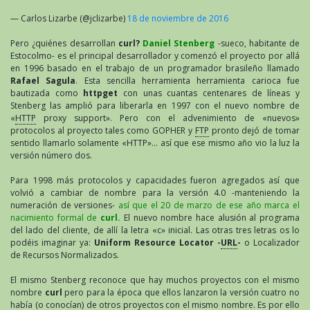
— Carlos Lizarbe (@jclizarbe)
18 de noviembre de 2016
Pero ¿quiénes desarrollan
curl?
Daniel Stenberg
-sueco, habitante de
Estocolmo- es el principal desarrollador y comenzó el proyecto por allá
en 1996 basado en el trabajo de un programador brasileño llamado
Rafael Sagula
. Esta sencilla herramienta herramienta carioca fue
bautizada como
httpget
con unas cuantas centenares de líneas y
Stenberg las amplió para liberarla en 1997 con el nuevo nombre de
«
HTTP
proxy support». Pero con el advenimiento de «nuevos»
protocolos al proyecto tales como GOPHER y
FTP
pronto dejó de tomar
sentido llamarlo solamente «HTTP»… así que ese mismo año vio la luz la
versión número dos.
Para 1998 más protocolos y capacidades fueron agregados así que
volvió a cambiar de nombre para la versión 4.0 -manteniendo la
numeración de versiones-
así que el 20 de marzo de ese año marca el
nacimiento formal de
curl.
El nuevo nombre hace alusión al programa
del lado del cliente, de allí la letra «c» inicial. Las otras tres letras os lo
podéis imaginar ya:
Uniform Resource Locator -
URL
-
o Localizador
de Recursos Normalizados.
El mismo Stenberg reconoce que hay muchos proyectos con el mismo
nombre
curl
pero para la época que ellos lanzaron la versión cuatro no
había (o conocían) de otros proyectos con el mismo nombre. Es por ello