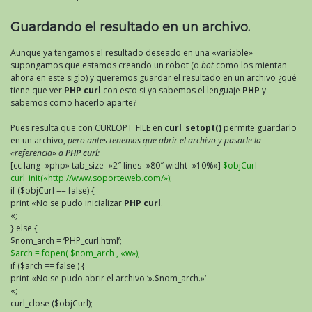
Guardando el resultado en un archivo.
Aunque ya tengamos el resultado deseado en una «variable»
supongamos que estamos creando un robot (o
bot
como los mientan
ahora en este siglo) y queremos guardar el resultado en un archivo ¿qué
tiene que ver
PHP curl
con esto si ya sabemos el lenguaje
PHP
y
sabemos como hacerlo aparte?
Pues resulta que con CURLOPT_FILE en
curl_setopt()
permite guardarlo
en un archivo,
pero antes tenemos que abrir el archivo y pasarle la
«referencia» a
PHP curl
:
[cc lang=»php» tab_size=»2″ lines=»80″ widht=»10%»]
$objCurl =
curl_init(«http://www.soporteweb.com/»);
if ($objCurl == false) {
print «No se pudo inicializar
PHP curl
.
«;
} else {
$nom_arch = ‘PHP_curl.html’;
$arch = fopen( $nom_arch , «w»);
if ($arch == false ) {
print «No se pudo abrir el archivo ‘».$nom_arch.»‘
«;
curl_close ($objCurl);