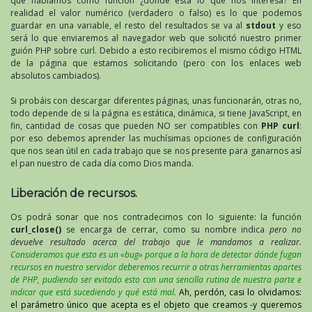
que hablamos como función ¿dónde está lo que nos interesa? En
realidad el valor numérico (verdadero o falso) es lo que podemos
guardar en una variable, el resto del resultados se va al
stdout
y eso
será lo que enviaremos al navegador web que solicitó nuestro primer
guión PHP sobre curl. Debido a esto recibiremos el mismo código HTML
de la página que estamos solicitando (pero con los enlaces web
absolutos cambiados).
Si probáis con descargar diferentes páginas, unas funcionarán, otras no,
todo depende de si la página es estática, dinámica, si tiene JavaScript, en
fin, cantidad de cosas que pueden NO ser compatibles con
PHP curl
:
por eso debemos aprender las muchísimas opciones de configuración
que nos sean útil en cada trabajo que se nos presente para ganarnos así
el pan nuestro de cada día como Dios manda.
Liberación de recursos.
Os podrá sonar que nos contradecimos con lo siguiente: la función
curl_close()
se encarga de cerrar, como su nombre indica
pero no
devuelve resultado acerca del trabajo que le mandamos a realizar.
Consideramos que esto es un «bug» porque a la hora de detectar dónde fugan
recursos en nuestro servidor deberemos recurrir a otras herramientas apartes
de PHP, pudiendo ser evitado esto con una sencilla rutina de nuestra parte e
indicar que está sucediendo y qué está mal.
Ah, perdón, casi lo olvidamos:
el parámetro único que acepta es el objeto que creamos -y queremos