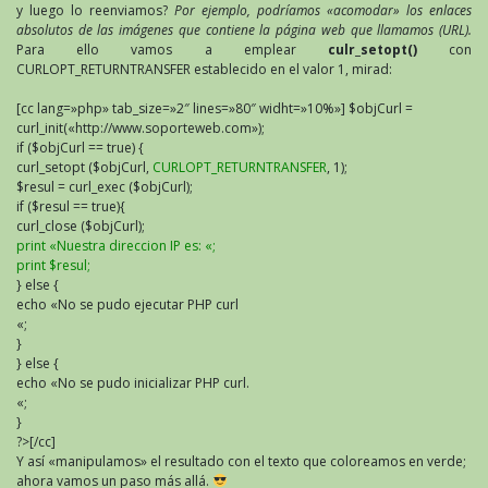
y luego lo reenviamos?
Por ejemplo, podríamos «acomodar» los enlaces
absolutos de las imágenes que contiene la página web que llamamos (URL).
Para ello vamos a emplear
culr_setopt()
con
CURLOPT_RETURNTRANSFER establecido en el valor 1, mirad:
[cc lang=»php» tab_size=»2″ lines=»80″ widht=»10%»]
$objCurl =
curl_init(«http://www.soporteweb.com»);
if ($objCurl == true) {
curl_setopt ($objCurl,
CURLOPT_RETURNTRANSFER
, 1);
$resul = curl_exec ($objCurl);
if ($resul == true){
curl_close ($objCurl);
print «Nuestra direccion IP es: «;
print $resul;
} else {
echo «No se pudo ejecutar PHP curl
«;
}
} else {
echo «No se pudo inicializar PHP curl.
«;
}
?>[/cc]
Y así «manipulamos» el resultado con el texto que coloreamos en verde;
ahora vamos un paso más allá.