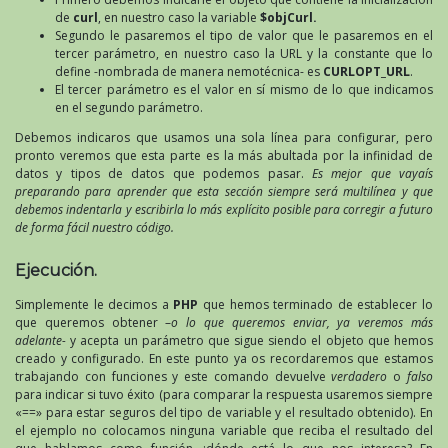
de
curl
, en nuestro caso la variable
$objCurl.
Segundo le pasaremos el tipo de valor que le pasaremos en el
tercer parámetro, en nuestro caso la URL y la constante que lo
define -nombrada de manera nemotécnica- es
CURLOPT_URL
.
El tercer parámetro es el valor en sí mismo de lo que indicamos
en el segundo parámetro.
Debemos indicaros que usamos una sola línea para configurar, pero
pronto veremos que esta parte es la más abultada por la infinidad de
datos y tipos de datos que podemos pasar.
Es mejor que vayaís
preparando para aprender que esta sección siempre será multilínea y que
debemos indentarla y escribirla lo más explícito posible para corregir a futuro
de forma fácil nuestro código.
Ejecución.
Simplemente le decimos a
PHP
que hemos terminado de establecer lo
que queremos obtener –
o lo que queremos enviar, ya veremos más
adelante-
y acepta un parámetro que sigue siendo el objeto que hemos
creado y configurado. En este punto ya os recordaremos que estamos
trabajando con funciones y este comando devuelve
verdadero
o
falso
para indicar si tuvo éxito (para comparar la respuesta usaremos siempre
«==» para estar seguros del tipo de variable y el resultado obtenido). En
el ejemplo no colocamos ninguna variable que reciba el resultado del