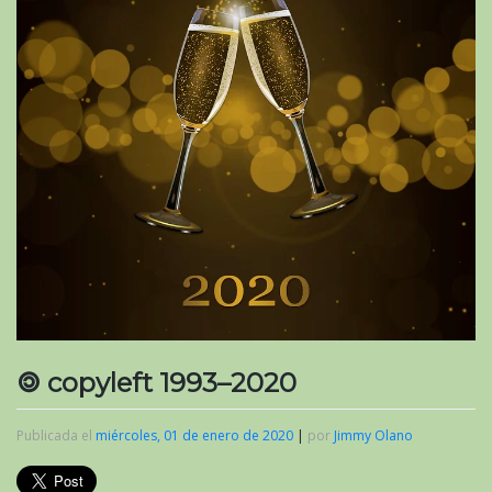
🄯 copyleft 1993–2020
Publicada el
miércoles, 01 de enero de 2020
|
por
Jimmy Olano