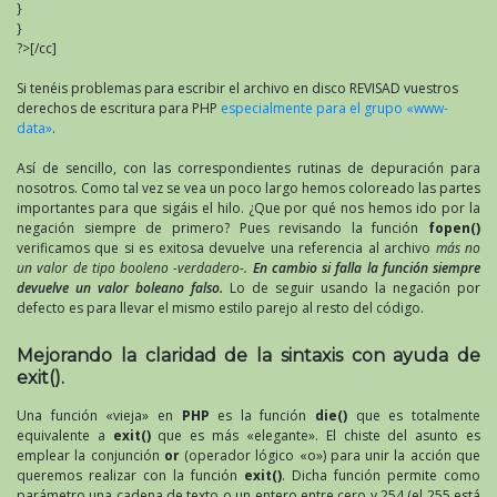
}
}
?>[/cc]
Si tenéis problemas para escribir el archivo en disco REVISAD vuestros
derechos de escritura para PHP
especialmente para el grupo «www-
data»
.
Así de sencillo, con las correspondientes rutinas de depuración para
nosotros. Como tal vez se vea un poco largo hemos coloreado las partes
importantes para que sigáis el hilo. ¿Que por qué nos hemos ido por la
negación siempre de primero? Pues revisando la función
fopen()
verificamos que si es exitosa devuelve una referencia al archivo
más no
un valor de tipo booleno -verdadero-.
En cambio si falla la función siempre
devuelve un valor boleano falso.
Lo de seguir usando la negación por
defecto es para llevar el mismo estilo parejo al resto del código.
Mejorando la claridad de la sintaxis con ayuda de
exit().
Una función «vieja» en
PHP
es la función
die()
que es totalmente
equivalente a
exit()
que es más «elegante». El chiste del asunto es
emplear la conjunción
or
(operador lógico «o») para unir la acción que
queremos realizar con la función
exit()
. Dicha función permite como
parámetro una cadena de texto o un entero entre cero y 254 (el 255 está