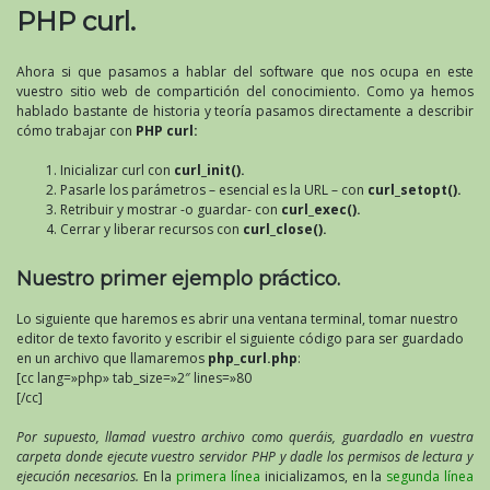
PHP curl.
Ahora si que pasamos a hablar del software que nos ocupa en este
vuestro sitio web de compartición del conocimiento. Como ya hemos
hablado bastante de historia y teoría pasamos directamente a describir
cómo trabajar con
PHP curl:
Inicializar curl con
curl_init().
Pasarle los parámetros – esencial es la URL – con
curl_setopt().
Retribuir y mostrar -o guardar- con
curl_exec().
Cerrar y liberar recursos con
curl_close().
Nuestro primer ejemplo práctico.
Lo siguiente que haremos es abrir una ventana terminal, tomar nuestro
editor de texto favorito y escribir el siguiente código para ser guardado
en un archivo que llamaremos
php_curl.php
:
[cc lang=»php» tab_size=»2″ lines=»80
[/cc]
Por supuesto, llamad vuestro archivo como queráis, guardadlo en vuestra
carpeta donde ejecute vuestro servidor PHP y dadle los permisos de lectura y
ejecución necesarios.
En la
primera línea
inicializamos, en la
segunda línea