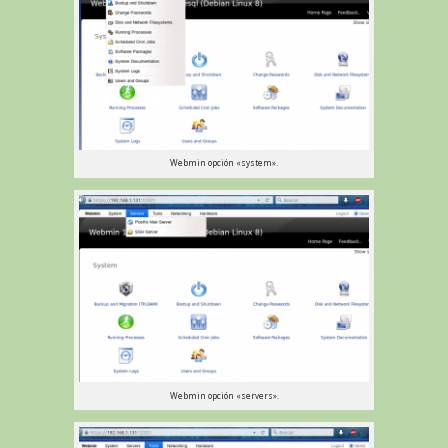
Webmin opción «system».
Webmin opción «servers».