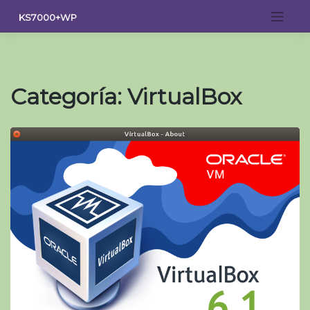
Saltar
KS7000+WP
al
contenido
Categoría:
VirtualBox