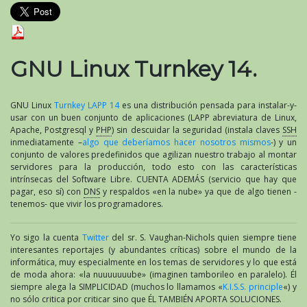
GNU Linux Turnkey 14.
GNU Linux
Turnkey LAPP 14
es una distribución pensada para instalar-y-
usar con un buen conjunto de aplicaciones (LAPP abreviatura de Linux,
Apache, Postgresql y
PHP
) sin descuidar la seguridad (instala claves
SSH
inmediatamente –
algo que deberíamos hacer nosotros mismos
-) y un
conjunto de valores predefinidos que agilizan nuestro trabajo al montar
servidores para la producción, todo esto con las características
intrínsecas del Software Libre. CUENTA ADEMÁS (servicio que hay que
pagar, eso sí) con
DNS
y respaldos «en la nube» ya que de algo tienen -
tenemos- que vivir los programadores.
Yo sigo la cuenta
Twitter
del sr. S. Vaughan-Nichols quien siempre tiene
interesantes reportajes (y abundantes críticas) sobre el mundo de la
informática, muy especialmente en los temas de servidores y lo que está
de moda ahora: «la nuuuuuuube» (imaginen tamborileo en paralelo). Él
siempre alega la SIMPLICIDAD (muchos lo llamamos «
K.I.S.S. principle
«) y
no sólo critica por criticar sino que ÉL TAMBIÉN APORTA SOLUCIONES.