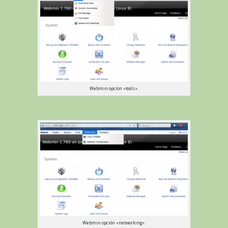
Webmin opción «tools».
Webmin opción «networking».