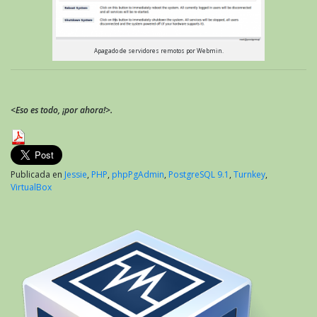
Apagado de servidores remotos por Webmin.
<Eso es todo, ¡por ahora!>.
Publicada en
Jessie
,
PHP
,
phpPgAdmin
,
PostgreSQL 9.1
,
Turnkey
,
VirtualBox