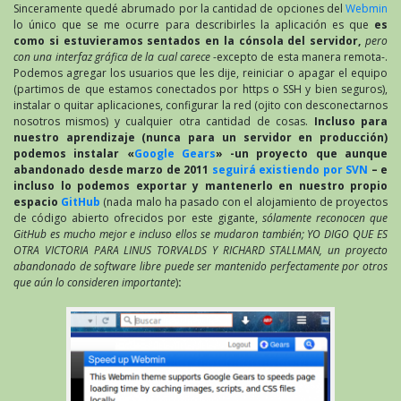
Sinceramente quedé abrumado por la cantidad de opciones del
Webmin
lo único que se me ocurre para describirles la aplicación es que
es
como si estuvieramos sentados en la cónsola del servidor,
pero
con una interfaz gráfica de la cual carece
-excepto de esta manera remota-.
Podemos agregar los usuarios que les dije, reiniciar o apagar el equipo
(partimos de que estamos conectados por https o SSH y bien seguros),
instalar o quitar aplicaciones, configurar la red (ojito con desconectarnos
nosotros mismos) y cualquier otra cantidad de cosas.
Incluso para
nuestro aprendizaje (nunca para un servidor en producción)
podemos instalar «
Google Gears
» -un proyecto que aunque
abandonado desde marzo de 2011
seguirá existiendo por SVN
– e
incluso lo podemos exportar y mantenerlo en nuestro propio
espacio
GitHub
(nada malo ha pasado con el alojamiento de proyectos
de código abierto ofrecidos por este gigante,
sólamente reconocen que
GitHub es mucho mejor e incluso ellos se mudaron también; YO DIGO QUE ES
OTRA VICTORIA PARA LINUS TORVALDS Y RICHARD STALLMAN, un proyecto
abandonado de software libre puede ser mantenido perfectamente por otros
que aún lo consideren importante
)
: