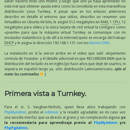
saber hacerlo todo uno mismo y luego que uno ya haya aprendido no
está mal que obtener ayuda extra como la concebida en esta maravillosa
distribución Linux Turnkey. A pesar que en los enlaces anteriores
describo en detalle el entorno que utilizo, describo un resumen: uso
VirtualBox en Ubuntu 64 bits, le asigné 512 megabytes en
RAM
, 1
CPU
, 12
megabytes para vídeo y la única tarjeta de red virtual la configuro como
«puente» para que la máquina virtual Turnkey se comunique con mi
enrutador inalambrico (y de allí a la internet) quien se encarga del trabajo
DHCP
y le asigna la dirección 192.168.1.131 con los
Norton DNS
.
La instalación en sí la vieron arriba en el video que subí -alojamiento
cortesía de Youtube- y el detalle adicional es que RECUERDEN BIEN que la
distribución del teclado es en inglés [yo hace años que dejé de usarlos, ni
siquiera en español tengo ya, sólo distribución Latinoamericano,
ojito al
meter las contraseñas
]
Primera vista a Turnkey.
Para el sr. S. Vaughan-Nichols, quien lleva años trabajando con
PhpMyAdmin,
probó el
Adminer
y le resultó agradable; en mi caso veo
una sencilla interfaz que va directo al grano y sin complicación alguna:
yo
la recomendaría para aprendizaje previo al
PhpMyAdmin
y/o
PhpPgAdmin
.