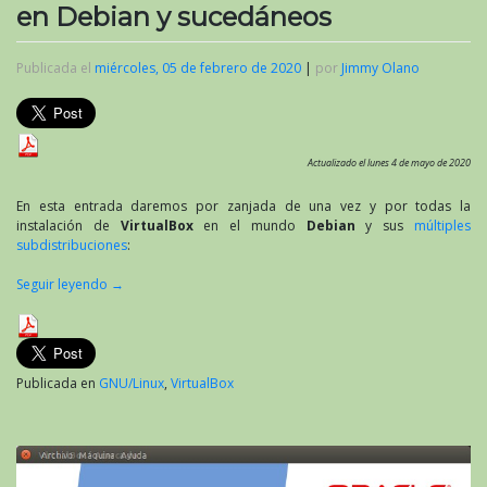
en Debian y sucedáneos
Publicada el
miércoles, 05 de febrero de 2020
|
por
Jimmy Olano
Actualizado el lunes 4 de mayo de 2020
En esta entrada daremos por zanjada de una vez y por todas la
instalación de
VirtualBox
en el mundo
Debian
y sus
múltiples
subdistribuciones
:
Seguir leyendo
→
Publicada en
GNU/Linux
,
VirtualBox