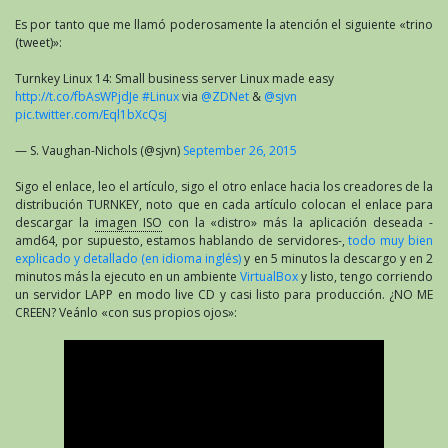
Es por tanto que me llamó poderosamente la atención el siguiente «trino
(tweet)»:
Turnkey Linux 14: Small business server Linux made easy
http://t.co/fbAsWPjdJe
#Linux
via
@ZDNet
&
@sjvn
pic.twitter.com/Eql1bXcQsj
— S. Vaughan-Nichols (@sjvn)
September 26, 2015
Sigo el enlace, leo el artículo, sigo el otro enlace hacia los creadores de la
distribución TURNKEY, noto que en cada artículo colocan el enlace para
descargar la
imagen ISO
con la «distro» más la aplicación deseada -
amd64, por supuesto, estamos hablando de servidores-,
todo muy bien
explicado y detallado (en idioma inglés)
y en 5 minutos la descargo y en 2
minutos más la ejecuto en un ambiente
VirtualBox
y listo, tengo corriendo
un servidor LAPP en modo live CD y casi listo para producción. ¿NO ME
CREEN? Veánlo «con sus propios ojos»: