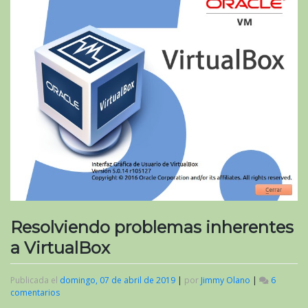
Resolviendo problemas inherentes
a VirtualBox
Publicada el
domingo, 07 de abril de 2019
|
por
Jimmy Olano
|
6
comentarios
en
Resolviendo