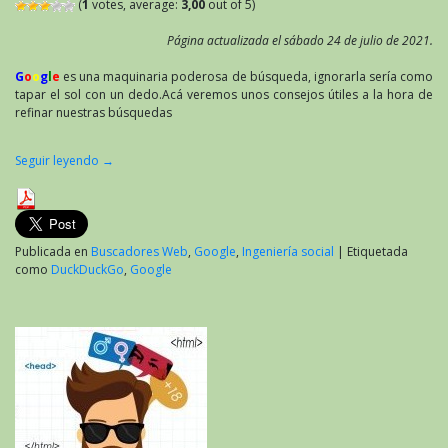
(
1
votes, average:
3,00
out of 5)
Página actualizada el sábado 24 de julio de 2021.
G
o
o
g
l
e
es una maquinaria poderosa de búsqueda, ignorarla sería como
tapar el sol con un dedo.Acá veremos unos consejos útiles a la hora de
refinar nuestras búsquedas
Seguir leyendo
→
Publicada en
Buscadores Web
,
Google
,
Ingeniería social
|
Etiquetada
como
DuckDuckGo
,
Google