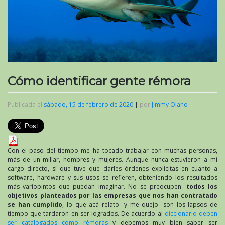
Cómo identificar gente rémora
Publicada el
sábado, 15 de febrero de 2020
|
por
Jimmy Olano
Con el paso del tiempo me ha tocado trabajar con muchas personas,
más de un millar, hombres y mujeres. Aunque nunca estuvieron a mi
cargo directo, sí que tuve que darles órdenes explícitas en cuanto a
software, hardware y sus usos se refieren, obteniendo los resultados
más variopintos que puedan imaginar. No se preocupen:
todos los
objetivos planteados por las empresas que nos han contratado
se han cumplido
, lo que acá relato -y me quejo- son los lapsos de
tiempo que tardaron en ser logrados. De acuerdo al
diccionario deben
ser catalogados como rémoras
y debemos muy bien saber ser