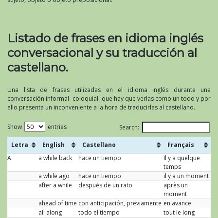
Listado de frases en idioma inglés
conversacional y su traducción al
castellano.
Una lista de frases utilizadas en el idioma inglés durante una
conversación informal -coloquial- que hay que verlas como un todo y por
ello presenta un inconveniente a la hora de traducirlas al castellano.
Show
entries
Search:
Letra
English
Castellano
Français
A
a while back
hace un tiempo
Il y a quelque
temps
a while ago
hace un tiempo
il y a un moment
after a while
después de un rato
après un
moment
ahead of time
con anticipación, previamente
en avance
all along
todo el tiempo
tout le long