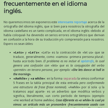
frecuentemente en el idioma
inglés.
No queremos irnos sin exponeros este
interesante reportaje
acerca de la
ortografía del idioma inglés, que si bien para nosotros la otrografía del
idioma castellano es un tanto complicada, en el idioma inglés -debido al
habla coloquial- ha devenido en serios errores ortográficos que derivan
en confusión a la hora de su traducción y/o comprensión para nosotros.
Espero os sean útiles:
«Lets»
y
«Let’s»
: «Let’s» es la contracción de «let us» que se
traduce, generalmente, como «vamos» -primera persona plural-;
hasta acá todo bien.
El problema es no incluir el
apóstrofo
, lo cual
genera una confusión con «lets» que es la conjugación del verbo
«permitir» en tercera persona, por ejemplo:
«She lets dance at hall in
the morning».
«Awhile»
y
«a while»
: en la forma
separada
la vimos conformar
5 frases en la tabla principal de esta entrada
pero conformando
una estructura de frase (frase nominal).
«Awhile» por sí sola -y la
tratamos aquí aparte- es un adverbio que modifica verbos y
significa, literalmente, «un corto período de tiempo» (ejemplo
«He worked at home awhile»).
Cosa diferente es «a while» la cual ya
vimos: un artículo más un pronombre -frecuentemente usado con