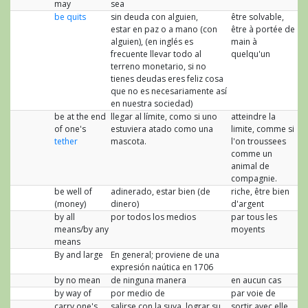
may
sea
be quits
sin deuda con alguien,
être solvable,
estar en paz o a mano (con
être à portée de
alguien), (en inglés es
main à
frecuente llevar todo al
quelqu'un
terreno monetario, si no
tienes deudas eres feliz cosa
que no es necesariamente así
en nuestra sociedad)
be at the end
llegar al límite, como si uno
atteindre la
of one's
estuviera atado como una
limite, comme si
tether
mascota.
l'on troussees
comme un
animal de
compagnie.
be well of
adinerado, estar bien (de
riche, être bien
(money)
dinero)
d'argent
by all
por todos los medios
par tous les
means/by any
moyents
means
By and large
En general; proviene de una
expresión naútica en 1706
by no mean
de ninguna manera
en aucun cas
by way of
por medio de
par voie de
carry one's
salirse con la suya, lograr su
sortir avec elle,