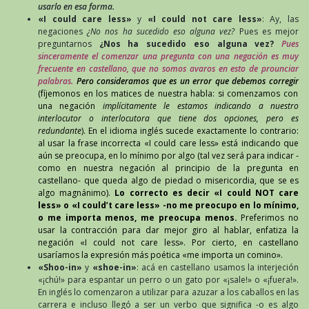
usarlo en esa forma.
«I could care less»
y
«I could not care less»
: Ay, las
negaciones
¿No nos ha sucedido eso alguna vez?
Pues es mejor
preguntarnos
¿Nos ha sucedido eso alguna vez?
Pues
sinceramente el comenzar una pregunta con una negación es muy
frecuente en castellano, que no somos avaros en esto de prounciar
palabras.
Pero consideramos que es un error que debemos corregir
(fíjemonos en los matices de nuestra habla: si comenzamos con
una negación
implícitamente le estamos indicando a nuestro
interlocutor o interlocutora que tiene dos opciones, pero es
redundante
). En el idioma inglés sucede exactamente lo contrario:
al usar la frase incorrecta «I could care less» está indicando que
aún se preocupa, en lo mínimo por algo (tal vez será para indicar -
como en nuestra negación al principio de la pregunta en
castellano- que queda algo de piedad o misericordia, que se es
algo magnánimo).
Lo correcto es decir «I could NOT care
less» o «I could’t care less» -no me preocupo en lo mínimo,
o me importa menos, me preocupa menos.
Preferimos no
usar la contracción para dar mejor giro al hablar, enfatiza la
negación «I could not care less». Por cierto, en castellano
usaríamos la expresión más poética «me importa un comino».
«Shoo-in»
y
«shoe-in»
: acá en castellano usamos la interjeción
«¡chú!» para espantar un perro o un gato por «¡sale!» o «¡fuera!».
En inglés lo comenzaron a utilizar para azuzar a los caballos en las
carrera e incluso llegó a ser un verbo que significa -o es algo