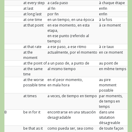
at every step
a cada paso
à chaque étape
at last
al fin
enfin
at long last
por fin
enfin
at one time
en un tiempo, en una época
à la fois
at that point
en ese momento, en esta
à ce moment
etapa,
en ese punto (referido al
tiempo)
at that rate
a ese paso, a ese ritmo
à ce taux
at the
actualmente, por el momento
en ce moment
moment
at the point of
a un paso de, a punto de
au point de
at the same
al mismo tiempo
en même temps
time
at the worse
en el peor momento,
au pire
possible time
en mala hora
momment
possible
at times
a veces, de tiempo en tiempo
par moments,
de temps en
temps
B
be in for it
encontrarse en una situación
dans une
desagradable
situtation
désagreable
be that as it
como pueda ser, sea como
de toute façon