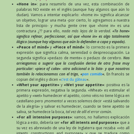
«Hone in»
: para resumirlo de una vez, esta combinación de
palabras NO existe en el inglés (aunque hay algunos que aún lo
dudan). Vamos a intentar explicarlo: «home in» significa alcanzar
un objetivo, lograr una meta -por cierto, lo agregamos a nuestra
lista de principio- y mucha gente cree que «hone in» es una
contractura ¿?? para ello,
nada más lejos de la verdad.
«To hone»
significa refinar, perfeccionar, así que «hone in» es algo totalmente
ilógico (aunque hay algunos que aún lo defienden a capa y espada).
«Peace of mind»
y
«Piece of mind»
: lo correcto es la primera
expresión que significa calma, serenidad o despreocupación. La
segunda significa «pedazo de mente» o pedazo de cerebro.
Nos
arriesgamos a sugerir que la confusión deriva de otra frase muy
particular: «piece of cake» -otra adicional a la lista- y que nosotros
también lo relacionamos con el trigo, «
pan comido
«.
En francés se
copian del inglés y dicen «
c’est du gâteau
«.
«Whet your appetite»
y
«Wet your appetite»
: positiva es la
primera expresión, negativa la segunda. «Wheat» es estimular el
apetito y «wet» humedecer el apetito, como véis no tiene lógica en
castellano pero ¡momento! a veces solemos decir «está salivando
de la alegría» y salivar es humedecer, cuando se tiene apetito se
saliva, se humedece la boca,
tal vez de allí el error común.
«For all intensive purposes»
: vamos, no hallamos explicación
lógica a esto, debería ser
«for all intents and purposes»
que a
su vez es abreviado de una ley de Inglaterra que rezaba «»to all
intents, constructions and purposes» y que se traduce como