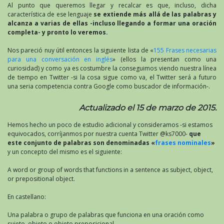
Al punto que queremos llegar y recalcar es que, incluso, dicha
característica de ese lenguaje
se extiende más allá de las palabras y
alcanza a varias de ellas -incluso llegando a formar una oración
completa- y pronto lo veremos.
Nos pareció nuy útil entonces la siguiente lista de «
155 Frases necesarias
para una conversación en inglés
» (ellos la presentan como una
curiosidad) y como ya es costumbre la conseguimos viendo nuestra línea
de tiempo en Twitter -si la cosa sigue como va, el Twitter será a futuro
una seria competencia contra Google como buscador de información-.
Actualizado el 15 de marzo de 2015.
Hemos hecho un poco de estudio adicional y consideramos -si estamos
equivocados, corríjanmos por nuestra cuenta Twitter @ks7000-
que
este conjunto de palabras son denominadas «
frases nominales
»
y un concepto del mismo es el siguiente:
A word or group of words that functions in a sentence as subject, object,
or prepositional object.
En castellano:
Una palabra o grupo de palabras que funciona en una oración como
sujeto, objeto o objeto preposicional.