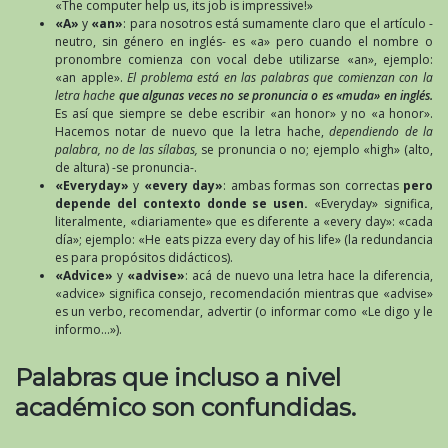
«The computer help us, its job is impressive!»
«A»
y
«an»
: para nosotros está sumamente claro que el artículo -
neutro, sin género en inglés- es «a» pero cuando el nombre o
pronombre comienza con vocal debe utilizarse «an», ejemplo:
«an apple».
El problema está en las palabras que comienzan con la
letra hache
que algunas veces no se pronuncia o es «muda» en inglés.
Es así que siempre se debe escribir «an honor» y no «a honor».
Hacemos notar de nuevo que la letra hache,
dependiendo de la
palabra, no de las sílabas,
se pronuncia o no; ejemplo «high» (alto,
de altura) -se pronuncia-.
«Everyday»
y
«every day»
: ambas formas son correctas
pero
depende del contexto donde se usen.
«Everyday» significa,
literalmente, «diariamente» que es diferente a «every day»: «cada
día»; ejemplo: «He eats pizza every day of his life» (la redundancia
es para propósitos didácticos).
«Advice»
y
«advise»
: acá de nuevo una letra hace la diferencia,
«advice» significa consejo, recomendación mientras que «advise»
es un verbo, recomendar, advertir (o informar como «Le digo y le
informo…»).
Palabras que incluso a nivel
académico son confundidas.