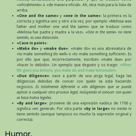
«oficialmente» o «de manera oficial». Ah, otra más para la lista de
arriba.
«One and the same»
y
«one in the same»
: la primera es la
correcta y significa uno y otro a la vez, por ejemplo «Melissa was
father and mother one and the same» que se traduce como
«Melissa fue padre y madre a la vez».
«One in the same» no tiene
sentido, es una distorsión.
«Case in point»
:
«Make do»
y
«make due»
: «make do» es una abreviatura de
«to make something do well» o «to make something sufficient». Es
por ello que que, incorrectamente, escriben «make due» por
«hacer lo debido». Un ejemplo que degusto y os traigo:
«When
life gives you lemons, you make do and make lemonade!».
«Due diligence»
: nace a partir de una jerga legal, haga las
diligencias debidas de concer con quién se está haciendo
negocios.
Es totalmente diferente a «do diligence» que se puede
aplicar a cualquier otro proceso legal, incluyendo el conocer con quien
se hace tratos legales.
«By and large»
: proviene de una expresión naútica de 1706 y
significa «en general». Por otra parte
«by in large»
no existe ni
tiene sentido (aunque tampoco no mucho la expresión original y
correcta).
Humor.