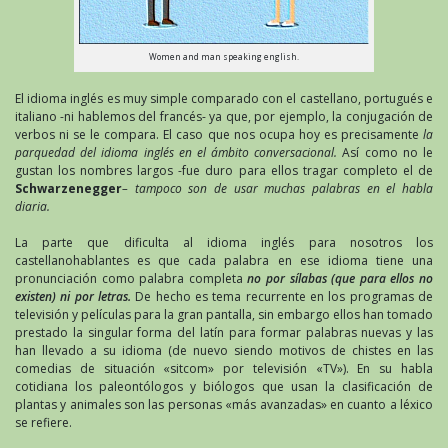
Women and man speaking english.
El idioma inglés es muy simple comparado con el castellano, portugués e
italiano -ni hablemos del francés- ya que, por ejemplo, la conjugación de
verbos ni se le compara. El caso que nos ocupa hoy es precisamente
la
parquedad del idioma inglés en el ámbito conversacional.
Así como no le
gustan los nombres largos -fue duro para ellos tragar completo el de
Schwarzenegger
– tampoco son de usar muchas palabras en el habla
diaria.
La parte que dificulta al idioma inglés para nosotros los
castellanohablantes es que cada palabra en ese idioma tiene una
pronunciación como palabra completa
no por sílabas (que para ellos no
existen) ni por letras.
De hecho es tema recurrente en los programas de
televisión y películas para la gran pantalla, sin embargo ellos han tomado
prestado la singular forma del latín para formar palabras nuevas y las
han llevado a su idioma (de nuevo siendo motivos de chistes en las
comedias de situación «sitcom» por televisión «TV»). En su habla
cotidiana los paleontólogos y biólogos que usan la clasificación de
plantas y animales son las personas «más avanzadas» en cuanto a léxico
se refiere.