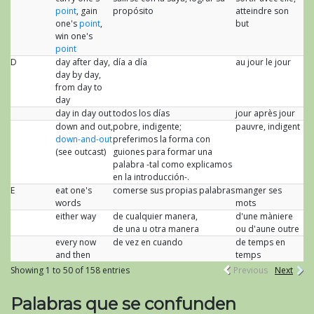
point
, gain
propósito
atteindre son
one's
point
,
but
win one's
point
D
day after day,
día a día
au jour le jour
day by day,
from day to
day
day in day out
todos los días
jour après jour
down and out,
pobre, indigente;
pauvre, indigent
down-and-out
preferimos la forma con
(see outcast)
guiones para formar una
palabra -tal como explicamos
en la introducción-.
E
eat one's
comerse sus propias palabras
manger ses
words
mots
either way
de cualquier manera,
d'une màniere
de una u otra manera
ou d'aune outre
every now
de vez en cuando
de temps en
and then
temps
Showing 1 to 50 of 158 entries
Previous
Next
Palabras que se confunden