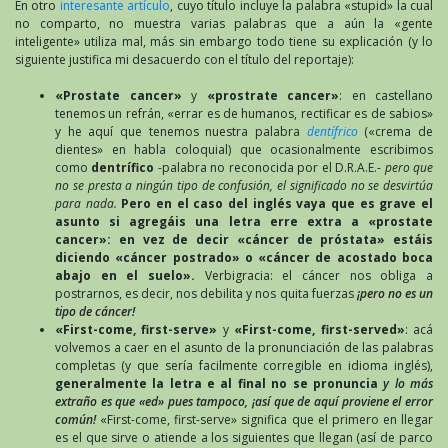
En otro
interesante artículo
, cuyo título incluye la palabra «stupid» la cual
no comparto, no muestra varias palabras que a aún la «gente
inteligente» utiliza mal, más sin embargo todo tiene su explicación (y lo
siguiente justifica mi desacuerdo con el título del reportaje):
«Prostate cancer»
y
«prostrate cancer»
: en castellano
tenemos un refrán, «errar es de humanos, rectificar es de sabios»
y he aquí que tenemos nuestra palabra
dentífrico
(«crema de
dientes» en habla coloquial) que ocasionalmente escribimos
como
dentrífico
-palabra no reconocida por el D.R.A.E.-
pero que
no se presta a ningún tipo de confusión, el significado no se desvirtúa
para nada.
Pero en el caso del inglés vaya que es grave el
asunto si agregáis una letra erre extra a «prostate
cancer»: en vez de decir «cáncer de próstata» estáis
diciendo «cáncer postrado» o «cáncer de acostado boca
abajo en el suelo».
Verbigracia: el cáncer nos obliga a
postrarnos, es decir, nos debilita y nos quita fuerzas
¡pero no es un
tipo de cáncer!
«First-come, first-serve»
y
«First-come, first-served»
: acá
volvemos a caer en el asunto de la pronunciación de las palabras
completas (y que sería facilmente corregible en idioma inglés),
generalmente la letra e al final no se pronuncia
y lo más
extraño es que «ed» pues tampoco, ¡así que de aquí proviene el error
común!
«First-come, first-serve» significa que el primero en llegar
es el que sirve o atiende a los siguientes que llegan (así de parco