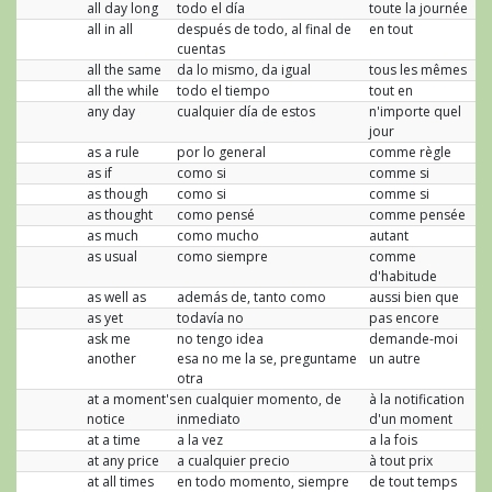
all day long
todo el día
toute la journée
all in all
después de todo, al final de
en tout
cuentas
all the same
da lo mismo, da igual
tous les mêmes
all the while
todo el tiempo
tout en
any day
cualquier día de estos
n'importe quel
jour
as a rule
por lo general
comme règle
as if
como si
comme si
as though
como si
comme si
as thought
como pensé
comme pensée
as much
como mucho
autant
as usual
como siempre
comme
d'habitude
as well as
además de, tanto como
aussi bien que
as yet
todavía no
pas encore
ask me
no tengo idea
demande-moi
another
esa no me la se, preguntame
un autre
otra
at a moment's
en cualquier momento, de
à la notification
notice
inmediato
d'un moment
at a time
a la vez
a la fois
at any price
a cualquier precio
à tout prix
at all times
en todo momento, siempre
de tout temps