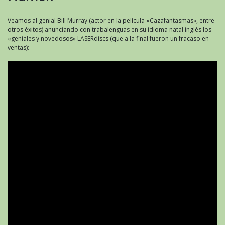
Veamos al genial Bill Murray (actor en la película «Cazafantasmas», entre
otros éxitos) anunciando con trabalenguas en su idioma natal inglés los
«geniales y novedosos» LASERdiscs (que a la final fueron un fracaso en
ventas):