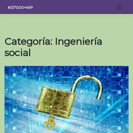
Saltar
KS7000+WP
al
contenido
Categoría:
Ingeniería
social