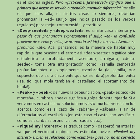
es el idioma inglés).
Pero «first-come, first-served» significa que el
primero que llegue es servido o atendido ¡menuda diferencia!
Por ello
es que ellos allá, en ciertos casos -o siempre-, deberían
pronunciar la «ed» (sufijo que indica pasado de los verbos
regulares) para mejor comprensión -y escritura-.
«Deep-seeded»
y
«deep-seated»
: es similar caso anterior
y a
pesar de que pronuncian expresamente el sufijo «ed» la confusión
proviene de «seed» (semilla, se pronuncia «si-id») y «to seat» (sentar, se
pronuncia «sit»).
Acá, pensamos, es la manera de hablar muy
rápido la que ocasiona el error: así «deep-seated» significa bien
establecido o profundamente asentado, arraigado, «deep-
seeded» toma otra interpretación como «semilla sembrada
profundamente» o simplemente «sembrada (la semilla, por
supuesto, que es lo único ente que se siembra) profundamente»
(¡ea, tío, que mola también el castellano el acortamiento del
habla!).
«Peak»
y
«peek»
: de nuevo la pronunciación, «peak» es pico -de
montaña-, cumbre y «peek» significa a golpe de vista, ojeada. Si a
ver vamos en castellano solucionamos esto muchas veces con los
acentos, como es el caso de «sabana» y «sábana» a fin de
diferenciarlos al escribirlos (en este caso el castellano «es fácil»:
como se escribe se pronuncia, por cada sílaba).
«Piqued my interest»
: se traduce como «despertó mi interés»
ya que el verbo «to pique» es estimular, avivar.
«Peaked my
interest» si bien se relaciona como «cumbre» pues no, no es correcto