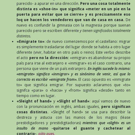
parecido- a apurar en una dirección.
Pero una cosa totalmente
distinta es «shoe-in» que significa «meter en un pie en la
puerta para evitar que se cierre» y es precisamente eso
loq ue hacen los vendedores que van de casa en casa.
De
nuevo es confundir la gimnasia con la magnesia porque suenan
parecido pero se escriben diferente
y tienen significados totalmente
distintos.
«Emigrate to»
: de nuevo comenzemos por el castellano: migrar
es simplemente trasladarse del lugar donde se habita a otro lugar
diferente (vivir, habitar en otro país o reino). Este verbo describe
el acto
pero no la dirección:
«emigrar» es abandonar su propio
país para irse al extranjero e «inmigrar» es el caso contrario, una
persona que viene de un país extranjero.
En inglés sucede lo mismo:
«emigrate» significa «inmigrar» y es sinónimo de venir, así que lo
correcto es escribir «emigrate from».
El caso opuesto es «inmigrate
to» que significa emigrar. Por supuesto aclaramos que «to»
signifca «para» o «hacia» y «from» significa «desde» tanto en
tiempo como en lugar.
«Sleight of hand»
y
«Slight of hand»
: aquí vamos de nuevo
con la pronunciación en inglés, ambas iguales,
pero significan
cosas distintas.
«Sleight of hand» se usa para describir la
destreza y astucia con las manos de los magos (léase
prestidigadores y prestidigitadoras)
mientras que «slight» es un
insulto de mano
-quitarse el guante y cachetear al
contrario-
,
ojito pues.