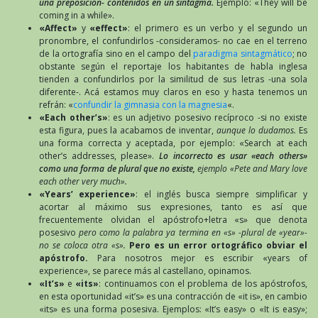
una preposición- contenidos en un sintagma.
Ejemplo: «They will be
coming in a while».
«Affect»
y
«effect»
: el primero es un verbo y el segundo un
pronombre, el confundirlos -consideramos- no cae en el terreno
de la ortografía sino en el campo del
paradigma sintagmático
; no
obstante según el reportaje los habitantes de habla inglesa
tienden a confundirlos por la similitud de sus letras -una sola
diferente-. Acá estamos muy claros en eso y hasta tenemos un
refrán: «
confundir la gimnasia con la magnesia
«.
«Each other’s»
: es un adjetivo posesivo recíproco -si no existe
esta figura, pues la acabamos de inventar,
aunque lo dudamos.
Es
una forma correcta y aceptada, por ejemplo: «Search at each
other’s addresses, please».
Lo incorrecto es usar «each others»
como una forma de plural que no existe,
ejemplo «Pete and Mary love
each other very much».
«Years’ experience»
: el inglés busca siempre simplificar y
acortar al máximo sus expresiones, tanto es así que
frecuentemente olvidan el apóstrofo+letra «s» que denota
posesivo
pero como la palabra ya termina en «s» -plural de «year»-
no se coloca otra «s».
Pero es un error ortográfico obviar el
apóstrofo.
Para nosotros mejor es escribir «years of
experience», se parece más al castellano, opinamos.
«It’s»
e
«its»
: continuamos con el problema de los apóstrofos,
en esta oportunidad «it’s» es una contracción de «it is», en cambio
«its» es una forma posesiva. Ejemplos: «It’s easy» o «It is easy»;