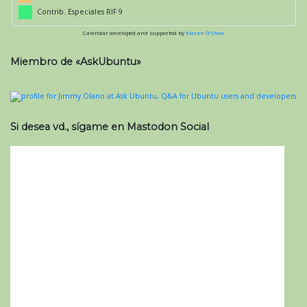
Contrib. Especiales RIF 9
Calendar developed and supported by
Kieran O'Shea
Miembro de «AskUbuntu»
Si desea vd., sígame en Mastodon Social