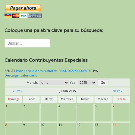
Coloque una palabra clave para su búsqueda:
Calendario Contribuyentes Especiales
SENIAT
Providencia Administrativa SNAT/2022/000068
RIF
IVA
.
Descargar calendario
Month:
Year:
« Prev
Junio 2025
Next »
Domingo
Lunes
Martes
Miércoles
Jueves
Viernes
Sábado
1
2
3
4
5
6
7
8
9
10
11
12
13
14