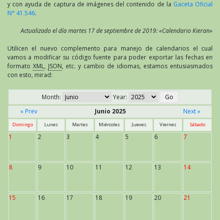
y con ayuda de captura de imágenes del contenido de la
Gaceta Oficial
N° 41.546
.
Actualizado el día martes 17 de septiembre de 2019: «Calendario Kieran»
Utilicen el nuevo complemento para manejo de calendarios el cual
vamos a modificar su código fuente para poder exportar las fechas en
formato
XML
,
JSON
, etc. y cambio de idiomas, estamos entusiasmados
con esto, mirad:
Month:
Year:
« Prev
Junio 2025
Next »
Domingo
Lunes
Martes
Miércoles
Jueves
Viernes
Sábado
1
2
3
4
5
6
7
8
9
10
11
12
13
14
15
16
17
18
19
20
21