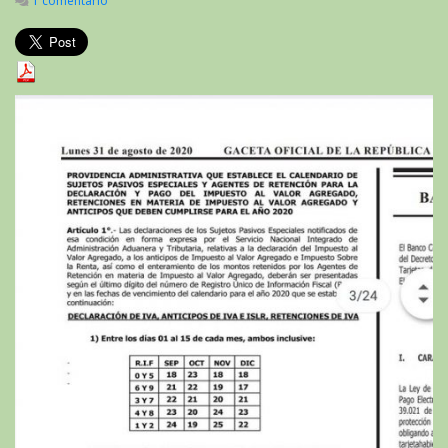
1 comentario
en
SENIAT
calendario
de
pago
quincenal
año
2020
para
contribuyentes
especiales