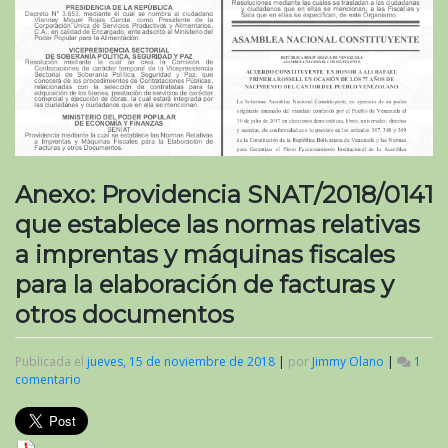
Anexo: Providencia SNAT/2018/0141
que establece las normas relativas
a imprentas y máquinas fiscales
para la elaboración de facturas y
otros documentos
Publicada el
jueves, 15 de noviembre de 2018
|
por
Jimmy Olano
|
1
comentario
en
Anexo:
Providencia
SNAT/2018/0141