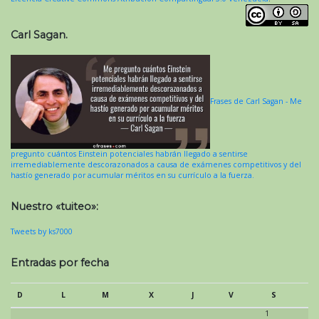
Carl Sagan.
Frases de Carl Sagan - Me
pregunto cuántos Einstein potenciales habrán llegado a sentirse
irremediablemente descorazonados a causa de exámenes competitivos y del
hastío generado por acumular méritos en su currículo a la fuerza.
Nuestro «tuiteo»:
Tweets by ks7000
Entradas por fecha
D
L
M
X
J
V
S
1