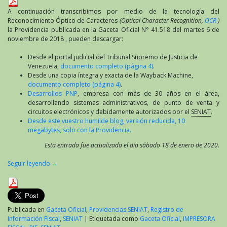
que
establece
A continuación transcribimos por medio de la tecnología del
las
Reconocimiento Óptico de Caracteres
(Optical Character Recognition,
OCR
)
normas
la Providencia publicada en la Gaceta Oficial N° 41.518 del martes 6 de
relativas
noviembre de 2018 , pueden descargar:
a
imprentas
Desde el portal judicial del Tribunal Supremo de Justicia de
y
Venezuela,
documento completo (página 4)
.
máquinas
Desde una copia íntegra y exacta de la Wayback Machine,
fiscales
documento completo (página 4)
.
para
Desarrollos PNP
, empresa con más de 30 años en el área,
la
desarrollando sistemas administrativos, de punto de venta y
elaboración
circuitos electrónicos y debidamente autorizados por el
SENIAT
.
de
Desde este vuestro humilde blog, versión reducida, 10
facturas
megabytes, solo con la Providencia.
y
Esta entrada fue actualizada el día sábado 18 de enero de 2020.
otros
documentos
Seguir leyendo
→
Publicada en
Gaceta Oficial
,
Providencias SENIAT
,
Registro de
Información Fiscal
,
SENIAT
|
Etiquetada como
Gaceta Oficial
,
IMPRESORA