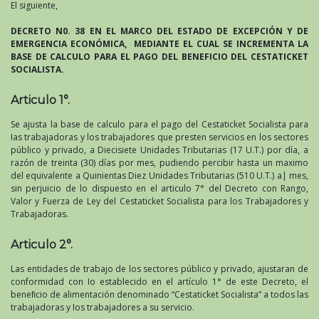
El siguiente,
DECRETO N0. 38 EN EL MARCO DEL ESTADO DE EXCEPCIÓN Y DE
EMERGENCIA ECONÓMICA, MEDIANTE EL CUAL SE INCREMENTA LA
BASE DE CALCULO PARA EL PAGO DEL BENEFICIO DEL CESTATICKET
SOCIALISTA.
Articulo 1°.
Se ajusta la base de calculo para el pago del Cestaticket Socialista para
Ias trabajadoras y los trabajadores que presten servicios en los sectores
público y privado, a Diecisiete Unidades Tributarias (17 U.T.) por día, a
razón de treinta (30) días por mes, pudiendo percibir hasta un maximo
del equivalente a Quinientas Diez Unidades Tributarias (510 U.T.) a| mes,
sin perjuicio de lo dispuesto en el articulo 7° del Decreto con Rango,
Valor y Fuerza de Ley del Cestaticket Socialista para los Trabajadores y
Trabajadoras.
Articulo 2°.
Las entidades de trabajo de los sectores público y privado, ajustaran de
conformidad con Io establecido en el artículo 1° de este Decreto, el
beneﬁcio de alimentación denominado “Cestaticket Socialista” a todos las
trabajadoras y Ios trabajadores a su servicio.