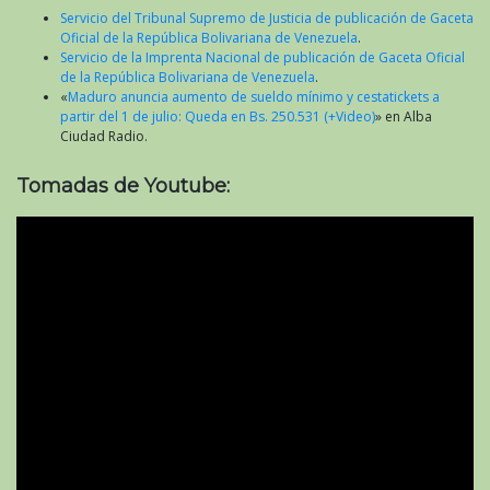
Servicio del Tribunal Supremo de Justicia de publicación de Gaceta
Oficial de la República Bolivariana de Venezuela
.
Servicio de la Imprenta Nacional de publicación de Gaceta Oficial
de la República Bolivariana de Venezuela
.
«
Maduro anuncia aumento de sueldo mínimo y cestatickets a
partir del 1 de julio: Queda en Bs. 250.531 (+Video)
» en Alba
Ciudad Radio.
Tomadas de Youtube: