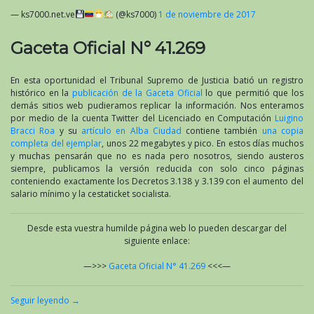
— ks7000.net.ve
(@ks7000)
1 de noviembre de 2017
Gaceta Oficial N° 41.269
En esta oportunidad el Tribunal Supremo de Justicia batió un registro
histórico en la
publicación de la Gaceta Oficial
lo que permitió que los
demás sitios web pudieramos replicar la información. Nos enteramos
por medio de la cuenta Twitter del Licenciado en Computación
Luigino
Bracci Roa
y su
artículo en Alba Ciudad
contiene también
una copia
completa del ejemplar
, unos 22 megabytes y pico. En estos días muchos
y muchas pensarán que no es nada pero nosotros, siendo austeros
siempre, publicamos la versión reducida con solo cinco páginas
conteniendo exactamente los Decretos 3.138 y 3.139 con el aumento del
salario mínimo y la cestaticket socialista.
Desde esta vuestra humilde página web lo pueden descargar del
siguiente enlace:
—>>>
Gaceta Oficial N° 41.269
<<<—
Seguir leyendo
→