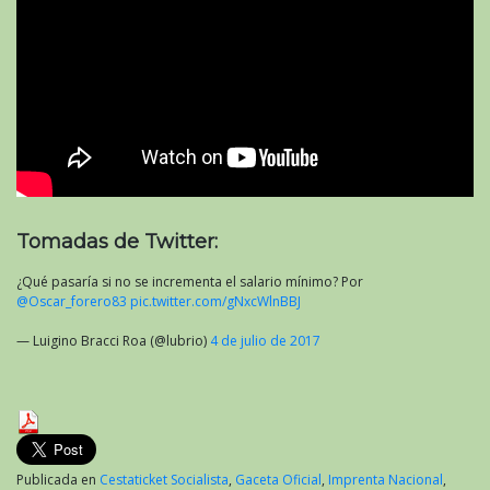
Tomadas de Twitter:
¿Qué pasaría si no se incrementa el salario mínimo? Por
@Oscar_forero83
pic.twitter.com/gNxcWlnBBJ
— Luigino Bracci Roa (@lubrio)
4 de julio de 2017
Publicada en
Cestaticket Socialista
,
Gaceta Oficial
,
Imprenta Nacional
,