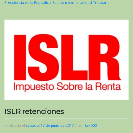
Presidencia de la República
,
Sueldo mínimo
,
Unidad Tributaria
ISLR retenciones
Publicada el
sábado, 17 de junio de 2017
|
por
ks7000