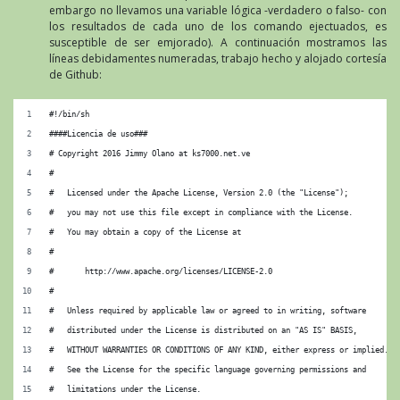
embargo no llevamos una variable lógica -verdadero o falso- con
los resultados de cada uno de los comando ejectuados, es
susceptible de ser emjorado). A continuación mostramos las
líneas debidamentes numeradas, trabajo hecho y alojado cortesía
de Github:
#!/bin/sh
####Licencia de uso###
# Copyright 2016 Jimmy Olano at ks7000.net.ve
#
#   Licensed under the Apache License, Version 2.0 (the "License");
#   you may not use this file except in compliance with the License.
#   You may obtain a copy of the License at
#
#       http://www.apache.org/licenses/LICENSE-2.0
#
#   Unless required by applicable law or agreed to in writing, software
#   distributed under the License is distributed on an "AS IS" BASIS,
#   WITHOUT WARRANTIES OR CONDITIONS OF ANY KIND, either express or implied.
#   See the License for the specific language governing permissions and
#   limitations under the License.