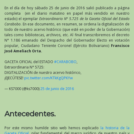
En el día de hoy sábado 25 de junio de 2016 salió publicado a página
completa (en el diario matutino en papel más vendido en nuestro
estado) el ejemplar
Extraordinario N° 5.725 de la Gaceta Oficial del Estado
Carabobo
. En ese documento, en resumen, se ordena la digitalización de
todo de nuestro acervo histórico (que esté en poder de la Gobernación)
tales como bibliotecas, archivos, etc. Al final transcribiremos el decreto
N° 1.186 emanado del Despacho del Gobernador Electo en votación
popular, Ciudadano Teniente Coronel (Ejército Bolivariano)
Francisco
José Ameliach Orta.
GACETA OFICIAL del ESTADO
#CARABOBO
,
Extraordinaria N° 5725:
DIGITALIZACIÓN de nuestro acervo histórico,
¡EJECÚTESE!
pic.twitter.com/KTkKgQPKYw
— KS7000 (@ks7000)
25 de junio de 2016
Antecedentes.
Por este mismo humilde sitio web hemos explicado
la historia de la
Gaceta Oficial
, pilar fundamental del marco jurídico de nuestro país y