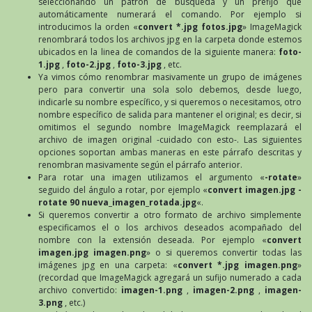
seleccionando un patrón de búsqueda y un prefijo que
automáticamente numerará el comando. Por ejemplo si
introducimos la orden «
convert *.jpg fotos.jpg
» ImageMagick
renombrará todos los archivos jpg en la carpeta donde estemos
ubicados en la linea de comandos de la siguiente manera:
foto-
1.jpg
,
foto-2.jpg
,
foto-3.jpg
, etc.
Ya vimos cómo renombrar masivamente un grupo de imágenes
pero para convertir una sola solo debemos, desde luego,
indicarle su nombre específico, y si queremos o necesitamos, otro
nombre específico de salida para mantener el original; es decir, si
omitimos el segundo nombre ImageMagick reemplazará el
archivo de imagen original -cuidado con esto-. Las siguientes
opciones soportan ambas maneras en este párrafo descritas y
renombran masivamente según el párrafo anterior.
Para rotar una imagen utilizamos el argumento «
-rotate
»
seguido del ángulo a rotar, por ejemplo «
convert imagen.jpg -
rotate 90 nueva_imagen_rotada.jpg
«.
Si queremos convertir a otro formato de archivo simplemente
especificamos el o los archivos deseados acompañado del
nombre con la extensión deseada. Por ejemplo «
convert
imagen.jpg imagen.png
» o si queremos convertir todas las
imágenes jpg en una carpeta: «
convert *.jpg imagen.png
»
(recordad que ImageMagick agregará un sufijo numerado a cada
archivo convertido:
imagen-1.png
,
imagen-2.png
,
imagen-
3.png
, etc.)