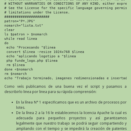
# WITHOUT WARRANTIES OR CONDITIONS OF ANY KIND, either express
# See the License for the specific language governing permissi
# limitations under the License.

######################

patron="P*.JPG"

nomarch="lista.txt"

clear

ls $patron > $nomarch

while read linea

do

 echo "Procesando "$linea

 convert $linea -resize 1024x768 $linea

 echo "aplicando logotipo a "$linea

 php funde_logo.php $linea

 rm $linea

done <$nomarch

rm $nomarch

echo "Trabajo terminado, imagenes redimensionadas e insertada
Como veís publicamos de una buena vez el script y pasamos a
describirlo linea por linea para su rápida comprensión:
En la línea N° 1 especificamos que es un archivo de procesos por
lotes.
De la línea 2 a la 16 le establecemos la licencia Apache la cual es
adecuada para pequeños proyectos y así garantizamos
legalmente que nuestro trabajo se podrá seguir compartiendo y
ampliando con el tiempo y se impedirá la creación de patentes