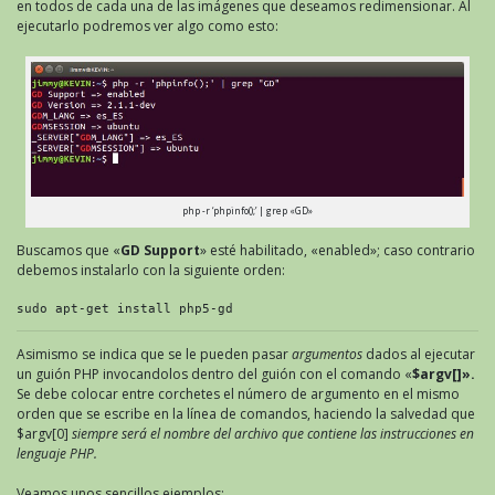
en todos de cada una de las imágenes que deseamos redimensionar. Al
ejecutarlo podremos ver algo como esto:
php -r ‘phpinfo();’ | grep «GD»
Buscamos que «
GD Support
» esté habilitado, «enabled»; caso contrario
debemos instalarlo con la siguiente orden:
sudo apt-get install php5-gd
Asimismo se indica que se le pueden pasar
argumentos
dados al ejecutar
un guión PHP invocandolos dentro del guión con el comando «
$argv
[]».
Se debe colocar entre corchetes el número de argumento en el mismo
orden que se escribe en la línea de comandos, haciendo la salvedad que
$argv[0]
siempre será el nombre del archivo que contiene las instrucciones en
lenguaje PHP.
Veamos unos sencillos ejemplos: