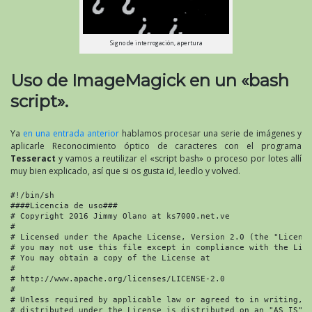
Signo de interrogación, apertura
Uso de ImageMagick en un «bash
script».
Ya
en una entrada anterior
hablamos procesar una serie de imágenes y
aplicarle Reconocimiento óptico de caracteres con el programa
Tesseract
y vamos a reutilizar el «script bash» o proceso por lotes allí
muy bien explicado, así que si os gusta id, leedlo y volved.
#!/bin/sh

####Licencia de uso###

# Copyright 2016 Jimmy Olano at ks7000.net.ve

#

# Licensed under the Apache License, Version 2.0 (the "License
# you may not use this file except in compliance with the Lice
# You may obtain a copy of the License at

#

# http://www.apache.org/licenses/LICENSE-2.0

#

# Unless required by applicable law or agreed to in writing, s
# distributed under the License is distributed on an "AS IS" B