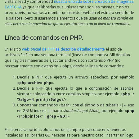
visitéis, leed y comprended
nuestra entrada sobre creación de imágenes
CAPTCHA
ya que las librerías que utilizaremos son las mismas. Y no os
preocupéis, no vamos a montar un servidor web en el estricto sentido de
la palabra, pero si usaremos elementos que se usan
de manera común en
ellos pero con la novedad de que lo ejecutaremos con la línea de comandos
.
Línea de comandos en PHP.
En el sitio
web oficial de PHP se describe detalladamente
el uso de
archivos PHP en una ventana terminal (linea de comandos). Allí detallan
que hay tres maneras de ejecutar archivos con contenido PHP (no
necesariamente con extensión «.php») desde la línea de comandos:
Decirle a PHP que ejecute un archivo específico, por ejemplo
«
php archivo.php
».
Decirle a PHP que ejecute lo que a continuación se escribe,
siempre colocandolo entre comillas simples, por ejemplo «
php -r
‘$algo=4; print_r($algo);’
».
Concatenar comandos «bash» con el símbolo de tubería «|», eso
en GNU/Linux es llamado
standard input (stdin),
por ejemplo «
php
-r ‘phpinfo();’ | grep «GD»
»
En la tercera opción colocamos un ejemplo para conocer si tenemos
instaladas las librerías GD necesarias para nuestro caso: insertar un logo