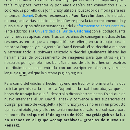
tenía muy poca potencia -y por ende debían ser convertidos a 256
colores-. Es por ello que John Cristy utilizó el buscador de moda para ese
entonces:
Usenet
. Obtuvo respuesta de
Paul Ravelin
donde le indicaba
no una, sino varias soluciones de software para la tarea encomendada y
puso a su disposición un servidor
FTP
del «
Information Sciences Institute
»
(ente adscrito a la
Universidad del Sur de California
) con el código fuente
de numerosas aplicaciones. Tras varios años de conseguir muchas de las
respuestas, en lo que a computación se refiere, en su trabajo para la
empresa Dupont -y el exigente Dr. David Pensak- él se decidió a mejorar
y retribuir todo el software utilizado y decidió igualmente liberar las
herramientas de procesamiento de imágenes para que otros -¡ejem!
nosotros por ejemplo- nos beneficiriamos de ello (de hecho nosotros
contribuimos en esta entrada con un «script» en «bash» y otro en
lenguaje
PHP
, así que la historia ¡sigue y sigue!).
Pero como del «dicho al hecho hay enorme trecho» él primero tenía que
solicitar permiso a la empresa Dupont en la cual laboraba, ya que en
horas de trabajo fue que él desarrolló dichas herramientas. Es así que de
nuevo interviene el Dr. David Pensak y convence a sus superiores de
otorgar permiso de «copyleft» a John Cristy ya que no era ni un producto
químico ni biológico y ellos no tenían noción del valor del software para
entonces.
Es así que el 1° de agosto de 1990 ImageMagick ve la luz
en Usenet en el grupo «comp.archives» (gracias de nuevo Dr.
Pensak).