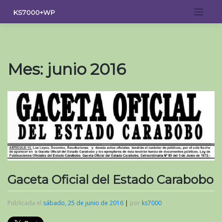
Saltar
KS7000+WP
al
contenido
Mes:
junio 2016
Gaceta Oficial del Estado Carabobo
Publicada el
sábado, 25 de junio de 2016
|
por
ks7000