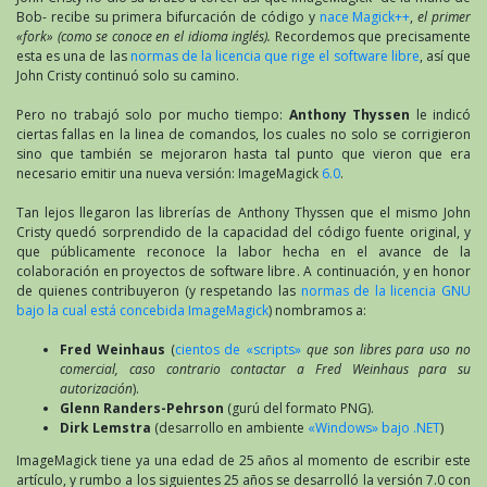
Bob- recibe su primera bifurcación de código y
nace Magick++
,
el primer
«fork» (como se conoce en el idioma inglés).
Recordemos que precisamente
esta es una de las
normas de la licencia que rige el software libre
, así que
John Cristy continuó solo su camino.
Pero no trabajó solo por mucho tiempo:
Anthony Thyssen
le indicó
ciertas fallas en la linea de comandos, los cuales no solo se corrigieron
sino que también se mejoraron hasta tal punto que vieron que era
necesario emitir una nueva versión: ImageMagick
6.0
.
Tan lejos llegaron las librerías de Anthony Thyssen que el mismo John
Cristy quedó sorprendido de la capacidad del código fuente original, y
que públicamente reconoce la labor hecha en el avance de la
colaboración en proyectos de software libre. A continuación, y en honor
de quienes contribuyeron (y respetando las
normas de la licencia GNU
bajo la cual está concebida ImageMagick
) nombramos a:
Fred Weinhaus
(
cientos de «scripts»
que son libres para uso no
comercial, caso contrario contactar a Fred Weinhaus para su
autorización
).
Glenn Randers-Pehrson
(gurú del formato PNG).
Dirk Lemstra
(desarrollo en ambiente
«Windows» bajo .NET
)
ImageMagick tiene ya una edad de 25 años al momento de escribir este
artículo, y rumbo a los siguientes 25 años se desarrolló la versión 7.0 con