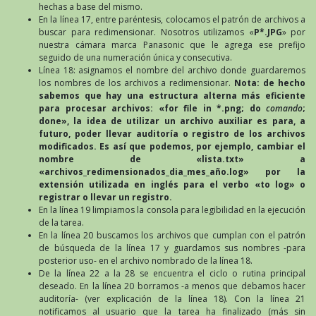
hechas a base del mismo.
En la línea 17, entre paréntesis, colocamos el patrón de archivos a
buscar para redimensionar. Nosotros utilizamos «
P*.JPG
» por
nuestra cámara marca Panasonic que le agrega ese prefijo
seguido de una numeración única y consecutiva.
Línea 18: asignamos el nombre del archivo donde guardaremos
los nombres de los archivos a redimensionar.
Nota: de hecho
sabemos que hay una estructura alterna más eficiente
para procesar archivos: «for file in *.png; do
comando
;
done», la idea de utilizar un archivo auxiliar es para, a
futuro, poder llevar auditoría o registro de los archivos
modificados. Es así que podemos, por ejemplo, cambiar el
nombre de «lista.txt» a
«archivos_redimensionados_dia_mes_año.log» por la
extensión utilizada en inglés para el verbo «to log» o
registrar o llevar un registro.
En la línea 19 limpiamos la consola para legibilidad en la ejecución
de la tarea.
En la línea 20 buscamos los archivos que cumplan con el patrón
de búsqueda de la línea 17 y guardamos sus nombres -para
posterior uso- en el archivo nombrado de la línea 18.
De la línea 22 a la 28 se encuentra el ciclo o rutina principal
deseado. En la línea 20 borramos -a menos que debamos hacer
auditoría- (ver explicación de la línea 18). Con la línea 21
notificamos al usuario que la tarea ha finalizado (más sin