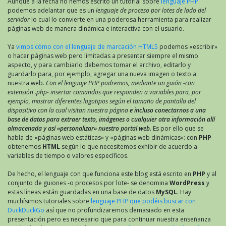
Aunque a la fecha no hemos escrito un tutorial sobre
lenguaje PHP
podemos adelantar que es un
lenguaje de proceso por lotes de lado del
servidor
lo cual lo convierte en una poderosa herramienta para realizar
páginas web de manera dinámica e interactiva con el usuario.
Ya
vimos cómo con el lenguaje de marcación HTML5
podemos «escribir»
o hacer páginas web pero limitadas a presentar siempre el mismo
aspecto, y para cambiarlo debemos tomar el archivo, editarlo y
guardarlo para, por ejemplo, agregar una nueva imagen o texto a
nuestra web.
Con el lenguaje PHP podremos, mediante un guión -con
extensión .php- insertar comandos que responden a variables para, por
ejemplo, mostrar diferentes logotipos según el tamaño de pantalla del
dispositivo con la cual visitan nuestra página
e incluso conectarnos a una
base de datos para extraer texto, imágenes o cualquier otra información allí
almacenada y así «personalizar» nuestro portal web.
Es por ello que se
habla de «páginas web estáticas» y «páginas web dinámicas»: con
PHP
obtenemos
HTML
según lo que necesitemos exhibir de acuerdo a
variables de tiempo o valores específicos.
De hecho, el lenguaje con que funciona este blog está escrito en
PHP
y al
conjunto de guiones -o procesos por lote- se denomina
WordPress
y
estas líneas están guardadas en una base de datos
MySQL
. Hay
muchísimos tutoriales sobre
lenguaje PHP que podéis buscar con
DuckDuckGo
así que no profundizaremos demasiado en esta
presentación pero es necesario que para continuar nuestra enseñanza