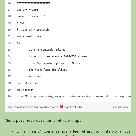
######################
patron="P*.JPG"
nomarch="lista.txt"
clear
ls $patron > $nomarch
while read linea
do
        echo "Procesando "$linea
        convert $linea -resize 1024x768 $linea
        echo "aplicando logotipo a "$linea
        php funde_logo.php $linea
        rm $linea
done <$nomarch
rm $nomarch
echo "Trabajo terminado, imagenes redimensionadas e insertadas con logotipo."
redimensionar.sh
hosted with
by
GitHub
view raw
Ahora pasamos a describir la rutina principal:
En la línea 21 comenzamos a leer el archivo «lista.txt» el cual