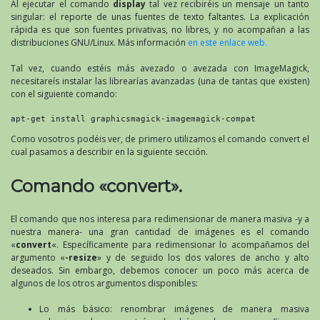
Al ejecutar el comando
display
tal vez recibiréis un mensaje un tanto
singular: el reporte de unas fuentes de texto faltantes. La explicación
rápida es que son fuentes privativas, no libres, y no acompañan a las
distribuciones GNU/Linux. Más información
en este enlace web.
Tal vez, cuando estéis más avezado o avezada con ImageMagick,
necesitareís instalar las librearías avanzadas (una de tantas que existen)
con el siguiente comando:
apt-get install graphicsmagick-imagemagick-compat
Como vosotros podéis ver, de primero utilizamos el comando convert el
cual pasamos a describir en la siguiente sección.
Comando «convert».
El comando que nos interesa para redimensionar de manera masiva -y a
nuestra manera- una gran cantidad de imágenes es el comando
«
convert
«. Específicamente para redimensionar lo acompañamos del
argumento «
-resize
» y de seguido los dos valores de ancho y alto
deseados. Sin embargo, debemos conocer un poco más acerca de
algunos de los otros argumentos disponibles:
Lo más básico: renombrar imágenes de manera masiva