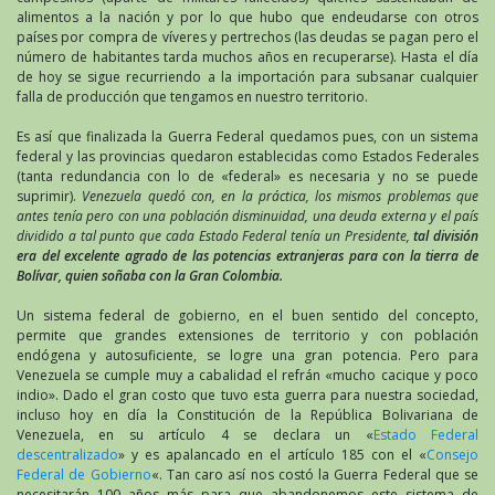
alimentos a la nación y por lo que hubo que endeudarse con otros
países por compra de víveres y pertrechos (las deudas se pagan pero el
número de habitantes tarda muchos años en recuperarse). Hasta el día
de hoy se sigue recurriendo a la importación para subsanar cualquier
falla de producción que tengamos en nuestro territorio.
Es así que finalizada la Guerra Federal quedamos pues, con un sistema
federal y las provincias quedaron establecidas como Estados Federales
(tanta redundancia con lo de «federal» es necesaria y no se puede
suprimir).
Venezuela quedó con, en la práctica, los mismos problemas que
antes tenía pero con una población disminuidad, una deuda externa y el país
dividido a tal punto que cada Estado Federal tenía un Presidente,
tal división
era del excelente agrado de las potencias extranjeras para con la tierra de
Bolívar, quien soñaba con la Gran Colombia.
Un sistema federal de gobierno, en el buen sentido del concepto,
permite que grandes extensiones de territorio y con población
endógena y autosuficiente, se logre una gran potencia. Pero para
Venezuela se cumple muy a cabalidad el refrán «mucho cacique y poco
indio». Dado el gran costo que tuvo esta guerra para nuestra sociedad,
incluso hoy en día la Constitución de la República Bolivariana de
Venezuela, en su artículo 4 se declara un «
Estado Federal
descentralizado
» y es apalancado en el artículo 185 con el «
Consejo
Federal de Gobierno
«. Tan caro así nos costó la Guerra Federal que se
necesitarán 100 años más para que abandonemos este sistema de