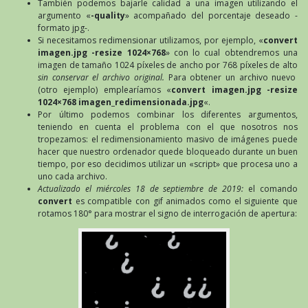
También podemos bajarle calidad a una imagen utilizando el
argumento «
-quality
» acompañado del porcentaje deseado -
formato jpg-.
Si necesitamos redimensionar utilizamos, por ejemplo, «
convert
imagen.jpg -resize 1024×768
» con lo cual obtendremos una
imagen de tamaño 1024 píxeles de ancho por 768 píxeles de alto
sin conservar el archivo original.
Para obtener un archivo nuevo
(otro ejemplo) emplearíamos «
convert imagen.jpg -resize
1024×768 imagen_redimensionada.jpg
«.
Por último podemos combinar los diferentes argumentos,
teniendo en cuenta el problema con el que nosotros nos
tropezamos: el redimensionamiento masivo de imágenes puede
hacer que nuestro ordenador quede bloqueado durante un buen
tiempo, por eso decidimos utilizar un «script» que procesa uno a
uno cada archivo.
Actualizado el miércoles 18 de septiembre de 2019:
el comando
convert
es compatible con gif animados como el siguiente que
rotamos 180° para mostrar el signo de interrogación de apertura: