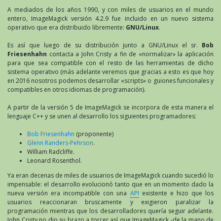
A mediados de los años 1990, y con miles de usuarios en el mundo
entero, ImageMagick versión 4.2.9 fue incluido en un nuevo sistema
operativo que era distribuido libremente:
GNU/Linux
.
Es así que luego de su distribución junto a GNU/Linux el sr.
Bob
Friesenhahn
contacta a John Cristy a fin de «normalizar» la aplicación
para que sea compatible con el resto de las herramientas de dicho
sistema operativo (más adelante veremos que gracias a esto es que hoy
en 2016 nosotros podemos desarrollar «scripts» o guiones funcionales y
compatibles en otros idiomas de programación).
A partir de la versión 5 de ImageMagick se incorpora de esta manera el
lenguaje C++ y se unen al desarrollo los siguientes programadores:
Bob Friesenhahn
(proponente)
Glenn Randers-Pehrson
.
William Radcliffe.
Leonard Rosenthol.
Ya eran decenas de miles de usuarios de ImageMagick cuando sucedió lo
impensable: el desarrollo evolucionó tanto que en un momento dado la
nueva versión era incompatible con una
API
existente e hizo que los
usuarios reaccionaran bruscamente y exigieron paralizar la
programación mientras que los desarrolladores quería seguir adelante.
John Cristy no dio su brazo a torcer así que ImageMagick -de la mano de