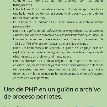
contiene los nombres de los archivos con los cuales
trabajaremos.
Entre la línea 21 y 28 establecemos el ciclo que se ejecutará hasta
que hallamos leído de manera secuencial todos y cada uno de los
nombres almacenados.
En la línea 23 le indicamos al usuari sobre cual archivo vamos
procesando.
Línea 24:
aquí es donde utilizaremos a imageMagick con la variable
«
$linea
» que contiene el archivo que redimensionaremos (ver línea 23).
Usamos el argumento «
-resize
» para obtener una imagen de
1024 por 768 píxeles reemplazando el archivo original.
Línea 26: llamamos a un «script» o guión en lenguaje PHP. Lo
explicaremos en la sección siguiente, pero os adelanto que de allí
obtendremos un archivo totalmente nuevo.
Línea 27: borramos el archivo original a fin de ahorrar en espacio
en disco (no, no importa si ya tenemos discos duros con decenas
de terabytes: cuando montamos un servidor web que reciba
decenas de miles o incluso millones de visitas
el ahorro de espacio
en disco en muy importante
).
Uso de PHP en un guión o archivo
de proceso por lotes.