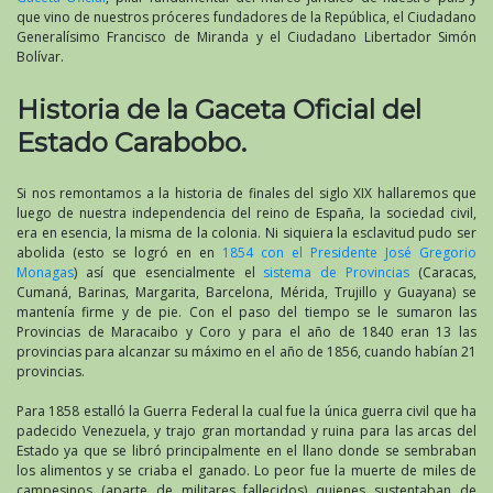
que vino de nuestros próceres fundadores de la República, el Ciudadano
Generalísimo Francisco de Miranda y el Ciudadano Libertador Simón
Bolívar.
Historia de la Gaceta Oficial del
Estado Carabobo.
Si nos remontamos a la historia de finales del siglo XIX hallaremos que
luego de nuestra independencia del reino de España, la sociedad civil,
era en esencia, la misma de la colonia. Ni siquiera la esclavitud pudo ser
abolida (esto se logró en en
1854 con el Presidente José Gregorio
Monagas
) así que esencialmente el
sistema de Provincias
(Caracas,
Cumaná, Barinas, Margarita, Barcelona, Mérida, Trujillo y Guayana) se
mantenía firme y de pie. Con el paso del tiempo se le sumaron las
Provincias de Maracaibo y Coro y para el año de 1840 eran 13 las
provincias para alcanzar su máximo en el año de 1856, cuando habían 21
provincias.
Para 1858 estalló la Guerra Federal la cual fue la única guerra civil que ha
padecido Venezuela, y trajo gran mortandad y ruina para las arcas del
Estado ya que se libró principalmente en el llano donde se sembraban
los alimentos y se criaba el ganado. Lo peor fue la muerte de miles de
campesinos (aparte de militares fallecidos) quienes sustentaban de